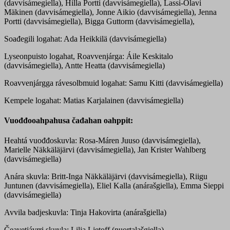
(davvisámegiella), Hilla Portti (davvisámegiella), Lassi-Olavi
Mäkinen (davvisámegiella), Jonne Aikio (davvisámegiella), Jenna
Portti (davvisámegiella), Bigga Guttorm (davvisámegiella),
Soađegili logahat: Ada Heikkilä (davvisámegiella)
Lyseonpuisto logahat, Roavvenjárga: Áile Keskitalo
(davvisámegiella), Antte Heatta (davvisámegiella)
Roavvenjárgga rávesolbmuid logahat: Samu Kitti (davvisámegiella)
Kempele logahat: Matias Karjalainen (davvisámegiella)
Vuođđooahpahusa čađahan oahppit:
Heahtá vuođđoskuvla: Rosa-Máren Juuso (davvisámegiella),
Marielle Näkkäläjärvi (davvisámegiella), Jan Krister Wahlberg
(davvisámegiella)
Anára skuvla: Britt-Inga Näkkäläjärvi (davvisámegiella), Riigu
Juntunen (davvisámegiella), Eliel Kalla (anárašgiella), Emma Sieppi
(davvisámegiella)
Avvila badjeskuvla: Tinja Hakovirta (anárašgiella)
Čeavetjávrri skuvla: Lilja Ljetoff (nuortalašgiella)