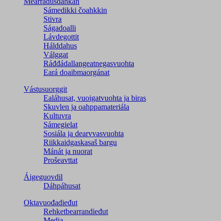
Mearrádusdahkan
Sámedikki čoahkkin
Stivra
Ságadoalli
Lávdegottit
Hálddahus
Válggat
Ráđđádallangeatnegas­vuohta
Eará doaibmaorgánat
Vástusuorggit
Ealáhusat, vuoigatvuohta ja biras
Skuvlen ja oahppamateriála
Kultuvra
Sámegielat
Sosiála ja dearvvasvuohta
Riikkaidgaskasaš bargu
Mánát ja nuorat
Prošeavttat
Áigeguovdil
Dáhpáhusat
Oktavuođadieđut
Rehketbearrandieđut
Media