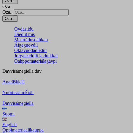
Oza...
Oza
Oza...
Oza...
Ovdasiidu
Dieđut mis
Mearrádusdahkan
Áigeguovdil
Oktavuođadieđut
Jorgaleaddjit ja dulkkat
Oahppomateriálagávpi
Davvisámegiella
dav
Anarâškielâ
Nuõrttsääʹmǩiõll
Davvisámegiella
Suomi
English
Oppimateriaalikauppa