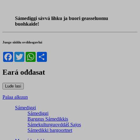
Sámediggi sávvá lihku ja buori geasseluomu
buohkaide!
Juoge siiddu ovddosguvlui
Facebook
Twitter
WhatsApp
Share
Eará ođđasat
Palaa alkuun
Sámediggi
Sámediggi
Barggus Sámedikkis
Sámekulturguovddáš Sajos
Sámedikki bargoortnet