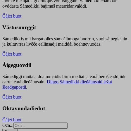
juohke njealját jagi dollojuvvon válggain. Sámedikki čoahkkin
ovddasta Sámedikki bajimuš mearridanválddi.
Čájet buot
Vástusuorggit
Sámedikkis mii bargat olles sámeálbmoga buorrin, vuoi sámegielain
ja kultuvrras livčče eallinsadji maiddái boahttevuođas.
Čájet buot
Áigeguovdil
Sámediggi muitala doaimmaidis birra mediai ja eará berošteaddjiide
earret eará dieđáhusain.
Diŋgo Sámedikki dieđáhusaid iežat
šleađgapostii
.
Čájet buot
Oktavuođadieđut
Čájet buot
Oza...