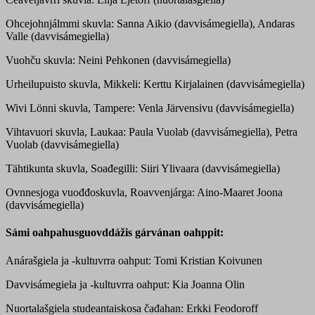
Ohcejohnjálmmi skuvla: Sanna Aikio (davvisámegiella), Andaras
Valle (davvisámegiella)
Vuohču skuvla: Neini Pehkonen (davvisámegiella)
Urheilupuisto skuvla, Mikkeli: Kerttu Kirjalainen (davvisámegiella)
Wivi Lönni skuvla, Tampere: Venla Järvensivu (davvisámegiella)
Vihtavuori skuvla, Laukaa: Paula Vuolab (davvisámegiella), Petra
Vuolab (davvisámegiella)
Tähtikunta skuvla, Soađegilli: Siiri Ylivaara (davvisámegiella)
Ovnnesjoga vuođđoskuvla, Roavvenjárga: Aino-Maaret Joona
(davvisámegiella)
Sámi oahpahusguovddážis gárvánan oahppit:
Anárašgiela ja -kultuvrra oahput: Tomi Kristian Koivunen
Davvisámegiela ja -kultuvrra oahput: Kia Joanna Olin
Nuortalašgiela studeantaiskosa čađahan: Erkki Feodoroff