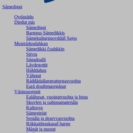
Sámediggi
Ovdasiidu
Dieđut mis
Sámediggi
Barggus Sámedikkis
Sámekulturguovddáš Sajos
Mearrádusdahkan
Sámedikki čoahkkin
Stivra
Ságadoalli
Lávdegottit
Hálddahus
Válggat
Ráđđádallangeatnegas­vuohta
Eará doaibmaorgánat
Vástusuorggit
Ealáhusat, vuoigatvuohta ja biras
Skuvlen ja oahppamateriála
Kultuvra
Sámegielat
Sosiála ja dearvvasvuohta
Riikkaidgaskasaš bargu
Mánát ja nuorat