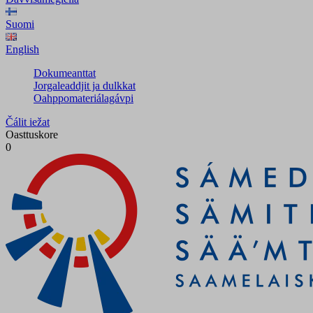
Suomi
English
Dokumeanttat
Jorgaleaddjit ja dulkkat
Oahppomateriálagávpi
Čálit iežat
Oasttuskore
0