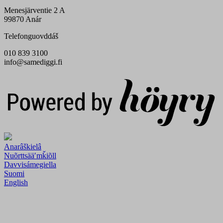
Menesjärventie 2 A
99870 Anár
Telefonguovddáš
010 839 3100
info@samediggi.fi
Digi- ja mainostoimisto Höyry Rovaniemi ja Oulu
Anarâškielâ
Nuõrttsääʹmǩiõll
Davvisámegiella
Suomi
English