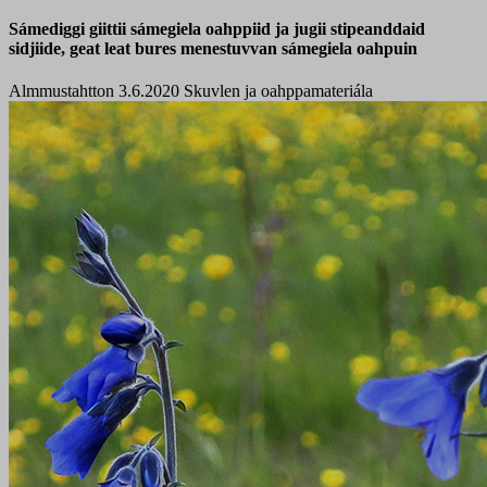
Sámediggi giittii sámegiela oahppiid ja jugii stipeanddaid
sidjiide, geat leat bures menestuvvan sámegiela oahpuin
Almmustahtton 3.6.2020
Skuvlen ja oahppamateriála