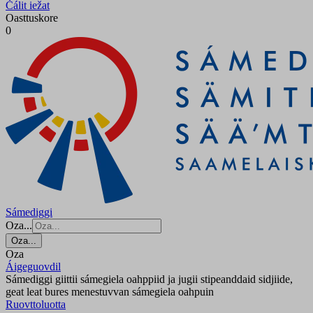
Čálit iežat
Oasttuskore
0
Sámediggi
Oza...
Oza...
Oza
Áigeguovdil
Sámediggi giittii sámegiela oahppiid ja jugii stipeanddaid sidjiide,
geat leat bures menestuvvan sámegiela oahpuin
Ruovttoluotta