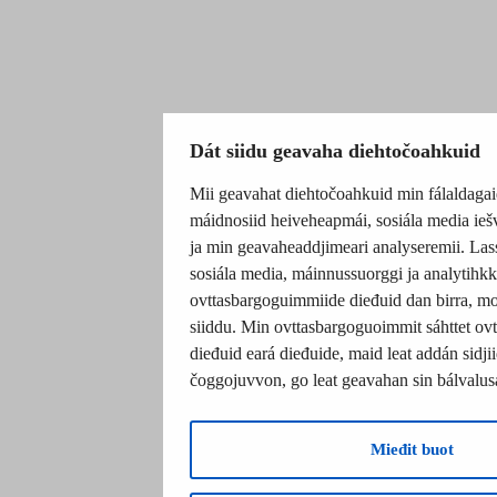
Dát siidu geavaha diehtočoahkuid
Mii geavahat diehtočoahkuid min fálaldagaid
máidnosiid heiveheapmái, sosiála media ieš
ja min geavaheaddjimeari analyseremii. Las
sosiála media, máinnussuorggi ja analytihk
ovttasbargoguimmiide dieđuid dan birra, m
siiddu. Min ovttasbargoguoimmit sáhttet ovtt
dieđuid eará dieđuide, maid leat addán sidjii
čoggojuvvon, go leat geavahan sin bálvalus
Mieđit buot