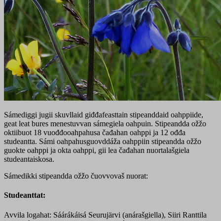
Sámediggi jugii skuvllaid giđđafeasttain stipeanddaid oahppiide,
geat leat bures menestuvvan sámegiela oahpuin. Stipeandda ožžo
oktiibuot 18 vuođđooahpahusa čađahan oahppi ja 12 ođđa
studeantta. Sámi oahpahusguovddáža oahppiin stipeandda ožžo
guokte oahppi ja okta oahppi, gii lea čađahan nuortalašgiela
studeantaiskosa.
Sámedikki stipeandda ožžo čuovvovaš nuorat:
Studeanttat:
Avvila logahat: Sáárákáisá Seurujärvi (anárašgiella), Siiri Ranttila