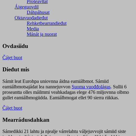
Prošeavttat
Áigeguovdil
Dáhpáhusat
Oktavuođadieđut
Rehketbearrandieđut
Media
Mánát ja nuorat
Ovdasiidu
Čájet buot
Dieđut mis
Sámit leat Eurohpa uniovnna áidna eamiálbmot. Sámiid
eamiálbmotsajádat lea nannejuvvon
Suoma vuođđolágas
. Sullii 6
proseantta olles máilmmi veahkadagas elege 476 miljovnna olbmo
gullet eamiálbmogiidda. Eamiálbmogat ellet 90 sierra riikkas.
Čájet buot
Mearrádusdahkan
Sámedikki 21 lahtu ja njealje várrelahtu váljejuvvojit sámiid siste