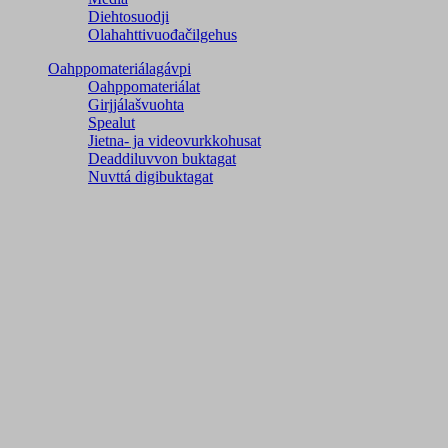
Diehtosuodji
Olahahttivuođačilgehus
Oahppomateriálagávpi
Oahppomateriálat
Girjjálašvuohta
Spealut
Jietna- ja videovurkkohusat
Deaddiluvvon buktagat
Nuvttá digibuktagat