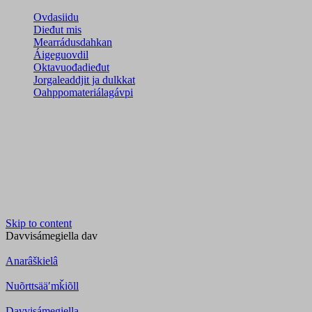
Ovdasiidu
Dieđut mis
Mearrádusdahkan
Áigeguovdil
Oktavuođadieđut
Jorgaleaddjit ja dulkkat
Oahppomateriálagávpi
Skip to content
Davvisámegiella
dav
Anarâškielâ
Nuõrttsääʹmǩiõll
Davvisámegiella