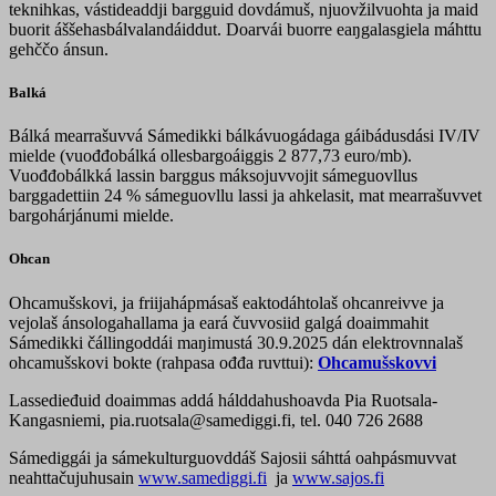
teknihkas, vástideaddji bargguid dovdámuš, njuovžilvuohta ja maid
buorit áššehasbálvalandáiddut. Doarvái buorre eaŋgalasgiela máhttu
gehččo ánsun.
Balká
Bálká mearrašuvvá Sámedikki bálkávuogádaga gáibádusdási IV/IV
mielde (vuođđobálká ollesbargoáiggis
2 877,73
euro/mb).
Vuođđobálkká lassin barggus máksojuvvojit sámeguovllus
barggadettiin 24 % sámeguovllu lassi ja ahkelasit, mat mearrašuvvet
bargohárjánumi mielde.
Ohcan
Ohcamušskovi, ja friijahápmásaš eaktodáhtolaš ohcanreivve ja
vejolaš ánsologahallama ja eará čuvvosiid galgá doaimmahit
Sámedikki čállingoddái maŋimustá 30.9.2025 dán elektrovnnalaš
ohcamušskovi bokte (rahpasa ođđa ruvttui):
Ohcamušskovvi
Lassedieđuid doaimmas addá hálddahushoavda Pia Ruotsala-
Kangasniemi, pia.ruotsala@samediggi.fi, tel. 040 726 2688
Sámediggái ja sámekulturguovddáš Sajosii sáhttá oahpásmuvvat
neahttačujuhusain
www.samediggi.fi
ja
www.sajos.fi