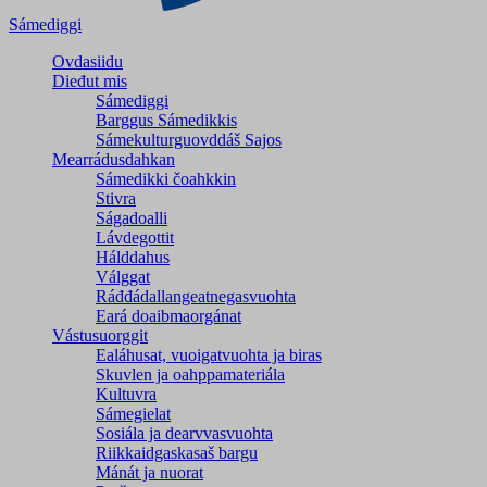
Sámediggi
Ovdasiidu
Dieđut mis
Sámediggi
Barggus Sámedikkis
Sámekulturguovddáš Sajos
Mearrádusdahkan
Sámedikki čoahkkin
Stivra
Ságadoalli
Lávdegottit
Hálddahus
Válggat
Ráđđádallangeatnegas­vuohta
Eará doaibmaorgánat
Vástusuorggit
Ealáhusat, vuoigatvuohta ja biras
Skuvlen ja oahppamateriála
Kultuvra
Sámegielat
Sosiála ja dearvvasvuohta
Riikkaidgaskasaš bargu
Mánát ja nuorat