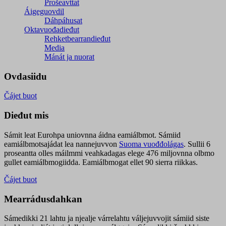
Prošeavttat
Áigeguovdil
Dáhpáhusat
Oktavuođadieđut
Rehketbearrandieđut
Media
Mánát ja nuorat
Ovdasiidu
Čájet buot
Dieđut mis
Sámit leat Eurohpa uniovnna áidna eamiálbmot. Sámiid
eamiálbmotsajádat lea nannejuvvon
Suoma vuođđolágas
. Sullii 6
proseantta olles máilmmi veahkadagas elege 476 miljovnna olbmo
gullet eamiálbmogiidda. Eamiálbmogat ellet 90 sierra riikkas.
Čájet buot
Mearrádusdahkan
Sámedikki 21 lahtu ja njealje várrelahtu váljejuvvojit sámiid siste