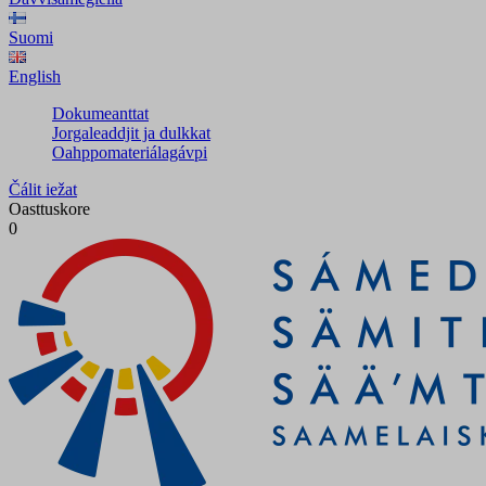
Suomi
English
Dokumeanttat
Jorgaleaddjit ja dulkkat
Oahppomateriálagávpi
Čálit iežat
Oasttuskore
0