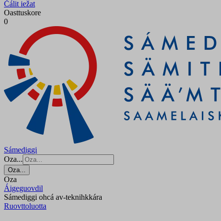
Čálit iežat
Oasttuskore
0
Sámediggi
Oza...
Oza...
Oza
Áigeguovdil
Sámediggi ohcá av-teknihkkára
Ruovttoluotta