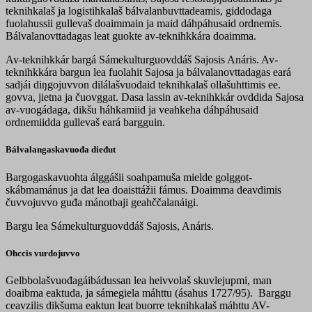
teknihkalaš ja logistihkalaš bálvalanbuvttadeamis, giddodaga
fuolahussii gullevaš doaimmain ja maid dáhpáhusaid ordnemis.
Bálvalanovttadagas leat guokte av-teknihkkára doaimma.
Av-teknihkkár bargá Sámekulturguovddáš Sajosis Anáris. Av-
teknihkkára bargun lea fuolahit Sajosa ja bálvalanovttadagas eará
sadjái diŋgojuvvon dilálašvuođaid teknihkalaš ollašuhttimis ee.
govva, jietna ja čuovggat. Dasa lassin av-teknihkkár ovddida Sajosa
av-vuogádaga, dikšu háhkamiid ja veahkeha dáhpáhusaid
ordnemiidda gullevaš eará bargguin.
Bálvalangaskavuođa dieđut
Bargogaskavuohta álggášii soahpamuša mielde golggot-
skábmamánus ja dat lea doaisttážii fámus. Doaimma deavdimis
čuvvojuvvo guđa mánotbaji geahččalanáigi.
Bargu lea Sámekulturguovddáš Sajosis, Anáris.
Ohccis vurdojuvvo
Gelbbolašvuođagáibádussan lea heivvolaš skuvlejupmi, man
doaibma eaktuda, ja sámegiela máhttu (ásahus 1727/95). Barggu
ceavzilis dikšuma eaktun leat buorre teknihkalaš máhttu AV-