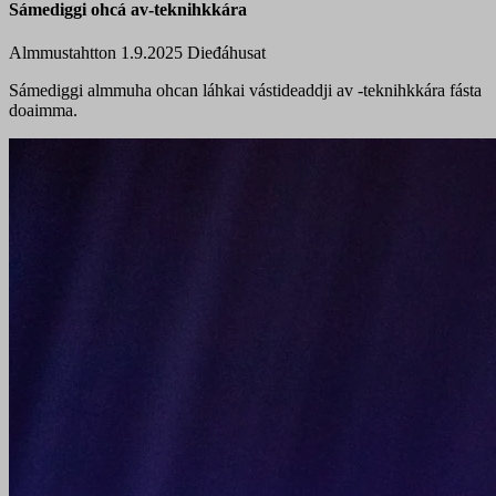
Sámediggi ohcá av-teknihkkára
Almmustahtton 1.9.2025
Dieđáhusat
Sámediggi almmuha ohcan láhkai vástideaddji av -teknihkkára fásta
doaimma.