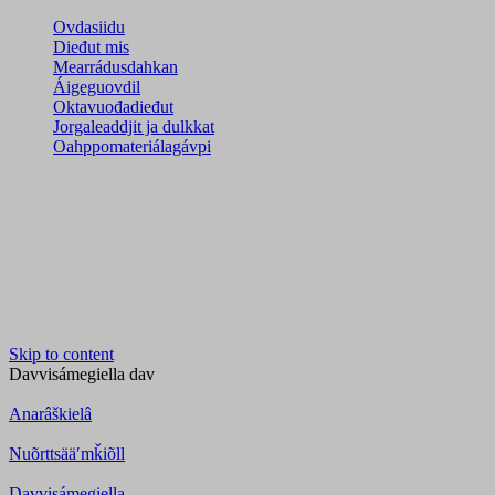
Ovdasiidu
Dieđut mis
Mearrádusdahkan
Áigeguovdil
Oktavuođadieđut
Jorgaleaddjit ja dulkkat
Oahppomateriálagávpi
Skip to content
Davvisámegiella
dav
Anarâškielâ
Nuõrttsääʹmǩiõll
Davvisámegiella