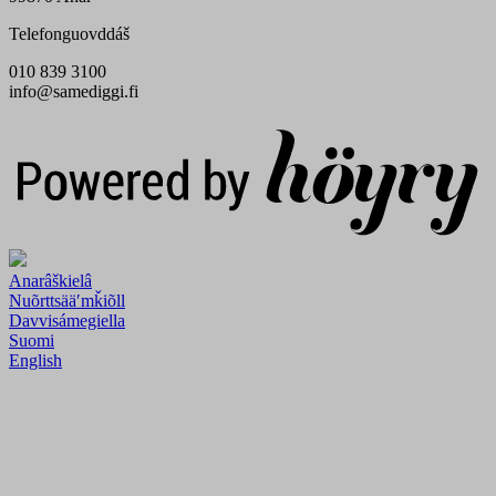
Telefonguovddáš
010 839 3100
info@samediggi.fi
Digi- ja mainostoimisto Höyry Rovaniemi ja Oulu
Anarâškielâ
Nuõrttsääʹmǩiõll
Davvisámegiella
Suomi
English