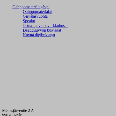
Oahppomateriálagávpi
Oahppomateriálat
Girjjálašvuohta
Spealut
Jietna- ja videovurkkohusat
Deaddiluvvon buktagat
Nuvttá digibuktagat
Menesjärventie 2 A
99870 Anár