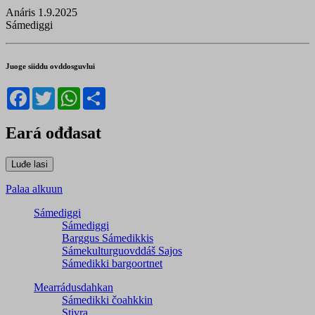
Anáris 1.9.2025
Sámediggi
Juoge siiddu ovddosguvlui
Facebook
Twitter
WhatsApp
Share
Eará ođđasat
Palaa alkuun
Sámediggi
Sámediggi
Barggus Sámedikkis
Sámekulturguovddáš Sajos
Sámedikki bargoortnet
Mearrádusdahkan
Sámedikki čoahkkin
Stivra