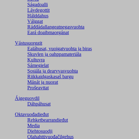
Ságadoalli
Lávdegottit
Hálddahus
Válggat
Ráđđádallangeatnegas­vuohta
Eará doaibmaorgánat
Vástusuorggit
Ealáhusat, vuoigatvuohta ja biras
Skuvlen ja oahppamateriála
Kultuvra
Sámegielat
Sosiála ja dearvvasvuohta
Riikkaidgaskasaš bargu
Mánát ja nuorat
Prošeavttat
Áigeguovdil
Dáhpáhusat
Oktavuođadieđut
Rehketbearrandieđut
Media
Diehtosuodji
Olahahttivuođačilgehus