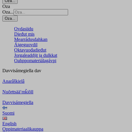
Oza...
Oza
Oza...
Oza...
Ovdasiidu
Dieđut mis
Mearrádusdahkan
Áigeguovdil
Oktavuođadieđut
Jorgaleaddjit ja dulkkat
Oahppomateriálagávpi
Davvisámegiella
dav
Anarâškielâ
Nuõrttsääʹmǩiõll
Davvisámegiella
Suomi
English
Oppimateriaalikauppa