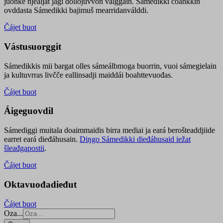
juohke njealját jagi dollojuvvon válggain. Sámedikki čoahkkin
ovddasta Sámedikki bajimuš mearridanválddi.
Čájet buot
Vástusuorggit
Sámedikkis mii bargat olles sámeálbmoga buorrin, vuoi sámegielain
ja kultuvrras livčče eallinsadji maiddái boahttevuođas.
Čájet buot
Áigeguovdil
Sámediggi muitala doaimmaidis birra mediai ja eará berošteaddjiide
earret eará dieđáhusain.
Diŋgo Sámedikki dieđáhusaid iežat
šleađgapostii
.
Čájet buot
Oktavuođadieđut
Čájet buot
Oza...