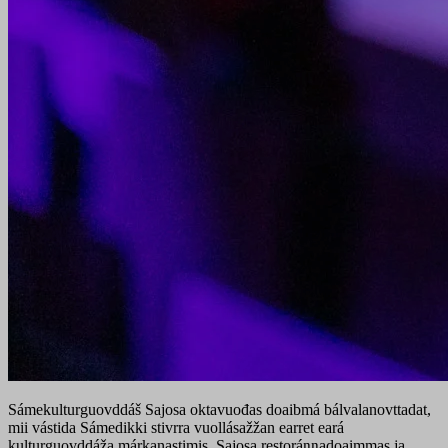
Sámekulturguovddáš Sajosa oktavuođas doaibmá bálvalanovttadat,
mii vástida Sámedikki stivrra vuollásažžan earret eará
kulturguovddáža márkanastimis, Sajosa restoráŋŋadoaimmas ja