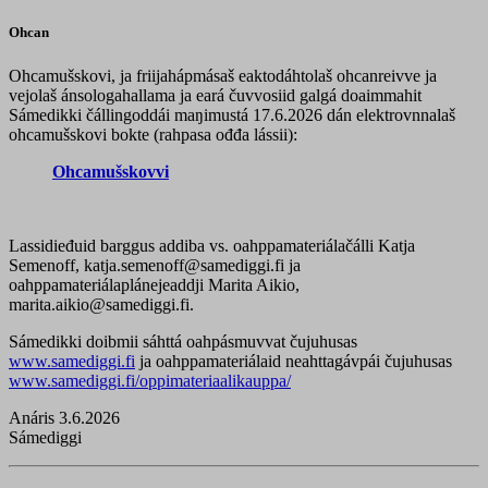
Ohcan
Ohcamušskovi, ja friijahápmásaš eaktodáhtolaš ohcanreivve ja
vejolaš ánsologahallama ja eará čuvvosiid galgá doaimmahit
Sámedikki čállingoddái maŋimustá 17.6.2026 dán elektrovnnalaš
ohcamušskovi bokte (rahpasa ođđa lássii):
Ohcamušskovvi
Lassidieđuid barggus addiba vs. oahppamateriálačálli Katja
Semenoff, katja.semenoff@samediggi.fi ja
oahppamateriálaplánejeaddji Marita Aikio,
marita.aikio@samediggi.fi.
Sámedikki doibmii sáhttá oahpásmuvvat čujuhusas
www.samediggi.fi
ja oahppamateriálaid neahttagávpái čujuhusas
www.samediggi.fi/oppimateriaalikauppa/
Anáris 3.6.2026
Sámediggi