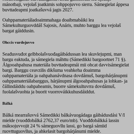
mánotbaji, vejolaš joatkimis sohppojuvvo sierra. Sámegielat áppesa
buvttadeapmi joatkašuvvá jagis 2027.
Oahppamateriáladoaimmahaga doaibmabáiki lea
Sámekulturguovddáš Sajosis, Anáris, muhto barggu lea vejolaš
bargat gáiddusin.
Ohccis vurdojuvvo
Seađusvuđot gelbbolašvuođagáibádussan lea skuvlejupmi, man
bargu eaktuda, ja sámegiela máhttu (Sámedikki bargoortnet 71 §).
Álgooahpahusa materiála buvttadeapmái mii ohcat davvisámegielat
bargi. Barggu ceavzilis dikšuma veahkeha doaimma
oahppamateriála ja oahpahanávdnasa dovdámuš, bargohárjánupmi
oahppamateriálabarggus, hárjánupmi álgooahpahusas ja lohkan- ja
čállindáiddu oahpaheamis, buorre sámekultuvrra dovdámuš,
fuolalašvuohta ja buorit vuorrováikkuhusdáiddut.
Bálká
Bálká mearrašuvvá Sámedikki bálkávuogádaga gáibádusdási V/I
mielde (vuođđobálká 2762,37 euro/mb). Vuođđobálkká lassin
máksojuvvojit 24 % sámeguovllu lassi, go bargá sámiid
ruovttuguovllus, ja ahkelasit bargohárjánumi mielde.