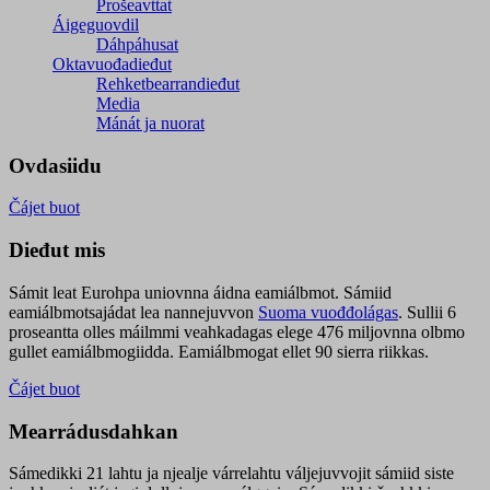
Prošeavttat
Áigeguovdil
Dáhpáhusat
Oktavuođadieđut
Rehketbearrandieđut
Media
Mánát ja nuorat
Ovdasiidu
Čájet buot
Dieđut mis
Sámit leat Eurohpa uniovnna áidna eamiálbmot. Sámiid
eamiálbmotsajádat lea nannejuvvon
Suoma vuođđolágas
. Sullii 6
proseantta olles máilmmi veahkadagas elege 476 miljovnna olbmo
gullet eamiálbmogiidda. Eamiálbmogat ellet 90 sierra riikkas.
Čájet buot
Mearrádusdahkan
Sámedikki 21 lahtu ja njealje várrelahtu váljejuvvojit sámiid siste