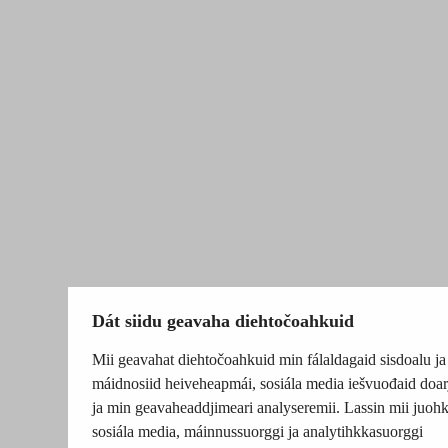
Dát siidu geavaha diehtočoahkuid
Mii geavahat diehtočoahkuid min fálaldagaid sisdoalu ja
máidnosiid heiveheapmái, sosiála media iešvuođaid doar
ja min geavaheaddjimeari analyseremii. Lassin mii juohk
sosiála media, máinnussuorggi ja analytihkkasuorggi