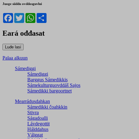
Juoge siiddu ovddosguvlui
Facebook
Twitter
WhatsApp
Share
Eará ođđasat
Palaa alkuun
Sámediggi
Sámediggi
Barggus Sámedikkis
Sámekulturguovddáš Sajos
Sámedikki bargoortnet
Mearrádusdahkan
Sámedikki čoahkkin
Stivra
Ságadoalli
Lávdegottit
Hálddahus
Válggat