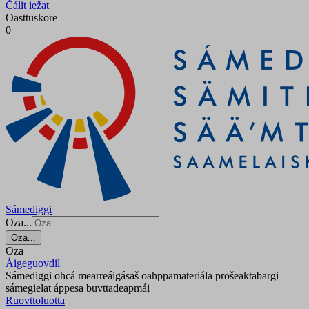
Čálit iežat
Oasttuskore
0
Sámediggi
Oza...
Oza...
Oza
Áigeguovdil
Sámediggi ohcá mearreáigásaš oahppamateriála prošeaktabargi
sámegielat áppesa buvttadeapmái
Ruovttoluotta