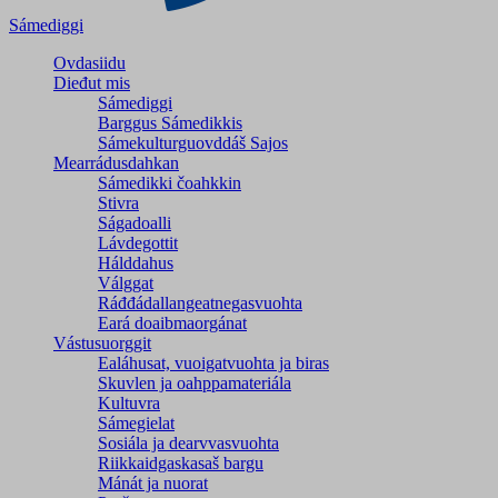
Sámediggi
Ovdasiidu
Dieđut mis
Sámediggi
Barggus Sámedikkis
Sámekulturguovddáš Sajos
Mearrádusdahkan
Sámedikki čoahkkin
Stivra
Ságadoalli
Lávdegottit
Hálddahus
Válggat
Ráđđádallangeatnegas­vuohta
Eará doaibmaorgánat
Vástusuorggit
Ealáhusat, vuoigatvuohta ja biras
Skuvlen ja oahppamateriála
Kultuvra
Sámegielat
Sosiála ja dearvvasvuohta
Riikkaidgaskasaš bargu
Mánát ja nuorat