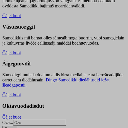
juohke njealját jagi dollojuvvon válggain. Sámedikki čoahkkin
ovddasta Sámedikki bajimuš mearridanválddi.
Čájet buot
Vástusuorggit
Sámedikkis mii bargat olles sámeálbmoga buorrin, vuoi sámegielain
ja kultuvrras livčče eallinsadji maiddái boahttevuođas.
Čájet buot
Áigeguovdil
Sámediggi muitala doaimmaidis birra mediai ja eará berošteaddjiide
earret eará dieđáhusain.
Diŋgo Sámedikki dieđáhusaid iežat
šleađgapostii
.
Čájet buot
Oktavuođadieđut
Čájet buot
Oza...