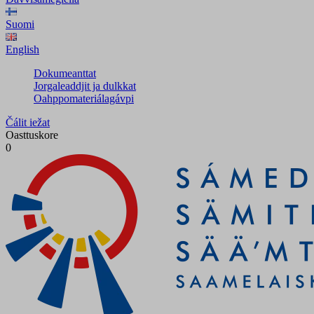
Suomi
English
Dokumeanttat
Jorgaleaddjit ja dulkkat
Oahppomateriálagávpi
Čálit iežat
Oasttuskore
0