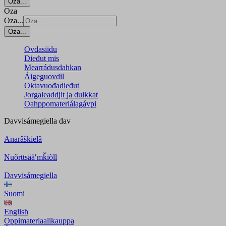
Oza...
Oza
Oza...
Oza...
Ovdasiidu
Dieđut mis
Mearrádusdahkan
Áigeguovdil
Oktavuođadieđut
Jorgaleaddjit ja dulkkat
Oahppomateriálagávpi
Davvisámegiella
dav
Anarâškielâ
Nuõrttsääʹmǩiõll
Davvisámegiella
Suomi
English
Oppimateriaalikauppa