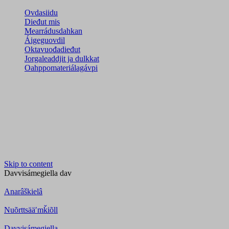
Ovdasiidu
Dieđut mis
Mearrádusdahkan
Áigeguovdil
Oktavuođadieđut
Jorgaleaddjit ja dulkkat
Oahppomateriálagávpi
Skip to content
Davvisámegiella
dav
Anarâškielâ
Nuõrttsääʹmǩiõll
Davvisámegiella