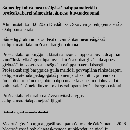
Sámediggi ohcá mearreáigásaš oahppamateriála
prošeaktabargi sámegielat áppesa buvttadeapmái
Almmustahtton 3.6.2026
Dieđáhusat, Skuvlen ja oahppamateriála,
Oahppamateriálat
Sámediggi almmuha ođđasit ohcan láhkai mearreáigásaš
oahppamateriála prošeaktabargi doaimma.
Prošeaktabargi barggut laktásit sámegielat áppesa buvttadeapmái
vuođđoskuvlla álgooahpahussii. Prošeaktabargi vástida áppesa
giehtačállimis ovttas anárašgielat oahppamateriálabargiin.
Prošeaktabargi bargguide gullá maiddái govvaplána ráhkadeapmi,
oahppamateriála pedagogalaš plánen ja ollašuhttin, ja maiddái
fuolahit dan plánemis, ahte oahppamateriálas lea muitalus ja dat
vuhtiiváldá sámekultuvrra, ovttas oahppamateriála bargojoavkkuin.
Prošeaktabargi doaibmá lávga ovttasbarggus
oahppamateriálaplánejeaddjiiguin.
Bálvalangaskavuođa dieđut
Mearreáigásaš bargu álggášii soahpamuša mielde čakčamánus 2026.
Mearreáigásaš bálvalangaskavuođa guhkkodat lea njeallje