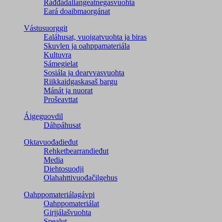
Ráđđádallangeatnegas­vuohta
Eará doaibmaorgánat
Vástusuorggit
Ealáhusat, vuoigatvuohta ja biras
Skuvlen ja oahppamateriála
Kultuvra
Sámegielat
Sosiála ja dearvvasvuohta
Riikkaidgaskasaš bargu
Mánát ja nuorat
Prošeavttat
Áigeguovdil
Dáhpáhusat
Oktavuođadieđut
Rehketbearrandieđut
Media
Diehtosuodji
Olahahttivuođačilgehus
Oahppomateriálagávpi
Oahppomateriálat
Girjjálašvuohta
Spealut