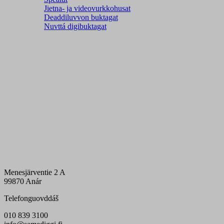
Jietna- ja videovurkkohusat
Deaddiluvvon buktagat
Nuvttá digibuktagat
Menesjärventie 2 A
99870 Anár
Telefonguovddáš
010 839 3100