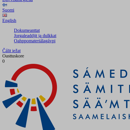
Suomi
English
Dokumeanttat
Jorgaleaddjit ja dulkkat
Oahppomateriálagávpi
Čálit iežat
Oasttuskore
0