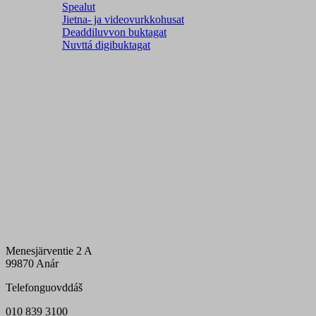
Spealut
Jietna- ja videovurkkohusat
Deaddiluvvon buktagat
Nuvttá digibuktagat
Menesjärventie 2 A
99870 Anár
Telefonguovddáš
010 839 3100