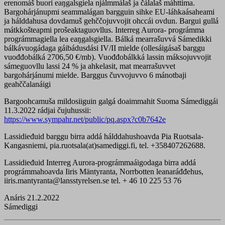
erenomáš buori eaŋgalsgiela njálmmálaš ja čálalaš máhttima.
Bargohárjánupmi seammalágan bargguin sihke EU-láhkaásaheami
ja hálddahusa dovdamuš gehččojuvvojit ohccái ovdun. Bargui gullá
mátkkošteapmi prošeaktaguovllus. Interreg Aurora- prográmma
prográmmagiella lea eaŋgalsgiella. Bálká mearrašuvvá Sámedikki
bálkávuogádaga gáibádusdási IV/II mielde (ollesáigásaš barggu
vuođđobálká 2706,50 €/mb). Vuođđobálkká lassin máksojuvvojit
sámeguovllu lassi 24 % ja ahkelasit, mat mearrašuvvet
bargohárjánumi mielde. Barggus čuvvojuvvo 6 mánotbaji
geahččalanáigi
Bargoohcamuša mildosiiguin galgá doaimmahit Suoma Sámediggái
11.3.2022 rádjai čujuhussii:
https://www.sympahr.net/public/pq.aspx?c0b7642e
Lassidieđuid barggu birra addá hálddahushoavda Pia Ruotsala-
Kangasniemi, pia.ruotsala(at)samediggi.fi, tel. +358407262688.
Lassidieđuid Interreg Aurora-prográmmaáigodaga birra addá
prográmmahoavda Iiris Mäntyranta, Norrbotten leanaráđđehus,
iiris.mantyranta@lansstyrelsen.se tel. + 46 10 225 53 76
Anáris 21.2.2022
Sámediggi