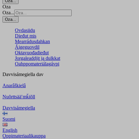
Oza...
Oza
Oza...
Oza...
Ovdasiidu
Dieđut mis
Mearrádusdahkan
Áigeguovdil
Oktavuođadieđut
Jorgaleaddjit ja dulkkat
Oahppomateriálagávpi
Davvisámegiella
dav
Anarâškielâ
Nuõrttsääʹmǩiõll
Davvisámegiella
Suomi
English
Oppimateriaalikauppa