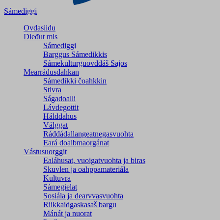
Sámediggi
Ovdasiidu
Dieđut mis
Sámediggi
Barggus Sámedikkis
Sámekulturguovddáš Sajos
Mearrádusdahkan
Sámedikki čoahkkin
Stivra
Ságadoalli
Lávdegottit
Hálddahus
Válggat
Ráđđádallangeatnegas­vuohta
Eará doaibmaorgánat
Vástusuorggit
Ealáhusat, vuoigatvuohta ja biras
Skuvlen ja oahppamateriála
Kultuvra
Sámegielat
Sosiála ja dearvvasvuohta
Riikkaidgaskasaš bargu
Mánát ja nuorat