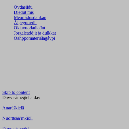
Ovdasiidu
Dieđut mis
Mearrádusdahkan
Áigeguovdil
Oktavuođadieđut
Jorgaleaddjit ja dulkkat
Oahppomateriálagávpi
Skip to content
Davvisámegiella
dav
Anarâškielâ
Nuõrttsääʹmǩiõll
Davvisámegiella