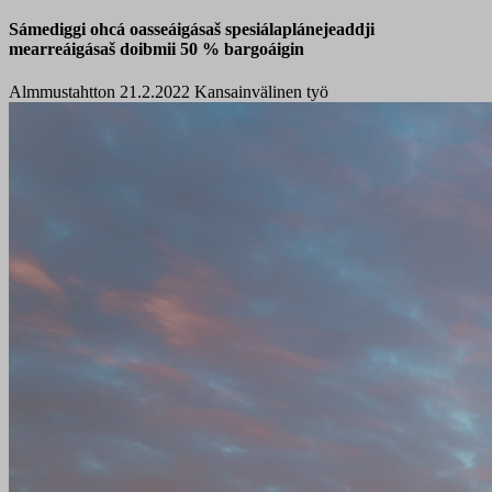
Sámediggi ohcá oasseáigásaš spesiálaplánejeaddji
mearreáigásaš doibmii 50 % bargoáigin
Almmustahtton 21.2.2022
Kansainvälinen työ