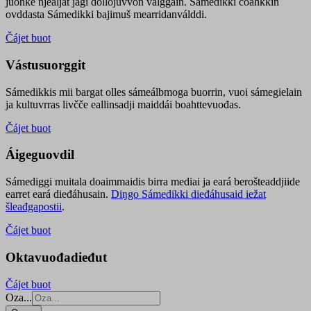
juohke njealját jagi dollojuvvon válggain. Sámedikki čoahkkin
ovddasta Sámedikki bajimuš mearridanválddi.
Čájet buot
Vástusuorggit
Sámedikkis mii bargat olles sámeálbmoga buorrin, vuoi sámegielain
ja kultuvrras livčče eallinsadji maiddái boahttevuođas.
Čájet buot
Áigeguovdil
Sámediggi muitala doaimmaidis birra mediai ja eará berošteaddjiide
earret eará dieđáhusain.
Diŋgo Sámedikki dieđáhusaid iežat
šleađgapostii
.
Čájet buot
Oktavuođadieđut
Čájet buot
Oza...