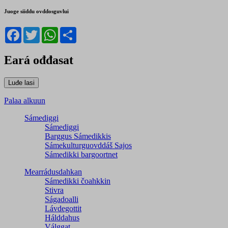
Juoge siiddu ovddosguvlui
Facebook
Twitter
WhatsApp
Share
Eará ođđasat
Palaa alkuun
Sámediggi
Sámediggi
Barggus Sámedikkis
Sámekulturguovddáš Sajos
Sámedikki bargoortnet
Mearrádusdahkan
Sámedikki čoahkkin
Stivra
Ságadoalli
Lávdegottit
Hálddahus
Válggat