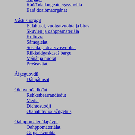
Ráđđádallangeatnegas­vuohta
Eará doaibmaorgánat
Vástusuorggit
Ealáhusat, vuoigatvuohta ja biras
Skuvlen ja oahppamateriála
Kultuvra
Sámegielat
Sosiála ja dearvvasvuohta
Riikkaidgaskasaš bargu
Mánát ja nuorat
Prošeavttat
Áigeguovdil
Dáhpáhusat
Oktavuođadieđut
Rehketbearrandieđut
Media
Diehtosuodji
Olahahttivuođačilgehus
Oahppomateriálagávpi
Oahppomateriálat
Girjjálašvuohta