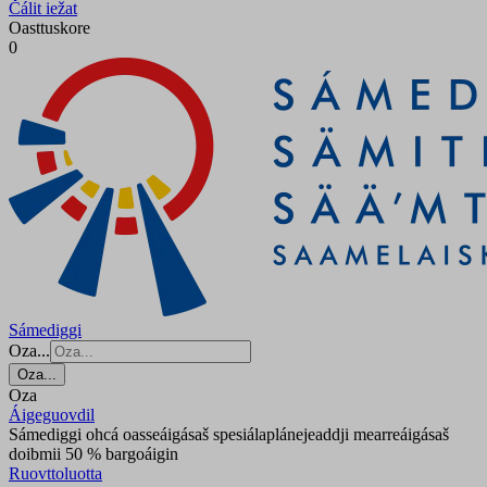
Čálit iežat
Oasttuskore
0
Sámediggi
Oza...
Oza...
Oza
Áigeguovdil
Sámediggi ohcá oasseáigásaš spesiálaplánejeaddji mearreáigásaš
doibmii 50 % bargoáigin
Ruovttoluotta