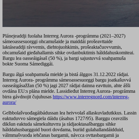
Plánejeaddji fuolaha Interreg Aurora -prográmma (2021–2027)
sámeoassesuorggi ohcamušaide ja maiddái prošeavttaide
laktáseaddji rávvemis, diehtojuohkimis, prošeaktačuovvumis,
ohcamušaid gieđahallamis sihke ovdanbuktimis hálddahuskomiteai.
Bargu lea oasseáigásaš (50 %), ja bargi sajustuvvá soahpamuša
bokte Suoma Sámediggái.
Bargu álgá soahpamuša mielde ja bistá álggos 31.12.2022 rádjai.
Interreg Aurora- prográmma sámeoassesuorggi bargu joatkašuvvá
oasseáigásažžan (50 %) jagi 2027 rádjai dainna eavttuin, ahte ášši
ovdána EU:s plána mielde. Lassidieđut Interreg Aurora- prográmma
birra gávdnojit čujuhusas
https://www.interregnord.com/interreg-
aurora/
Gelbbolašvuođagáibádussan lea heivvolaš allaskuvladutkkus. Lassin
eaktuduvvo sámegiela dáidu (ásahus 1727/95). Barggu ceavzilis
dikšun eaktuda sámekultuvrra ja rádjaoktasašbarggu sihke
hálddahusbargguid buori dovdama, buriid gulahallandáidduid,
válmmašvuođa iehčanas bargamii, návcca ovttasbargamii ja