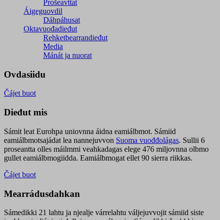
Prošeavttat
Áigeguovdil
Dáhpáhusat
Oktavuođadieđut
Rehketbearrandieđut
Media
Mánát ja nuorat
Ovdasiidu
Čájet buot
Dieđut mis
Sámit leat Eurohpa uniovnna áidna eamiálbmot. Sámiid
eamiálbmotsajádat lea nannejuvvon
Suoma vuođđolágas
. Sullii 6
proseantta olles máilmmi veahkadagas elege 476 miljovnna olbmo
gullet eamiálbmogiidda. Eamiálbmogat ellet 90 sierra riikkas.
Čájet buot
Mearrádusdahkan
Sámedikki 21 lahtu ja njealje várrelahtu váljejuvvojit sámiid siste