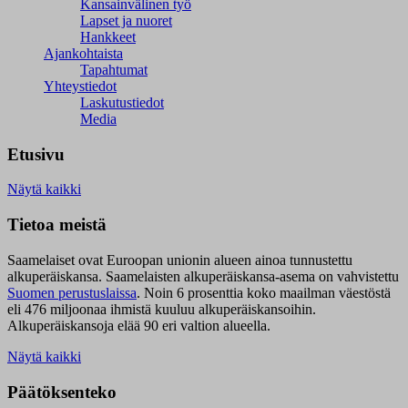
Kansainvälinen työ
Lapset ja nuoret
Hankkeet
Ajankohtaista
Tapahtumat
Yhteystiedot
Laskutustiedot
Media
Etusivu
Näytä kaikki
Tietoa meistä
Saamelaiset ovat Euroopan unionin alueen ainoa tunnustettu
alkuperäiskansa. Saamelaisten alkuperäiskansa-asema on vahvistettu
Suomen perustuslaissa
.
Noin 6 prosenttia koko maailman väestöstä
eli 476 miljoonaa ihmistä kuuluu alkuperäiskansoihin.
Alkuperäiskansoja elää 90 eri valtion alueella.
Näytä kaikki
Päätöksenteko