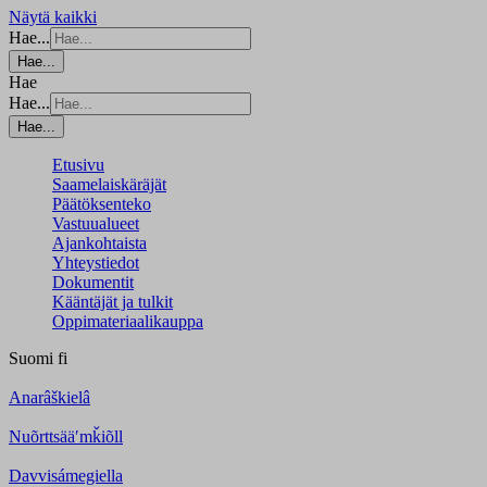
Näytä kaikki
Hae...
Hae...
Hae
Hae...
Hae...
Etusivu
Saamelaiskäräjät
Päätöksenteko
Vastuualueet
Ajankohtaista
Yhteystiedot
Dokumentit
Kääntäjät ja tulkit
Oppimateriaalikauppa
Suomi
fi
Anarâškielâ
Nuõrttsääʹmǩiõll
Davvisámegiella