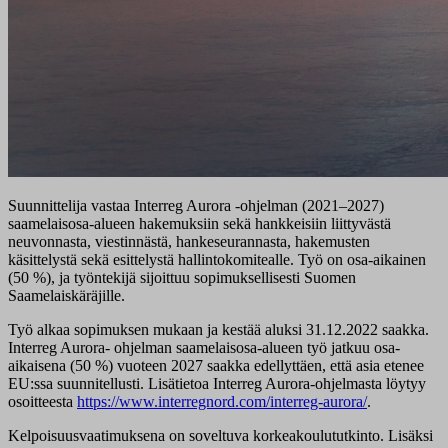
Suunnittelija vastaa Interreg Aurora -ohjelman (2021–2027)
saamelaisosa-alueen hakemuksiin sekä hankkeisiin liittyvästä
neuvonnasta, viestinnästä, hankeseurannasta, hakemusten
käsittelystä sekä esittelystä hallintokomitealle. Työ on osa-aikainen
(50 %), ja työntekijä sijoittuu sopimuksellisesti Suomen
Saamelaiskäräjille.
Työ alkaa sopimuksen mukaan ja kestää aluksi 31.12.2022 saakka.
Interreg Aurora- ohjelman saamelaisosa-alueen työ jatkuu osa-
aikaisena (50 %) vuoteen 2027 saakka edellyttäen, että asia etenee
EU:ssa suunnitellusti. Lisätietoa Interreg Aurora-ohjelmasta löytyy
osoitteesta
https://www.interregnord.com/interreg-aurora/
.
Kelpoisuusvaatimuksena on soveltuva korkeakoulututkinto. Lisäksi