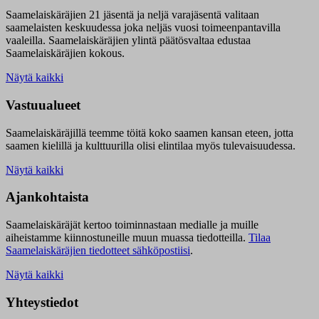
Saamelaiskäräjien 21 jäsentä ja neljä varajäsentä valitaan
saamelaisten keskuudessa joka neljäs vuosi toimeenpantavilla
vaaleilla. Saamelaiskäräjien ylintä päätösvaltaa edustaa
Saamelaiskäräjien kokous.
Näytä kaikki
Vastuualueet
Saamelaiskäräjillä t
eemme töitä koko saamen kansan eteen, jotta
saamen kielillä ja kulttuurilla olisi elintilaa myös tulevaisuudessa.
Näytä kaikki
Ajankohtaista
Saamelaiskäräjät kertoo toiminnastaan medialle ja muille
aiheistamme kiinnostuneille muun muassa tiedotteilla.
Tilaa
Saamelaiskäräjien tiedotteet sähköpostiisi
.
Näytä kaikki
Yhteystiedot