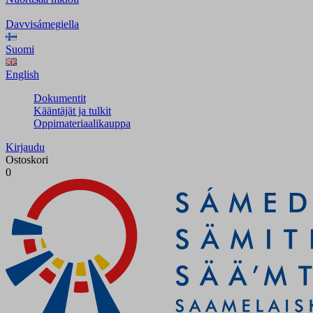
Davvisámegiella
Suomi
English
Dokumentit
Kääntäjät ja tulkit
Oppimateriaalikauppa
Kirjaudu
Ostoskori
0