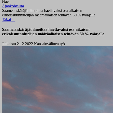
Hae
Ajankohtaista
Saamelaiskäräjät ilmoittaa haettavaksi osa-aikaisen
erikoissuunnittelijan määräaikaisen tehtävän 50 % työajalla
Takaisin
Saamelaiskäräjät ilmoittaa haettavaksi osa-aikaisen
erikoissuunnittelijan määräaikaisen tehtävän 50 % työajalla
Julkaistu 21.2.2022
Kansainvälinen työ