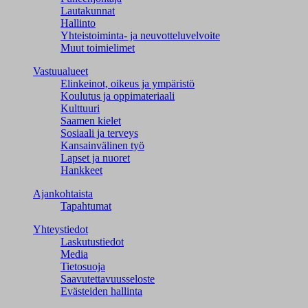
Lautakunnat
Hallinto
Yhteistoiminta- ja neuvotteluvelvoite
Muut toimielimet
Vastuualueet
Elinkeinot, oikeus ja ympäristö
Koulutus ja oppimateriaali
Kulttuuri
Saamen kielet
Sosiaali ja terveys
Kansainvälinen työ
Lapset ja nuoret
Hankkeet
Ajankohtaista
Tapahtumat
Yhteystiedot
Laskutustiedot
Media
Tietosuoja
Saavutettavuusseloste
Evästeiden hallinta