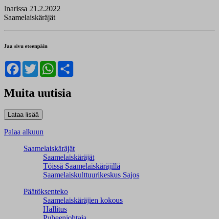
Inarissa 21.2.2022
Saamelaiskäräjät
Jaa sivu eteenpäin
Facebook
Twitter
WhatsApp
Share
Muita uutisia
Palaa alkuun
Saamelaiskäräjät
Saamelaiskäräjät
Töissä Saamelaiskäräjillä
Saamelaiskulttuuri­keskus Sajos
Päätöksenteko
Saamelaiskäräjien kokous
Hallitus
Puheenjohtaja