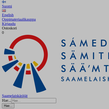
Suomi
English
Oppimateriaalikauppa
Kirjaudu
Ostoskori
0
Saamelaiskäräjät
Hae...
Hae...