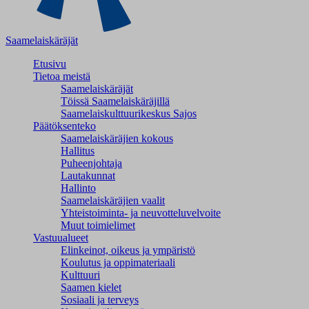
Saamelaiskäräjät
Etusivu
Tietoa meistä
Saamelaiskäräjät
Töissä Saamelaiskäräjillä
Saamelaiskulttuuri­keskus Sajos
Päätöksenteko
Saamelaiskäräjien kokous
Hallitus
Puheenjohtaja
Lautakunnat
Hallinto
Saamelaiskäräjien vaalit
Yhteistoiminta- ja neuvotteluvelvoite
Muut toimielimet
Vastuualueet
Elinkeinot, oikeus ja ympäristö
Koulutus ja oppimateriaali
Kulttuuri
Saamen kielet
Sosiaali ja terveys