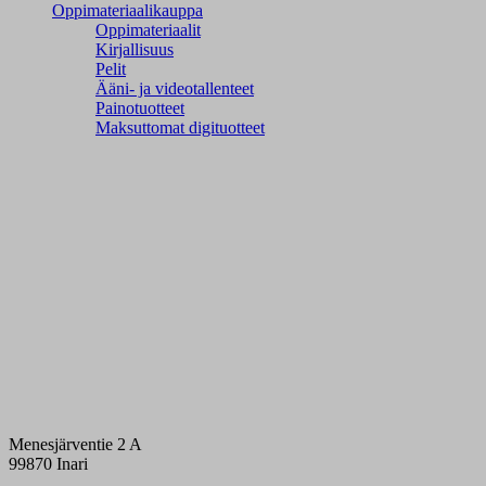
Oppimateriaalikauppa
Oppimateriaalit
Kirjallisuus
Pelit
Ääni- ja videotallenteet
Painotuotteet
Maksuttomat digituotteet
Menesjärventie 2 A
99870 Inari