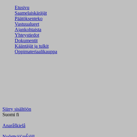
Etusivu
Saamelaiskäräjät
Päätöksenteko
Vastuualueet
Ajankohtaista
Yhteystiedot
Dokumentit
Kääntäjät ja tulkit
Oppimateriaalikauppa
Siirry sisältöön
Suomi
fi
Anarâškielâ
Nuõrttsääʹmǩiõll