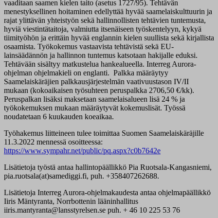
vaaditaan saamen kielen taito (asetus 1727/95). Tehtävän
menestyksellinen hoitaminen edellyttää hyvää saamelaiskulttuurin ja
rajat ylittävän yhteistyön sekä hallinnollisten tehtävien tuntemusta,
hyviä viestintätaitoja, valmiutta itsenäiseen työskentelyyn, kykyä
tiimityöhön ja erittäin hyvää englannin kielen suullista sekä kirjallista
osaamista. Työkokemus vastaavista tehtävistä sekä EU-
lainsäädännön ja hallinnon tuntemus katsotaan hakijalle eduksi.
Tehtävään sisältyy matkustelua hankealueella. Interreg Aurora-
ohjelman ohjelmakieli on englanti. Palkka määräytyy
Saamelaiskäräjien palkkausjärjestelmän vaativuustason IV/II
mukaan (kokoaikaisen työsuhteen peruspalkka 2706,50 €/kk).
Peruspalkan lisäksi maksetaan saamelaisalueen lisä 24 % ja
työkokemuksen mukaan määräytyvät kokemuslisät. Työssä
noudatetaan 6 kuukauden koeaikaa.
Työhakemus liitteineen tulee toimittaa Suomen Saamelaiskäräjille
11.3.2022 mennessä osoitteessa:
https://www.sympahr.net/public/pq.aspx?c0b7642e
Lisätietoja työstä antaa hallintopäällikkö Pia Ruotsala-Kangasniemi,
pia.ruotsala(at)samediggi.fi, puh. +358407262688.
Lisätietoja Interreg Aurora-ohjelmakaudesta antaa ohjelmapäällikkö
Iiris Mäntyranta, Norrbottenin lääninhallitus
iiris.mantyranta@lansstyrelsen.se puh. + 46 10 225 53 76