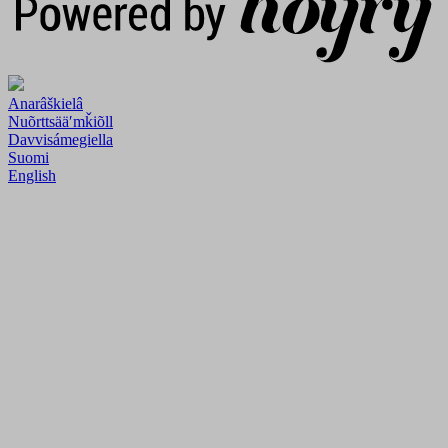
Anarâškielâ
Nuõrttsääʹmǩiõll
Davvisámegiella
Suomi
English