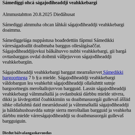
Sámediggi ohcá ságajođiheaddji veahkkebargi
Almmustahtton 20.8.2025
Dieđáhusat
Sámediggi almmuha ohcan láhkái ságajođiheaddji veahkkebargi
doaimma.
Sámediggelága nuppástusa boađedettiin fápmui Sámedikki
várreságadoallit doaibmaba barggus ollesáigásaččat.
Ságajođiheaddjijovkui bálkáhuvvo nubbi veahkkebargi, gii bargá
ovttasbarggus ovdal doibmii válljejuvvon ságajođiheaddji
veahkkebargiin.
Ságajođiheaddji veahkkebargi barggut mearrašuvvet
Sámedikki
bargoortnega
7 b §:a mielde. Ságajođiheaddji veahkkebargi
váldobargun lea veahkehit ságajođiheaddji ollašuhttit sutnje
bargoortnegis meroštallojuvvon bargguid. Lassin ságajođiheaddji
veahkkebargi válmmaštallá ja ovdanbuktá dárbbu mielde stivrra,
dikki ja lávdegottiid čoahkkimiin su doaibmasuorgái gullevaš áššiid
sihke ollašuhttá daid mearrádusaid ja válmmaštallá ságajođiheaddji
ja hálddahushoavdda sutnje sierra meroštallan bargguid ja veahkeha
dárbbu mielde várreságajođiheaddji su doaibmasuorgái gullevaš
bargguiguin.
Dieđut bálvalangaskavuođas