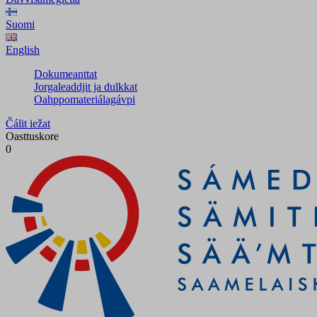
Suomi
English
Dokumeanttat
Jorgaleaddjit ja dulkkat
Oahppomateriálagávpi
Čálit iežat
Oasttuskore
0