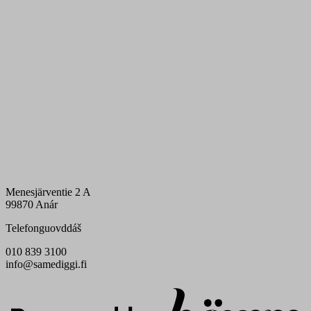
Menesjärventie 2 A
99870 Anár
Telefonguovddáš
010 839 3100
info@samediggi.fi
Digi- ja mainostoimisto Höyry Rovaniemi ja Oulu