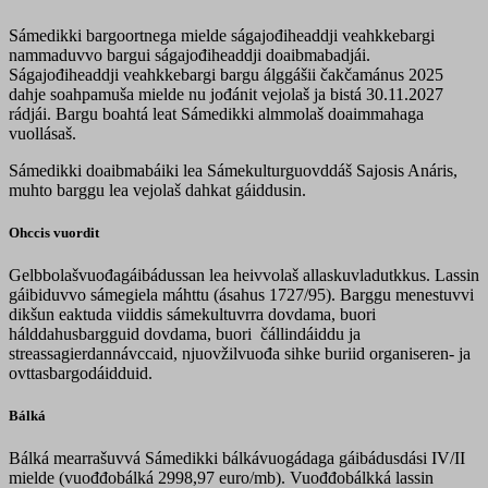
Sámedikki bargoortnega mielde ságajođiheaddji veahkkebargi
nammaduvvo bargui ságajođiheaddji doaibmabadjái.
Ságajođiheaddji veahkkebargi bargu álggášii čakčamánus 2025
dahje soahpamuša mielde nu jođánit vejolaš ja bistá 30.11.2027
rádjái. Bargu boahtá leat Sámedikki almmolaš doaimmahaga
vuollásaš.
Sámedikki doaibmabáiki lea Sámekulturguovddáš Sajosis Anáris,
muhto barggu lea vejolaš dahkat gáiddusin.
Ohccis vuordit
Gelbbolašvuođagáibádussan lea heivvolaš allaskuvladutkkus. Lassin
gáibiduvvo sámegiela máhttu (ásahus 1727/95). Barggu menestuvvi
dikšun eaktuda viiddis sámekultuvrra dovdama, buori
hálddahusbargguid dovdama, buori čállindáiddu ja
streassagierdannávccaid, njuovžilvuođa sihke buriid organiseren- ja
ovttasbargodáidduid.
Bálká
Bálká mearrašuvvá Sámedikki bálkávuogádaga gáibádusdási IV/II
mielde (vuođđobálká 2998,97 euro/mb). Vuođđobálkká lassin