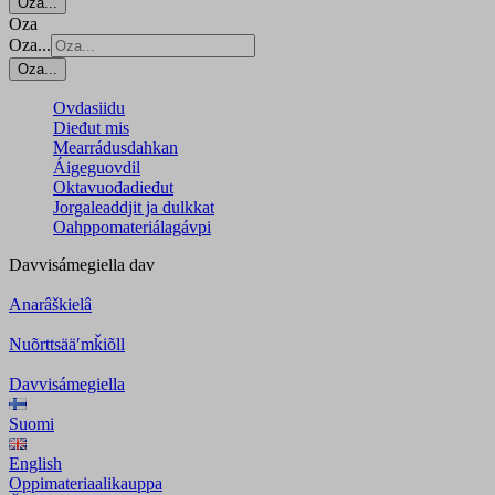
Oza...
Oza
Oza...
Oza...
Ovdasiidu
Dieđut mis
Mearrádusdahkan
Áigeguovdil
Oktavuođadieđut
Jorgaleaddjit ja dulkkat
Oahppomateriálagávpi
Davvisámegiella
dav
Anarâškielâ
Nuõrttsääʹmǩiõll
Davvisámegiella
Suomi
English
Oppimateriaalikauppa