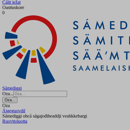
Čálit iežat
Oasttuskore
0
Sámediggi
Oza...
Oza...
Oza
Áigeguovdil
Sámediggi ohcá ságajođiheaddji veahkkebargi
Ruovttoluotta