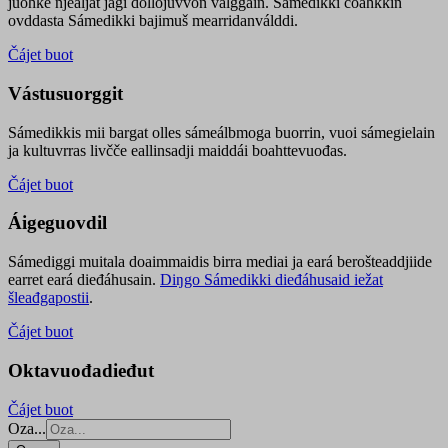
juohke njealját jagi dollojuvvon válggain. Sámedikki čoahkkin
ovddasta Sámedikki bajimuš mearridanválddi.
Čájet buot
Vástusuorggit
Sámedikkis mii bargat olles sámeálbmoga buorrin, vuoi sámegielain
ja kultuvrras livčče eallinsadji maiddái boahttevuođas.
Čájet buot
Áigeguovdil
Sámediggi muitala doaimmaidis birra mediai ja eará berošteaddjiide
earret eará dieđáhusain.
Diŋgo Sámedikki dieđáhusaid iežat
šleađgapostii
.
Čájet buot
Oktavuođadieđut
Čájet buot
Oza...