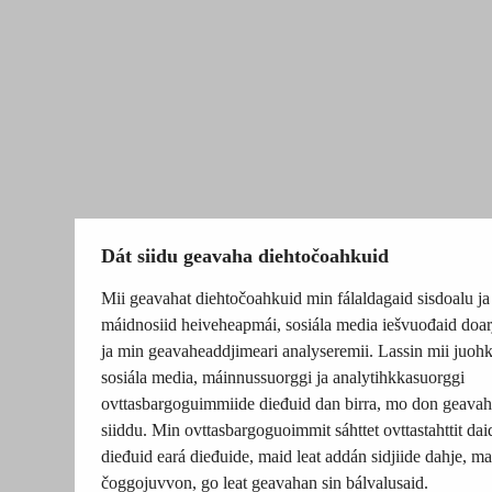
Dát siidu geavaha diehtočoahkuid
Mii geavahat diehtočoahkuid min fálaldagaid sisdoalu ja
máidnosiid heiveheapmái, sosiála media iešvuođaid doar
ja min geavaheaddjimeari analyseremii. Lassin mii juohk
sosiála media, máinnussuorggi ja analytihkkasuorggi
ovttasbargoguimmiide dieđuid dan birra, mo don geavah
siiddu. Min ovttasbargoguoimmit sáhttet ovttastahttit dai
dieđuid eará dieđuide, maid leat addán sidjiide dahje, mat
čoggojuvvon, go leat geavahan sin bálvalusaid.