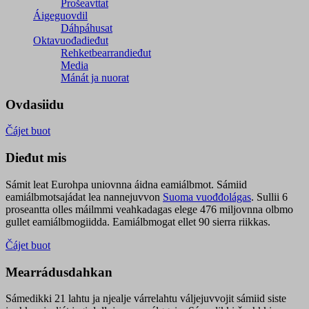
Prošeavttat
Áigeguovdil
Dáhpáhusat
Oktavuođadieđut
Rehketbearrandieđut
Media
Mánát ja nuorat
Ovdasiidu
Čájet buot
Dieđut mis
Sámit leat Eurohpa uniovnna áidna eamiálbmot. Sámiid
eamiálbmotsajádat lea nannejuvvon
Suoma vuođđolágas
. Sullii 6
proseantta olles máilmmi veahkadagas elege 476 miljovnna olbmo
gullet eamiálbmogiidda. Eamiálbmogat ellet 90 sierra riikkas.
Čájet buot
Mearrádusdahkan
Sámedikki 21 lahtu ja njealje várrelahtu váljejuvvojit sámiid siste