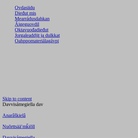
Ovdasiidu
Dieđut mis
Mearrádusdahkan
Áigeguovdil
Oktavuođadieđut
Jorgaleaddjit ja dulkkat
Oahppomateriálagávpi
Skip to content
Davvisámegiella
dav
Anarâškielâ
Nuõrttsääʹmǩiõll
Davvisámegiella