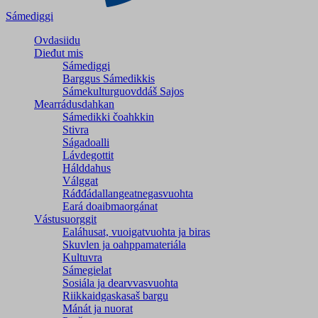
Sámediggi
Ovdasiidu
Dieđut mis
Sámediggi
Barggus Sámedikkis
Sámekulturguovddáš Sajos
Mearrádusdahkan
Sámedikki čoahkkin
Stivra
Ságadoalli
Lávdegottit
Hálddahus
Válggat
Ráđđádallangeatnegas­vuohta
Eará doaibmaorgánat
Vástusuorggit
Ealáhusat, vuoigatvuohta ja biras
Skuvlen ja oahppamateriála
Kultuvra
Sámegielat
Sosiála ja dearvvasvuohta
Riikkaidgaskasaš bargu
Mánát ja nuorat