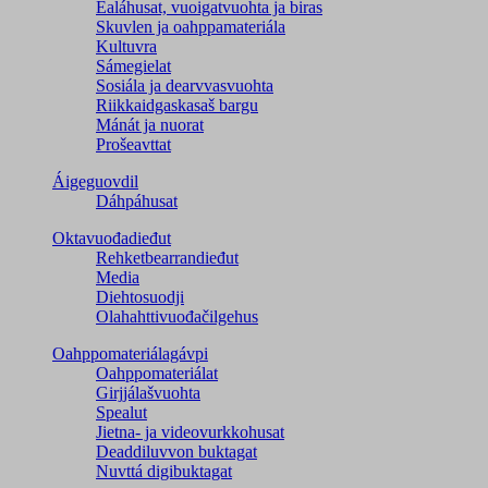
Ealáhusat, vuoigatvuohta ja biras
Skuvlen ja oahppamateriála
Kultuvra
Sámegielat
Sosiála ja dearvvasvuohta
Riikkaidgaskasaš bargu
Mánát ja nuorat
Prošeavttat
Áigeguovdil
Dáhpáhusat
Oktavuođadieđut
Rehketbearrandieđut
Media
Diehtosuodji
Olahahttivuođačilgehus
Oahppomateriálagávpi
Oahppomateriálat
Girjjálašvuohta
Spealut
Jietna- ja videovurkkohusat
Deaddiluvvon buktagat
Nuvttá digibuktagat