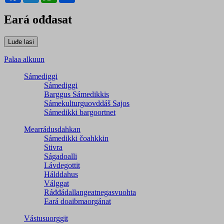
Eará ođđasat
Palaa alkuun
Sámediggi
Sámediggi
Barggus Sámedikkis
Sámekulturguovddáš Sajos
Sámedikki bargoortnet
Mearrádusdahkan
Sámedikki čoahkkin
Stivra
Ságadoalli
Lávdegottit
Hálddahus
Válggat
Ráđđádallangeatnegas­vuohta
Eará doaibmaorgánat
Vástusuorggit