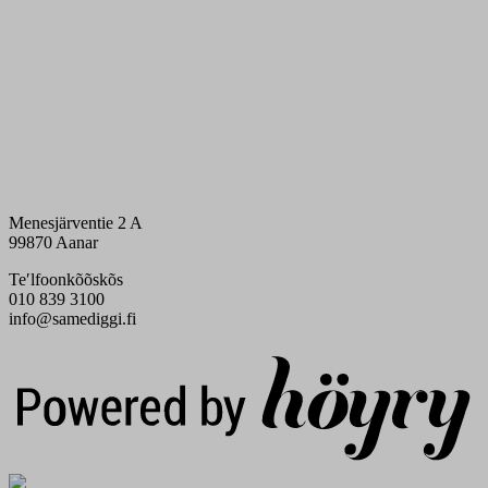
Menesjärventie 2 A
99870 Aanar
Teʹlfoonkõõskõs
010 839 3100
info@samediggi.fi
Digi- ja mainostoimisto Höyry Rovaniemi ja Oulu