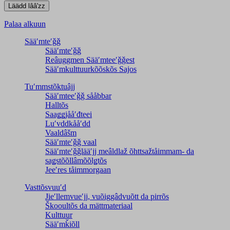
Palaa alkuun
Sääʹmteʹǧǧ
Sääʹmteʹǧǧ
Reâuggmen Sääʹmteeʹǧǧest
Sääʹmkulttuurkõõskõs Sajos
Tuʹmmstõktuâjj
Sääʹmteeʹǧǧ sååbbar
Halltõs
Saaǥǥjååʹđteei
Luʹvddkååʹdd
Vaaldâšm
Sääʹmteʹǧǧ vaal
Sääʹmteʹǧǧlääʹjj meâldlaž õhttsažtåimmam- da
saǥstõõllâmõõlǥtõs
Jeeʹres tåimmorgaan
Vasttõsvuuʹd
Jieʹllemvueʹjj, vuõiggâdvuõtt da pirrõs
Škooultõs da mättmateriaal
Kulttuur
Sääʹmǩiõll