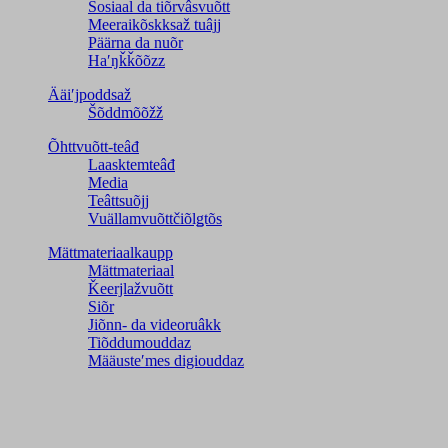
Sosiaal da tiõrvâsvuõtt
Meeraikõskksaž tuâjj
Päärna da nuõr
Haʹŋǩǩõõzz
Ääiʹjpoddsaž
Šõddmõõžž
Õhttvuõtt-teâđ
Laasktemteâđ
Media
Teâttsuõjj
Vuällamvuõttčiõlǥtõs
Mättmateriaalkaupp
Mättmateriaal
Ǩeerjlažvuõtt
Siõr
Jiõnn- da videoruâkk
Tiõddumouddaz
Määusteʹmes digiouddaz