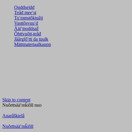
Ouddseidd
Teâđ meeʹst
Tuʹmmstõktuâjj
Vasttõsvuuʹd
Ääiʹjpoddsaž
Õhttvuõtt-teâđ
Jåårǥlõʹtti da tuulk
Mättmateriaalkaupp
Skip to content
Nuõrttsääʹmǩiõll
nuo
Anarâškielâ
Nuõrttsääʹmǩiõll