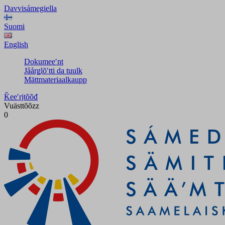
Davvisámegiella
Suomi
English
Dokumeeʹnt
Jåårǥlõʹtti da tuulk
Mättmateriaalkaupp
Ǩeeʹrjtõõđ
Vuästtõõzz
0