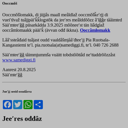
Ooccmõš
Ooccmõšlomakk, di jiijjâs maall meâldlaž ooccmõšǩeʹrjj di
vueiʹtlvaž tuâjjpäiʹǩǩloǥstõk da jeeʹres meâlddõõzz âʹlǧǧe tååimted
Sääʹmteeʹǧǧ piisarkådda 3.9.2025 mõõneeʹst tän liâdǥlaž
ooccâmlomaakk pääiʹǩ (ävvan ođđ ikkna).
Ooccâmlomakk
Lââʹssteâđaid tuâjast oudd vaaldâšmjååʹđteeʹjj Pia Ruotsala-
Kangasniemi teʹl. pia.ruotsala(at)samediggi.fi, teʹl. 040 726 2688
Sääʹmteeʹǧǧ tåimmjummša vuäitt tobdstõõttâd neʹttaddrõõzzâst
www.samediggi.fi
Aanrest 20.8.2025
Sääʹmteʹǧǧ
Jueʹjj seeid ooudårra
Facebook
Twitter
WhatsApp
Share
Jeeʹres ođđâz