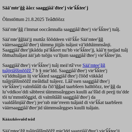
Sääʹmteʹǧǧ ååcc saaǥǥjååʹđteeʹj vieʹǩǩteeʹj
Õlmstõttum 21.8.2025
Teâđtõõzz
Sääʹmteʹǧǧ iʹlmmat ooccâmnalla saaǥǥjååʹđteeʹj vieʹǩǩteeʹj tuâj.
Sääʹmteʹǧǧlääʹjj muttâz šõõddeen viõʹǩǩe Sääʹmteeʹǧǧ
väärrsaaǥǥjååʹđteeʹj tåimma jiijjâs tuâjast väʹlddtåimmsânji.
Saaǥǥjååʹđteeʹjjkådda päʹlǩǩeet nuʹbb vieʹǩǩteeʹjj, kååʹtt tuejjad tuâj
õhttsažtuâjast ääiʹjab tuõjju vaʹlljum saaǥǥjååʹđteeʹj vieʹǩǩteeʹjin.
Saaǥǥjååʹđteeʹj vieʹǩǩteeʹj tuâj meäʹrtâʹvve
Sääʹmteeʹǧǧ
tuâjjriâššmõõžž
7 b § mieʹldd. Saaǥǥjååʹđteeʹj vieʹǩǩteeʹj
väʹlddtuâjjan lij vieʹǩǩted saaǥǥjååʹđteeʹj čõõđ viikkâd
tuâjjriâššmõõžž meâldlaž tuâjeez. Lââʹssen saaǥǥjååʹđteeʹj
vieʹǩǩteeʹj valmštââll da čiõʹlǧǧad taarbšeen halltõõzz, teeʹǧǧ da
luʹvddkooʹddi såbbrest tåimmsuârggses kuulli aaʹššid di peejj tiuʹdde
tõi tuʹmmstõõǥǥid, di valmštââll saaǥǥjååʹđteeʹj da
vaaldâšmjååʹđteeʹj jeeʹrab mieʹrreem tuâjaid di vieʹǩǩat taarbšeen
väärrsaaǥǥjååʹđteeʹjid tåimmsuârggses kuulli tuâjain.
Kääzzkõsvuõđ teâđ
Sääʹmteeʹǧǧ tuâjjriâššmõõžž mieʹldd saaǥǥjååʹđteeʹj vieʹǩǩteeʹjj