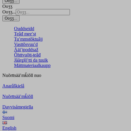
Ooʒʒ...
Ooʒʒ
Ooʒʒ...
Ooʒʒ...
Ouddseidd
Teâđ meeʹst
Tuʹmmstõktuâjj
Vasttõsvuuʹd
Ääiʹjpoddsaž
Õhttvuõtt-teâđ
Jåårǥlõʹtti da tuulk
Mättmateriaalkaupp
Nuõrttsääʹmǩiõll
nuo
Anarâškielâ
Nuõrttsääʹmǩiõll
Davvisámegiella
Suomi
English