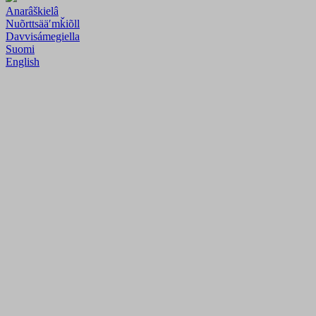
Anarâškielâ
Nuõrttsääʹmǩiõll
Davvisámegiella
Suomi
English