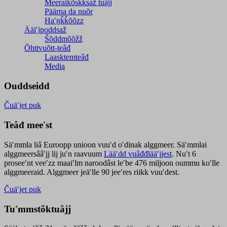
Meeraikõskksaž tuâjj
Päärna da nuõr
Haʹŋǩǩõõzz
Ääiʹjpoddsaž
Šõddmõõžž
Õhttvuõtt-teâđ
Laasktemteâđ
Media
Ouddseidd
Čuäʹjet puk
Teâđ meeʹst
Säʹmmla liâ Euroopp unioon vuuʹd oʹdinak alggmeer. Säʹmmlai
alggmeersââʹjj lij juʹn raavuum
Lääʹdd vuâđđlääʹjjest
. Nuʹt 6
proseeʹnt veeʹzz maaiʹlm naroodâst leʹbe 476 miljoon oummu koʹlle
alggmeeraid. Alggmeer jeäʹlle 90 jeeʹres riikk vuuʹdest.
Čuäʹjet puk
Tuʹmmstõktuâjj