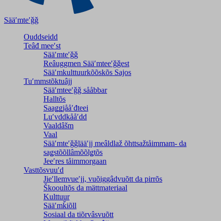
Sääʹmteʹǧǧ
Ouddseidd
Teâđ meeʹst
Sääʹmteʹǧǧ
Reâuggmen Sääʹmteeʹǧǧest
Sääʹmkulttuurkõõskõs Sajos
Tuʹmmstõktuâjj
Sääʹmteeʹǧǧ sååbbar
Halltõs
Saaǥǥjååʹđteei
Luʹvddkååʹdd
Vaaldâšm
Vaal
Sääʹmteʹǧǧlääʹjj meâldlaž õhttsažtåimmam- da
saǥstõõllâmõõlǥtõs
Jeeʹres tåimmorgaan
Vasttõsvuuʹd
Jieʹllemvueʹjj, vuõiggâdvuõtt da pirrõs
Škooultõs da mättmateriaal
Kulttuur
Sääʹmǩiõll
Sosiaal da tiõrvâsvuõtt