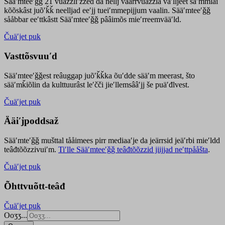
Sääʹmteeʹǧǧ 21 vuäzzliʹžžed da nellj väärrvuäzzla vaʹlljeet säʹmmlai
kõõskâst juõʹǩǩ neelljad eeʹjj tueiʹmmepijjum vaalin. Sääʹmteeʹǧǧ
sååbbar eeʹttkâstt Sääʹmteeʹǧǧ pââimõs mieʹrreemvääʹld.
Čuäʹjet puk
Vasttõsvuuʹd
Sääʹmteeʹǧǧest
reâuggap
juõʹǩǩka
õuʹdde
sääʹm meer
ast
, što
sääʹmǩiõlin da kulttuurâst leʹčči jieʹllemsââʹjj še puäʹđlvest.
Čuäʹjet puk
Ääiʹjpoddsaž
Sääʹmteʹǧǧ mušttal tååimees pirr mediaaʹje da jeärrsid jeäʹrbi mieʹldd
teâđtõõzzivuiʹm.
Tiʹlle Sääʹmteeʹǧǧ teâđtõõzzid jiijjad neʹttpååšta
.
Čuäʹjet puk
Õhttvuõtt-teâđ
Čuäʹjet puk
Ooʒʒ...