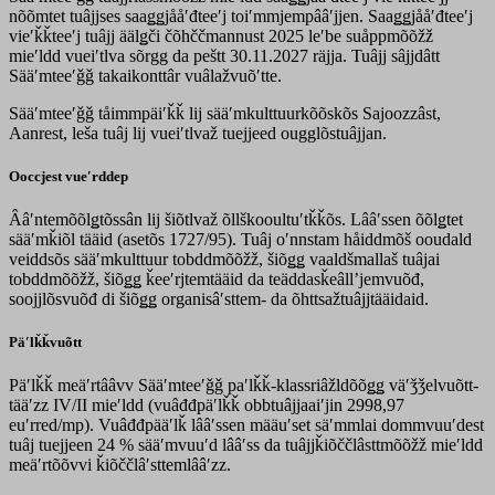
nõõmtet tuâjjses saaǥǥjååʹđteeʹj toiʹmmjempââʹjjen. Saaǥǥjååʹđteeʹj
vieʹǩǩteeʹj tuâjj äälǥči čõhččmannust 2025 leʹbe suåppmõõžž
mieʹldd vueiʹtlva sõrgg da peštt 30.11.2027 räjja. Tuâjj sâjjdâtt
Sääʹmteeʹǧǧ takaikonttâr vuâlažvuõʹtte.
Sääʹmteeʹǧǧ tåimmpäiʹǩǩ lij sääʹmkulttuurkõõskõs Sajoozzâst,
Aanrest, leša tuâj lij vueiʹtlvaž tuejjeed ougglõstuâjjan.
Ooccjest vueʹrddep
Ââʹntemõõlǥtõssân lij šiõtlvaž õllškooultuʹtǩǩõs. Lââʹssen õõlǥtet
sääʹmǩiõl tääid (asetõs 1727/95). Tuâj oʹnnstam håiddmõš ooudald
veiddsõs sääʹmkulttuur tobddmõõžž, šiõǥǥ vaaldšmallaš tuâjai
tobddmõõžž, šiõǥǥ ǩeeʹrjtemtääid da teäddasǩeâllʼjemvuõđ,
soojjlõsvuõđ di šiõǥǥ organisâʹsttem- da õhttsažtuâjjtääidaid.
Päʹlǩǩvuõtt
Päʹlǩǩ meäʹrtââvv Sääʹmteeʹǧǧ paʹlǩǩ-klassriâžldõõǥǥ väʹǯǯelvuõtt-
tääʹzz IV/II mieʹldd (vuâđđpäʹlǩǩ obbtuâjjaaiʹjin 2998,97
euʹrred/mp). Vuâđđpääʹlǩ lââʹssen määuʹset säʹmmlai dommvuuʹdest
tuâj tuejjeen 24 % sääʹmvuuʹd lââʹss da tuâjjǩiõččlâsttmõõžž mieʹldd
meäʹrtõõvvi ǩiõččlâʹsttemlââʹzz.