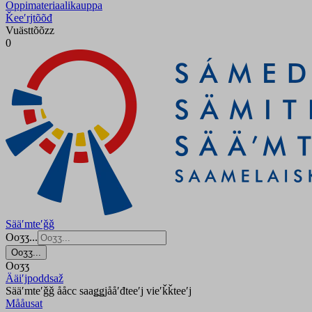
Oppimateriaalikauppa
Ǩeeʹrjtõõđ
Vuästtõõzz
0
Sääʹmteʹǧǧ
Ooʒʒ...
Ooʒʒ...
Ooʒʒ
Ääiʹjpoddsaž
Sääʹmteʹǧǧ ååcc saaǥǥjååʹđteeʹj vieʹǩǩteeʹj
Mååusat