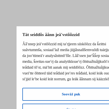
Tät seiddõs âânn jeäʹvstõõzzid
Ââʹnnep jeäʹvstõõzzid mij taʹrjjeem siiskõõzz da ǩeittsi
suåvtummša, sosiaalʼlaž media jiijjâsnallšemvuõđi tuärj
da jooʹttimeäʹr analysâsttmõʹšše. Lââʹssen jueʹǩǩep sosia
media, ǩeeitas-sueʹrj da analytikksueʹrj õhttsažtuâjjkuõiʹ
teâđaid tõʹst, mäʹhtt aanak mij seiddõõzz. Õhttsažtuâjjku
vueiʹtte õhtteed täid teâđaid jeeʹres teâđaid, koid leäk o
siʹjjid leʹbe koid leät norrum, ǥu leäk âânnam sij kääzzk
Soovâž puk