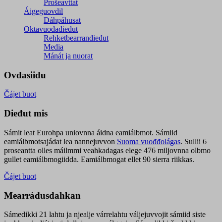
Prošeavttat
Áigeguovdil
Dáhpáhusat
Oktavuođadieđut
Rehketbearrandieđut
Media
Mánát ja nuorat
Ovdasiidu
Čájet buot
Dieđut mis
Sámit leat Eurohpa uniovnna áidna eamiálbmot. Sámiid
eamiálbmotsajádat lea nannejuvvon
Suoma vuođđolágas
. Sullii 6
proseantta olles máilmmi veahkadagas elege 476 miljovnna olbmo
gullet eamiálbmogiidda. Eamiálbmogat ellet 90 sierra riikkas.
Čájet buot
Mearrádusdahkan
Sámedikki 21 lahtu ja njealje várrelahtu váljejuvvojit sámiid siste