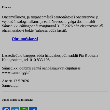
Ohcan
Ohcamušskovi, ja friijahápmásaš eaktodáhtolaš ohcanreivve ja
vejolaš ánsologahallama ja eará čuvvosiid galgá doaimmahit
Sámedikki čállingoddái maŋimustá 31.7.2026 dán elektrovnnalaš
ohcamušskovi bokte (rahpasa ođđa lássii):
Ohcamušskovvi
Lassedieđuid barggus addá hálddahusjođiheaddji Pia Ruotsala-
Kangasniemi, tel. 010 833 106.
Sámedikki doibmii sáhttá oahpásmuvvat čujuhusas
www.samediggi.fi
Anáris 13.5.2026
Sámediggi
Juoge siiddu ovddosguvlui
Facebook
Twitter
WhatsApp
Share