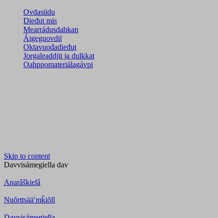
Ovdasiidu
Dieđut mis
Mearrádusdahkan
Áigeguovdil
Oktavuođadieđut
Jorgaleaddjit ja dulkkat
Oahppomateriálagávpi
Skip to content
Davvisámegiella
dav
Anarâškielâ
Nuõrttsääʹmǩiõll
Davvisámegiella