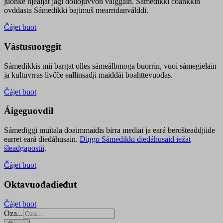
juohke njealját jagi dollojuvvon válggain. Sámedikki čoahkkin
ovddasta Sámedikki bajimuš mearridanválddi.
Čájet buot
Vástusuorggit
Sámedikkis mii bargat olles sámeálbmoga buorrin, vuoi sámegielain
ja kultuvrras livčče eallinsadji maiddái boahttevuođas.
Čájet buot
Áigeguovdil
Sámediggi muitala doaimmaidis birra mediai ja eará berošteaddjiide
earret eará dieđáhusain.
Diŋgo Sámedikki dieđáhusaid iežat
šleađgapostii
.
Čájet buot
Oktavuođadieđut
Čájet buot
Oza...