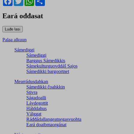
Eará ođđasat
Palaa alkuun
Sámediggi
Sámediggi
Barggus Sámedikkis
Sámekulturguovddáš Sajos
Sámedikki bargoortnet
Mearrádusdahkan
Sámedikki čoahkkin
Stivra
Ságadoalli
Lávdegottit
Hálddahus
Válggat
Ráđđádallangeatnegas­vuohta
Eará doaibmaorgánat