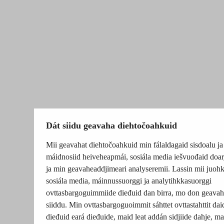
Dát siidu geavaha diehtočoahkuid
Mii geavahat diehtočoahkuid min fálaldagaid sisdoalu ja
máidnosiid heiveheapmái, sosiála media iešvuođaid doar
ja min geavaheaddjimeari analyseremii. Lassin mii juohk
sosiála media, máinnussuorggi ja analytihkkasuorggi
ovttasbargoguimmiide dieđuid dan birra, mo don geavah
siiddu. Min ovttasbargoguoimmit sáhttet ovttastahttit dai
dieđuid eará dieđuide, maid leat addán sidjiide dahje, mat