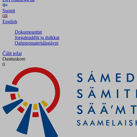
Suomi
English
Dokumeanttat
Jorgaleaddjit ja dulkkat
Oahppomateriálagávpi
Čálit iežat
Oasttuskore
0