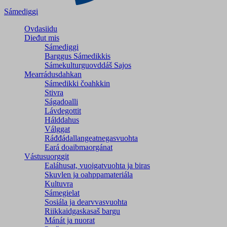
Sámediggi
Ovdasiidu
Dieđut mis
Sámediggi
Barggus Sámedikkis
Sámekulturguovddáš Sajos
Mearrádusdahkan
Sámedikki čoahkkin
Stivra
Ságadoalli
Lávdegottit
Hálddahus
Válggat
Ráđđádallangeatnegas­vuohta
Eará doaibmaorgánat
Vástusuorggit
Ealáhusat, vuoigatvuohta ja biras
Skuvlen ja oahppamateriála
Kultuvra
Sámegielat
Sosiála ja dearvvasvuohta
Riikkaidgaskasaš bargu
Mánát ja nuorat