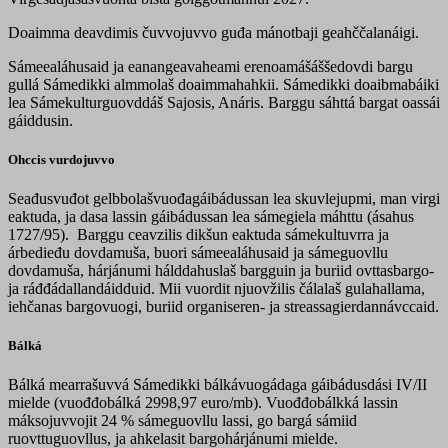
Doaimma deavdimis čuvvojuvvo guđa mánotbaji geahččalanáigi.
Sámeealáhusaid ja eanangeavaheami
erenoamášáššedovdi
bargu
gullá Sámedikki almmolaš doaimmahahkii. Sámedikki doaibmabáiki
lea Sámekulturguovddáš Sajosis, Anáris. Barggu sáhttá bargat oassái
gáiddusin.
Ohccis vurdojuvvo
Seađusvuđot gelbbolašvuođagáibádussan lea skuvlejupmi, man virgi
eaktuda, ja dasa lassin gáibádussan lea sámegiela máhttu (ásahus
1727/95). Barggu ceavzilis dikšun eaktuda sámekultuvrra ja
árbedieđu dovdamuša, buori sámeealáhusaid ja sámeguovllu
dovdamuša, hárjánumi hálddahuslaš bargguin ja buriid ovttasbargo-
ja ráđđádallandáidduid. Mii vuordit njuovžilis čálalaš gulahallama,
iehčanas bargovuogi, buriid organiseren- ja streassagierdannávccaid.
Bálká
Bálká mearrašuvvá Sámedikki bálkávuogádaga gáibádusdási IV/II
mielde (vuođđobálká 2998,97 euro/mb). Vuođđobálkká lassin
máksojuvvojit 24 % sámeguovllu lassi, go bargá sámiid
ruovttuguovllus, ja ahkelasit bargohárjánumi mielde.