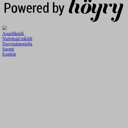
Anarâškielâ
Nuõrttsääʹmǩiõll
Davvisámegiella
Suomi
English