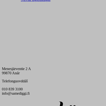
Menesjärventie 2 A
99870 Anár
Telefonguovddáš
010 839 3100
info@samediggi.fi
Digi- ja mainostoimisto Höyry Rovaniemi ja Oulu