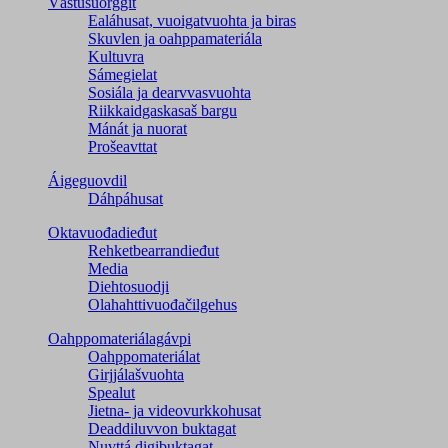
Vástusuorggit
Ealáhusat, vuoigatvuohta ja biras
Skuvlen ja oahppamateriála
Kultuvra
Sámegielat
Sosiála ja dearvvasvuohta
Riikkaidgaskasaš bargu
Mánát ja nuorat
Prošeavttat
Áigeguovdil
Dáhpáhusat
Oktavuođadieđut
Rehketbearrandieđut
Media
Diehtosuodji
Olahahttivuođačilgehus
Oahppomateriálagávpi
Oahppomateriálat
Girjjálašvuohta
Spealut
Jietna- ja videovurkkohusat
Deaddiluvvon buktagat
Nuvttá digibuktagat