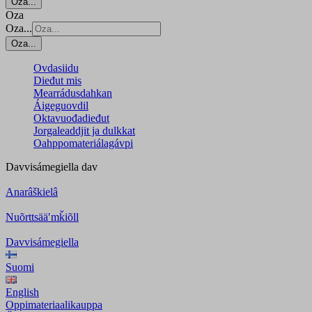
Oza...
Oza
Oza...
Oza...
Ovdasiidu
Dieđut mis
Mearrádusdahkan
Áigeguovdil
Oktavuođadieđut
Jorgaleaddjit ja dulkkat
Oahppomateriálagávpi
Davvisámegiella
dav
Anarâškielâ
Nuõrttsääʹmǩiõll
Davvisámegiella
Suomi
English
Oppimateriaalikauppa