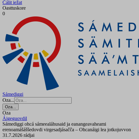
Čálit iežat
Oasttuskore
0
Sámediggi
Oza...
Oza...
Oza
Áigeguovdil
Sámediggi ohcá sámeealáhusaid ja eanangeavaheami
erenoamášáššedovdi virgesadjásačča – Ohcanáigi lea jotkojuvvon
31.7.2026 rádjai