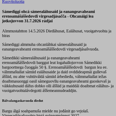
Ruovttoluotta
Sámediggi ohcá sámeealáhusaid ja eanangeavaheami
erenoamášáššedovdi virgesadjásačča - Ohcanáigi lea
jotkojuvvon 31.7.2026 rádjai
Almmustahtton 14.5.2026
Dieđáhusat, Ealáhusat, vuoigatvuohta ja
biras
Sámediggi almmuha ohcanláhkai sámeealáhusaid ja
eanangeavaheami
erenoamášáššedovdi
virgesadjásašvuođa.
Sámedikki sámeealáhusaid ja eanangeavaheami
erenoamášáššedovdi
barggut leat logahallojuvvon Sámedikki
bargoortnega čuoggás 50 §.
Erenoamášáššedovdi
bargun lea ee.
válmmaštallat sámiid ealáhusaide ja daid ovddideapmái gullevaš
áššiid, nu ahte vuhtiiváldá sámiid árbedieđu, válmmaštallat iežas
doaibmasuorggi oasil sámeguovllu eanangeavaheami guoskevaš ja
váikkuhusaid dáfus dohko olli áššiid ja maiddái doaibmat eáláhus- ja
vuoigatvuohtalávdegotti áššemeannudeaddjin.
Bálvalangaskavuođa dieđut
Bargu álgá soahpamuša mielde nu jođánit go vejolaš.
Virgesadjásašvuohta bistá golggotmánnui 2027.