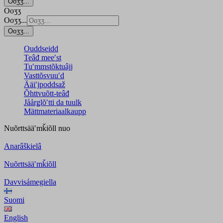
Ooʒʒ...
Ooʒʒ
Ooʒʒ...
Ooʒʒ...
Ouddseidd
Teâđ meeʹst
Tuʹmmstõktuâjj
Vasttõsvuuʹd
Ääiʹjpoddsaž
Õhttvuõtt-teâđ
Jåårǥlõʹtti da tuulk
Mättmateriaalkaupp
Nuõrttsääʹmǩiõll
nuo
Anarâškielâ
Nuõrttsääʹmǩiõll
Davvisámegiella
Suomi
English