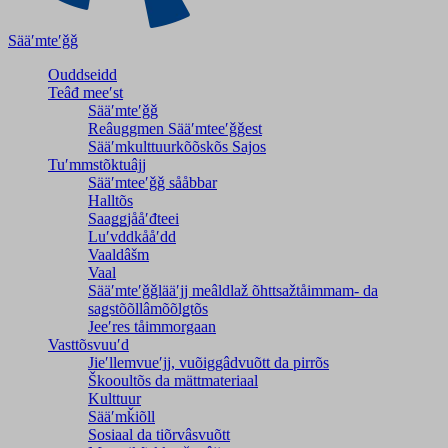
Sääʹmteʹǧǧ
Ouddseidd
Teâđ meeʹst
Sääʹmteʹǧǧ
Reâuggmen Sääʹmteeʹǧǧest
Sääʹmkulttuurkõõskõs Sajos
Tuʹmmstõktuâjj
Sääʹmteeʹǧǧ sååbbar
Halltõs
Saaǥǥjååʹđteei
Luʹvddkååʹdd
Vaaldâšm
Vaal
Sääʹmteʹǧǧlääʹjj meâldlaž õhttsažtåimmam- da
saǥstõõllâmõõlǥtõs
Jeeʹres tåimmorgaan
Vasttõsvuuʹd
Jieʹllemvueʹjj, vuõiggâdvuõtt da pirrõs
Škooultõs da mättmateriaal
Kulttuur
Sääʹmǩiõll
Sosiaal da tiõrvâsvuõtt