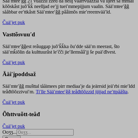
Sääʹmteeʹǧǧ 21 vuäzzliʹžžed da nellj väärrvuäzzla vaʹlljeet säʹmmlai
kõõskâst juõʹǩǩ neelljad eeʹjj tueiʹmmepijjum vaalin. Sääʹmteeʹǧǧ
sååbbar eeʹttkâstt Sääʹmteeʹǧǧ pââimõs mieʹrreemvääʹld.
Čuäʹjet puk
Vasttõsvuuʹd
Sääʹmteeʹǧǧest
reâuggap
juõʹǩǩka
õuʹdde
sääʹm meer
ast
, što
sääʹmǩiõlin da kulttuurâst leʹčči jieʹllemsââʹjj še puäʹđlvest.
Čuäʹjet puk
Ääiʹjpoddsaž
Sääʹmteʹǧǧ mušttal tååimees pirr mediaaʹje da jeärrsid jeäʹrbi mieʹldd
teâđtõõzzivuiʹm.
Tiʹlle Sääʹmteeʹǧǧ teâđtõõzzid jiijjad neʹttpååšta
.
Čuäʹjet puk
Õhttvuõtt-teâđ
Čuäʹjet puk
Ooʒʒ...