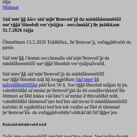
räjja
Mååusat
Sääʹmteʹǧǧ ååcc sääʹmjieʹllemvuõʹjji da mäddâânnmõõžž
sueʹrǧǧäʹšštoobdi veeʹrjsâjjsa - ooccâmääiʹj lie juätkkam
31.7.2026 räjja
Õlmstõttum 13.5.2026
Teâđtõõzz, Jieʹllemvueʹjj, vuõiggâdvuõtt da
pirrõs
Sääʹmteʹǧǧ iʹlmmat ooccâmnalla sääʹmjieʹllemvuõʹjji da
mäddâânnmõõžž sueʹrǧǧäʹšštoobdi veeʹrjsâjjsažvuõđ.
Sääʹmteeʹǧǧ sääʹmjieʹllemvuõʹjji da mäddâânnmõõžž
sueʹrǧǧäʹšštoobdi tuâj liâ looǥǥtõllum
Sääʹmteeʹǧǧ
tuâjjriâššmõõžžâst
pääiʹǩest 50 §. Sueʹrǧǧäʹšštoobdi tuâjjan lij jm.
valmštõõllâd säʹmmlai jieʹllemvuõʹjjid da tõi ooudâsviikkmõʹšše
õhttneei aaʹššid lokku vääʹldeeʹl säʹmmlai äʹrbbvuõđlaž teâtt,
valmštõõllâd tåimmsuõʹrjes beäʹlnn sääʹmvuuʹd mäddâânnmõõžž
kuõskki di vaaiktõõzzi beäʹlest tok vuällai aaʹššid di tåimmad
jieʹllemvueʹǩǩ- da vuõiggâdvuõttluʹvddkååʹdd čiõʹlǧǧeeʹjen.
Kääzzkõskõskkvuõđ teâđ
Tuâjj älgg suåppmõõžž mieʹldd vueiʹtlva sõrgg. Veeʹrjsâjjsažvuõtt