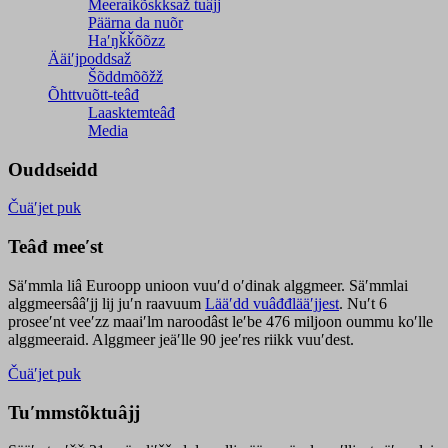
Meeraikõskksaž tuâjj
Päärna da nuõr
Haʹŋǩǩõõzz
Ääiʹjpoddsaž
Šõddmõõžž
Õhttvuõtt-teâđ
Laasktemteâđ
Media
Ouddseidd
Čuäʹjet puk
Teâđ meeʹst
Säʹmmla liâ Euroopp unioon vuuʹd oʹdinak alggmeer. Säʹmmlai
alggmeersââʹjj lij juʹn raavuum
Lääʹdd vuâđđlääʹjjest
. Nuʹt 6
proseeʹnt veeʹzz maaiʹlm naroodâst leʹbe 476 miljoon oummu koʹlle
alggmeeraid. Alggmeer jeäʹlle 90 jeeʹres riikk vuuʹdest.
Čuäʹjet puk
Tuʹmmstõktuâjj