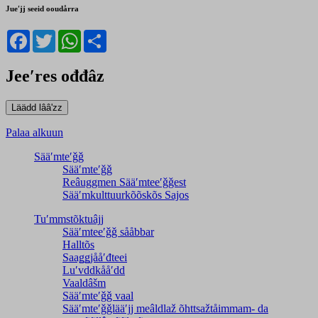
Jueʹjj seeid ooudårra
Facebook
Twitter
WhatsApp
Share
Jeeʹres ođđâz
Palaa alkuun
Sääʹmteʹǧǧ
Sääʹmteʹǧǧ
Reâuggmen Sääʹmteeʹǧǧest
Sääʹmkulttuurkõõskõs Sajos
Tuʹmmstõktuâjj
Sääʹmteeʹǧǧ sååbbar
Halltõs
Saaǥǥjååʹđteei
Luʹvddkååʹdd
Vaaldâšm
Sääʹmteʹǧǧ vaal
Sääʹmteʹǧǧlääʹjj meâldlaž õhttsažtåimmam- da