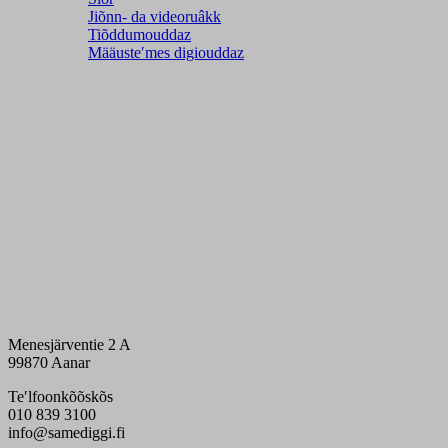
Jiõnn- da videoruâkk
Tiõddumouddaz
Määusteʹmes digiouddaz
Menesjärventie 2 A
99870 Aanar
Teʹlfoonkõõskõs
010 839 3100
info@samediggi.fi