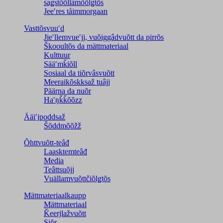
saǥstõõllâmõõlǥtõs
Jeeʹres tåimmorgaan
Vasttõsvuuʹd
Jieʹllemvueʹjj, vuõiggâdvuõtt da pirrõs
Škooultõs da mättmateriaal
Kulttuur
Sääʹmǩiõll
Sosiaal da tiõrvâsvuõtt
Meeraikõskksaž tuâjj
Päärna da nuõr
Haʹŋǩǩõõzz
Ääiʹjpoddsaž
Šõddmõõžž
Õhttvuõtt-teâđ
Laasktemteâđ
Media
Teâttsuõjj
Vuällamvuõttčiõlǥtõs
Mättmateriaalkaupp
Mättmateriaal
Ǩeerjlažvuõtt
Siõr