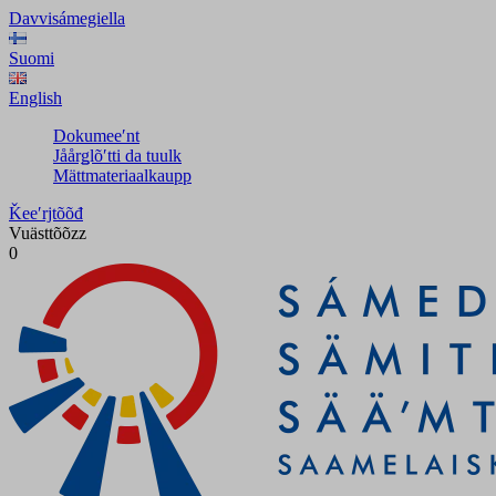
Davvisámegiella
Suomi
English
Dokumeeʹnt
Jåårǥlõʹtti da tuulk
Mättmateriaalkaupp
Ǩeeʹrjtõõđ
Vuästtõõzz
0