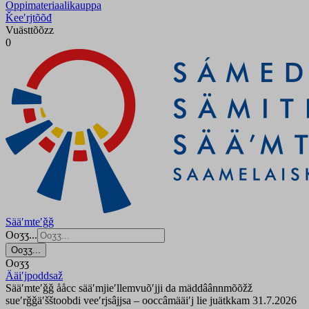
Oppimateriaalikauppa
Ǩeeʹrjtõõđ
Vuästtõõzz
0
Sääʹmteʹǧǧ
Ooʒʒ...
Ooʒʒ...
Ooʒʒ
Ääiʹjpoddsaž
Sääʹmteʹǧǧ ååcc sääʹmjieʹllemvuõʹjji da mäddâânnmõõžž
sueʹrǧǧäʹšštoobdi veeʹrjsâjjsa – ooccâmääiʹj lie juätkkam 31.7.2026