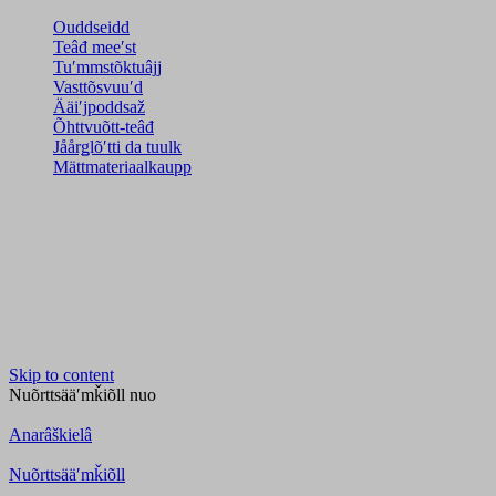
Ouddseidd
Teâđ meeʹst
Tuʹmmstõktuâjj
Vasttõsvuuʹd
Ääiʹjpoddsaž
Õhttvuõtt-teâđ
Jåårǥlõʹtti da tuulk
Mättmateriaalkaupp
Skip to content
Nuõrttsääʹmǩiõll
nuo
Anarâškielâ
Nuõrttsääʹmǩiõll