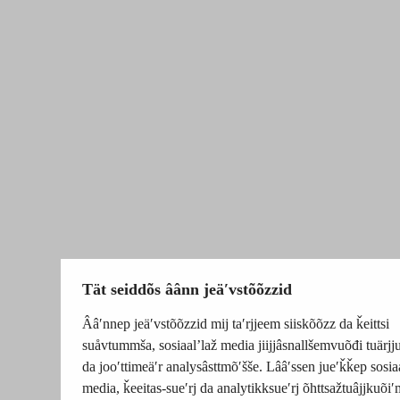
Tät seiddõs âânn jeäʹvstõõzzid
Ââʹnnep jeäʹvstõõzzid mij taʹrjjeem siiskõõzz da ǩeittsi
suåvtummša, sosiaalʼlaž media jiijjâsnallšemvuõđi tuärj
da jooʹttimeäʹr analysâsttmõʹšše. Lââʹssen jueʹǩǩep sosia
media, ǩeeitas-sueʹrj da analytikksueʹrj õhttsažtuâjjkuõiʹ