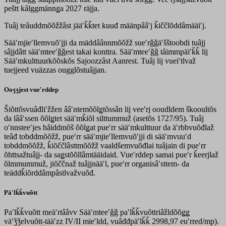
peštt kålggmännǥa 2027 räjja.
Tuâj teâuddmõõžžâst jääʹǩǩtet kuuđ määnpââʹj ǩiččlõddâmääiʹj.
Sääʹmjieʹllemvuõʹjji da mäddâânnmõõžž sueʹrǧǧäʹšštoobdi tuâjj
sâjjdâtt sääʹmteeʹǧǧest takai konttra. Sääʹmteeʹǧǧ tåimmpäiʹǩǩ lij
Sääʹmkulttuurkõõskõs Sajoozzâst Aanrest. Tuâj lij vueiʹtlvaž
tuejjeed vuäzzas ougglõstuâjjan.
Ooʒʒjest vueʹrddep
Šiõttõsvuâđliʹžžen ââʹntemõõlǥtõssân lij veeʹrj ooudldem škooultõs
da lââʹssen õõlǥtet sääʹmǩiõl silttummuž (asetõs 1727/95). Tuâj
oʹnnsteeʹjes håiddmõš õõlǥat pueʹrr sääʹmkulttuur da äʹrbbvuõđlaž
teâđ tobddmõõžž, pueʹrr sääʹmjieʹllemvuõʹjji di sääʹmvuuʹd
tobddmõõžž, ǩiõččlâsttmõõžž vaaldšemvuõđlai tuâjain di pueʹrr
õhttsažtuâjj- da saǥstõõllâmtääidaid. Vueʹrddep samai pueʹr ǩeerjlaž
õlmmummuž, jiõččnaž tuâjjnääʹl, pueʹrr organisâʹsttem- da
teäddǩiõrddâmpâstlvažvuõđ.
Päʹlǩǩvuõtt
Paʹlǩǩvuõtt meäʹrtââvv Sääʹmteeʹǧǧ paʹlǩǩvuõttriâžldõõǥǥ
väʹǯǯelvuõtt-tääʹzz IV/II mieʹldd, vuâđđpäʹlǩǩ 2998,97 euʹrred/mp).