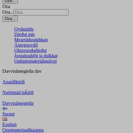
Oza...
Oza
Oza...
Oza...
Ovdasiidu
Dieđut mis
Mearrádusdahkan
Áigeguovdil
Oktavuođadieđut
Jorgaleaddjit ja dulkkat
Oahppomateriálagávpi
Davvisámegiella
dav
Anarâškielâ
Nuõrttsääʹmǩiõll
Davvisámegiella
Suomi
English
Oppimateriaalikauppa