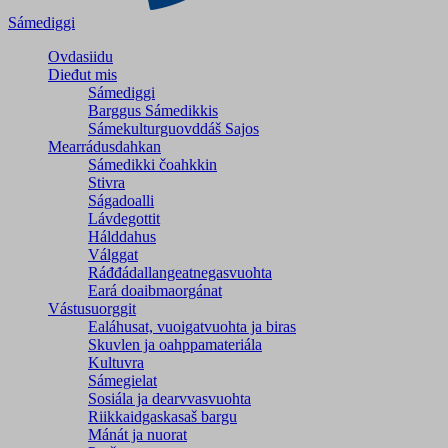
Sámediggi
Ovdasiidu
Dieđut mis
Sámediggi
Barggus Sámedikkis
Sámekulturguovddáš Sajos
Mearrádusdahkan
Sámedikki čoahkkin
Stivra
Ságadoalli
Lávdegottit
Hálddahus
Válggat
Ráđđádallangeatnegas­vuohta
Eará doaibmaorgánat
Vástusuorggit
Ealáhusat, vuoigatvuohta ja biras
Skuvlen ja oahppamateriála
Kultuvra
Sámegielat
Sosiála ja dearvvasvuohta
Riikkaidgaskasaš bargu
Mánát ja nuorat