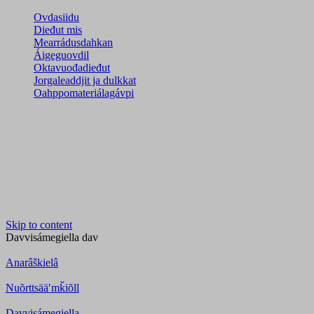
Ovdasiidu
Dieđut mis
Mearrádusdahkan
Áigeguovdil
Oktavuođadieđut
Jorgaleaddjit ja dulkkat
Oahppomateriálagávpi
Skip to content
Davvisámegiella
dav
Anarâškielâ
Nuõrttsääʹmǩiõll
Davvisámegiella