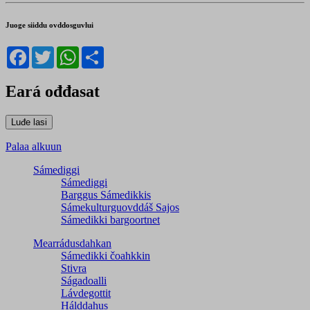
Juoge siiddu ovddosguvlui
Facebook
Twitter
WhatsApp
Share
Eará ođđasat
Palaa alkuun
Sámediggi
Sámediggi
Barggus Sámedikkis
Sámekulturguovddáš Sajos
Sámedikki bargoortnet
Mearrádusdahkan
Sámedikki čoahkkin
Stivra
Ságadoalli
Lávdegottit
Hálddahus