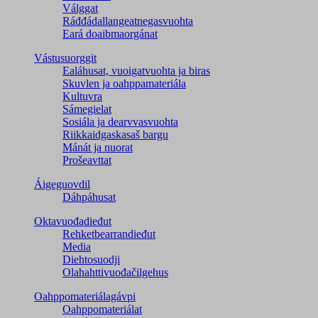
Válggat
Ráđđádallangeatnegas­vuohta
Eará doaibmaorgánat
Vástusuorggit
Ealáhusat, vuoigatvuohta ja biras
Skuvlen ja oahppamateriála
Kultuvra
Sámegielat
Sosiála ja dearvvasvuohta
Riikkaidgaskasaš bargu
Mánát ja nuorat
Prošeavttat
Áigeguovdil
Dáhpáhusat
Oktavuođadieđut
Rehketbearrandieđut
Media
Diehtosuodji
Olahahttivuođačilgehus
Oahppomateriálagávpi
Oahppomateriálat