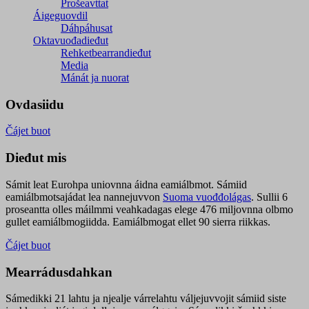
Prošeavttat
Áigeguovdil
Dáhpáhusat
Oktavuođadieđut
Rehketbearrandieđut
Media
Mánát ja nuorat
Ovdasiidu
Čájet buot
Dieđut mis
Sámit leat Eurohpa uniovnna áidna eamiálbmot. Sámiid
eamiálbmotsajádat lea nannejuvvon
Suoma vuođđolágas
. Sullii 6
proseantta olles máilmmi veahkadagas elege 476 miljovnna olbmo
gullet eamiálbmogiidda. Eamiálbmogat ellet 90 sierra riikkas.
Čájet buot
Mearrádusdahkan
Sámedikki 21 lahtu ja njealje várrelahtu váljejuvvojit sámiid siste