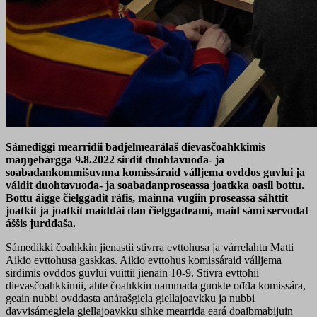
Sámediggi mearridii badjelmearálaš dievasčoahkkimis
maŋŋebárgga 9.8.2022 sirdit duohtavuođa- ja
soabadankommišuvnna komissáraid válljema ovddos guvlui ja
váldit duohtavuođa- ja soabadanproseassa joatkka oasil bottu.
Bottu áigge čielggadit ráfis, mainna vugiin proseassa sáhttit
joatkit ja joatkit maiddái dan čielggadeami, maid sámi servodat
áššis jurddaša.
Sámedikki čoahkkin jienastii stivrra evttohusa ja várrelahtu Matti
Aikio evttohusa gaskkas. Aikio evttohus komissáraid válljema
sirdimis ovddos guvlui vuittii jienain 10-9. Stivra evttohii
dievasčoahkkimii, ahte čoahkkin nammada guokte ođđa komissára,
geain nubbi ovddasta anárašgiela giellajoavkku ja nubbi
davvisámegiela giellajoavkku sihke mearrida eará doaibmabijuin