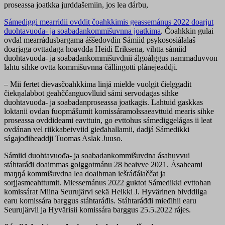
proseassa joatkka jurddašemiin, jos lea dárbu,
Sámediggi mearridii ovddit čoahkkimis geassemánus 2022 doarjut
duohtavuođa- ja soabadankommišuvnna joatkima
. Čoahkkin gulai
ovdal mearrádusbargama áššedovdin Sámiid psykososiálalaš
doarjaga ovttadaga hoavdda Heidi Eriksena, vihtta sámiid
duohtavuođa- ja soabadankommišuvdnii álgoálggus nammaduvvon
lahtu sihke ovtta kommišuvnna čállingotti plánejeaddji.
– Mii fertet dievasčoahkkima linjá mielde vuolgit čielggadit
čiekŋalabbot geahččanguovlluid sámi servodagas sihke
duohtavuođa- ja soabadanproseassa joatkagis. Lahtuid gaskkas
loktanii ovdan fuopmášumit komissáramolssaeavttuid mearis sihke
proseassa ovddideami eavttuin, go evttohus sámediggelágas ii leat
ovdánan vel riikkabeivviid gieđahallamii, dadjá Sámedikki
ságajođiheaddji Tuomas Aslak Juuso.
Sámiid duohtavuođa- ja soabadankommišuvdna ásahuvvui
stáhtaráđi doaimmas golggotmánu 28 beaivve 2021. Ásaheami
maŋŋá kommišuvdna lea doaibman iešráđálaččat ja
sorjjasmeahttumit. Miessemánus 2022 guktot Sámedikki evttohan
komissárat Miina Seurujärvi sekä Heikki J. Hyvärinen bivddiiga
earu komissára barggus stáhtaráđis. Stáhtaráđđi mieđihii earu
Seurujärvii ja Hyvärisii komissára barggus 25.5.2022 rájes.