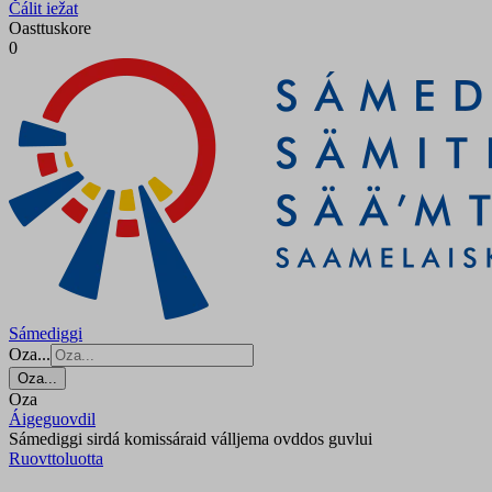
Čálit iežat
Oasttuskore
0
Sámediggi
Oza...
Oza...
Oza
Áigeguovdil
Sámediggi sirdá komissáraid válljema ovddos guvlui
Ruovttoluotta