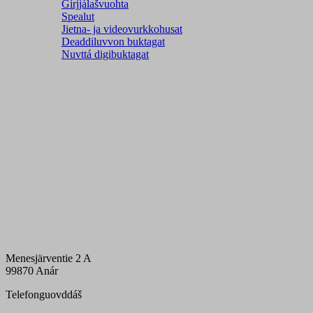
Girjjálašvuohta
Spealut
Jietna- ja videovurkkohusat
Deaddiluvvon buktagat
Nuvttá digibuktagat
Menesjärventie 2 A
99870 Anár
Telefonguovddáš