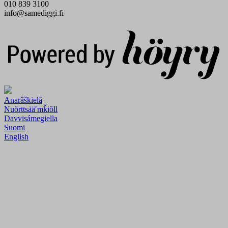
010 839 3100
info@samediggi.fi
Digi- ja mainostoimisto Höyry Rovaniemi ja Oulu
Anarâškielâ
Nuõrttsääʹmǩiõll
Davvisámegiella
Suomi
English