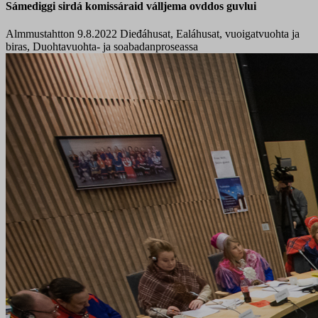
Sámediggi sirdá komissáraid válljema ovddos guvlui
Almmustahtton 9.8.2022
Dieđáhusat, Ealáhusat, vuoigatvuohta ja
biras, Duohtavuohta- ja soabadanproseassa