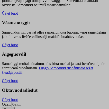
juohke njealját jagi dollojuvvon válggain. Sámedikki čoahkkin
ovddasta Sámedikki bajimuš mearridanválddi.
Čájet buot
Vástusuorggit
Sámedikkis mii bargat olles sámeálbmoga buorrin, vuoi sámegielain
ja kultuvrras livčče eallinsadji maiddái boahttevuođas.
Čájet buot
Áigeguovdil
Sámediggi muitala doaimmaidis birra mediai ja eará berošteaddjiide
earret eará dieđáhusain.
Diŋgo Sámedikki dieđáhusaid iežat
šleađgapostii
.
Čájet buot
Oktavuođadieđut
Čájet buot
Oza...