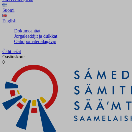
Suomi
English
Dokumeanttat
Jorgaleaddjit ja dulkkat
Oahppomateriálagávpi
Čálit iežat
Oasttuskore
0