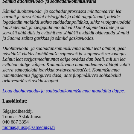
Sámiid duohtavuođa- ja soabadankommišuvdna
Sámiid duohtavuođa- ja soabadanproseassa mihttomearrin lea
earuhit ja árvvoštallat historjjálaš ja dálá olggušteami, mielde
logadettiin maiddái stáhta suddadanpolitihka, sihke vuoigatvuođaid
loavkidemiid, ja čielggadit mo dát váikkuhit sápmelaččaide ja sin
servošii dálá dilis ja evttohit mo sáhtášii ovddidit oktavuođa sámiid
ja Suoma stáhta gaskkas ja sámiid gaskavuođas.
Duohtavuođa- ja soabadankommišuvnna lahtut leat olbmot, geat
návddašit viiddis luohttámuša sápmelaš ja suopmelaš servodagas.
Lahtut leat sorjjasmeahttumat eaige ovddas dan beali, mii sin lea
evttohan dahje válljen. Kommišuvnna nammadeamis váldojit vuhtii
sierra sámegielaid joavkkut ovttaveardásaččat. Kommišuvnna
nammadeamis figgojuvvo dasa, ahte fuopmášuvvo sohkabeliid
ovttaveardásaš ovddasteapmi.
Loga duohtavuođa- ja soabadankommišuvnna mandáhta dáppe.
Lassidieđut:
Ságajođiheaddji
Tuomas Aslak Juuso
040 687 3394
tuomas.juuso@samediggi.fi