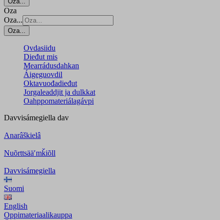
Oza...
Oza
Oza...
Oza...
Ovdasiidu
Dieđut mis
Mearrádusdahkan
Áigeguovdil
Oktavuođadieđut
Jorgaleaddjit ja dulkkat
Oahppomateriálagávpi
Davvisámegiella
dav
Anarâškielâ
Nuõrttsääʹmǩiõll
Davvisámegiella
Suomi
English
Oppimateriaalikauppa