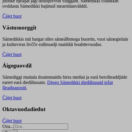
juohke njealját jagi dollojuvvon válggain. Sámedikki čoahkkin
ovddasta Sámedikki bajimuš mearridanválddi.
Čájet buot
Vástusuorggit
Sámedikkis mii bargat olles sámeálbmoga buorrin, vuoi sámegielain
ja kultuvrras livčče eallinsadji maiddái boahttevuođas.
Čájet buot
Áigeguovdil
Sámediggi muitala doaimmaidis birra mediai ja eará berošteaddjiide
earret eará dieđáhusain.
Diŋgo Sámedikki dieđáhusaid iežat
šleađgapostii
.
Čájet buot
Oktavuođadieđut
Čájet buot
Oza...