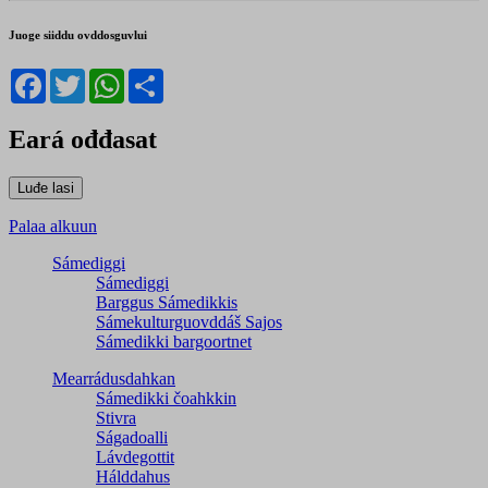
Juoge siiddu ovddosguvlui
Facebook
Twitter
WhatsApp
Share
Eará ođđasat
Palaa alkuun
Sámediggi
Sámediggi
Barggus Sámedikkis
Sámekulturguovddáš Sajos
Sámedikki bargoortnet
Mearrádusdahkan
Sámedikki čoahkkin
Stivra
Ságadoalli
Lávdegottit
Hálddahus