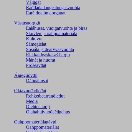
Válggat
Ráđđádallangeatnegas­vuohta
Eará doaibmaorgánat
Vástusuorggit
Ealáhusat, vuoigatvuohta ja biras
Skuvlen ja oahppamateriála
Kultuvra
Sámegielat
Sosiála ja dearvvasvuohta
Riikkaidgaskasaš bargu
Mánát ja nuorat
Prošeavttat
Áigeguovdil
Dáhpáhusat
Oktavuođadieđut
Rehketbearrandieđut
Media
Diehtosuodji
Olahahttivuođačilgehus
Oahppomateriálagávpi
Oahppomateriálat