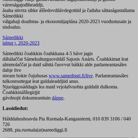
várreságajođiheaddji,
ásaha stivrra sihke áššedovdilávdegottiid ja čađaha sáttaságastallama
Sámedikki
válgabaji doaibma- ja ekonomiijaplána 2020-2023 vuođustusain ja
sisdoalus.
Sámedikki
lahtut j. 2020-2023
Sámedikki čoahkkin čoahkkana 4-5 háve jagis
dábálaččat Sámekulturguovddáš Sajosis Anáris. Čoahkkimat leat
almmolaččat ja daid sáhttá čuovvut báikki alde parlameantasáles
dahje live
stream bokte čujuhusas
www.samediggi.fi/live
. Parlameantasáles
tulkonrusttegat leat guldaleaddjiid anus.
Njuolggosáddagis lea maid vejolašvuohta guldalit dulkoma.
Čoahkkináššegirjjit
gávdnojit dokumeanttain
dáppe
.
Lassidieđut:
Hálddahushoavda Pia Ruotsala-Kangasniemi, 010 839 3106 / 040
726
2688, pia.ruotsala(at)samediggi.fi