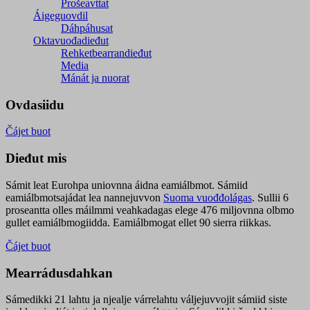
Prošeavttat
Áigeguovdil
Dáhpáhusat
Oktavuođadieđut
Rehketbearrandieđut
Media
Mánát ja nuorat
Ovdasiidu
Čájet buot
Dieđut mis
Sámit leat Eurohpa uniovnna áidna eamiálbmot. Sámiid
eamiálbmotsajádat lea nannejuvvon
Suoma vuođđolágas
. Sullii 6
proseantta olles máilmmi veahkadagas elege 476 miljovnna olbmo
gullet eamiálbmogiidda. Eamiálbmogat ellet 90 sierra riikkas.
Čájet buot
Mearrádusdahkan
Sámedikki 21 lahtu ja njealje várrelahtu váljejuvvojit sámiid siste