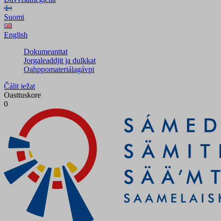
Suomi
English
Dokumeanttat
Jorgaleaddjit ja dulkkat
Oahppomateriálagávpi
Čálit iežat
Oasttuskore
0