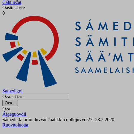
Čálit iežat
Oasttuskore
0
Sámediggi
Oza...
Oza...
Oza
Áigeguovdil
Sámedikki ortniiduvvančoahkkin dollojuvvo 27.-28.2.2020
Ruovttoluotta