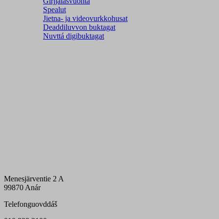
Girjjálašvuohta
Spealut
Jietna- ja videovurkkohusat
Deaddiluvvon buktagat
Nuvttá digibuktagat
Menesjärventie 2 A
99870 Anár
Telefonguovddáš