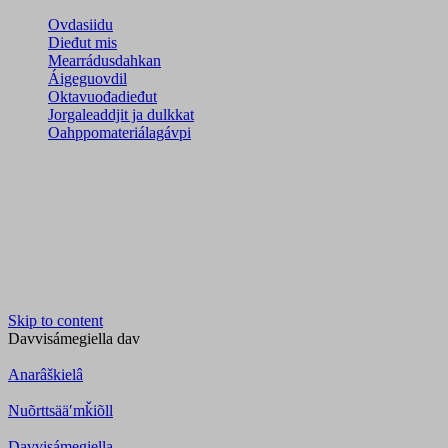
Ovdasiidu
Dieđut mis
Mearrádusdahkan
Áigeguovdil
Oktavuođadieđut
Jorgaleaddjit ja dulkkat
Oahppomateriálagávpi
Skip to content
Davvisámegiella
dav
Anarâškielâ
Nuõrttsääʹmǩiõll
Davvisámegiella