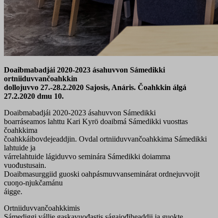
Doaibmabadjái 2020-2023 ásahuvvon Sámedikki
ortniiduvvančoahkkin
dollojuvvo 27.-28.2.2020 Sajosis, Anáris. Čoahkkin álgá
27.2.2020 dmu 10.
Doaibmabadjái 2020-2023 ásahuvvon Sámedikki
boarráseamos lahttu Kari Kyrö doaibmá Sámedikki vuosttas
čoahkkima
čoahkkáibovdejeaddjin. Ovdal ortniiduvvančoahkkima Sámedikki
lahtuide ja
várrelahtuide lágiduvvo seminára Sámedikki doiamma
vuođustusain.
Doaibmasurggiid guoski oahpásmuvvanseminárat ordnejuvvojit
cuoŋo-njukčamánu
áigge.
Ortniiduvvančoahkkimis
Sámediggi vállje gaskavuođastis ságajođiheaddji ja guokte