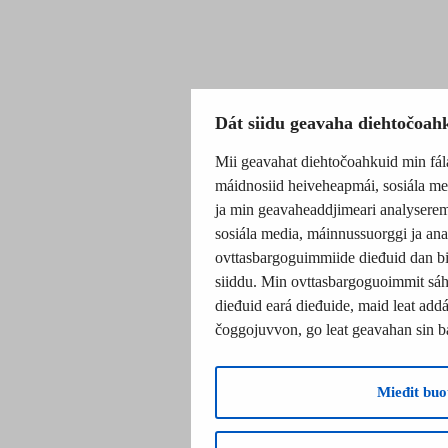
Dát siidu geavaha diehtočoah
Mii geavahat diehtočoahkuid min fála
máidnosiid heiveheapmái, sosiála me
ja min geavaheaddjimeari analyseremi
sosiála media, máinnussuorggi ja an
ovttasbargoguimmiide dieđuid dan b
siiddu. Min ovttasbargoguoimmit sáhtt
dieđuid eará dieđuide, maid leat addán
čoggojuvvon, go leat geavahan sin bá
Mieđit buo