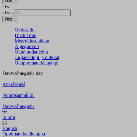
Oza...
Oza
Oza...
Oza...
Ovdasiidu
Dieđut mis
Mearrádusdahkan
Áigeguovdil
Oktavuođadieđut
Jorgaleaddjit ja dulkkat
Oahppomateriálagávpi
Davvisámegiella
dav
Anarâškielâ
Nuõrttsääʹmǩiõll
Davvisámegiella
Suomi
English
Oppimateriaalikauppa