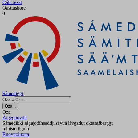
Čálit iežat
Oasttuskore
0
Sámediggi
Oza...
Oza...
Oza
Áigeguovdil
Sámedikki ságajođiheaddji sávvá lávgadut oktasašbarggu
ministeriiguin
Ruovttoluotta