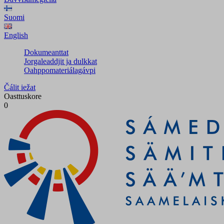
Suomi
English
Dokumeanttat
Jorgaleaddjit ja dulkkat
Oahppomateriálagávpi
Čálit iežat
Oasttuskore
0