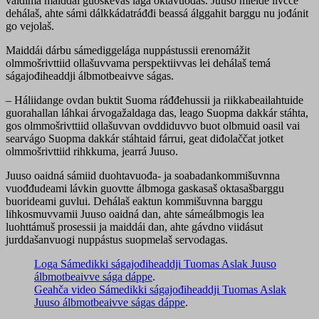
váldima maiddái guoskevaš lága oktavuođas. Juuso mielde livčče
dehálaš, ahte sámi dálkkádatráđđi beassá álggahit barggu nu jođánit
go vejolaš.
Maiddái dárbu sámediggelága nuppástussii erenomážit
olmmošrivttiid ollašuvvama perspektiivvas lei dehálaš temá
ságajođiheaddji álbmotbeaivve ságas.
– Háliidange ovdan buktit Suoma ráđđehussii ja riikkabeailahtuide
guorahallan láhkai árvogažaldaga das, leago Suopma dakkár stáhta,
gos olmmošrivttiid ollašuvvan ovddiduvvo buot olbmuid oasil vai
searvágo Suopma dakkár stáhtaid fárrui, geat diđolaččat jotket
olmmošrivttiid rihkkuma, jearrá Juuso.
Juuso oaidná sámiid duohtavuođa- ja soabadankommišuvnna
vuođđudeami lávkin guovtte álbmoga gaskasaš oktasašbarggu
buorideami guvlui. Dehálaš eaktun kommišuvnna barggu
lihkosmuvvamii Juuso oaidná dan, ahte sámeálbmogis lea
luohttámuš prosessii ja maiddái dan, ahte gávdno viidásut
jurddašanvuogi nuppástus suopmelaš servodagas.
Loga Sámedikki ságajođiheaddji Tuomas Aslak Juuso
álbmotbeaivve sága dáppe
.
Geahča video Sámedikki ságajođiheaddji Tuomas Aslak
Juuso álbmotbeaivve ságas dáppe
.