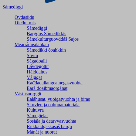
Sámediggi
Ovdasiidu
Dieđut mis
Sámediggi
Barggus Sámedikkis
Sámekulturguovddáš Sajos
Mearrádusdahkan
Sámedikki čoahkkin
Stivra
Ságadoalli
Lávdegottit
Hálddahus
Válggat
Ráđđádallangeatnegas­vuohta
Eará doaibmaorgánat
Vástusuorggit
Ealáhusat, vuoigatvuohta ja biras
Skuvlen ja oahppamateriála
Kultuvra
Sámegielat
Sosiála ja dearvvasvuohta
Riikkaidgaskasaš bargu
Mánát ja nuorat