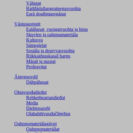
Válggat
Ráđđádallangeatnegas­vuohta
Eará doaibmaorgánat
Vástusuorggit
Ealáhusat, vuoigatvuohta ja biras
Skuvlen ja oahppamateriála
Kultuvra
Sámegielat
Sosiála ja dearvvasvuohta
Riikkaidgaskasaš bargu
Mánát ja nuorat
Prošeavttat
Áigeguovdil
Dáhpáhusat
Oktavuođadieđut
Rehketbearrandieđut
Media
Diehtosuodji
Olahahttivuođačilgehus
Oahppomateriálagávpi
Oahppomateriálat