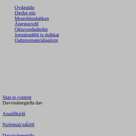
Ovdasiidu
Dieđut mis
Mearrádusdahkan
Áigeguovdil
Oktavuođadieđut
Jorgaleaddjit ja dulkkat
Oahppomateriálagávpi
Skip to content
Davvisámegiella
dav
Anarâškielâ
Nuõrttsääʹmǩiõll
Davvisámegiella