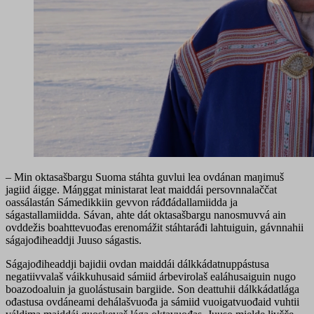
– Min oktasašbargu Suoma stáhta guvlui lea ovdánan maŋimuš
jagiid áigge. Máŋggat ministarat leat maiddái persovnnalaččat
oassálastán Sámedikkiin gevvon ráđđádallamiidda ja
ságastallamiidda. Sávan, ahte dát oktasašbargu nanosmuvvá ain
ovddežis boahttevuođas erenomážit stáhtaráđi lahtuiguin, gávnnahii
ságajođiheaddji Juuso ságastis.
Ságajođiheaddji bajidii ovdan maiddái dálkkádatnuppástusa
negatiivvalaš váikkuhusaid sámiid árbevirolaš ealáhusaiguin nugo
boazodoaluin ja guolástusain bargiide. Son deattuhii dálkkádatlága
ođastusa ovdáneami dehálašvuođa ja sámiid vuoigatvuođaid vuhtii