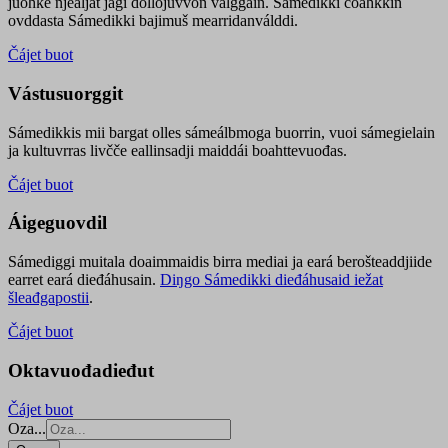
juohke njealját jagi dollojuvvon válggain. Sámedikki čoahkkin
ovddasta Sámedikki bajimuš mearridanválddi.
Čájet buot
Vástusuorggit
Sámedikkis mii bargat olles sámeálbmoga buorrin, vuoi sámegielain
ja kultuvrras livčče eallinsadji maiddái boahttevuođas.
Čájet buot
Áigeguovdil
Sámediggi muitala doaimmaidis birra mediai ja eará berošteaddjiide
earret eará dieđáhusain.
Diŋgo Sámedikki dieđáhusaid iežat
šleađgapostii
.
Čájet buot
Oktavuođadieđut
Čájet buot
Oza...