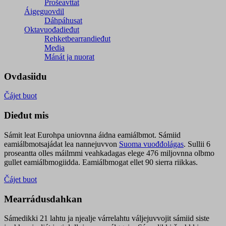
Prošeavttat
Áigeguovdil
Dáhpáhusat
Oktavuođadieđut
Rehketbearrandieđut
Media
Mánát ja nuorat
Ovdasiidu
Čájet buot
Dieđut mis
Sámit leat Eurohpa uniovnna áidna eamiálbmot. Sámiid
eamiálbmotsajádat lea nannejuvvon
Suoma vuođđolágas
. Sullii 6
proseantta olles máilmmi veahkadagas elege 476 miljovnna olbmo
gullet eamiálbmogiidda. Eamiálbmogat ellet 90 sierra riikkas.
Čájet buot
Mearrádusdahkan
Sámedikki 21 lahtu ja njealje várrelahtu váljejuvvojit sámiid siste