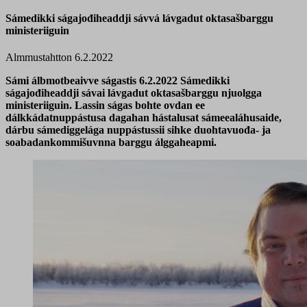
Sámedikki ságajođiheaddji sávvá lávgadut oktasašbarggu
ministeriiguin
Almmustahtton 6.2.2022
Sámi álbmotbeaivve ságastis 6.2.2022 Sámedikki
ságajođiheaddji sávai lávgadut oktasašbarggu njuolgga
ministeriiguin. Lassin ságas bohte ovdan ee
dálkkádatnuppástusa dagahan hástalusat sámeealáhusaide,
dárbu sámediggelága nuppástussii sihke duohtavuođa- ja
soabadankommišuvnna barggu álggaheapmi.