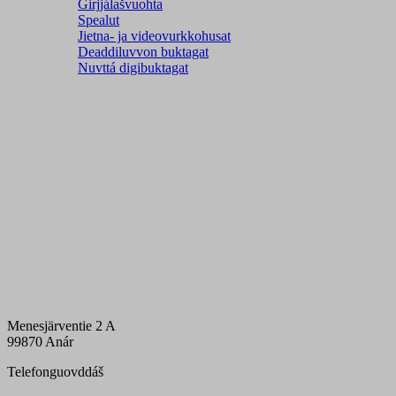
Girjjálašvuohta
Spealut
Jietna- ja videovurkkohusat
Deaddiluvvon buktagat
Nuvttá digibuktagat
Menesjärventie 2 A
99870 Anár
Telefonguovddáš