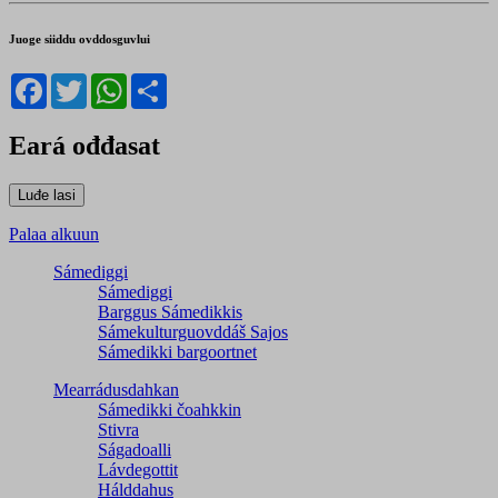
Juoge siiddu ovddosguvlui
Facebook
Twitter
WhatsApp
Share
Eará ođđasat
Palaa alkuun
Sámediggi
Sámediggi
Barggus Sámedikkis
Sámekulturguovddáš Sajos
Sámedikki bargoortnet
Mearrádusdahkan
Sámedikki čoahkkin
Stivra
Ságadoalli
Lávdegottit
Hálddahus