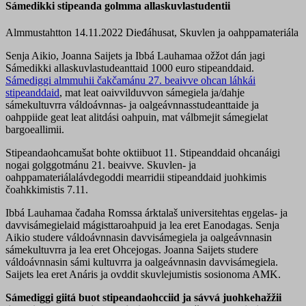
Sámedikki stipeanda golmma allaskuvlastudentii
Almmustahtton 14.11.2022
Dieđáhusat, Skuvlen ja oahppamateriála
Senja Aikio, Joanna Saijets ja Ibbá Lauhamaa ožžot dán jagi
Sámedikki allaskuvlastudeanttaid 1000 euro stipeanddaid.
Sámediggi almmuhii čakčamánu 27. beaivve ohcan láhkái
stipeanddaid
, mat leat oaivvilduvvon sámegiela ja/dahje
sámekultuvrra váldoávnnas- ja oalgeávnnasstudeanttaide ja
oahppiide geat leat alitdási oahpuin, mat válbmejit sámegielat
bargoeallimii.
Stipeandaohcamušat bohte oktiibuot 11. Stipeanddaid ohcanáigi
nogai golggotmánu 21. beaivve. Skuvlen- ja
oahppamateriálalávdegoddi mearridii stipeanddaid juohkimis
čoahkkimistis 7.11.
Ibbá Lauhamaa čađaha Romssa árktalaš universitehtas eŋgelas- ja
davvisámegielaid mágisttaroahpuid ja lea eret Eanodagas. Senja
Aikio studere váldoávnnasin davvisámegiela ja oalgeávnnasin
sámekultuvrra ja lea eret Ohcejogas. Joanna Saijets studere
váldoávnnasin sámi kultuvrra ja oalgeávnnasin davvisámegiela.
Saijets lea eret Anáris ja ovddit skuvlejumistis sosionoma AMK.
Sámediggi giitá buot stipeandaohcciid ja sávvá juohkehažžii