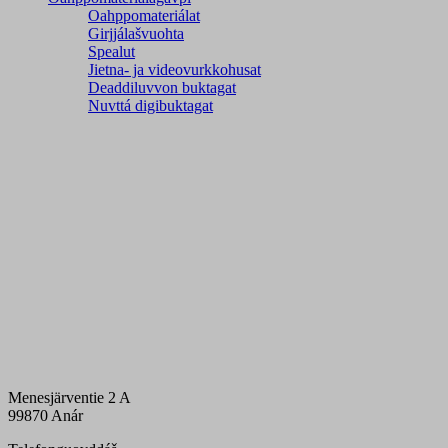
Oahppomateriálat
Girjjálašvuohta
Spealut
Jietna- ja videovurkkohusat
Deaddiluvvon buktagat
Nuvttá digibuktagat
Menesjärventie 2 A
99870 Anár