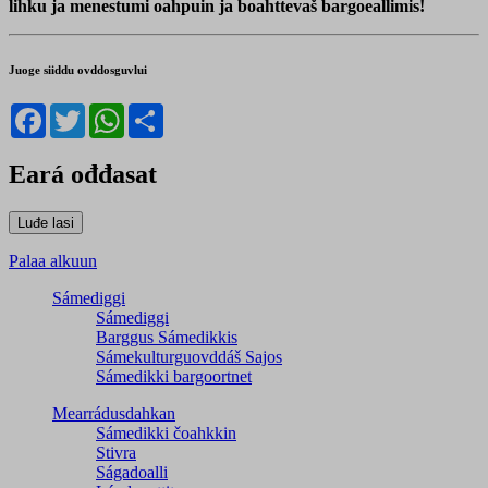
lihku ja menestumi oahpuin ja boahttevaš bargoeallimis!
Juoge siiddu ovddosguvlui
Facebook
Twitter
WhatsApp
Share
Eará ođđasat
Palaa alkuun
Sámediggi
Sámediggi
Barggus Sámedikkis
Sámekulturguovddáš Sajos
Sámedikki bargoortnet
Mearrádusdahkan
Sámedikki čoahkkin
Stivra
Ságadoalli