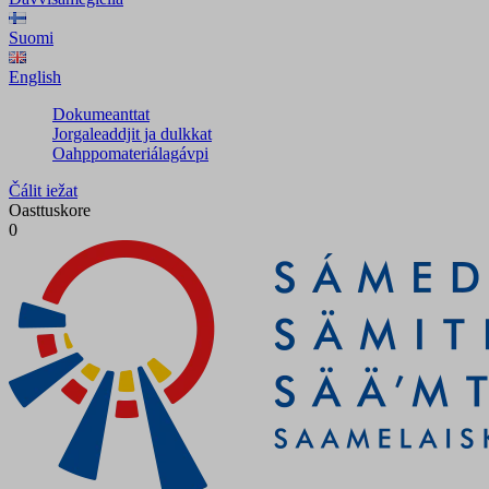
Suomi
English
Dokumeanttat
Jorgaleaddjit ja dulkkat
Oahppomateriálagávpi
Čálit iežat
Oasttuskore
0