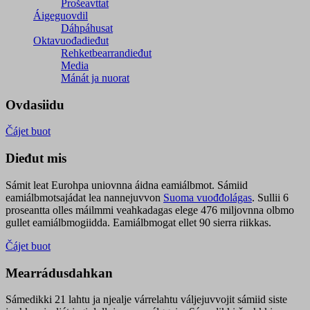
Prošeavttat
Áigeguovdil
Dáhpáhusat
Oktavuođadieđut
Rehketbearrandieđut
Media
Mánát ja nuorat
Ovdasiidu
Čájet buot
Dieđut mis
Sámit leat Eurohpa uniovnna áidna eamiálbmot. Sámiid
eamiálbmotsajádat lea nannejuvvon
Suoma vuođđolágas
. Sullii 6
proseantta olles máilmmi veahkadagas elege 476 miljovnna olbmo
gullet eamiálbmogiidda. Eamiálbmogat ellet 90 sierra riikkas.
Čájet buot
Mearrádusdahkan
Sámedikki 21 lahtu ja njealje várrelahtu váljejuvvojit sámiid siste