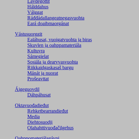
Lávdegottit
Hálddahus
Válggat
Ráđđádallangeatnegas­vuohta
Eará doaibmaorgánat
Vástusuorggit
Ealáhusat, vuoigatvuohta ja biras
Skuvlen ja oahppamateriála
Kultuvra
Sámegielat
Sosiála ja dearvvasvuohta
Riikkaidgaskasaš bargu
Mánát ja nuorat
Prošeavttat
Áigeguovdil
Dáhpáhusat
Oktavuođadieđut
Rehketbearrandieđut
Media
Diehtosuodji
Olahahttivuođačilgehus
Oahppomateriálagávpi