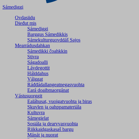
Sámediggi
Ovdasiidu
Dieđut mis
Sámediggi
Barggus Sámedikkis
Sámekulturguovddáš Sajos
Mearrádusdahkan
Sámedikki čoahkkin
Stivra
Ságadoalli
Lávdegottit
Hálddahus
Válggat
Ráđđádallangeatnegas­vuohta
Eará doaibmaorgánat
Vástusuorggit
Ealáhusat, vuoigatvuohta ja biras
Skuvlen ja oahppamateriála
Kultuvra
Sámegielat
Sosiála ja dearvvasvuohta
Riikkaidgaskasaš bargu
Mánát ja nuorat