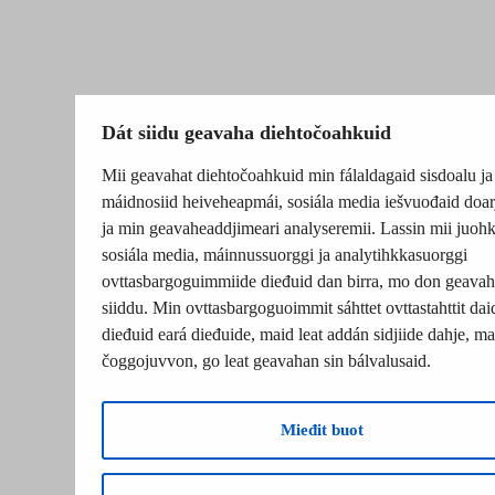
Dát siidu geavaha diehtočoahkuid
Mii geavahat diehtočoahkuid min fálaldagaid sisdoalu ja
máidnosiid heiveheapmái, sosiála media iešvuođaid doar
ja min geavaheaddjimeari analyseremii. Lassin mii juohk
sosiála media, máinnussuorggi ja analytihkkasuorggi
ovttasbargoguimmiide dieđuid dan birra, mo don geavah
siiddu. Min ovttasbargoguoimmit sáhttet ovttastahttit dai
dieđuid eará dieđuide, maid leat addán sidjiide dahje, mat
čoggojuvvon, go leat geavahan sin bálvalusaid.
Mieđit buot