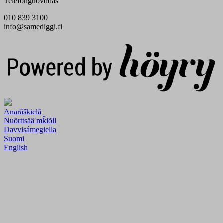
Telefonguovddáš
010 839 3100
info@samediggi.fi
Digi- ja mainostoimisto Höyry Rovaniemi ja Oulu
Anarâškielâ
Nuõrttsääʹmǩiõll
Davvisámegiella
Suomi
English