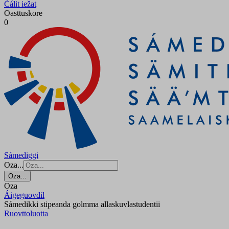
Čálit iežat
Oasttuskore
0
Sámediggi
Oza...
Oza...
Oza
Áigeguovdil
Sámedikki stipeanda golmma allaskuvlastudentii
Ruovttoluotta