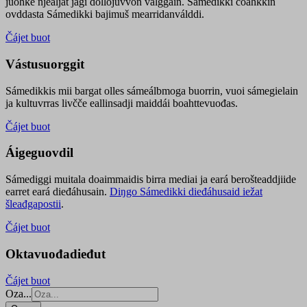
juohke njealját jagi dollojuvvon válggain. Sámedikki čoahkkin
ovddasta Sámedikki bajimuš mearridanválddi.
Čájet buot
Vástusuorggit
Sámedikkis mii bargat olles sámeálbmoga buorrin, vuoi sámegielain
ja kultuvrras livčče eallinsadji maiddái boahttevuođas.
Čájet buot
Áigeguovdil
Sámediggi muitala doaimmaidis birra mediai ja eará berošteaddjiide
earret eará dieđáhusain.
Diŋgo Sámedikki dieđáhusaid iežat
šleađgapostii
.
Čájet buot
Oktavuođadieđut
Čájet buot
Oza...