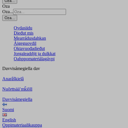
Oza...
Oza
Oza...
Oza...
Ovdasiidu
Dieđut mis
Mearrádusdahkan
Áigeguovdil
Oktavuođadieđut
Jorgaleaddjit ja dulkkat
Oahppomateriálagávpi
Davvisámegiella
dav
Anarâškielâ
Nuõrttsääʹmǩiõll
Davvisámegiella
Suomi
English
Oppimateriaalikauppa