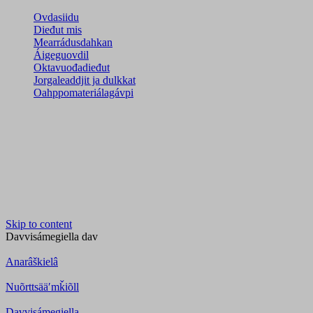
Ovdasiidu
Dieđut mis
Mearrádusdahkan
Áigeguovdil
Oktavuođadieđut
Jorgaleaddjit ja dulkkat
Oahppomateriálagávpi
Skip to content
Davvisámegiella
dav
Anarâškielâ
Nuõrttsääʹmǩiõll
Davvisámegiella