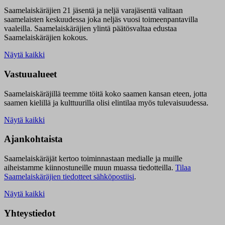
Saamelaiskäräjien 21 jäsentä ja neljä varajäsentä valitaan
saamelaisten keskuudessa joka neljäs vuosi toimeenpantavilla
vaaleilla. Saamelaiskäräjien ylintä päätösvaltaa edustaa
Saamelaiskäräjien kokous.
Näytä kaikki
Vastuualueet
Saamelaiskäräjillä t
eemme töitä koko saamen kansan eteen, jotta
saamen kielillä ja kulttuurilla olisi elintilaa myös tulevaisuudessa.
Näytä kaikki
Ajankohtaista
Saamelaiskäräjät kertoo toiminnastaan medialle ja muille
aiheistamme kiinnostuneille muun muassa tiedotteilla.
Tilaa
Saamelaiskäräjien tiedotteet sähköpostiisi
.
Näytä kaikki
Yhteystiedot