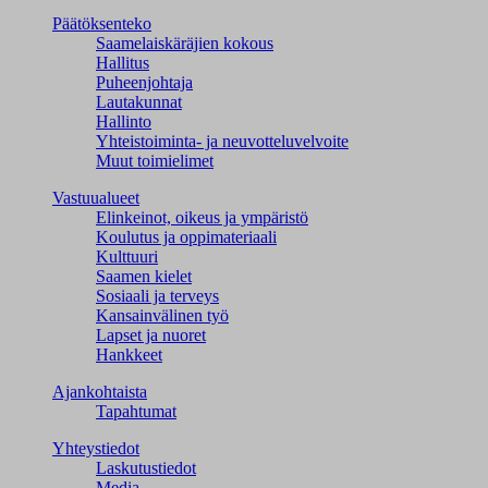
Päätöksenteko
Saamelaiskäräjien kokous
Hallitus
Puheenjohtaja
Lautakunnat
Hallinto
Yhteistoiminta- ja neuvotteluvelvoite
Muut toimielimet
Vastuualueet
Elinkeinot, oikeus ja ympäristö
Koulutus ja oppimateriaali
Kulttuuri
Saamen kielet
Sosiaali ja terveys
Kansainvälinen työ
Lapset ja nuoret
Hankkeet
Ajankohtaista
Tapahtumat
Yhteystiedot
Laskutustiedot
Media