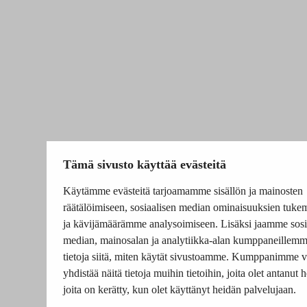
Tämä sivusto käyttää evästeitä
Käytämme evästeitä tarjoamamme sisällön ja mainosten
räätälöimiseen, sosiaalisen median ominaisuuksien tuke
ja kävijämäärämme analysoimiseen. Lisäksi jaamme sosi
median, mainosalan ja analytiikka-alan kumppaneillem
tietoja siitä, miten käytät sivustoamme. Kumppanimme v
yhdistää näitä tietoja muihin tietoihin, joita olet antanut he
joita on kerätty, kun olet käyttänyt heidän palvelujaan.