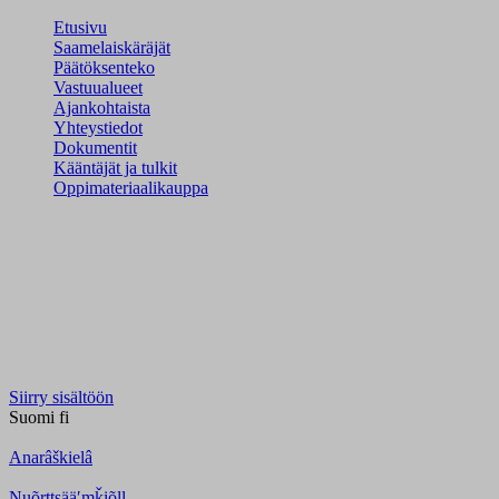
Etusivu
Saamelaiskäräjät
Päätöksenteko
Vastuualueet
Ajankohtaista
Yhteystiedot
Dokumentit
Kääntäjät ja tulkit
Oppimateriaalikauppa
Siirry sisältöön
Suomi
fi
Anarâškielâ
Nuõrttsääʹmǩiõll