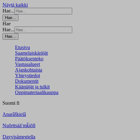
Näytä kaikki
Hae...
Hae...
Hae
Hae...
Hae...
Etusivu
Saamelaiskäräjät
Päätöksenteko
Vastuualueet
Ajankohtaista
Yhteystiedot
Dokumentit
Kääntäjät ja tulkit
Oppimateriaalikauppa
Suomi
fi
Anarâškielâ
Nuõrttsääʹmǩiõll
Davvisámegiella