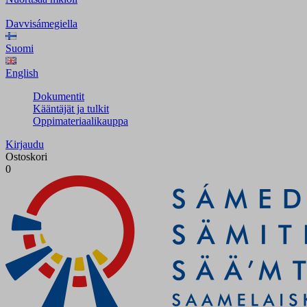
Davvisámegiella
Suomi
English
Dokumentit
Kääntäjät ja tulkit
Oppimateriaalikauppa
Kirjaudu
Ostoskori
0