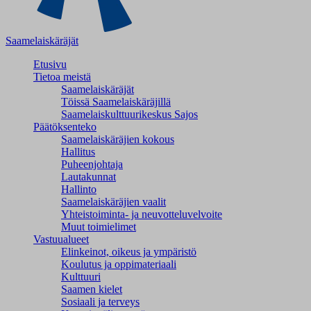
Saamelaiskäräjät
Etusivu
Tietoa meistä
Saamelaiskäräjät
Töissä Saamelaiskäräjillä
Saamelaiskulttuuri­keskus Sajos
Päätöksenteko
Saamelaiskäräjien kokous
Hallitus
Puheenjohtaja
Lautakunnat
Hallinto
Saamelaiskäräjien vaalit
Yhteistoiminta- ja neuvotteluvelvoite
Muut toimielimet
Vastuualueet
Elinkeinot, oikeus ja ympäristö
Koulutus ja oppimateriaali
Kulttuuri
Saamen kielet
Sosiaali ja terveys