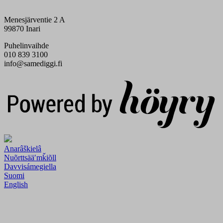
Menesjärventie 2 A
99870 Inari
Puhelinvaihde
010 839 3100
info@samediggi.fi
Digi- ja mainostoimisto Höyry Rovaniemi ja Oulu
Anarâškielâ
Nuõrttsääʹmǩiõll
Davvisámegiella
Suomi
English