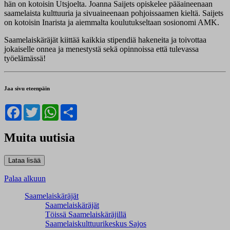
hän on kotoisin Utsjoelta. Joanna Saijets opiskelee pääaineenaan
saamelaista kulttuuria ja sivuaineenaan pohjoissaamen kieltä. Saijets
on kotoisin Inarista ja aiemmalta koulutukseltaan sosionomi AMK.
Saamelaiskäräjät kiittää kaikkia stipendiä hakeneita ja toivottaa
jokaiselle onnea ja menestystä sekä opinnoissa että tulevassa
työelämässä!
Jaa sivu eteenpäin
Facebook
Twitter
WhatsApp
Share
Muita uutisia
Palaa alkuun
Saamelaiskäräjät
Saamelaiskäräjät
Töissä Saamelaiskäräjillä
Saamelaiskulttuuri­keskus Sajos