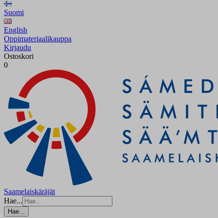
Suomi
English
Oppimateriaalikauppa
Kirjaudu
Ostoskori
0
Saamelaiskäräjät
Hae...
Hae...