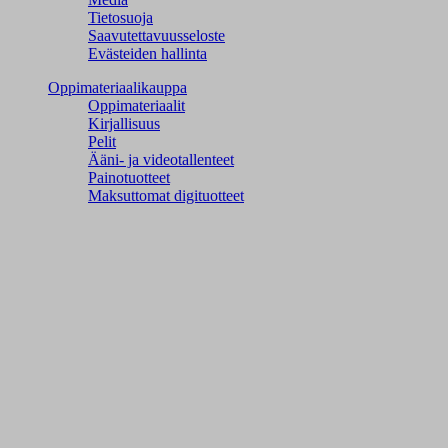
Tietosuoja
Saavutettavuusseloste
Evästeiden hallinta
Oppimateriaalikauppa
Oppimateriaalit
Kirjallisuus
Pelit
Ääni- ja videotallenteet
Painotuotteet
Maksuttomat digituotteet