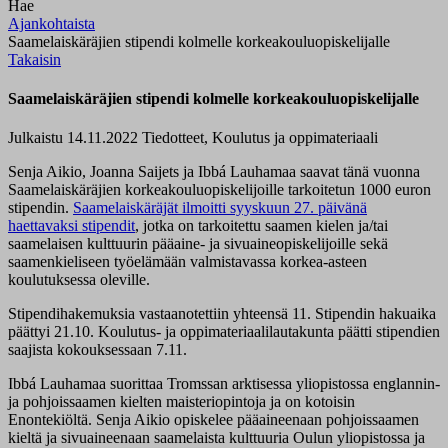
Hae
Ajankohtaista
Saamelaiskäräjien stipendi kolmelle korkeakouluopiskelijalle
Takaisin
Saamelaiskäräjien stipendi kolmelle korkeakouluopiskelijalle
Julkaistu 14.11.2022
Tiedotteet, Koulutus ja oppimateriaali
Senja Aikio, Joanna Saijets ja Ibbá Lauhamaa saavat tänä vuonna
Saamelaiskäräjien korkeakouluopiskelijoille tarkoitetun 1000 euron
stipendin.
Saamelaiskäräjät ilmoitti syyskuun 27. päivänä
haettavaksi stipendit
, jotka on tarkoitettu saamen kielen ja/tai
saamelaisen kulttuurin pääaine- ja sivuaineopiskelijoille sekä
saamenkieliseen työelämään valmistavassa korkea-asteen
koulutuksessa oleville.
Stipendihakemuksia vastaanotettiin yhteensä 11. Stipendin hakuaika
päättyi 21.10. Koulutus- ja oppimateriaalilautakunta päätti stipendien
saajista kokouksessaan 7.11.
Ibbá Lauhamaa suorittaa Tromssan arktisessa yliopistossa englannin-
ja pohjoissaamen kielten maisteriopintoja ja on kotoisin
Enontekiöltä. Senja Aikio opiskelee pääaineenaan pohjoissaamen
kieltä ja sivuaineenaan saamelaista kulttuuria Oulun yliopistossa ja