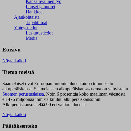
Kansainvälinen työ
Lapset ja nuoret
Hankkeet
Ajankohtaista
Tapahtumat
Yhteystiedot
Laskutustiedot
Media
Etusivu
Näytä kaikki
Tietoa meistä
Saamelaiset ovat Euroopan unionin alueen ainoa tunnustettu
alkuperäiskansa. Saamelaisten alkuperäiskansa-asema on vahvistettu
Suomen perustuslaissa
.
Noin 6 prosenttia koko maailman väestöstä
eli 476 miljoonaa ihmistä kuuluu alkuperäiskansoihin.
Alkuperäiskansoja elää 90 eri valtion alueella.
Näytä kaikki
Päätöksenteko