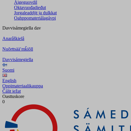
Áigeguovdil
Oktavuođadieđut
Jorgaleaddjit ja dulkkat
Oahppomateriálagávpi
Davvisámegiella
dav
Anarâškielâ
Nuõrttsääʹmǩiõll
Davvisámegiella
Suomi
English
Oppimateriaalikauppa
Čálit iežat
Oasttuskore
0