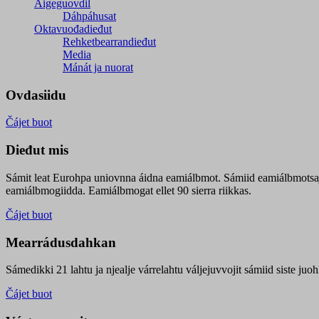
Áigeguovdil
Dáhpáhusat
Oktavuođadieđut
Rehketbearrandieđut
Media
Mánát ja nuorat
Ovdasiidu
Čájet buot
Dieđut mis
Sámit leat Eurohpa uniovnna áidna eamiálbmot. Sámiid eamiálbmotsa
eamiálbmogiidda. Eamiálbmogat ellet 90 sierra riikkas.
Čájet buot
Mearrádusdahkan
Sámedikki 21 lahtu ja njealje várrelahtu váljejuvvojit sámiid siste j
Čájet buot