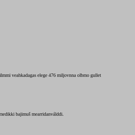
 máilmmi veahkadagas elege 476 miljovnna olbmo gullet
Sámedikki bajimuš mearridanválddi.