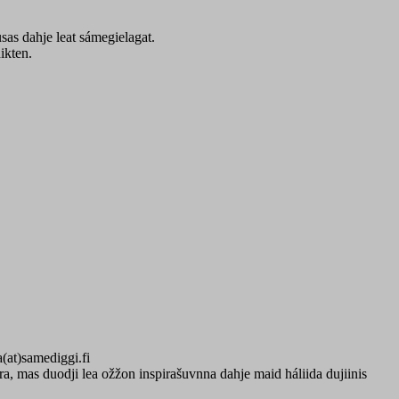
sas dahje leat sámegielagat.
ikten.
(at)samediggi.fi
, mas duodji lea ožžon inspirašuvnna dahje maid háliida dujiinis