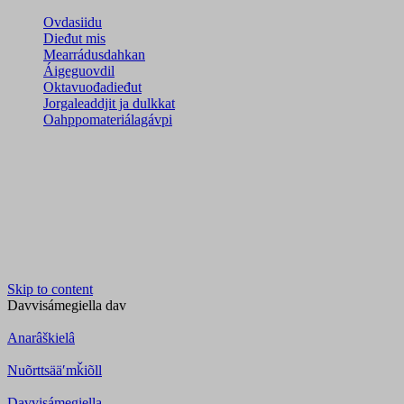
Ovdasiidu
Dieđut mis
Mearrádusdahkan
Áigeguovdil
Oktavuođadieđut
Jorgaleaddjit ja dulkkat
Oahppomateriálagávpi
Skip to content
Davvisámegiella
dav
Anarâškielâ
Nuõrttsääʹmǩiõll
Davvisámegiella