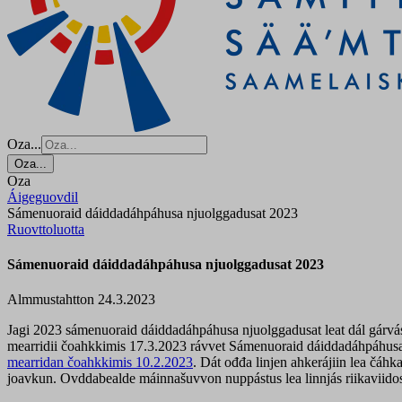
Oza...
Oza...
Oza
Áigeguovdil
Sámenuoraid dáiddadáhpáhusa njuolggadusat 2023
Ruovttoluotta
Sámenuoraid dáiddadáhpáhusa njuolggadusat 2023
Almmustahtton 24.3.2023
Jagi 2023 sámenuoraid dáiddadáhpáhusa njuolggadusat leat dál gárvá
mearridii čoahkkimis 17.3.2023 rávvet Sámenuoraid dáiddadáhpáhusa n
mearridan čoahkkimis 10.2.2023
. Dát ođđa linjen ahkerájiin lea čáh
joavkun. Ovddabealde máinnašuvvon nuppástus lea linnjás riikaviido