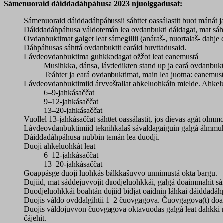
Sámenuoraid dáiddadáhpáhusa 2023 njuolggadusat:
Sámenuoraid dáiddadáhpáhussii sáhttet oassálastit buot mánát ja
Dáiddadáhpáhusa váldotemán lea ovdanbukti dáidagat, mat sáhtt
Ovdanbuktimat galget leat sámegillii (anáraš-, nuortalaš- dahje
Dáhpáhusas sáhttá ovdanbuktit earáid buvttadusaid.
Lávdeovdanbuktima guhkkodagat ožžot leat eanemustá
Musihkka, dánsa, lávdedikten stand up ja eará ovdanbukt
Teáhter ja eará ovdanbuktimat, main lea juotna: eanemus
Lávdeovdanbuktimiid árvvoštallat ahkeluohkáin mielde. Ahkelu
6–9-jahkásaččat
9–12-jahkásaččat
13–20-jahkásaččat
Vuollel 13-jahkásaččat sáhttet oassálastit, jos dievas agát olmmo
Lávdeovdanbuktimiid teknihkalaš sávaldagaiguin galgá álmmuhi
Dáiddadáhpáhusa nubbin temán lea duodji.
Duoji ahkeluohkát leat
6–12-jahkásaččat
13–20-jahkásaččat
Goappásge duoji luohkás bálkkašuvvo unnimustá okta bargu.
Dujiid, mat sáddejuvvojit duodjeluohkkái, galgá doaimmahit s
Duodjeluohkkái boahtán dujiid bidjat oaidnin láhkai dáiddadáhpá
Duojis váldo ovddalgihtii 1–2 čuovgagova. Čuovgagova(t) doai
Duojis váldojuvvon čuovgagova oktavuođas galgá leat dahkki na
čájehit.