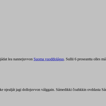
jádat lea nannejuvvon
Suoma vuođđolágas
. Sullii 6 proseantta olles
uohke njealját jagi dollojuvvon válggain. Sámedikki čoahkkin ovddasta 