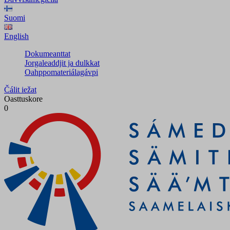
Suomi
English
Dokumeanttat
Jorgaleaddjit ja dulkkat
Oahppomateriálagávpi
Čálit iežat
Oasttuskore
0