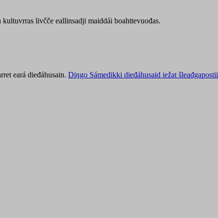
kultuvrras livčče eallinsadji maiddái boahttevuođas.
rret eará dieđáhusain.
Diŋgo Sámedikki dieđáhusaid iežat šleađgapostii