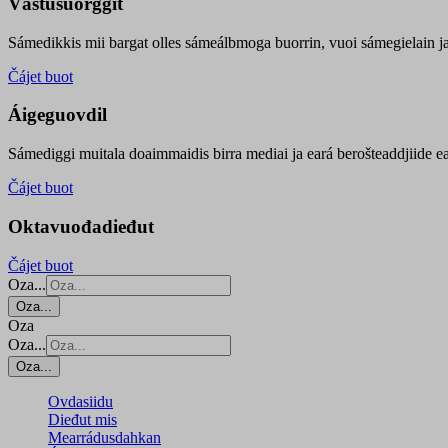
Vástusuorggit
Sámedikkis mii bargat olles sámeálbmoga buorrin, vuoi sámegielain ja 
Čájet buot
Áigeguovdil
Sámediggi muitala doaimmaidis birra mediai ja eará berošteaddjiide ea
Čájet buot
Oktavuođadieđut
Čájet buot
Oza...
Oza...
Oza
Oza...
Oza...
Ovdasiidu
Dieđut mis
Mearrádusdahkan