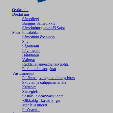
Ovdasiidu
Dieđut mis
Sámediggi
Barggus Sámedikkis
Sámekulturguovddáš Sajos
Mearrádusdahkan
Sámedikki čoahkkin
Stivra
Ságadoalli
Lávdegottit
Hálddahus
Válggat
Ráđđádallangeatnegas­vuohta
Eará doaibmaorgánat
Vástusuorggit
Ealáhusat, vuoigatvuohta ja biras
Skuvlen ja oahppamateriála
Kultuvra
Sámegielat
Sosiála ja dearvvasvuohta
Riikkaidgaskasaš bargu
Mánát ja nuorat
Prošeavttat