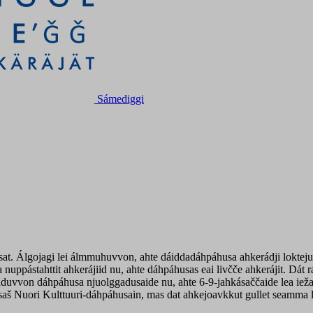
Sámediggi
sat. Álgojagi lei álmmuhuvvon, ahte dáiddadáhpáhusa ahkerádji loktej
uppástahttit ahkerájiid nu, ahte dáhpáhusas eai livčče ahkerájit. Dá
kaduvvon dáhpáhusa njuolggadusaide nu, ahte 6-9-jahkásaččaide lea ieža
saš Nuori Kulttuuri-dáhpáhusain, mas dat ahkejoavkkut gullet seamma 