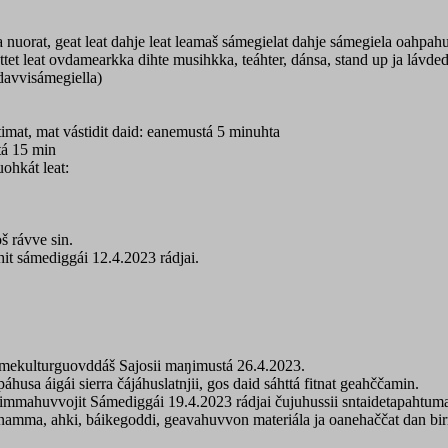
 nuorat, geat leat dahje leat leamaš sámegielat dahje sámegiela oahpahu
et leat ovdamearkka dihte musihkka, teáhter, dánsa, stand up ja lávded
 davvisámegiella)
imat, mat vástidit daid: eanemustá 5 minuhta
tá 15 min
ohkát leat:
š rávve sin.
t sámediggái 12.4.2023 rádjai.
ámekulturguovddáš Sajosii maŋimustá 26.4.2023.
husa áigái sierra čájáhuslatnjii, gos daid sáhttá fitnat geahččamin.
mmahuvvojit Sámediggái 19.4.2023 rádjai čujuhussii sntaidetapahtuma
mma, ahki, báikegoddi, geavahuvvon materiála ja oanehaččat dan birra