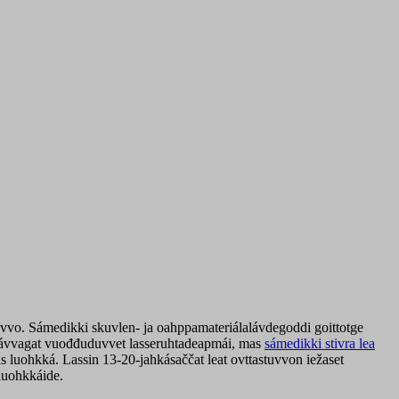
uvvo. Sámedikki skuvlen- ja oahppamateriálalávdegoddi goittotge
t rávvagat vuođđuduvvet lasseruhtadeapmái, mas
sámedikki stivra lea
s luohkká. Lassin 13-20-jahkásaččat leat ovttastuvvon iežaset
luohkkáide.