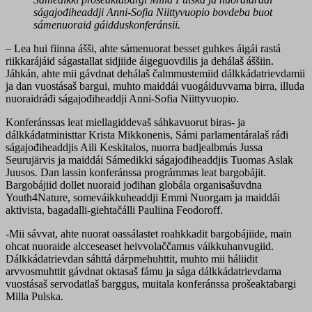
ságajođiheaddji Anni-Sofia Niittyvuopio bovdeba buot
sámenuoraid gáidduskonferánsii.
– Lea hui fiinna ášši, ahte sámenuorat besset guhkes áigái rastá
riikkarájáid ságastallat sidjiide áigeguovdilis ja dehálaš áššiin.
Jáhkán, ahte mii gávdnat dehálaš čalmmustemiid dálkkádatrievdamii
ja dan vuostásaš bargui, muhto maiddái vuogáiduvvama birra, illuda
nuoraidráđi ságajođiheaddji Anni-Sofia Niittyvuopio.
Konferánssas leat miellagiddevaš sáhkavuorut biras- ja
dálkkádatministtar Krista Mikkonenis, Sámi parlamentáralaš ráđi
ságajođiheaddjis Aili Keskitalos, nuorra badjealbmás Jussa
Seurujärvis ja maiddái Sámedikki ságajođiheaddjis Tuomas Aslak
Juusos. Dan lassin konferánssa prográmmas leat bargobájit.
Bargobájiid dollet nuoraid jođihan globála organisašuvdna
Youth4Nature, someváikkuheaddji Emmi Nuorgam ja maiddái
aktivista, bagadalli-giehtačálli Pauliina Feodoroff.
-Mii sávvat, ahte nuorat oassálastet roahkkadit bargobájiide, main
ohcat nuoraide alcceseaset heivvolaččamus váikkuhanvugiid.
Dálkkádatrievdan sáhttá dárpmehuhttit, muhto mii háliidit
arvvosmuhttit gávdnat oktasaš fámu ja sága dálkkádatrievdama
vuostásaš servodatlaš barggus, muitala konferánssa prošeaktabargi
Milla Pulska.