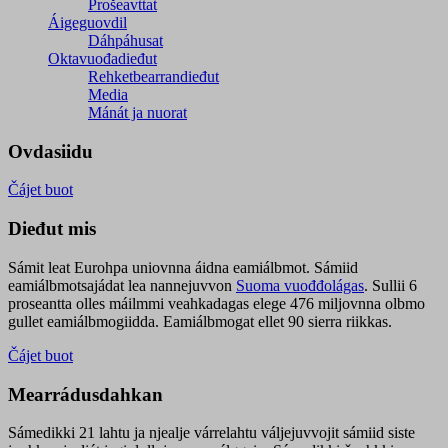
Prošeavttat
Áigeguovdil
Dáhpáhusat
Oktavuođadieđut
Rehketbearrandieđut
Media
Mánát ja nuorat
Ovdasiidu
Čájet buot
Dieđut mis
Sámit leat Eurohpa uniovnna áidna eamiálbmot. Sámiid
eamiálbmotsajádat lea nannejuvvon
Suoma vuođđolágas
. Sullii 6
proseantta olles máilmmi veahkadagas elege 476 miljovnna olbmo
gullet eamiálbmogiidda. Eamiálbmogat ellet 90 sierra riikkas.
Čájet buot
Mearrádusdahkan
Sámedikki 21 lahtu ja njealje várrelahtu váljejuvvojit sámiid siste