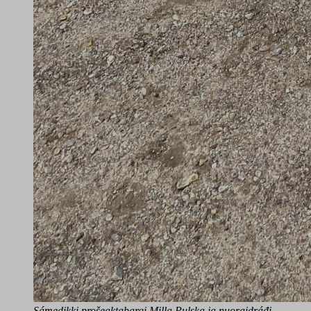
Sámedikki prošeaktabargi Milla Pulska ja nuoraidráđi