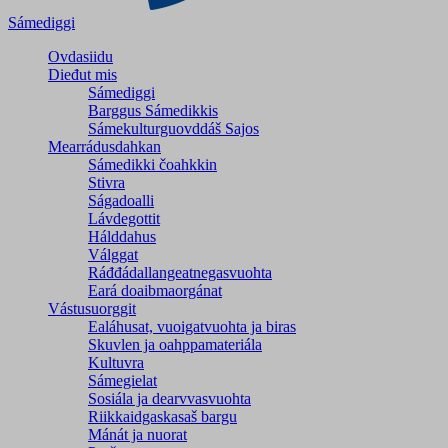
Sámediggi
Ovdasiidu
Dieđut mis
Sámediggi
Barggus Sámedikkis
Sámekulturguovddáš Sajos
Mearrádusdahkan
Sámedikki čoahkkin
Stivra
Ságadoalli
Lávdegottit
Hálddahus
Válggat
Ráđđádallangeatnegas­vuohta
Eará doaibmaorgánat
Vástusuorggit
Ealáhusat, vuoigatvuohta ja biras
Skuvlen ja oahppamateriála
Kultuvra
Sámegielat
Sosiála ja dearvvasvuohta
Riikkaidgaskasaš bargu
Mánát ja nuorat