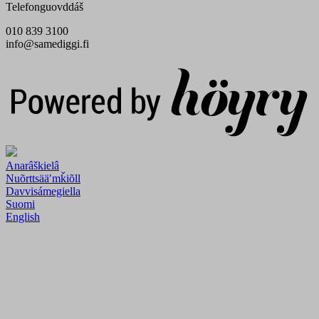
Telefonguovddáš
010 839 3100
info@samediggi.fi
Digi- ja mainostoimisto Höyry Rovaniemi ja Oulu
Anarâškielâ
Nuõrttsääʹmǩiõll
Davvisámegiella
Suomi
English