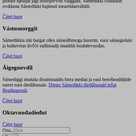
juohke njealját jagi dollojuvvon válggain. Sámedikki čoahkkin
ovddasta Sámedikki bajimuš mearridanválddi.
Čájet buot
Vástusuorggit
Sámedikkis mii bargat olles sámeálbmoga buorrin, vuoi sámegielain
ja kultuvrras livčče eallinsadji maiddái boahttevuođas.
Čájet buot
Áigeguovdil
Sámediggi muitala doaimmaidis birra mediai ja eará berošteaddjiide
earret eará dieđáhusain.
Diŋgo Sámedikki dieđáhusaid iežat
šleađgapostii
.
Čájet buot
Oktavuođadieđut
Čájet buot
Oza...