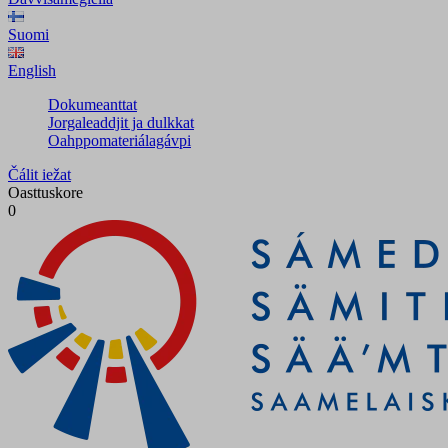
Suomi
English
Dokumeanttat
Jorgaleaddjit ja dulkkat
Oahppomateriálagávpi
Čálit iežat
Oasttuskore
0