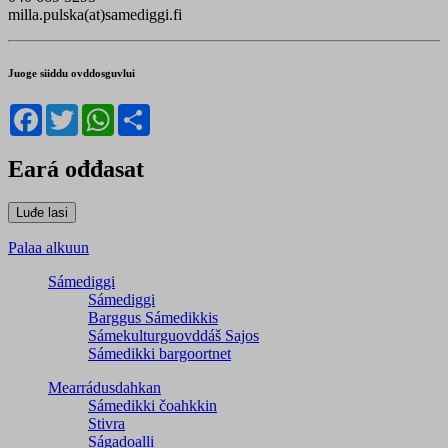
milla.pulska(at)samediggi.fi
Juoge siiddu ovddosguvlui
Facebook
Twitter
WhatsApp
Share
Eará ođđasat
Palaa alkuun
Sámediggi
Sámediggi
Barggus Sámedikkis
Sámekulturguovddáš Sajos
Sámedikki bargoortnet
Mearrádusdahkan
Sámedikki čoahkkin
Stivra
Ságadoalli