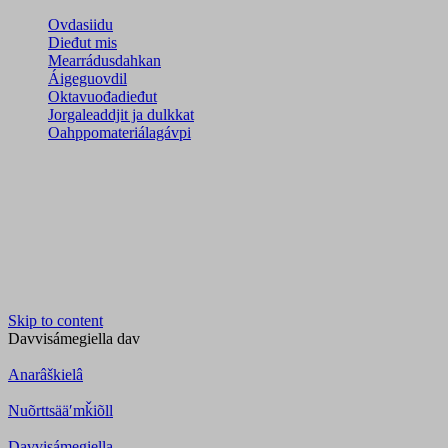
Ovdasiidu
Dieđut mis
Mearrádusdahkan
Áigeguovdil
Oktavuođadieđut
Jorgaleaddjit ja dulkkat
Oahppomateriálagávpi
Skip to content
Davvisámegiella
dav
Anarâškielâ
Nuõrttsääʹmǩiõll
Davvisámegiella