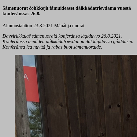
Sámenuorat čohkkejit fámuideaset dálkkádatrievdama vuostá
konferánssas 26.8.
Almmustahtton 23.8.2021
Mánát ja nuorat
Davviriikkalaš sámenuoraid konferánsa lágiduvvo 26.8.2021.
Konferánssa temá lea dálkkádatrievdan ja dat lágiduvvo gáiddusin.
Konferánsa lea nuvttá ja rabas buot sámenuoraide.