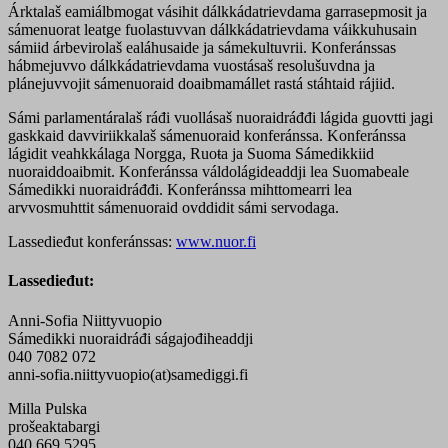
Árktalaš eamiálbmogat vásihit dálkkádatrievdama garrasepmosit ja
sámenuorat leatge fuolastuvvan dálkkádatrievdama váikkuhusain
sámiid árbevirolaš ealáhusaide ja sámekultuvrii. Konferánssas
hábmejuvvo dálkkádatrievdama vuostásaš resolušuvdna ja
plánejuvvojit sámenuoraid doaibmamállet rastá stáhtaid rájiid.
Sámi parlamentáralaš ráđi vuollásaš nuoraidráđđi lágida guovtti jagi
gaskkaid davviriikkalaš sámenuoraid konferánssa. Konferánssa
lágidit veahkkálaga Norgga, Ruoŧa ja Suoma Sámedikkiid
nuoraiddoaibmit. Konferánssa váldolágideaddji lea Suomabeale
Sámedikki nuoraidráđđi. Konferánssa mihttomearri lea
arvvosmuhttit sámenuoraid ovddidit sámi servodaga.
Lassedieđut konferánssas:
www.nuor.fi
Lassedieđut:
Anni-Sofia Niittyvuopio
Sámedikki nuoraidráđi ságajođiheaddji
040 7082 072
anni-sofia.niittyvuopio(at)samediggi.fi
Milla Pulska
prošeaktabargi
040 669 5295