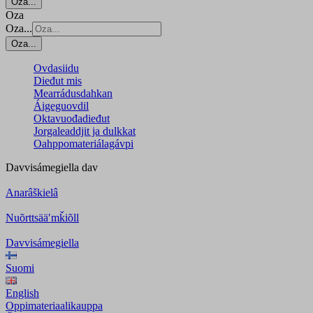
Oza...
Oza
Oza...
Oza...
Ovdasiidu
Dieđut mis
Mearrádusdahkan
Áigeguovdil
Oktavuođadieđut
Jorgaleaddjit ja dulkkat
Oahppomateriálagávpi
Davvisámegiella
dav
Anarâškielâ
Nuõrttsääʹmǩiõll
Davvisámegiella
Suomi
English
Oppimateriaalikauppa