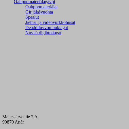
Oahppomateriálagávpi
Oahppomateriálat
Girjjálašvuohta
Spealut
Jietna- ja videovurkkohusat
Deaddiluvvon buktagat
Nuvttá digibuktagat
Menesjärventie 2 A
99870 Anár