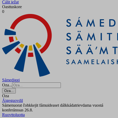
Čálit iežat
Oasttuskore
0
Sámediggi
Oza...
Oza...
Oza
Áigeguovdil
Sámenuorat čohkkejit fámuideaset dálkkádatrievdama vuostá
konferánssas 26.8.
Ruovttoluotta