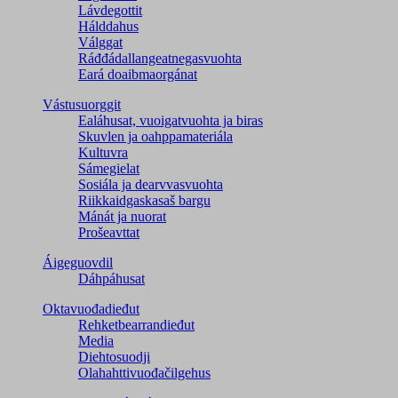
Lávdegottit
Hálddahus
Válggat
Ráđđádallangeatnegas­vuohta
Eará doaibmaorgánat
Vástusuorggit
Ealáhusat, vuoigatvuohta ja biras
Skuvlen ja oahppamateriála
Kultuvra
Sámegielat
Sosiála ja dearvvasvuohta
Riikkaidgaskasaš bargu
Mánát ja nuorat
Prošeavttat
Áigeguovdil
Dáhpáhusat
Oktavuođadieđut
Rehketbearrandieđut
Media
Diehtosuodji
Olahahttivuođačilgehus