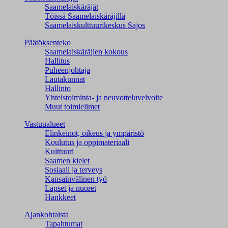
Saamelaiskäräjät
Töissä Saamelaiskäräjillä
Saamelaiskulttuuri­keskus Sajos
Päätöksenteko
Saamelaiskäräjien kokous
Hallitus
Puheenjohtaja
Lautakunnat
Hallinto
Yhteistoiminta- ja neuvotteluvelvoite
Muut toimielimet
Vastuualueet
Elinkeinot, oikeus ja ympäristö
Koulutus ja oppimateriaali
Kulttuuri
Saamen kielet
Sosiaali ja terveys
Kansainvälinen työ
Lapset ja nuoret
Hankkeet
Ajankohtaista
Tapahtumat