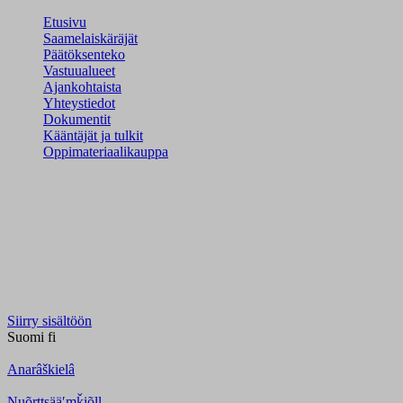
Etusivu
Saamelaiskäräjät
Päätöksenteko
Vastuualueet
Ajankohtaista
Yhteystiedot
Dokumentit
Kääntäjät ja tulkit
Oppimateriaalikauppa
Siirry sisältöön
Suomi
fi
Anarâškielâ
Nuõrttsääʹmǩiõll