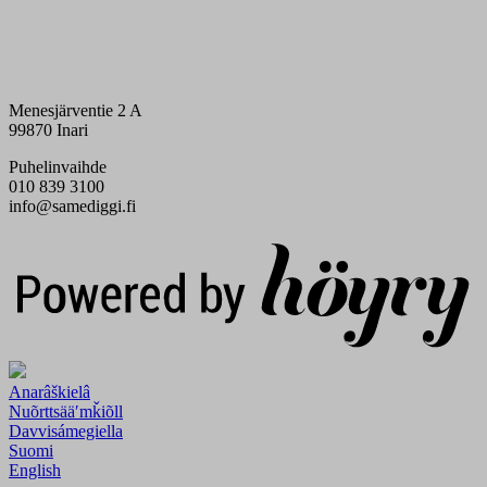
Menesjärventie 2 A
99870 Inari
Puhelinvaihde
010 839 3100
info@samediggi.fi
Digi- ja mainostoimisto Höyry Rovaniemi ja Oulu
Anarâškielâ
Nuõrttsääʹmǩiõll
Davvisámegiella
Suomi
English