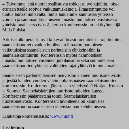
– Toivomme, että nuoret osallistuvat rohkeasti työpajoihin, joissa
etsitään itselle sopivia vaikuttamiskeinoja. Ilmastonmuutos voi
tuntua lamaannuttavalta, mutta haluamme kannustaa yhteisen
voiman ja sanoman löytämiseen ilmastonmuutoksen vastaisessa
yhteiskunnallisessa työssä, kertoo konferenssin projektityöntekijä
Milla Pulska.
Arktiset alkuperäiskansat kokevat ilmastonmuutoksen rajuimmin ja
saamelaisnuoret ovatkin huolissaan ilmastonmuutoksen
vaikutuksista saamelaisten perinteisiin elinkeinoihin ja
saamelaiskulttuuriin. Konferenssin myötä hahmotellaan
ilmastonmuutoksen vastainen julkilausuma sekä suunnitellaan
saamelaisnuorten yhteisiä valtioiden rajat ylittäviä toimintamalleja.
Saamelaisen parlamentaarisen neuvoston alainen nuorisoneuvosto
järjestää kahden vuoden välein pohjoismaisen saamelaisnuorten
konferenssin. Konferenssi järjestetään yhteistyönä Norjan, Ruotsin
ja Suomen Saamelaiskäräjien nuorisotoimijoiden kanssa.
Konferenssin pääjärjestänä toimii Saamelaiskäräjien
nuorisoneuvosto. Konferenssin tavoitteena on kannustaa
saamelaisnuoria saamelaisen yhteiskunnan kehittämiseen.
Lisätietoja konferenssista:
www.nuor.fi
Lisätietoja: