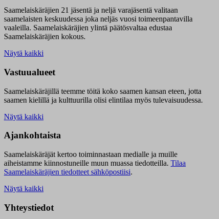
Saamelaiskäräjien 21 jäsentä ja neljä varajäsentä valitaan
saamelaisten keskuudessa joka neljäs vuosi toimeenpantavilla
vaaleilla. Saamelaiskäräjien ylintä päätösvaltaa edustaa
Saamelaiskäräjien kokous.
Näytä kaikki
Vastuualueet
Saamelaiskäräjillä t
eemme töitä koko saamen kansan eteen, jotta
saamen kielillä ja kulttuurilla olisi elintilaa myös tulevaisuudessa.
Näytä kaikki
Ajankohtaista
Saamelaiskäräjät kertoo toiminnastaan medialle ja muille
aiheistamme kiinnostuneille muun muassa tiedotteilla.
Tilaa
Saamelaiskäräjien tiedotteet sähköpostiisi
.
Näytä kaikki
Yhteystiedot