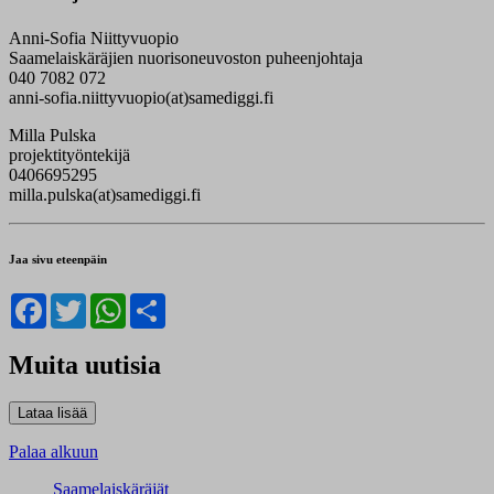
Anni-Sofia Niittyvuopio
Saamelaiskäräjien nuorisoneuvoston puheenjohtaja
040 7082 072
anni-sofia.niittyvuopio(at)samediggi.fi
Milla Pulska
projektityöntekijä
0406695295
milla.pulska(at)samediggi.fi
Jaa sivu eteenpäin
Facebook
Twitter
WhatsApp
Share
Muita uutisia
Palaa alkuun
Saamelaiskäräjät