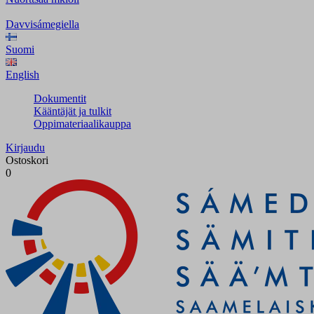
Davvisámegiella
Suomi
English
Dokumentit
Kääntäjät ja tulkit
Oppimateriaalikauppa
Kirjaudu
Ostoskori
0