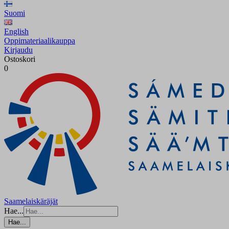
Suomi
English
Oppimateriaalikauppa
Kirjaudu
Ostoskori
0
Saamelaiskäräjät
Hae...
Hae...