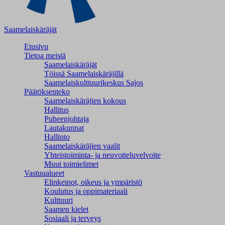
Saamelaiskäräjät
Etusivu
Tietoa meistä
Saamelaiskäräjät
Töissä Saamelaiskäräjillä
Saamelaiskulttuuri­keskus Sajos
Päätöksenteko
Saamelaiskäräjien kokous
Hallitus
Puheenjohtaja
Lautakunnat
Hallinto
Saamelaiskäräjien vaalit
Yhteistoiminta- ja neuvotteluvelvoite
Muut toimielimet
Vastuualueet
Elinkeinot, oikeus ja ympäristö
Koulutus ja oppimateriaali
Kulttuuri
Saamen kielet
Sosiaali ja terveys