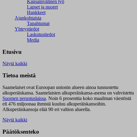
Kansainvälinen työ
Lapset ja nuoret
Hankkeet
Ajankohtaista
Tapahtumat
Yhteystiedot
Laskutustiedot
Media
Etusivu
Näytä kaikki
Tietoa meistä
Saamelaiset ovat Euroopan unionin alueen ainoa tunnustettu
alkuperäiskansa. Saamelaisten alkuperäiskansa-asema on vahvistettu
Suomen perustuslaissa
.
Noin 6 prosenttia koko maailman väestöstä
eli 476 miljoonaa ihmistä kuuluu alkuperäiskansoihin.
Alkuperäiskansoja elää 90 eri valtion alueella.
Näytä kaikki
Päätöksenteko