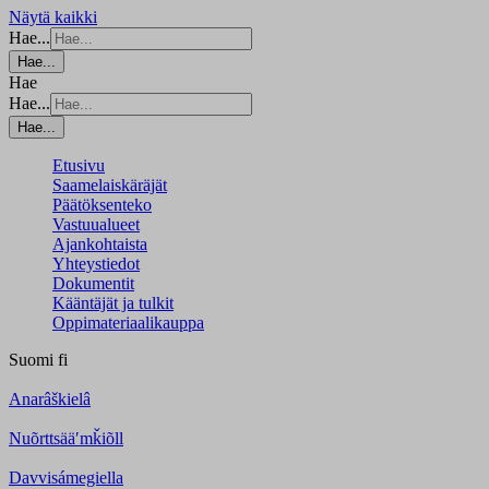
Näytä kaikki
Hae...
Hae...
Hae
Hae...
Hae...
Etusivu
Saamelaiskäräjät
Päätöksenteko
Vastuualueet
Ajankohtaista
Yhteystiedot
Dokumentit
Kääntäjät ja tulkit
Oppimateriaalikauppa
Suomi
fi
Anarâškielâ
Nuõrttsääʹmǩiõll
Davvisámegiella