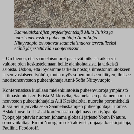
Saamelaiskäräjien projektityöntekijä Milla Pulska ja
nuorisoneuvoston puheenjohtaja Anni-Sofia
Niittyvuopio toivottavat saamelaisnuoret tervetulleeksi
etänä järjestettävään konferenssiin.
– On hienoa, että saamelaisnuoret pääsevät pitkästä aikaa yli
valtiorajojen keskustelemaan heille ajankohtaisista ja tärkeistä
asioista. Uskon, että löydämme tärkeitä nostoja ilmastonmuutokseen
ja sen vastaiseen työhön, mutta myös sopeutumiseen liittyen, iloitsee
nuorisoneuvoston puheenjohtaja Anni-Sofia Niittyvuopio.
Konferenssissa kuullaan mielenkiintoisia puheenvuoroja ympäristö-
ja ilmastoministeri Krista Mikkoselta, Saamelaisen parlamentaarisen
neuvoston puheenjohtajalta Aili Keskitalolta, nuorelta poromieheltä
Jussa Seurujärveltä sekä Saamelaiskäräjien puheenjohtaja Tuomas
Aslak Juusolta. Lisäksi konferenssin ohjelmassa on työpajoja.
Työpajoja pitävät nuorten johtama globaali järjestö Youth4Nature,
somevaikuttaja Emmi Nuorgam sekä aktivisti, ohjaaja-käsikirjoittaja,
Pauliina Feodoroff.