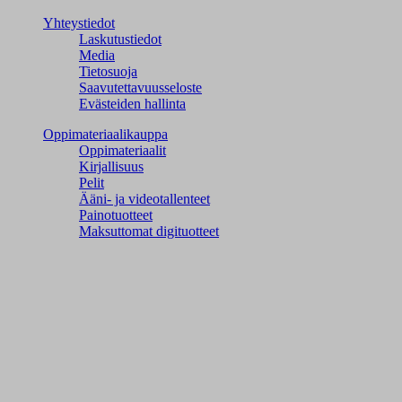
Yhteystiedot
Laskutustiedot
Media
Tietosuoja
Saavutettavuusseloste
Evästeiden hallinta
Oppimateriaalikauppa
Oppimateriaalit
Kirjallisuus
Pelit
Ääni- ja videotallenteet
Painotuotteet
Maksuttomat digituotteet