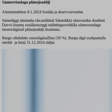
Sámeovttadaga plánejeaddji
Almmustahtton 8.1.2024
Sosiála ja dearvvasvuohta
Sámediggi almmuha ohcanláhkái Sámedikki oktavuođas doaibmi
Davvi-Suoma sosiálasuorggi máhttinguovddáža sámeossodaga
mearreáigásaš plánejeaddji doaimma.
Bargu ollašuhtto oasseáigásažžan (50 %). Bargu álgá soahpamuša
mielde ja bistá 31.12.2024 rádjai.