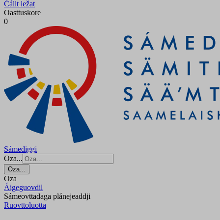
Čálit iežat
Oasttuskore
0
Sámediggi
Oza...
Oza...
Oza
Áigeguovdil
Sámeovttadaga plánejeaddji
Ruovttoluotta