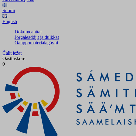
Suomi
English
Dokumeanttat
Jorgaleaddjit ja dulkkat
Oahppomateriálagávpi
Čálit iežat
Oasttuskore
0