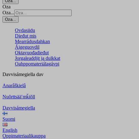
Oza...
Oza
Oza...
Oza...
Ovdasiidu
Dieđut mis
Mearrádusdahkan
Áigeguovdil
Oktavuođadieđut
Jorgaleaddjit ja dulkkat
Oahppomateriálagávpi
Davvisámegiella
dav
Anarâškielâ
Nuõrttsääʹmǩiõll
Davvisámegiella
Suomi
English
Oppimateriaalikauppa