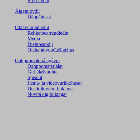
Prošeavttat
Áigeguovdil
Dáhpáhusat
Oktavuođadieđut
Rehketbearrandieđut
Media
Diehtosuodji
Olahahttivuođačilgehus
Oahppomateriálagávpi
Oahppomateriálat
Girjjálašvuohta
Spealut
Jietna- ja videovurkkohusat
Deaddiluvvon buktagat
Nuvttá digibuktagat