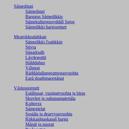
Sámediggi
Sámediggi
Barggus Sámedikkis
Sámekulturguovddáš Sajos
Sámedikki bargoortnet
Mearrádusdahkan
Sámedikki čoahkkin
Stivra
Ságadoalli
Lávdegottit
Hálddahus
Válggat
Ráđđádallangeatnegas­vuohta
Eará doaibmaorgánat
Vástusuorggit
Ealáhusat, vuoigatvuohta ja biras
Skuvlen ja oahppamateriála
Kultuvra
Sámegielat
Sosiála ja dearvvasvuohta
Riikkaidgaskasaš bargu
Mánát ja nuorat