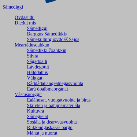
Sámediggi
Ovdasiidu
Dieđut mis
Sámediggi
Barggus Sámedikkis
Sámekulturguovddáš Sajos
Mearrádusdahkan
Sámedikki čoahkkin
Stivra
Ságadoalli
Lávdegottit
Hálddahus
Válggat
Ráđđádallangeatnegas­vuohta
Eará doaibmaorgánat
Vástusuorggit
Ealáhusat, vuoigatvuohta ja biras
Skuvlen ja oahppamateriála
Kultuvra
Sámegielat
Sosiála ja dearvvasvuohta
Riikkaidgaskasaš bargu
Mánát ja nuorat