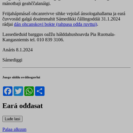
mánotbaji geahččalanáigi.
Friijahápmásaš ohcanreivve sihke vejolaš ánsologahallama ja eará
čuvvosiid galgá doaimmahit Sámedikki čállingoddái 31.1.2024
rádjai
dán ohcanskovi bokte (rahpasa ođđa ruvttui)
.
Lassedieđuid barggus oažžu hálddahushoavda Pia Ruotsala-
Kangasniemis tel. 010 839 3106.
Anáris 8.1.2024
Sámediggi
Juoge siiddu ovddosguvlui
Facebook
Twitter
WhatsApp
Share
Eará ođđasat
Palaa alkuun