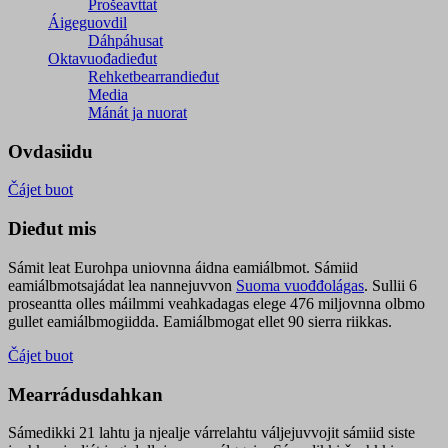
Prošeavttat
Áigeguovdil
Dáhpáhusat
Oktavuođadieđut
Rehketbearrandieđut
Media
Mánát ja nuorat
Ovdasiidu
Čájet buot
Dieđut mis
Sámit leat Eurohpa uniovnna áidna eamiálbmot. Sámiid
eamiálbmotsajádat lea nannejuvvon
Suoma vuođđolágas
. Sullii 6
proseantta olles máilmmi veahkadagas elege 476 miljovnna olbmo
gullet eamiálbmogiidda. Eamiálbmogat ellet 90 sierra riikkas.
Čájet buot
Mearrádusdahkan
Sámedikki 21 lahtu ja njealje várrelahtu váljejuvvojit sámiid siste