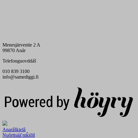
Menesjärventie 2 A
99870 Anár
Telefonguovddáš
010 839 3100
info@samediggi.fi
Digi- ja mainostoimisto Höyry Rovaniemi ja Oulu
Anarâškielâ
Nuõrttsääʹmǩiõll