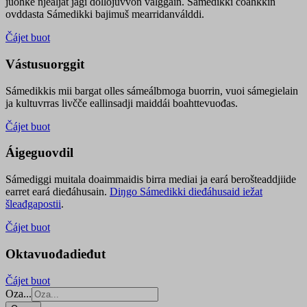
juohke njealját jagi dollojuvvon válggain. Sámedikki čoahkkin
ovddasta Sámedikki bajimuš mearridanválddi.
Čájet buot
Vástusuorggit
Sámedikkis mii bargat olles sámeálbmoga buorrin, vuoi sámegielain
ja kultuvrras livčče eallinsadji maiddái boahttevuođas.
Čájet buot
Áigeguovdil
Sámediggi muitala doaimmaidis birra mediai ja eará berošteaddjiide
earret eará dieđáhusain.
Diŋgo Sámedikki dieđáhusaid iežat
šleađgapostii
.
Čájet buot
Oktavuođadieđut
Čájet buot
Oza...