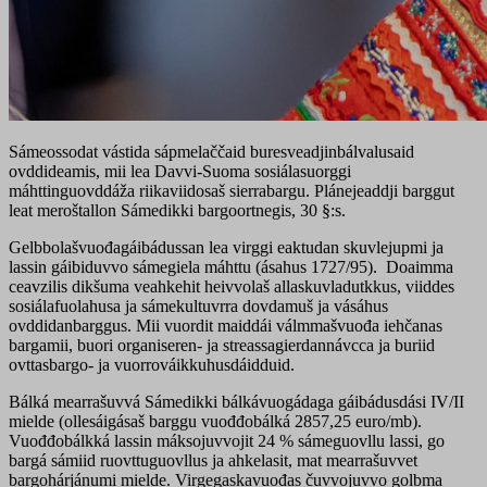
Sámeossodat vástida sápmelaččaid buresveadjinbálvalusaid
ovddideamis, mii lea Davvi-Suoma sosiálasuorggi
máhttinguovddáža riikaviidosaš sierrabargu. Plánejeaddji barggut
leat meroštallon Sámedikki bargoortnegis, 30 §:s.
Gelbbolašvuođagáibádussan lea virggi eaktudan skuvlejupmi ja
lassin gáibiduvvo sámegiela máhttu (ásahus 1727/95). Doaimma
ceavzilis dikšuma veahkehit heivvolaš allaskuvladutkkus, viiddes
sosiálafuolahusa ja sámekultuvrra dovdamuš ja vásáhus
ovddidanbarggus. Mii vuordit maiddái válmmašvuođa iehčanas
bargamii, buori organiseren- ja streassagierdannávcca ja buriid
ovttasbargo- ja vuorrováikkuhusdáidduid.
Bálká mearrašuvvá Sámedikki bálkávuogádaga gáibádusdási IV/II
mielde (ollesáigásaš barggu vuođđobálká 2857,25 euro/mb).
Vuođđobálkká lassin máksojuvvojit 24 % sámeguovllu lassi, go
bargá sámiid ruovttuguovllus ja ahkelasit, mat mearrašuvvet
bargohárjánumi mielde. Virgegaskavuođas čuvvojuvvo golbma