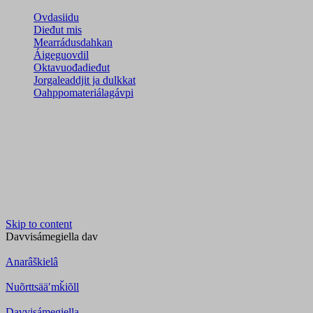
Ovdasiidu
Dieđut mis
Mearrádusdahkan
Áigeguovdil
Oktavuođadieđut
Jorgaleaddjit ja dulkkat
Oahppomateriálagávpi
Skip to content
Davvisámegiella
dav
Anarâškielâ
Nuõrttsääʹmǩiõll
Davvisámegiella