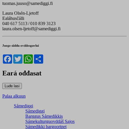
tuomas.juuso@samediggi.fi
Laura Olsén-Ljetoff
Ealáhusčálli
040 617 5113
/
010 839 3123
laura.olsen-ljetoff@samediggi.fi
Juoge siiddu ovddosguvlui
Facebook
Twitter
WhatsApp
Share
Eará ođđasat
Palaa alkuun
Sámediggi
Sámediggi
Barggus Sámedikkis
Sámekulturguovddáš Sajos
Sámedikki bargoortnet