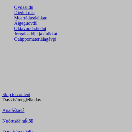
Ovdasiidu
Dieđut mis
Mearrádusdahkan
Áigeguovdil
Oktavuođadieđut
Jorgaleaddjit ja dulkkat
Oahppomateriálagávpi
Skip to content
Davvisámegiella
dav
Anarâškielâ
Nuõrttsääʹmǩiõll
Davvisámegiella