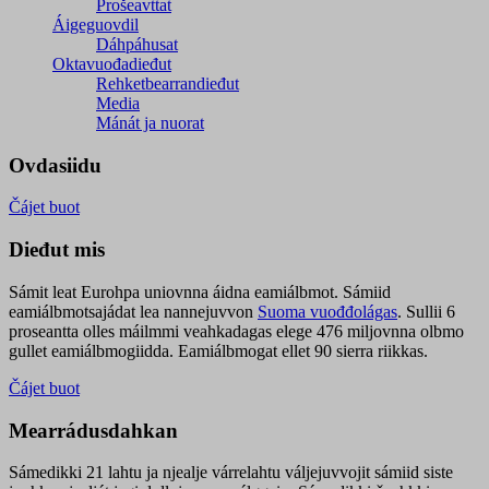
Prošeavttat
Áigeguovdil
Dáhpáhusat
Oktavuođadieđut
Rehketbearrandieđut
Media
Mánát ja nuorat
Ovdasiidu
Čájet buot
Dieđut mis
Sámit leat Eurohpa uniovnna áidna eamiálbmot. Sámiid
eamiálbmotsajádat lea nannejuvvon
Suoma vuođđolágas
. Sullii 6
proseantta olles máilmmi veahkadagas elege 476 miljovnna olbmo
gullet eamiálbmogiidda. Eamiálbmogat ellet 90 sierra riikkas.
Čájet buot
Mearrádusdahkan
Sámedikki 21 lahtu ja njealje várrelahtu váljejuvvojit sámiid siste