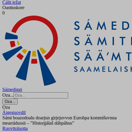
Čálit iežat
Oasttuskore
0
Sámediggi
Oza...
Oza...
Oza
Áigeguovdil
Sámi boazodoalu doarjun girjejuvvon Eurohpa kommišuvnna
mearrádussii – ”Historjjálaš dáhpáhus”
Ruovttoluotta