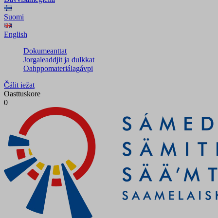
Suomi
English
Dokumeanttat
Jorgaleaddjit ja dulkkat
Oahppomateriálagávpi
Čálit iežat
Oasttuskore
0