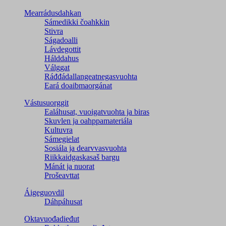
Mearrádusdahkan
Sámedikki čoahkkin
Stivra
Ságadoalli
Lávdegottit
Hálddahus
Válggat
Ráđđádallangeatnegas­vuohta
Eará doaibmaorgánat
Vástusuorggit
Ealáhusat, vuoigatvuohta ja biras
Skuvlen ja oahppamateriála
Kultuvra
Sámegielat
Sosiála ja dearvvasvuohta
Riikkaidgaskasaš bargu
Mánát ja nuorat
Prošeavttat
Áigeguovdil
Dáhpáhusat
Oktavuođadieđut