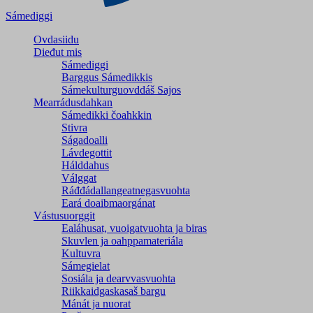
Sámediggi
Ovdasiidu
Dieđut mis
Sámediggi
Barggus Sámedikkis
Sámekulturguovddáš Sajos
Mearrádusdahkan
Sámedikki čoahkkin
Stivra
Ságadoalli
Lávdegottit
Hálddahus
Válggat
Ráđđádallangeatnegas­vuohta
Eará doaibmaorgánat
Vástusuorggit
Ealáhusat, vuoigatvuohta ja biras
Skuvlen ja oahppamateriála
Kultuvra
Sámegielat
Sosiála ja dearvvasvuohta
Riikkaidgaskasaš bargu
Mánát ja nuorat