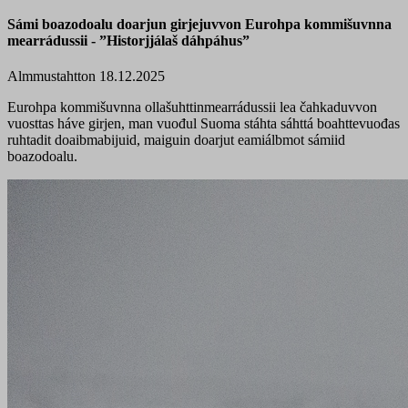
Sámi boazodoalu doarjun girjejuvvon Eurohpa kommišuvnna
mearrádussii - ”Historjjálaš dáhpáhus”
Almmustahtton 18.12.2025
Eurohpa kommišuvnna ollašuhttinmearrádussii lea čahkaduvvon
vuosttas háve girjen, man vuođul Suoma stáhta sáhttá boahttevuođas
ruhtadit
doaibmabijuid, maiguin doarjut eamiálbmot sámiid
boazodoalu.