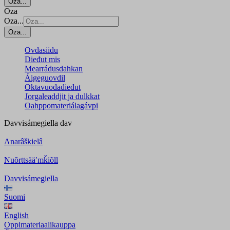
Oza...
Oza
Oza...
Oza...
Ovdasiidu
Dieđut mis
Mearrádusdahkan
Áigeguovdil
Oktavuođadieđut
Jorgaleaddjit ja dulkkat
Oahppomateriálagávpi
Davvisámegiella
dav
Anarâškielâ
Nuõrttsääʹmǩiõll
Davvisámegiella
Suomi
English
Oppimateriaalikauppa