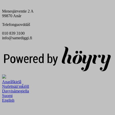
Menesjärventie 2 A
99870 Anár
Telefonguovddáš
010 839 3100
info@samediggi.fi
Digi- ja mainostoimisto Höyry Rovaniemi ja Oulu
Anarâškielâ
Nuõrttsääʹmǩiõll
Davvisámegiella
Suomi
English