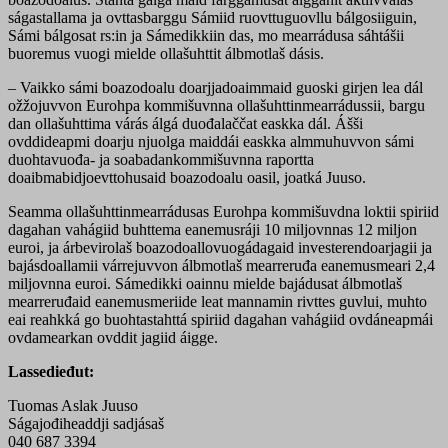
ságastallama ja ovttasbarggu Sámiid ruovttuguovllu bálgosiiguin,
Sámi bálgosat rs:in ja Sámedikkiin das, mo mearrádusa sáhtášii
buoremus vuogi mielde ollašuhttit álbmotlaš dásis.
– Vaikko sámi boazodoalu doarjjadoaimmaid guoski girjen lea dál
ožžojuvvon Eurohpa kommišuvnna ollašuhttinmearrádussii, bargu
dan ollašuhttima várás álgá duođalaččat easkka dál. Ášši
ovddideapmi doarju njuolga maiddái easkka almmuhuvvon sámi
duohtavuođa- ja soabadankommišuvnna raportta
doaibmabidjoevttohusaid boazodoalu oasil, joatká Juuso.
Seamma ollašuhttinmearrádusas Eurohpa kommišuvdna loktii spiriid
dagahan vahágiid buhttema eanemusráji 10 miljovnnas 12 miljon
euroi, ja árbevirolaš boazodoallovuogádagaid investerendoarjagii ja
bajásdoallamii várrejuvvon álbmotlaš mearreruđa eanemusmeari 2,4
miljovnna euroi. Sámedikki oainnu mielde bajádusat álbmotlaš
mearreruđaid eanemusmeriide leat mannamin rivttes guvlui, muhto
eai reahkká go buohtastahttá spiriid dagahan vahágiid ovdáneapmái
ovdamearkan ovddit jagiid áigge.
Lassedieđut:
Tuomas Aslak Juuso
Ságajođiheaddji sadjásaš
040 687 3394