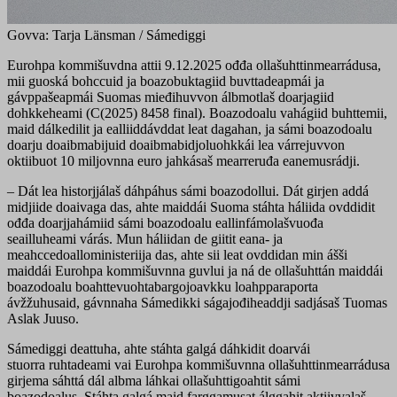
Govva: Tarja Länsman / Sámediggi
Eurohpa kommišuvdna attii 9.12.2025 ođđa ollašuhttinmearrádusa,
mii guoská bohccuid ja boazobuktagiid buvttadeapmái ja
gávppašeapmái Suomas mieđihuvvon álbmotlaš doarjagiid
dohkkeheami (C(2025) 8458 final). Boazodoalu vahágiid buhttemii,
maid dálkedilit ja ealliiddávddat leat dagahan, ja sámi boazodoalu
doarju doaibmabijuid doaibmabidjoluohkkái lea várrejuvvon
oktiibuot 10 miljovnna euro jahkásaš mearreruđa eanemusrádji.
– Dát lea historjjálaš dáhpáhus sámi boazodollui. Dát girjen addá
midjiide doaivaga das, ahte maiddái Suoma stáhta háliida ovddidit
ođđa doarjjahámiid sámi boazodoalu eallinfámolašvuođa
seailluheami várás. Mun háliidan de giitit eana- ja
meahccedoalloministeriija das, ahte sii leat ovddidan min ášši
maiddái Eurohpa kommišuvnna guvlui ja ná de ollašuhttán maiddái
boazodoalu boahttevuohtabargojoavkku loahpparaporta
ávžžuhusaid, gávnnaha Sámedikki ságajođiheaddji sadjásaš Tuomas
Aslak Juuso.
Sámediggi deattuha, ahte stáhta galgá dáhkidit doarvái
stuorra ruhtadeami vai Eurohpa kommišuvnna ollašuhttinmearrádusa
girjema sáhttá dál albma láhkai ollašuhttigoahtit sámi
boazodoalus. Stáhta galgá maid farggamusat álggahit aktiivvalaš