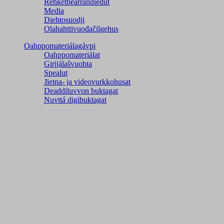
Rehketbearrandieđut
Media
Diehtosuodji
Olahahttivuođačilgehus
Oahppomateriálagávpi
Oahppomateriálat
Girjjálašvuohta
Spealut
Jietna- ja videovurkkohusat
Deaddiluvvon buktagat
Nuvttá digibuktagat