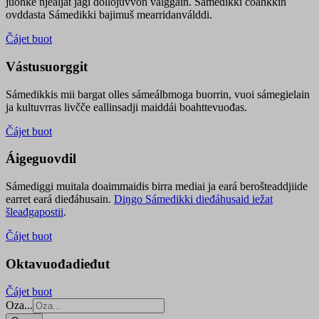
juohke njealját jagi dollojuvvon válggain. Sámedikki čoahkkin
ovddasta Sámedikki bajimuš mearridanválddi.
Čájet buot
Vástusuorggit
Sámedikkis mii bargat olles sámeálbmoga buorrin, vuoi sámegielain
ja kultuvrras livčče eallinsadji maiddái boahttevuođas.
Čájet buot
Áigeguovdil
Sámediggi muitala doaimmaidis birra mediai ja eará berošteaddjiide
earret eará dieđáhusain.
Diŋgo Sámedikki dieđáhusaid iežat
šleađgapostii
.
Čájet buot
Oktavuođadieđut
Čájet buot
Oza...