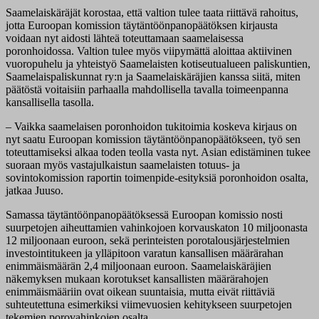
Saamelaiskäräjät korostaa, että valtion tulee taata riittävä rahoitus,
jotta Euroopan komission täytäntöönpanopäätöksen kirjausta
voidaan nyt aidosti lähteä toteuttamaan saamelaisessa
poronhoidossa. Valtion tulee myös viipymättä aloittaa aktiivinen
vuoropuhelu ja yhteistyö Saamelaisten kotiseutualueen paliskuntien,
Saamelaispaliskunnat ry:n ja Saamelaiskäräjien kanssa siitä, miten
päätöstä voitaisiin parhaalla mahdollisella tavalla toimeenpanna
kansallisella tasolla.
– Vaikka saamelaisen poronhoidon tukitoimia koskeva kirjaus on
nyt saatu Euroopan komission täytäntöönpanopäätökseen, työ sen
toteuttamiseksi alkaa toden teolla vasta nyt. Asian edistäminen tukee
suoraan myös vastajulkaistun saamelaisten totuus- ja
sovintokomission raportin toimenpide-esityksiä poronhoidon osalta,
jatkaa Juuso.
Samassa täytäntöönpanopäätöksessä Euroopan komissio nosti
suurpetojen aiheuttamien vahinkojoen korvauskaton 10 miljoonasta
12 miljoonaan euroon, sekä perinteisten porotalousjärjestelmien
investointitukeen ja ylläpitoon varatun kansallisen määrärahan
enimmäismäärän 2,4 miljoonaan euroon. Saamelaiskäräjien
näkemyksen mukaan korotukset kansallisten määrärahojen
enimmäismääriin ovat oikean suuntaisia, mutta eivät riittäviä
suhteutettuna esimerkiksi viimevuosien kehitykseen suurpetojen
tekemien porovahinkojen osalta.