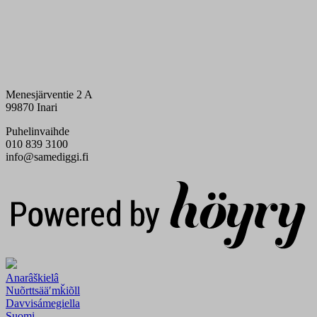
Menesjärventie 2 A
99870 Inari
Puhelinvaihde
010 839 3100
info@samediggi.fi
Digi- ja mainostoimisto Höyry Rovaniemi ja Oulu
Anarâškielâ
Nuõrttsääʹmǩiõll
Davvisámegiella
Suomi