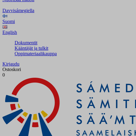
Davvisámegiella
Suomi
English
Dokumentit
Kääntäjät ja tulkit
Oppimateriaalikauppa
Kirjaudu
Ostoskori
0