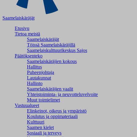
Saamelaiskäräjät
Etusivu
Tietoa meistä
Saamelaiskäräjät
Töissä Saamelaiskäräjillä
Saamelaiskulttuuri­keskus Sajos
Päätöksenteko
Saamelaiskäräjien kokous
Hallitus
Puheenjohtaja
Lautakunnat
Hallinto
Saamelaiskäräjien vaalit
Yhteistoiminta- ja neuvotteluvelvoite
Muut toimielimet
Vastuualueet
Elinkeinot, oikeus ja ympäristö
Koulutus ja oppimateriaali
Kulttuuri
Saamen kielet
Sosiaali ja terveys