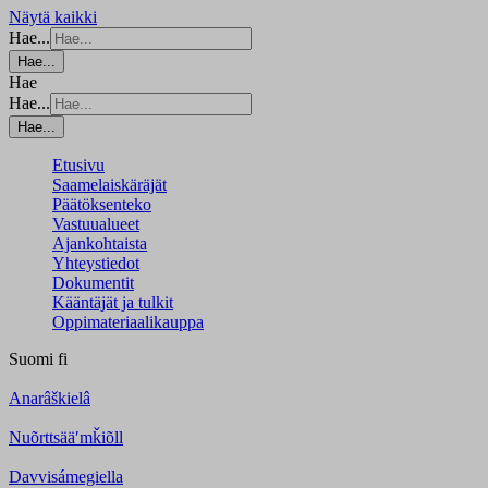
Näytä kaikki
Hae...
Hae...
Hae
Hae...
Hae...
Etusivu
Saamelaiskäräjät
Päätöksenteko
Vastuualueet
Ajankohtaista
Yhteystiedot
Dokumentit
Kääntäjät ja tulkit
Oppimateriaalikauppa
Suomi
fi
Anarâškielâ
Nuõrttsääʹmǩiõll
Davvisámegiella