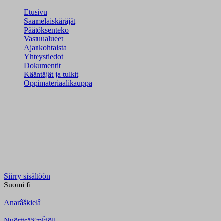
Etusivu
Saamelaiskäräjät
Päätöksenteko
Vastuualueet
Ajankohtaista
Yhteystiedot
Dokumentit
Kääntäjät ja tulkit
Oppimateriaalikauppa
Siirry sisältöön
Suomi
fi
Anarâškielâ
Nuõrttsääʹmǩiõll