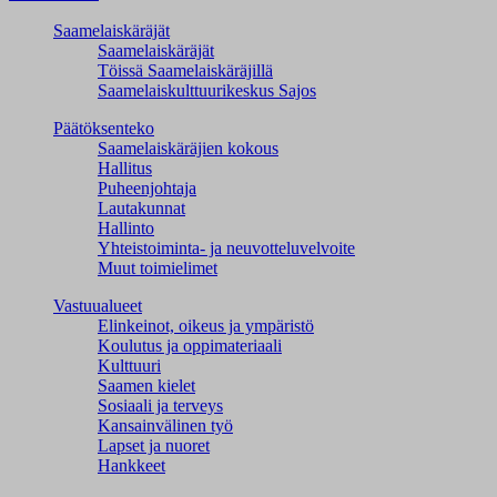
Saamelaiskäräjät
Saamelaiskäräjät
Töissä Saamelaiskäräjillä
Saamelaiskulttuuri­keskus Sajos
Päätöksenteko
Saamelaiskäräjien kokous
Hallitus
Puheenjohtaja
Lautakunnat
Hallinto
Yhteistoiminta- ja neuvotteluvelvoite
Muut toimielimet
Vastuualueet
Elinkeinot, oikeus ja ympäristö
Koulutus ja oppimateriaali
Kulttuuri
Saamen kielet
Sosiaali ja terveys
Kansainvälinen työ
Lapset ja nuoret
Hankkeet