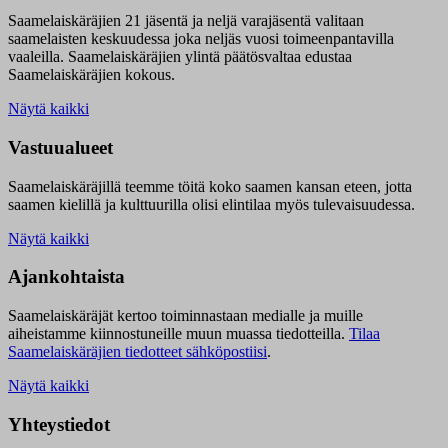
Saamelaiskäräjien 21 jäsentä ja neljä varajäsentä valitaan
saamelaisten keskuudessa joka neljäs vuosi toimeenpantavilla
vaaleilla. Saamelaiskäräjien ylintä päätösvaltaa edustaa
Saamelaiskäräjien kokous.
Näytä kaikki
Vastuualueet
Saamelaiskäräjillä t
eemme töitä koko saamen kansan eteen, jotta
saamen kielillä ja kulttuurilla olisi elintilaa myös tulevaisuudessa.
Näytä kaikki
Ajankohtaista
Saamelaiskäräjät kertoo toiminnastaan medialle ja muille
aiheistamme kiinnostuneille muun muassa tiedotteilla.
Tilaa
Saamelaiskäräjien tiedotteet sähköpostiisi
.
Näytä kaikki
Yhteystiedot