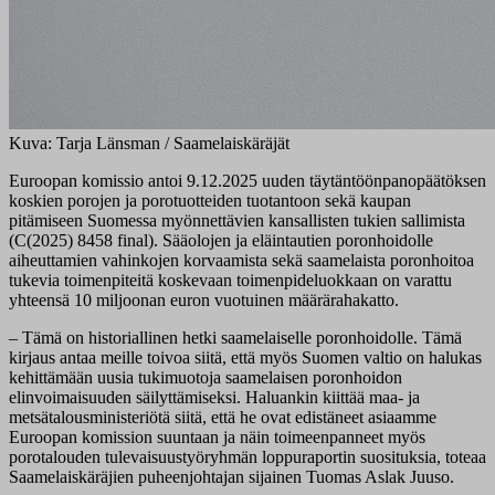
Kuva: Tarja Länsman / Saamelaiskäräjät
Euroopan komissio antoi 9.12.2025 uuden täytäntöönpanopäätöksen
koskien porojen ja porotuotteiden tuotantoon sekä kaupan
pitämiseen Suomessa myönnettävien kansallisten tukien sallimista
(C(2025) 8458 final). Sääolojen ja eläintautien poronhoidolle
aiheuttamien vahinkojen korvaamista sekä saamelaista poronhoitoa
tukevia toimenpiteitä koskevaan toimenpideluokkaan on varattu
yhteensä 10 miljoonan euron vuotuinen määrärahakatto.
– Tämä on historiallinen hetki saamelaiselle poronhoidolle. Tämä
kirjaus antaa meille toivoa siitä, että myös Suomen valtio on halukas
kehittämään uusia tukimuotoja saamelaisen poronhoidon
elinvoimaisuuden säilyttämiseksi. Haluankin kiittää maa- ja
metsätalousministeriötä siitä, että he ovat edistäneet asiaamme
Euroopan komission suuntaan ja näin toimeenpanneet myös
porotalouden tulevaisuustyöryhmän loppuraportin suosituksia, toteaa
Saamelaiskäräjien puheenjohtajan sijainen Tuomas Aslak Juuso.