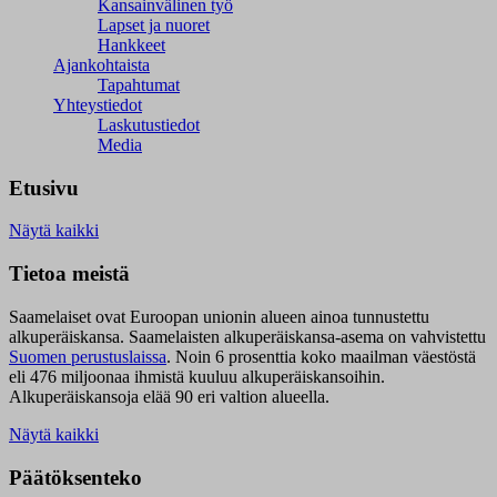
Kansainvälinen työ
Lapset ja nuoret
Hankkeet
Ajankohtaista
Tapahtumat
Yhteystiedot
Laskutustiedot
Media
Etusivu
Näytä kaikki
Tietoa meistä
Saamelaiset ovat Euroopan unionin alueen ainoa tunnustettu
alkuperäiskansa. Saamelaisten alkuperäiskansa-asema on vahvistettu
Suomen perustuslaissa
.
Noin 6 prosenttia koko maailman väestöstä
eli 476 miljoonaa ihmistä kuuluu alkuperäiskansoihin.
Alkuperäiskansoja elää 90 eri valtion alueella.
Näytä kaikki
Päätöksenteko