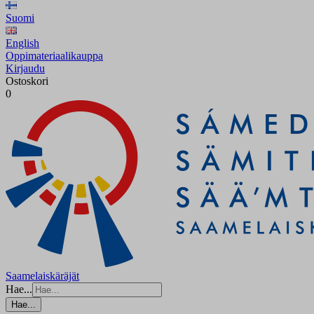
Suomi
English
Oppimateriaalikauppa
Kirjaudu
Ostoskori
0
Saamelaiskäräjät
Hae...
Hae...