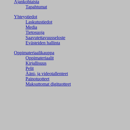
Ajankohtaista
Tapahtumat
Yhteystiedot
Laskutustiedot
Media
Tietosuoja
Saavutettavuusseloste
Evästeiden hallinta
Oppimateriaalikauppa
Oppimateriaalit
Kirjallisuus
Pelit
Ääni- ja videotallenteet
Painotuotteet
Maksuttomat digituotteet