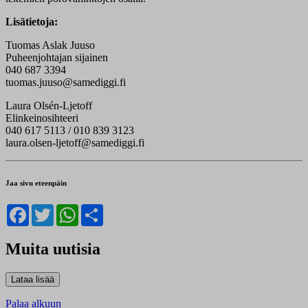
Lisätietoja:
Tuomas Aslak Juuso
Puheenjohtajan sijainen
040 687 3394
tuomas.juuso@samediggi.fi
Laura Olsén-Ljetoff
Elinkeinosihteeri
040 617 5113 / 010 839 3123
laura.olsen-ljetoff@samediggi.fi
Jaa sivu eteenpäin
Facebook
Twitter
WhatsApp
Share
Muita uutisia
Palaa alkuun