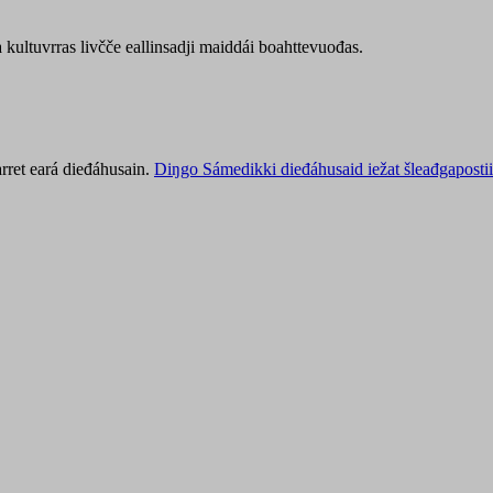
kultuvrras livčče eallinsadji maiddái boahttevuođas.
rret eará dieđáhusain.
Diŋgo Sámedikki dieđáhusaid iežat šleađgapostii