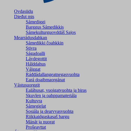
Ovdasiidu
Dieđut mis
Sámediggi
Barggus Sámedikkis
Sámekulturguovddáš Sajos
Mearrádusdahkan
Sámedikki čoahkkin
Stivra
Ságadoalli
Lávdegottit
Hálddahus
Válggat
Ráđđádallangeatnegas­vuohta
Eará doaibmaorgánat
Vástusuorggit
Ealáhusat, vuoigatvuohta ja biras
Skuvlen ja oahppamateriála
Kultuvra
Sámegielat
Sosiála ja dearvvasvuohta
Riikkaidgaskasaš bargu
Mánát ja nuorat
Prošeavttat