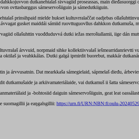
dahkkojuvvon dutkanehtalaš rávvagiid proseassas, main dieđasuorggi ovd
uvvon ovttasbarggus sámeservošiiguin ja sámedutkiiguin.
talaš prinsihpaid mielde hukset kultuvrralaččat oadjebas ollašuhttinv
Rávvagat gusket maiddái sámiid ruovttuguovllus dahkkon dutkamuša, ma
vagiid ollašuhttin vuođđuduvvá dutki iežas meroštallamii, iige dán mu
ralaš árvvuid, norpmaid sihke kollektiivvalaš iešmearridanrievtti vuht
a oktilaš ja veahkkálas. Dutki galgá ipmirdit buorebut, makkár dutkan
n ja árvvusatnin. Dat mearkkaša sámegielaid, sápmelaš dieđu, árbevieru
t dutkamušaide ja arkiivamateriálaide, vai dutkamuš ii šatta sámeservo
nmateriálaid ja -bohtosiid daiguin sámeservošiiguin, geat leat oassálas
suomagillii ja eaŋgalsgillii:
https://urn.fi/URN:NBN:fi:oulu-2024052