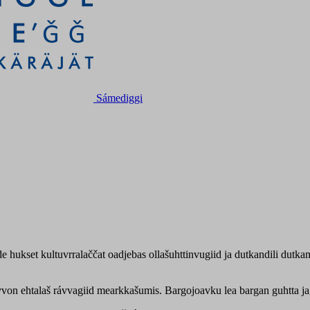
Sámediggi
e hukset kultuvrralaččat oadjebas ollašuhttinvugiid ja dutkandili dut
vvon ehtalaš rávvagiid mearkkašumis. Bargojoavku lea bargan guhtta j