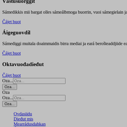
Vástusuorggit
Sámedikkis mii bargat olles sámeálbmoga buorrin, vuoi sámegielain ja 
Čájet buot
Áigeguovdil
Sámediggi muitala doaimmaidis birra mediai ja eará berošteaddjiide ea
Čájet buot
Oktavuođadieđut
Čájet buot
Oza...
Oza...
Oza
Oza...
Oza...
Ovdasiidu
Dieđut mis
Mearrádusdahkan