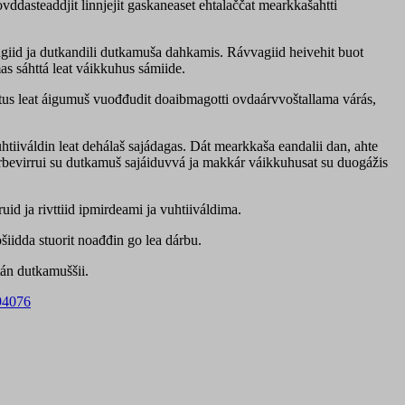
dasteaddjit linnjejit gaskaneaset ehtalaččat mearkkašahtti
ugiid ja dutkandili dutkamuša dahkamis. Rávvagiid heivehit buot
s sáhttá leat váikkuhus sámiide.
ttus leat áigumuš vuođđudit doaibmagotti ovdaárvvoštallama várás,
iiváldin leat dehálaš sajádagas. Dát mearkkaša eandalii dan, ahte
árbevirrui su dutkamuš sajáiduvvá ja makkár váikkuhusat su duogážis
id ja rivttiid ipmirdeami ja vuhtiiváldima.
šiidda stuorit noađđin go lea dárbu.
tán dutkamuššii.
94076