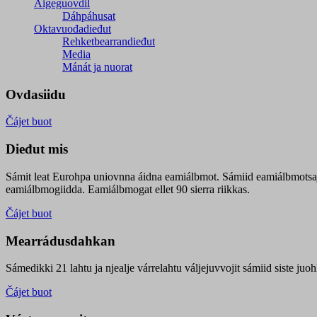
Áigeguovdil
Dáhpáhusat
Oktavuođadieđut
Rehketbearrandieđut
Media
Mánát ja nuorat
Ovdasiidu
Čájet buot
Dieđut mis
Sámit leat Eurohpa uniovnna áidna eamiálbmot. Sámiid eamiálbmotsa
eamiálbmogiidda. Eamiálbmogat ellet 90 sierra riikkas.
Čájet buot
Mearrádusdahkan
Sámedikki 21 lahtu ja njealje várrelahtu váljejuvvojit sámiid siste j
Čájet buot