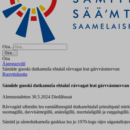
Oza...
Oza...
Oza
Áigeguovdil
Sámiide guoski dutkamuša ehtalaš rávvagat leat gárvvásmuvvan
Ruovttoluotta
Sámiide guoski dutkamuša ehtalaš rávvagat leat gárvvásmuvvan
Almmustahtton 30.5.2024
Dieđáhusat
Rávvagiid ulbmilin lea eamiálbmogiid dutkanehtalaš prinsihpaid mield
suomagillii, davvisámegillii, anárašgillii, nuortalašgillii ja eaŋgalsgillii.
Sámiid ja sámedutkamuša gaskkas lea jo 1970-logu rájes ságastalloju