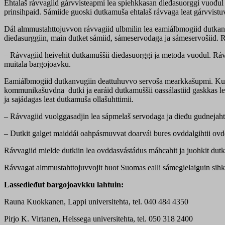
Ehtalaš rávvagiid gárvvisteapmi lea spiehkkasan dieđasuorggi vuođul 
prinsihpaid. Sámiide guoski dutkamuša ehtalaš rávvaga leat gárvvist
Dál almmustahttojuvvon rávvagiid ulbmilin lea eamiálbmogiid dutkaneh
dieđasurggiin, main dutket sámiid, sámeservodaga ja sámeservošiid. 
– Rávvagiid heivehit dutkamuššii dieđasuorggi ja metoda vuođul. Ráv
muitala bargojoavku.
Eamiálbmogiid dutkanvugiin deattuhuvvo servoša mearkkašupmi. Kultuvr
kommunikašuvdna dutki ja earáid dutkamuššii oassálastiid gaskkas le
ja sajádagas leat dutkamuša ollašuhttimii.
– Rávvagiid vuolggasadjin lea sápmelaš servodaga ja dieđu gudnejahtti
– Dutkit galget maiddái oahpásmuvvat doarvái bures ovddalgihtii ovddi
Rávvagiid mielde dutkiin lea ovddasvástádus máhcahit ja juohkit dutka
Rávvagat almmustahttojuvvojit buot Suomas ealli sámegielaiguin sihke 
Lassedieđut bargojoavkku lahtuin:
Rauna Kuokkanen, Lappi universitehta, tel. 040 484 4350
Pirjo K. Virtanen, Helssega universitehta, tel. 050 318 2400