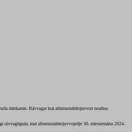
kamuša dahkamis. Rávvagat leat almmustahttojuvvon neahtas
agi rávvagiiguin, mat almmustahttojuvvojedje 30. miessemánu 2024.