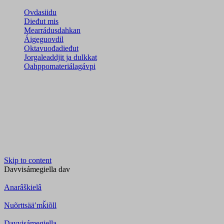
Ovdasiidu
Dieđut mis
Mearrádusdahkan
Áigeguovdil
Oktavuođadieđut
Jorgaleaddjit ja dulkkat
Oahppomateriálagávpi
Skip to content
Davvisámegiella
dav
Anarâškielâ
Nuõrttsääʹmǩiõll
Davvisámegiella