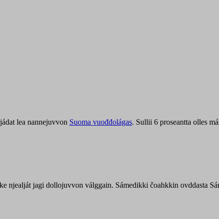
jádat lea nannejuvvon
Suoma vuođđolágas
. Sullii 6 proseantta olles
uohke njealját jagi dollojuvvon válggain. Sámedikki čoahkkin ovddasta 