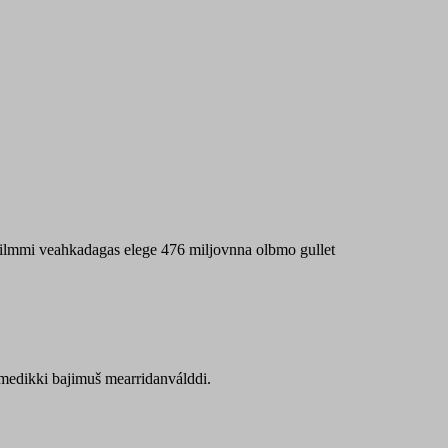
 máilmmi veahkadagas elege 476 miljovnna olbmo gullet
Sámedikki bajimuš mearridanválddi.