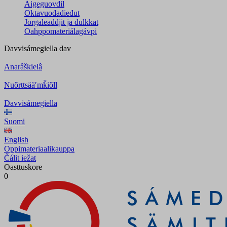
Áigeguovdil
Oktavuođadieđut
Jorgaleaddjit ja dulkkat
Oahppomateriálagávpi
Davvisámegiella
dav
Anarâškielâ
Nuõrttsääʹmǩiõll
Davvisámegiella
Suomi
English
Oppimateriaalikauppa
Čálit iežat
Oasttuskore
0