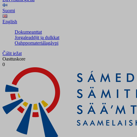
Suomi
English
Dokumeanttat
Jorgaleaddjit ja dulkkat
Oahppomateriálagávpi
Čálit iežat
Oasttuskore
0