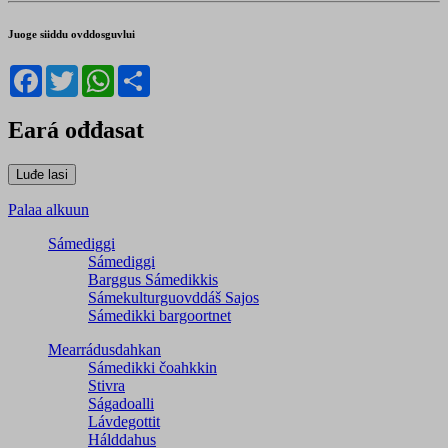
Juoge siiddu ovddosguvlui
Facebook
Twitter
WhatsApp
Share
Eará ođđasat
Palaa alkuun
Sámediggi
Sámediggi
Barggus Sámedikkis
Sámekulturguovddáš Sajos
Sámedikki bargoortnet
Mearrádusdahkan
Sámedikki čoahkkin
Stivra
Ságadoalli
Lávdegottit
Hálddahus