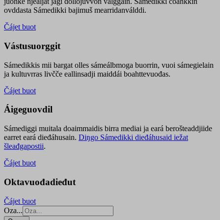
juohke njealját jagi dollojuvvon válggain. Sámedikki čoahkkin
ovddasta Sámedikki bajimuš mearridanválddi.
Čájet buot
Vástusuorggit
Sámedikkis mii bargat olles sámeálbmoga buorrin, vuoi sámegielain
ja kultuvrras livčče eallinsadji maiddái boahttevuođas.
Čájet buot
Áigeguovdil
Sámediggi muitala doaimmaidis birra mediai ja eará berošteaddjiide
earret eará dieđáhusain.
Diŋgo Sámedikki dieđáhusaid iežat
šleađgapostii
.
Čájet buot
Oktavuođadieđut
Čájet buot
Oza...