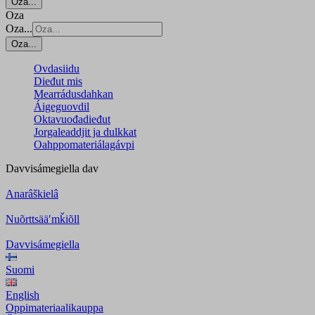
Oza...
Oza
Oza...
Oza...
Ovdasiidu
Dieđut mis
Mearrádusdahkan
Áigeguovdil
Oktavuođadieđut
Jorgaleaddjit ja dulkkat
Oahppomateriálagávpi
Davvisámegiella
dav
Anarâškielâ
Nuõrttsääʹmǩiõll
Davvisámegiella
Suomi
English
Oppimateriaalikauppa