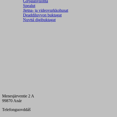
Girjjálašvuohta
Spealut
Jietna- ja videovurkkohusat
Deaddiluvvon buktagat
Nuvttá digibuktagat
Menesjärventie 2 A
99870 Anár
Telefonguovddáš