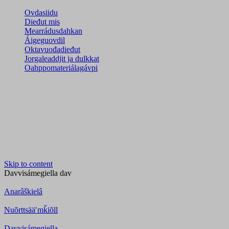
Ovdasiidu
Dieđut mis
Mearrádusdahkan
Áigeguovdil
Oktavuođadieđut
Jorgaleaddjit ja dulkkat
Oahppomateriálagávpi
Skip to content
Davvisámegiella
dav
Anarâškielâ
Nuõrttsääʹmǩiõll
Davvisámegiella