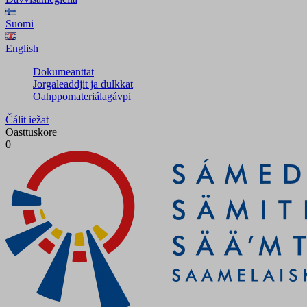
Suomi
English
Dokumeanttat
Jorgaleaddjit ja dulkkat
Oahppomateriálagávpi
Čálit iežat
Oasttuskore
0