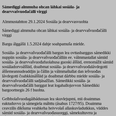
Sámediggi almmuha ohcan láhkai sosiála- ja
dearvvašvuođačálli virggi
Almmustahtton 29.1.2024
Sosiála ja dearvvasvuohta
Sámediggi almmuha ohcan láhkai sosiála- ja dearvvašvuođačálli
virggi
Bargu álggášii 1.5.2024 dahje soahpamuša mielde.
Sosiála- ja dearvvašvuođačálli bargun lea ovttasbarggus sámedikki
nuppiin sosiála- ja dearvvašvuođačálliin ee. válmmastallat sámiid
sosiála- ja dearvvašvuođafuolahusa guoski áššiid, erenomážit sámiid
sosiáladorvoáššiid, doaibmat sosiála- ja dearvvašvuođalávdegotti
áššemeannudeaddjin ja čállin ja válmmaštallat dan iešvuođas
lávdegotti čoahkkináššiid ja doaibmat dárbbu mielde sosiála- ja
dearvvašvuođačálli sadjásažžan. Sámedikki sosiála- ja
dearvvašvuođačálli barggut leat logahallojuvvon Sámedikki
bargoortnegis 26 f buohta.
Gelbbolašvuođagáibádussan lea skuvlejupmi, mii doaimmas
eaktuduvvo ja sámegiela máhttu (ásahus 1727/95). Doaimma
ceavzilis dikšuma veahkeha heivvolaš allaskuvladutkkus, viiddes
sámiid sosiála- ja dearvvašvuođasuorggi, sámekultuvrra ja