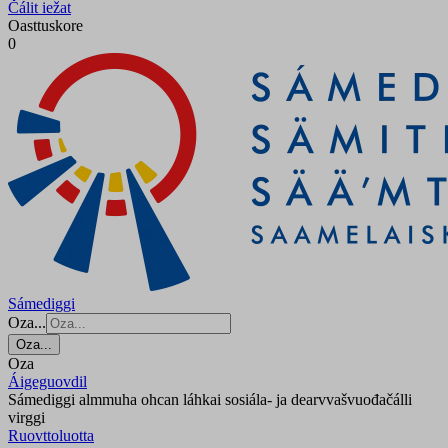
Čálit iežat
Oasttuskore
0
Sámediggi
Oza...
Oza...
Oza
Áigeguovdil
Sámediggi almmuha ohcan láhkai sosiála- ja dearvvašvuođačálli
virggi
Ruovttoluotta