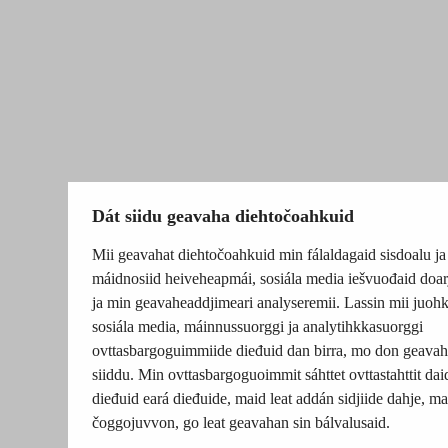
Dát siidu geavaha diehtočoahkuid
Mii geavahat diehtočoahkuid min fálaldagaid sisdoalu ja
máidnosiid heiveheapmái, sosiála media iešvuođaid doar
ja min geavaheaddjimeari analyseremii. Lassin mii juohk
sosiála media, máinnussuorggi ja analytihkkasuorggi
ovttasbargoguimmiide dieđuid dan birra, mo don geavah
siiddu. Min ovttasbargoguoimmit sáhttet ovttastahttit dai
dieđuid eará dieđuide, maid leat addán sidjiide dahje, mat
čoggojuvvon, go leat geavahan sin bálvalusaid.