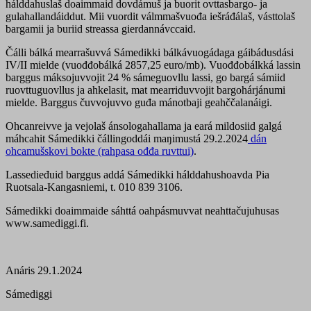
hálddahuslaš doaimmaid dovdámuš ja buorit ovttasbargo- ja
gulahallandáiddut. Mii vuordit válmmašvuođa iešráđálaš, vásttolaš
bargamii ja buriid streassa gierdannávccaid.
Čálli bálká mearrašuvvá Sámedikki bálkávuogádaga gáibádusdási
IV/II mielde (vuođđobálká 2857,25 euro/mb). Vuođđobálkká lassin
barggus máksojuvvojit 24 % sámeguovllu lassi, go bargá sámiid
ruovttuguovllus ja ahkelasit, mat mearriduvvojit bargohárjánumi
mielde. Barggus čuvvojuvvo guđa mánotbaji geahččalanáigi.
Ohcanreivve ja vejolaš ánsologahallama ja eará mildosiid galgá
máhcahit Sámedikki čállingoddái maŋimustá 29.2.2024
dán
ohcamušskovi bokte (rahpasa ođđa ruvttui)
.
Lassedieđuid barggus addá Sámedikki hálddahushoavda Pia
Ruotsala-Kangasniemi, t. 010 839 3106.
Sámedikki doaimmaide sáhttá oahpásmuvvat neahttačujuhusas
www.samediggi.fi.
Anáris 29.1.2024
Sámediggi