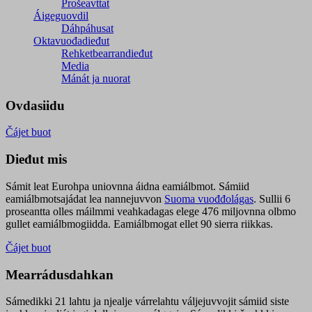
Prošeavttat
Áigeguovdil
Dáhpáhusat
Oktavuođadieđut
Rehketbearrandieđut
Media
Mánát ja nuorat
Ovdasiidu
Čájet buot
Dieđut mis
Sámit leat Eurohpa uniovnna áidna eamiálbmot. Sámiid
eamiálbmotsajádat lea nannejuvvon
Suoma vuođđolágas
. Sullii 6
proseantta olles máilmmi veahkadagas elege 476 miljovnna olbmo
gullet eamiálbmogiidda. Eamiálbmogat ellet 90 sierra riikkas.
Čájet buot
Mearrádusdahkan
Sámedikki 21 lahtu ja njealje várrelahtu váljejuvvojit sámiid siste