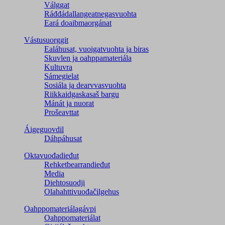
Válggat
Ráđđádallangeatnegas­vuohta
Eará doaibmaorgánat
Vástusuorggit
Ealáhusat, vuoigatvuohta ja biras
Skuvlen ja oahppamateriála
Kultuvra
Sámegielat
Sosiála ja dearvvasvuohta
Riikkaidgaskasaš bargu
Mánát ja nuorat
Prošeavttat
Áigeguovdil
Dáhpáhusat
Oktavuođadieđut
Rehketbearrandieđut
Media
Diehtosuodji
Olahahttivuođačilgehus
Oahppomateriálagávpi
Oahppomateriálat