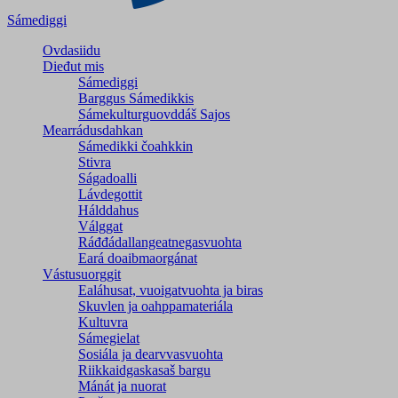
Sámediggi
Ovdasiidu
Dieđut mis
Sámediggi
Barggus Sámedikkis
Sámekulturguovddáš Sajos
Mearrádusdahkan
Sámedikki čoahkkin
Stivra
Ságadoalli
Lávdegottit
Hálddahus
Válggat
Ráđđádallangeatnegas­vuohta
Eará doaibmaorgánat
Vástusuorggit
Ealáhusat, vuoigatvuohta ja biras
Skuvlen ja oahppamateriála
Kultuvra
Sámegielat
Sosiála ja dearvvasvuohta
Riikkaidgaskasaš bargu
Mánát ja nuorat