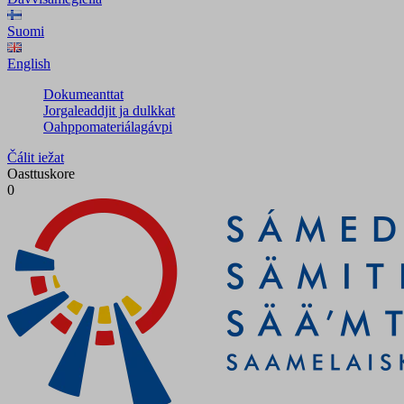
Suomi
English
Dokumeanttat
Jorgaleaddjit ja dulkkat
Oahppomateriálagávpi
Čálit iežat
Oasttuskore
0