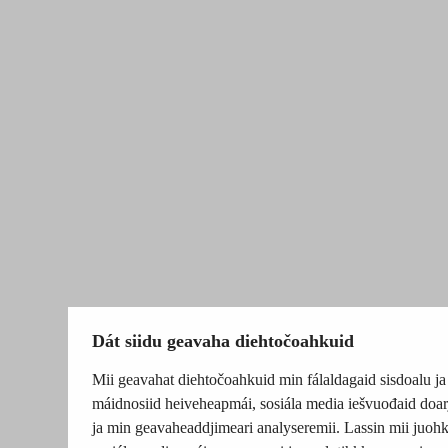
Dát siidu geavaha diehtočoahkuid
Mii geavahat diehtočoahkuid min fálaldagaid sisdoalu ja
máidnosiid heiveheapmái, sosiála media iešvuođaid doar
ja min geavaheaddjimeari analyseremii. Lassin mii juohk