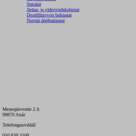
Spealut
Jietna- ja videovurkkohusat
Deaddiluvvon buktagat
Nuvttá digibuktagat
Menesjärventie 2 A
99870 Anár
Telefonguovddáš
010 839 3100