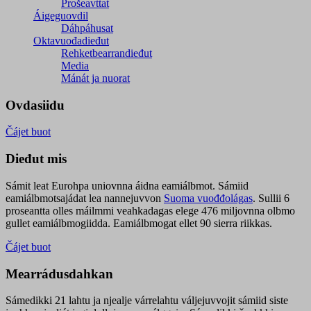
Prošeavttat
Áigeguovdil
Dáhpáhusat
Oktavuođadieđut
Rehketbearrandieđut
Media
Mánát ja nuorat
Ovdasiidu
Čájet buot
Dieđut mis
Sámit leat Eurohpa uniovnna áidna eamiálbmot. Sámiid
eamiálbmotsajádat lea nannejuvvon
Suoma vuođđolágas
. Sullii 6
proseantta olles máilmmi veahkadagas elege 476 miljovnna olbmo
gullet eamiálbmogiidda. Eamiálbmogat ellet 90 sierra riikkas.
Čájet buot
Mearrádusdahkan
Sámedikki 21 lahtu ja njealje várrelahtu váljejuvvojit sámiid siste