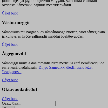
juohke njealját jagi dollojuvvon válggain. Sámedikki čoahkkin
ovddasta Sámedikki bajimuš mearridanválddi.
Čájet buot
Vástusuorggit
Sámedikkis mii bargat olles sámeálbmoga buorrin, vuoi sámegielain
ja kultuvrras livčče eallinsadji maiddái boahttevuođas.
Čájet buot
Áigeguovdil
Sámediggi muitala doaimmaidis birra mediai ja eará berošteaddjiide
earret eará dieđáhusain.
Diŋgo Sámedikki dieđáhusaid iežat
šleađgapostii
.
Čájet buot
Oktavuođadieđut
Čájet buot
Oza...