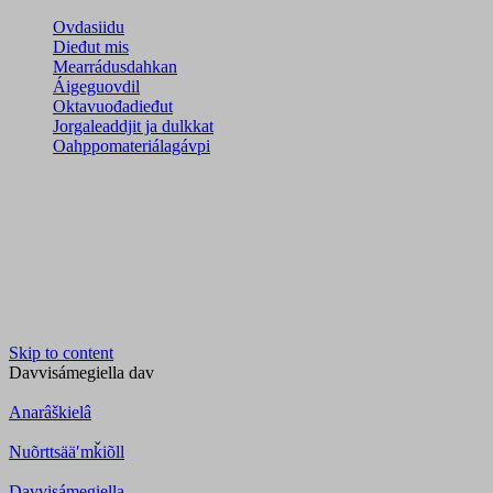
Ovdasiidu
Dieđut mis
Mearrádusdahkan
Áigeguovdil
Oktavuođadieđut
Jorgaleaddjit ja dulkkat
Oahppomateriálagávpi
Skip to content
Davvisámegiella
dav
Anarâškielâ
Nuõrttsääʹmǩiõll
Davvisámegiella