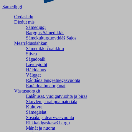
Sámediggi
Ovdasiidu
Dieđut mis
Sámediggi
Barggus Sámedikkis
Sámekulturguovddáš Sajos
Mearrádusdahkan
Sámedikki čoahkkin
Stivra
Ságadoalli
Lávdegottit
Hálddahus
Válggat
Ráđđádallangeatnegas­vuohta
Eará doaibmaorgánat
Vástusuorggit
Ealáhusat, vuoigatvuohta ja biras
Skuvlen ja oahppamateriála
Kultuvra
Sámegielat
Sosiála ja dearvvasvuohta
Riikkaidgaskasaš bargu
Mánát ja nuorat