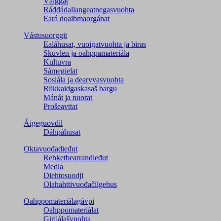
Válggat
Ráđđádallangeatnegas­vuohta
Eará doaibmaorgánat
Vástusuorggit
Ealáhusat, vuoigatvuohta ja biras
Skuvlen ja oahppamateriála
Kultuvra
Sámegielat
Sosiála ja dearvvasvuohta
Riikkaidgaskasaš bargu
Mánát ja nuorat
Prošeavttat
Áigeguovdil
Dáhpáhusat
Oktavuođadieđut
Rehketbearrandieđut
Media
Diehtosuodji
Olahahttivuođačilgehus
Oahppomateriálagávpi
Oahppomateriálat
Girjjálašvuohta