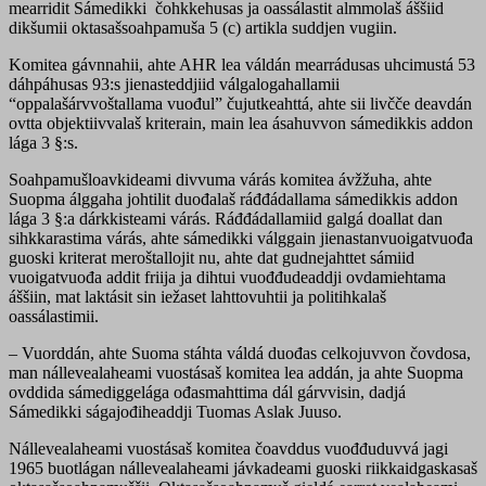
mearridit Sámedikki čohkkehusas ja oassálastit almmolaš áššiid
dikšumii oktasašsoahpamuša 5 (c) artikla suddjen vugiin.
Komitea gávnnahii, ahte AHR lea váldán mearrádusas uhcimustá 53
dáhpáhusas 93:s jienasteddjiid válgalogahallamii
“oppalašárvvoštallama vuođul” čujutkeahttá, ahte sii livčče deavdán
ovtta objektiivvalaš kriterain, main lea ásahuvvon sámedikkis addon
lága 3 §:s.
Soahpamušloavkideami divvuma várás komitea ávžžuha, ahte
Suopma álggaha johtilit duođalaš ráđđádallama sámedikkis addon
lága 3 §:a dárkkisteami várás. Ráđđádallamiid galgá doallat dan
sihkkarastima várás, ahte sámedikki válggain jienastanvuoigatvuođa
guoski kriterat meroštallojit nu, ahte dat gudnejahttet sámiid
vuoigatvuođa addit friija ja dihtui vuođđudeaddji ovdamiehtama
áššiin, mat laktásit sin iežaset lahttovuhtii ja politihkalaš
oassálastimii.
– Vuorddán, ahte Suoma stáhta váldá duođas celkojuvvon čovdosa,
man nállevealaheami vuostásaš komitea lea addán, ja ahte Suopma
ovddida sámediggelága ođasmahttima dál gárvvisin, dadjá
Sámedikki ságajođiheaddji Tuomas Aslak Juuso.
Nállevealaheami vuostásaš komitea čoavddus vuođđuduvvá jagi
1965 buotlágan nállevealaheami jávkadeami guoski riikkaidgaskasaš