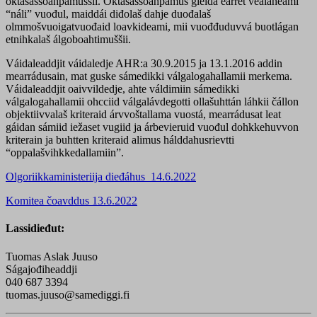
oktasašsoahpamuššii. Oktasašsoahpamuš gieldá earret vealaheami
“náli” vuođul, maiddái diđolaš dahje duođalaš
olmmošvuoigatvuođaid loavkideami, mii vuođđuduvvá buotlágan
etnihkalaš álgoboahtimuššii.
Váidaleaddjit váidaledje AHR:a 30.9.2015 ja 13.1.2016 addin
mearrádusain, mat guske sámedikki válgalogahallamii merkema.
Váidaleaddjit oaivvildedje, ahte váldimiin sámedikki
válgalogahallamii ohcciid válgalávdegotti ollašuhttán láhkii čállon
objektiivvalaš kriteraid árvvoštallama vuostá, mearrádusat leat
gáidan sámiid iežaset vugiid ja árbevieruid vuođul dohkkehuvvon
kriterain ja buhtten kriteraid alimus hálddahusrievtti
“oppalašvihkkedallamiin”.
Olgoriikkaministeriija dieđáhus 14.6.2022
Komitea čoavddus 13.6.2022
Lassidieđut:
Tuomas Aslak Juuso
Ságajođiheaddji
040 687 3394
tuomas.juuso@samediggi.fi