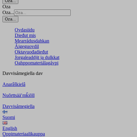
Oza...
Oza
Oza...
Oza...
Ovdasiidu
Dieđut mis
Mearrádusdahkan
Áigeguovdil
Oktavuođadieđut
Jorgaleaddjit ja dulkkat
Oahppomateriálagávpi
Davvisámegiella
dav
Anarâškielâ
Nuõrttsääʹmǩiõll
Davvisámegiella
Suomi
English
Oppimateriaalikauppa