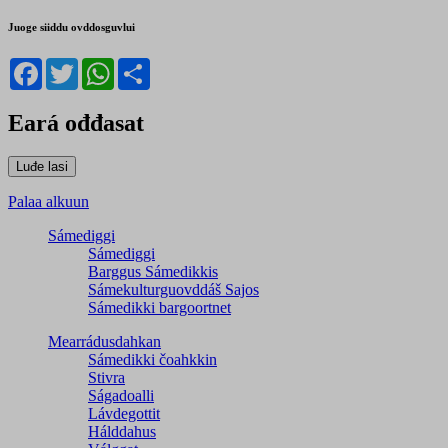
Juoge siiddu ovddosguvlui
Facebook
Twitter
WhatsApp
Share
Eará ođđasat
Palaa alkuun
Sámediggi
Sámediggi
Barggus Sámedikkis
Sámekulturguovddáš Sajos
Sámedikki bargoortnet
Mearrádusdahkan
Sámedikki čoahkkin
Stivra
Ságadoalli
Lávdegottit
Hálddahus