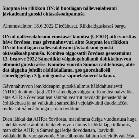
Suopma lea rihkkon ON:id buotlágan nállevealaheami
jávkadeami guoski oktasašsoahpamuša
Almmustahtton 16.6.2022
Dieđáhusat, Riikkaidgaskasaš bargu
ON:id nállevealaheami vuostásaš komitea (CERD)
attii vuosttas
háve čovdosa, mas gávnnahuvvui, ahte Suopma lea rihkkon
ON:id buotlágan nállevealaheami jávkadeami guoski
oktasašsoahpamuša. Komitea olggosattii čovdosa geassemánu
13. beaivve 2022 Sámedikki válgalogahallamii dohkkehuvvon
olbmuid guoski áššis. Komitea vuordá Suoma ráđđehusas, ahte
dat álggaha johtilit ráđđádallama, gos guorahallošii
sámediggelága 3 §, mii guoská sápmelašmeroštallama.
Gávnnahuvvon loavkideapmi guoská alimus hálddahusrievtti
(AHR) doaimma jagi 2015 sámediggeválggain. Komitea oaivvilda,
ahte AHR:a čovdosat leat sáhttán vearrut rievdadit jienasteddjiid
čohkkehusa ja ná váikkuhit sámedikki vejolašvuhtii duođalaččat
ovddastit Sámeálbmoga ja dan ovdduid.
Dien láhkai dat AHR:a čovdosat, mat almmá čielga vuođustusa haga
spiehkkasedje árabut dohkkehuvvon fámus leahkki lága tulkomis,
man sihke AHR ja Sámediggi ledje dovddastan, loavkidii
váidaleddjiid vuoigatvuođa Sámeálbmoga lahttun kollektiivvalaččat