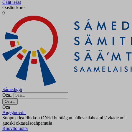
Čálit iežat
Oasttuskore
0
Sámediggi
Oza...
Oza...
Oza
Áigeguovdil
Suopma lea rihkkon ON:id buotlágan nállevealaheami jávkadeami
guoski oktasašsoahpamuša
Ruovttoluotta