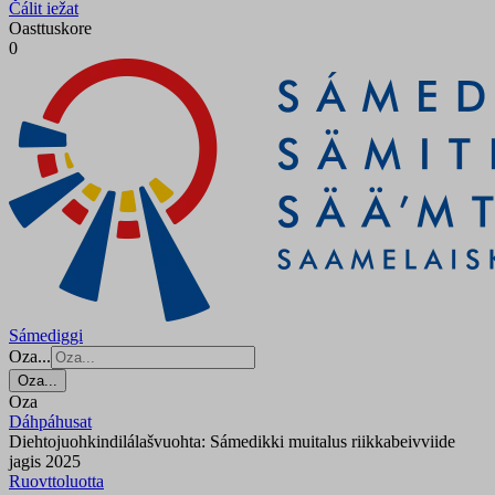
Čálit iežat
Oasttuskore
0
Sámediggi
Oza...
Oza...
Oza
Dáhpáhusat
Diehtojuohkindilálašvuohta: Sámedikki muitalus riikkabeivviide
jagis 2025
Ruovttoluotta