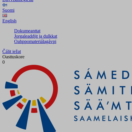
Suomi
English
Dokumeanttat
Jorgaleaddjit ja dulkkat
Oahppomateriálagávpi
Čálit iežat
Oasttuskore
0