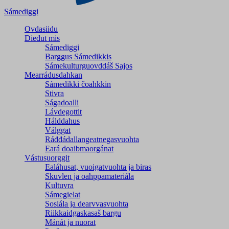
Sámediggi
Ovdasiidu
Dieđut mis
Sámediggi
Barggus Sámedikkis
Sámekulturguovddáš Sajos
Mearrádusdahkan
Sámedikki čoahkkin
Stivra
Ságadoalli
Lávdegottit
Hálddahus
Válggat
Ráđđádallangeatnegas­vuohta
Eará doaibmaorgánat
Vástusuorggit
Ealáhusat, vuoigatvuohta ja biras
Skuvlen ja oahppamateriála
Kultuvra
Sámegielat
Sosiála ja dearvvasvuohta
Riikkaidgaskasaš bargu
Mánát ja nuorat