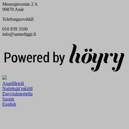
Menesjärventie 2 A
99870 Anár
Telefonguovddáš
010 839 3100
info@samediggi.fi
Digi- ja mainostoimisto Höyry Rovaniemi ja Oulu
Anarâškielâ
Nuõrttsääʹmǩiõll
Davvisámegiella
Suomi
English