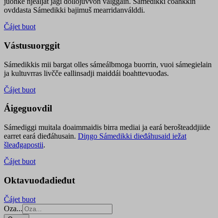
juohke njealját jagi dollojuvvon válggain. Sámedikki čoahkkin
ovddasta Sámedikki bajimuš mearridanválddi.
Čájet buot
Vástusuorggit
Sámedikkis mii bargat olles sámeálbmoga buorrin, vuoi sámegielain
ja kultuvrras livčče eallinsadji maiddái boahttevuođas.
Čájet buot
Áigeguovdil
Sámediggi muitala doaimmaidis birra mediai ja eará berošteaddjiide
earret eará dieđáhusain.
Diŋgo Sámedikki dieđáhusaid iežat
šleađgapostii
.
Čájet buot
Oktavuođadieđut
Čájet buot
Oza...