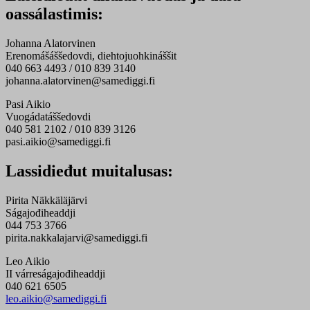
oassálastimis:
Johanna Alatorvinen
Erenomášáššedovdi, diehtojuohkináššit
040 663 4493 / 010 839 3140
johanna.alatorvinen@samediggi.fi
Pasi Aikio
Vuogádatáššedovdi
040 581 2102 / 010 839 3126
pasi.aikio@samediggi.fi
Lassidieđut muitalusas:
Pirita Näkkäläjärvi
Ságajođiheaddji
044 753 3766
pirita.nakkalajarvi@samediggi.fi
Leo Aikio
II várreságajođiheaddji
040 621 6505
leo.aikio@samediggi.fi