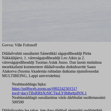
Govva: Ville Fofonoff
Dilálašvuhtii oassálastet Sámedikki ságajođiheaddji Pirita
Näkkäläjärvi, 1. várreságajođiheaddji Leo Aikio ja 2.
várreságajođiheaddji Tuomas Aslak Juuso. Dan lassin muitalusa
mearkkašumi kommentere dilálašvuođas dutkidoavttir Saara
Alakorva (Suoma Akademia ruhtadan dutkama njunušossodat
MULTIBEING, Lappi universitehta)
Neahttasáddaga liŋka:
https://us06web.zoom.us/j/89224230151?
pwd=dacvTBsRRbXrSICTksLY0blbehpINN.1
Neahttasáddagii oassálastima várás dárbbašat suollemassáni:
500500
Dilálašvuohta lea rabas, iige dasa dárbbaš almmuhit ovddalgihtii.