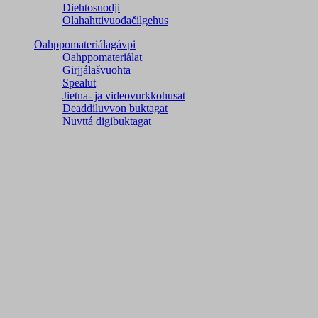
Diehtosuodji
Olahahttivuođačilgehus
Oahppomateriálagávpi
Oahppomateriálat
Girjjálašvuohta
Spealut
Jietna- ja videovurkkohusat
Deaddiluvvon buktagat
Nuvttá digibuktagat