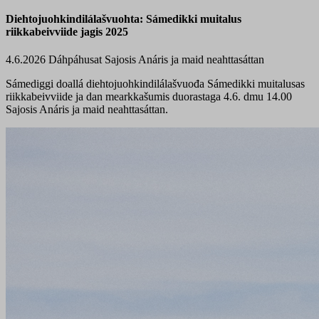
Diehtojuohkindilálašvuohta: Sámedikki muitalus
riikkabeivviide jagis 2025
4.6.2026
Dáhpáhusat
Sajosis Anáris ja maid neahttasáttan
Sámediggi doallá diehtojuohkindilálašvuođa Sámedikki muitalusas
riikkabeivviide ja dan mearkkašumis duorastaga 4.6. dmu 14.00
Sajosis Anáris ja maid neahttasáttan.