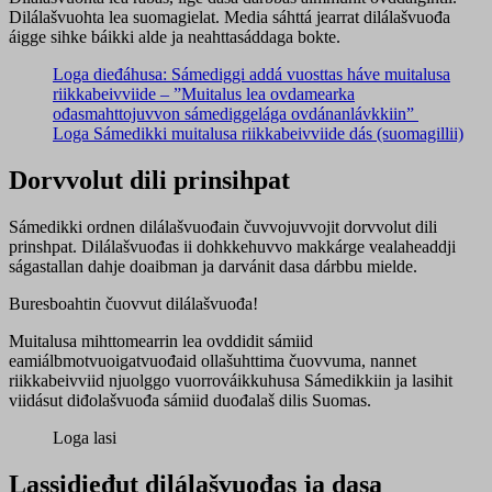
Dilálašvuohta lea suomagielat. Media sáhttá jearrat dilálašvuođa
áigge sihke báikki alde ja neahttasáddaga bokte.
Loga
dieđáhusa: Sámediggi addá vuosttas háve muitalusa
riikkabeivviide – ”Muitalus lea ovdamearka
ođasmahttojuvvon sámediggelága ovdánanlávkkiin”
Loga Sámedikki muitalusa riikkabeivviide dás (suomagillii)
Dorvvolut dili prinsihpat
Sámedikki ordnen dilálašvuođain čuvvojuvvojit dorvvolut dili
prinshpat. Dilálašvuođas ii dohkkehuvvo makkárge vealaheaddji
ságastallan dahje doaibman ja darvánit dasa dárbbu mielde.
Buresboahtin čuovvut dilálašvuođa!
Muitalusa mihttomearrin lea ovddidit sámiid
eamiálbmotvuoigatvuođaid ollašuhttima čuovvuma, nannet
riikkabeivviid njuolggo vuorrováikkuhusa Sámedikkiin ja lasihit
viidásut diđolašvuođa sámiid duođalaš dilis Suomas.
Loga lasi
Lassidieđut dilálašvuođas ja dasa