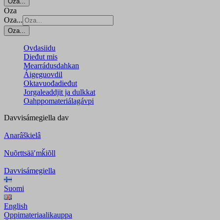
Oza...
Oza
Oza...
Oza...
Ovdasiidu
Dieđut mis
Mearrádusdahkan
Áigeguovdil
Oktavuođadieđut
Jorgaleaddjit ja dulkkat
Oahppomateriálagávpi
Davvisámegiella
dav
Anarâškielâ
Nuõrttsääʹmǩiõll
Davvisámegiella
Suomi
English
Oppimateriaalikauppa