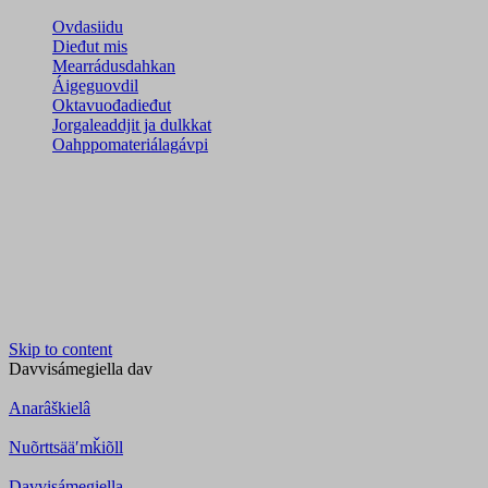
Ovdasiidu
Dieđut mis
Mearrádusdahkan
Áigeguovdil
Oktavuođadieđut
Jorgaleaddjit ja dulkkat
Oahppomateriálagávpi
Skip to content
Davvisámegiella
dav
Anarâškielâ
Nuõrttsääʹmǩiõll
Davvisámegiella