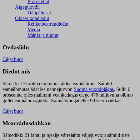
Prošeavttat
Áigeguovdil
Dáhpáhusat
Oktavuođadieđut
Rehketbearrandieđut
Media
Mánát ja nuorat
Ovdasiidu
Čájet buot
Dieđut mis
Sámit leat Eurohpa uniovnna áidna eamiálbmot. Sámiid
eamiálbmotsajádat lea nannejuvvon
Suoma vuođđolágas
. Sullii 6
proseantta olles máilmmi veahkadagas elege 476 miljovnna olbmo
gullet eamiálbmogiidda. Eamiálbmogat ellet 90 sierra riikkas.
Čájet buot
Mearrádusdahkan
Sámedikki 21 lahtu ja njealje várrelahtu váljejuvvojit sámiid siste