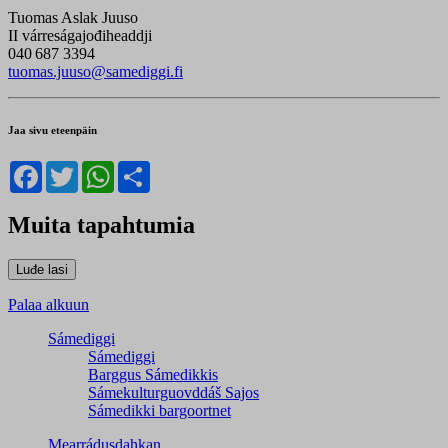
Tuomas Aslak Juuso
II várreságajođiheaddji
040 687 3394
tuomas.juuso@samediggi.fi
Jaa sivu eteenpäin
Facebook
Twitter
WhatsApp
Share
Muita tapahtumia
Palaa alkuun
Sámediggi
Sámediggi
Barggus Sámedikkis
Sámekulturguovddáš Sajos
Sámedikki bargoortnet
Mearrádusdahkan