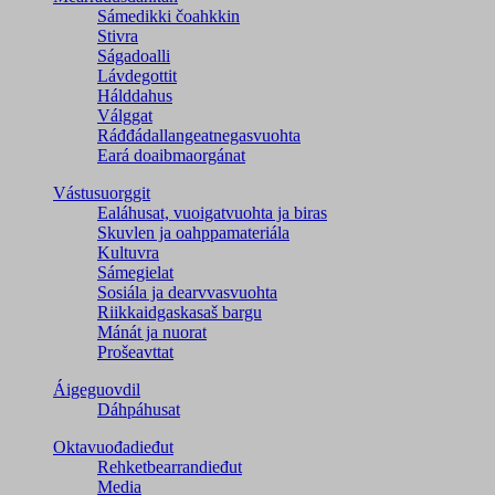
Sámedikki čoahkkin
Stivra
Ságadoalli
Lávdegottit
Hálddahus
Válggat
Ráđđádallangeatnegas­vuohta
Eará doaibmaorgánat
Vástusuorggit
Ealáhusat, vuoigatvuohta ja biras
Skuvlen ja oahppamateriála
Kultuvra
Sámegielat
Sosiála ja dearvvasvuohta
Riikkaidgaskasaš bargu
Mánát ja nuorat
Prošeavttat
Áigeguovdil
Dáhpáhusat
Oktavuođadieđut
Rehketbearrandieđut
Media