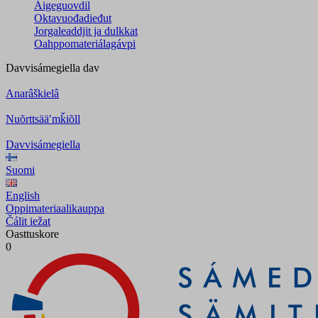
Áigeguovdil
Oktavuođadieđut
Jorgaleaddjit ja dulkkat
Oahppomateriálagávpi
Davvisámegiella
dav
Anarâškielâ
Nuõrttsääʹmǩiõll
Davvisámegiella
Suomi
English
Oppimateriaalikauppa
Čálit iežat
Oasttuskore
0