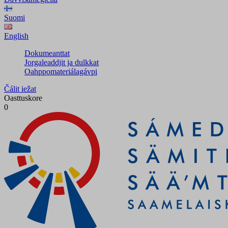
Suomi
English
Dokumeanttat
Jorgaleaddjit ja dulkkat
Oahppomateriálagávpi
Čálit iežat
Oasttuskore
0