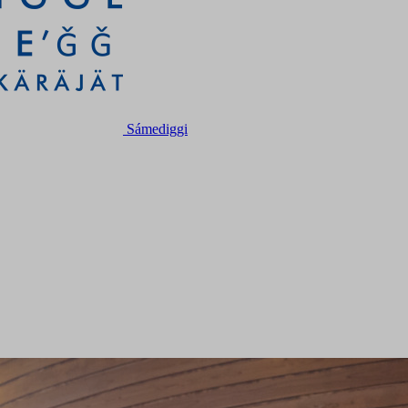
Sámediggi