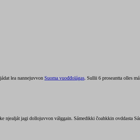
jádat lea nannejuvvon
Suoma vuođđolágas
. Sullii 6 proseantta olles
uohke njealját jagi dollojuvvon válggain. Sámedikki čoahkkin ovddasta 