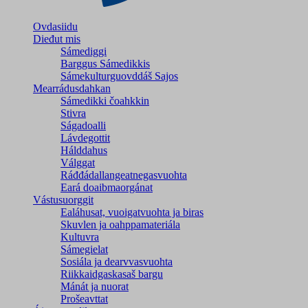
Ovdasiidu
Dieđut mis
Sámediggi
Barggus Sámedikkis
Sámekulturguovddáš Sajos
Mearrádusdahkan
Sámedikki čoahkkin
Stivra
Ságadoalli
Lávdegottit
Hálddahus
Válggat
Ráđđádallangeatnegas­vuohta
Eará doaibmaorgánat
Vástusuorggit
Ealáhusat, vuoigatvuohta ja biras
Skuvlen ja oahppamateriála
Kultuvra
Sámegielat
Sosiála ja dearvvasvuohta
Riikkaidgaskasaš bargu
Mánát ja nuorat
Prošeavttat