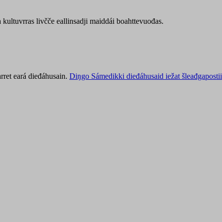
kultuvrras livčče eallinsadji maiddái boahttevuođas.
rret eará dieđáhusain.
Diŋgo Sámedikki dieđáhusaid iežat šleađgapostii