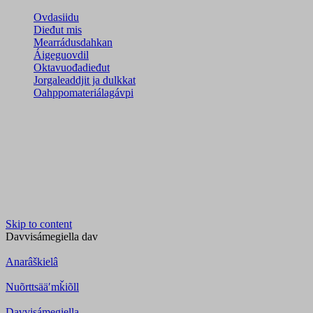
Ovdasiidu
Dieđut mis
Mearrádusdahkan
Áigeguovdil
Oktavuođadieđut
Jorgaleaddjit ja dulkkat
Oahppomateriálagávpi
Skip to content
Davvisámegiella
dav
Anarâškielâ
Nuõrttsääʹmǩiõll
Davvisámegiella