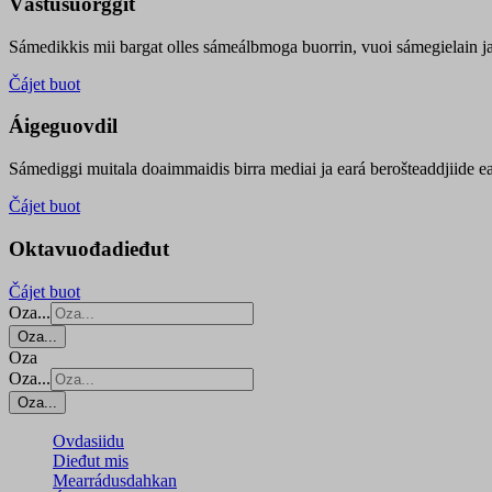
Vástusuorggit
Sámedikkis mii bargat olles sámeálbmoga buorrin, vuoi sámegielain ja 
Čájet buot
Áigeguovdil
Sámediggi muitala doaimmaidis birra mediai ja eará berošteaddjiide ea
Čájet buot
Oktavuođadieđut
Čájet buot
Oza...
Oza...
Oza
Oza...
Oza...
Ovdasiidu
Dieđut mis
Mearrádusdahkan