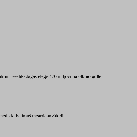
 máilmmi veahkadagas elege 476 miljovnna olbmo gullet
Sámedikki bajimuš mearridanválddi.