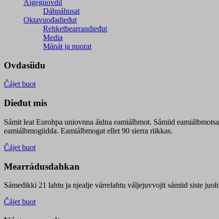
Áigeguovdil
Dáhpáhusat
Oktavuođadieđut
Rehketbearrandieđut
Media
Mánát ja nuorat
Ovdasiidu
Čájet buot
Dieđut mis
Sámit leat Eurohpa uniovnna áidna eamiálbmot. Sámiid eamiálbmotsa
eamiálbmogiidda. Eamiálbmogat ellet 90 sierra riikkas.
Čájet buot
Mearrádusdahkan
Sámedikki 21 lahtu ja njealje várrelahtu váljejuvvojit sámiid siste j
Čájet buot