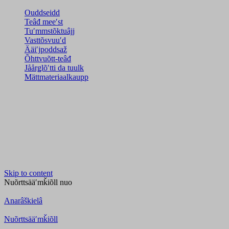
Ouddseidd
Teâđ meeʹst
Tuʹmmstõktuâjj
Vasttõsvuuʹd
Ääiʹjpoddsaž
Õhttvuõtt-teâđ
Jåårǥlõʹtti da tuulk
Mättmateriaalkaupp
Skip to content
Nuõrttsääʹmǩiõll
nuo
Anarâškielâ
Nuõrttsääʹmǩiõll