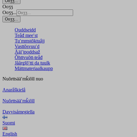
Ooʒʒ...
Ooʒʒ
Ooʒʒ...
Ooʒʒ...
Ouddseidd
Teâđ meeʹst
Tuʹmmstõktuâjj
Vasttõsvuuʹd
Ääiʹjpoddsaž
Õhttvuõtt-teâđ
Jåårǥlõʹtti da tuulk
Mättmateriaalkaupp
Nuõrttsääʹmǩiõll
nuo
Anarâškielâ
Nuõrttsääʹmǩiõll
Davvisámegiella
Suomi
English