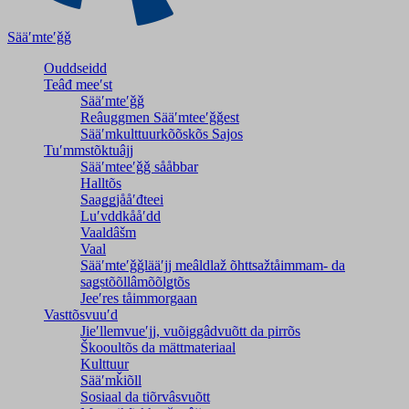
Sääʹmteʹǧǧ
Ouddseidd
Teâđ meeʹst
Sääʹmteʹǧǧ
Reâuggmen Sääʹmteeʹǧǧest
Sääʹmkulttuurkõõskõs Sajos
Tuʹmmstõktuâjj
Sääʹmteeʹǧǧ sååbbar
Halltõs
Saaǥǥjååʹđteei
Luʹvddkååʹdd
Vaaldâšm
Vaal
Sääʹmteʹǧǧlääʹjj meâldlaž õhttsažtåimmam- da
saǥstõõllâmõõlǥtõs
Jeeʹres tåimmorgaan
Vasttõsvuuʹd
Jieʹllemvueʹjj, vuõiggâdvuõtt da pirrõs
Škooultõs da mättmateriaal
Kulttuur
Sääʹmǩiõll
Sosiaal da tiõrvâsvuõtt