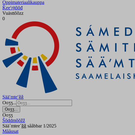
Oppimateriaalikauppa
Ǩeeʹrjtõõđ
Vuästtõõzz
0
Sääʹmteʹǧǧ
Ooʒʒ...
Ooʒʒ...
Ooʒʒ
Šõddmõõžž
Sää´mtee´ǧǧ sååbbar 1/2025
Mååusat