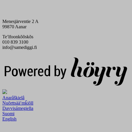
Menesjärventie 2 A
99870 Aanar
Teʹlfoonkõõskõs
010 839 3100
info@samediggi.fi
Digi- ja mainostoimisto Höyry Rovaniemi ja Oulu
Anarâškielâ
Nuõrttsääʹmǩiõll
Davvisámegiella
Suomi
English