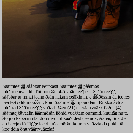
Sääʹmteeʹǧǧ sååbbar eeʹttkâstt Sääʹmteeʹǧǧ pââimõs
mieʹrreemvääʹld. Tõt noorââtt 4-5 vuâra eeʹjjest. Sääʹmteeʹǧǧ
sååbbar tuʹmmai jäänmõsân nåkam ceâlklmin, eʹtǩǩõõzzin da jeeʹres
peäʹlestvälddmõõžžin, koid Sääʹmteʹǧǧ lij ouddam. Riikksuåvtõs
mieʹrrad Sääʹmteeʹǧǧ vuäzzliʹžžen (21) da väärrvuäzzliʹžžen (4)
sääʹmteʹǧǧvaalin jäänmõsân jiõnid vuäǯǯam oummid, kuuitâǥ nuʹtt,
što juõʹǩǩ säʹmmlai dommvuuʹd kååʹddest (Jeänõk, Aanar, Suäʹđjel
da Uccjokk) âʹlǧǧe leeʹd uuʹccmõsân kolmm vuäzzla da pukin täin
kooʹddin õhtt väärrvuäzzlaž.