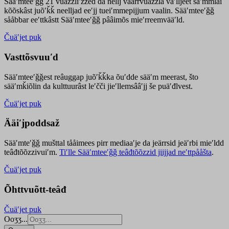
Sääʹmteeʹǧǧ 21 vuäzzliʹžžed da nellj väärrvuäzzla vaʹlljeet säʹmmlai
kõõskâst juõʹǩǩ neelljad eeʹjj tueiʹmmepijjum vaalin. Sääʹmteeʹǧǧ
sååbbar eeʹttkâstt Sääʹmteeʹǧǧ pââimõs mieʹrreemvääʹld.
Čuäʹjet puk
Vasttõsvuuʹd
Sääʹmteeʹǧǧest
reâuggap
juõʹǩǩka
õuʹdde
sääʹm meer
ast
, što
sääʹmǩiõlin da kulttuurâst leʹčči jieʹllemsââʹjj še puäʹđlvest.
Čuäʹjet puk
Ääiʹjpoddsaž
Sääʹmteʹǧǧ mušttal tååimees pirr mediaaʹje da jeärrsid jeäʹrbi mieʹldd
teâđtõõzzivuiʹm.
Tiʹlle Sääʹmteeʹǧǧ teâđtõõzzid jiijjad neʹttpååšta
.
Čuäʹjet puk
Õhttvuõtt-teâđ
Čuäʹjet puk
Ooʒʒ...