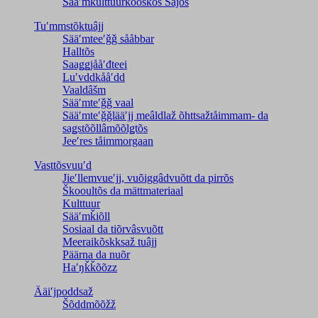
Sääʹmkulttuurkõõskõs Sajos
Tuʹmmstõktuâjj
Sääʹmteeʹǧǧ sååbbar
Halltõs
Saaǥǥjååʹđteei
Luʹvddkååʹdd
Vaaldâšm
Sääʹmteʹǧǧ vaal
Sääʹmteʹǧǧlääʹjj meâldlaž õhttsažtåimmam- da
saǥstõõllâmõõlǥtõs
Jeeʹres tåimmorgaan
Vasttõsvuuʹd
Jieʹllemvueʹjj, vuõiggâdvuõtt da pirrõs
Škooultõs da mättmateriaal
Kulttuur
Sääʹmǩiõll
Sosiaal da tiõrvâsvuõtt
Meeraikõskksaž tuâjj
Päärna da nuõr
Haʹŋǩǩõõzz
Ääiʹjpoddsaž
Šõddmõõžž