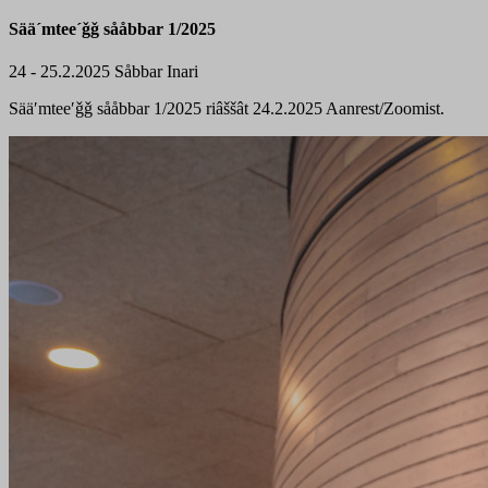
Sää´mtee´ǧǧ sååbbar 1/2025
24 - 25.2.2025
Såbbar
Inari
Sääʹmteeʹǧǧ sååbbar 1/2025 riâššât 24.2.2025 Aanrest/Zoomist.