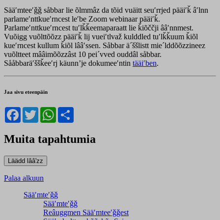
Sääʹmteeʹǧǧ såbbar lie õlmmâz da tõid vuäitt seuʹrrjed pääiʹǩ âʹlnn
parlameʹnttkueʹrncest leʹbe Zoom webinaar pääiʹǩ.
Parlameʹnttkueʹrncest tuʹlǩǩeemaparaatt lie ǩiõččji ââʹnnmest.
Vuõigg vuõlttõõzz pääiʹǩ lij vueiʹtlvaž kulddled tuʹlǩǩuum ǩiõl
kueʹrncest kullum ǩiõl lââʹssen. Såbbar ä´ššlistt mie´lddõõzzineez
vuõltteet mââimõõzzâst 10 pei´vved ouddâl såbbar.
Sååbbaräʹššǩeeʹrj käunnʼje dokumeeʹntin
tääiʹben
.
Jaa sivu eteenpäin
Facebook
Twitter
WhatsApp
Share
Muita tapahtumia
Palaa alkuun
Sääʹmteʹǧǧ
Sääʹmteʹǧǧ
Reâuggmen Sääʹmteeʹǧǧest