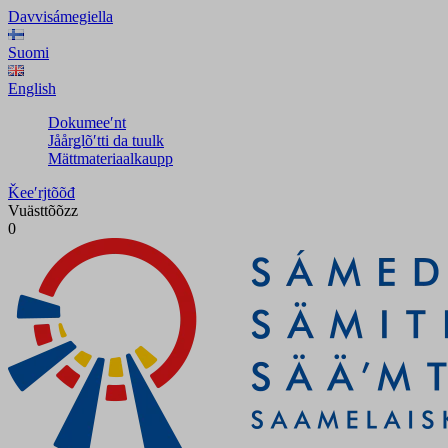
Davvisámegiella
Suomi
English
Dokumeeʹnt
Jåårǥlõʹtti da tuulk
Mättmateriaalkaupp
Ǩeeʹrjtõõđ
Vuästtõõzz
0