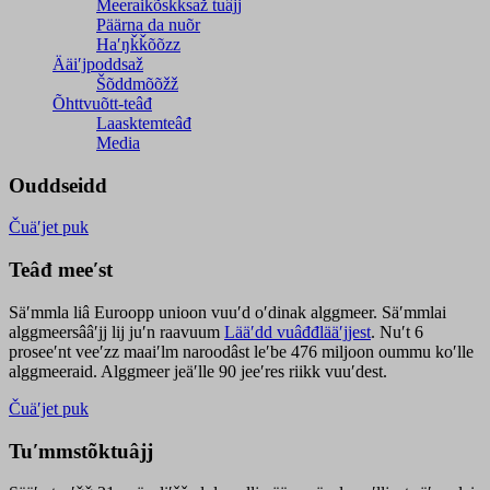
Meeraikõskksaž tuâjj
Päärna da nuõr
Haʹŋǩǩõõzz
Ääiʹjpoddsaž
Šõddmõõžž
Õhttvuõtt-teâđ
Laasktemteâđ
Media
Ouddseidd
Čuäʹjet puk
Teâđ meeʹst
Säʹmmla liâ Euroopp unioon vuuʹd oʹdinak alggmeer. Säʹmmlai
alggmeersââʹjj lij juʹn raavuum
Lääʹdd vuâđđlääʹjjest
. Nuʹt 6
proseeʹnt veeʹzz maaiʹlm naroodâst leʹbe 476 miljoon oummu koʹlle
alggmeeraid. Alggmeer jeäʹlle 90 jeeʹres riikk vuuʹdest.
Čuäʹjet puk
Tuʹmmstõktuâjj