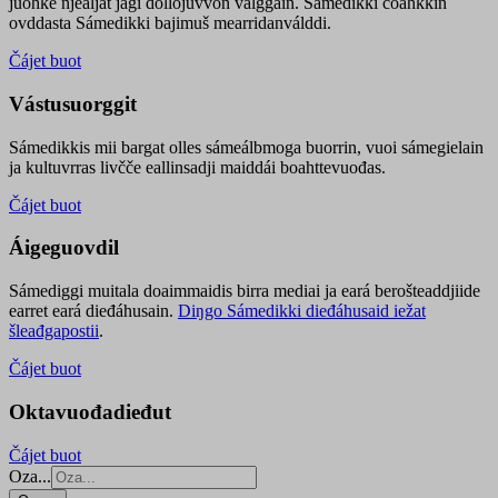
juohke njealját jagi dollojuvvon válggain. Sámedikki čoahkkin
ovddasta Sámedikki bajimuš mearridanválddi.
Čájet buot
Vástusuorggit
Sámedikkis mii bargat olles sámeálbmoga buorrin, vuoi sámegielain
ja kultuvrras livčče eallinsadji maiddái boahttevuođas.
Čájet buot
Áigeguovdil
Sámediggi muitala doaimmaidis birra mediai ja eará berošteaddjiide
earret eará dieđáhusain.
Diŋgo Sámedikki dieđáhusaid iežat
šleađgapostii
.
Čájet buot
Oktavuođadieđut
Čájet buot
Oza...