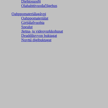
Diehtosuodji
Olahahttivuođačilgehus
Oahppomateriálagávpi
Oahppomateriálat
Girjjálašvuohta
Spealut
Jietna- ja videovurkkohusat
Deaddiluvvon buktagat
Nuvttá digibuktagat