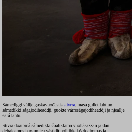
Sámediggi vállje gaskavuođastis
stivrra
, masa gullet lahttun
sámedikki ságajođiheaddji, guokte várreságajođiheaddji ja njeallje
eará lahtu.
Stivra doaibmá sámedikki čoahkkima vuollásažžan ja dan
dehaleamos bargun lea vástidit politihkalaš doaimmas ja