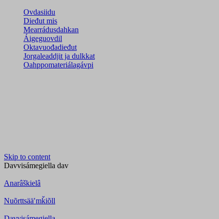
Ovdasiidu
Dieđut mis
Mearrádusdahkan
Áigeguovdil
Oktavuođadieđut
Jorgaleaddjit ja dulkkat
Oahppomateriálagávpi
Skip to content
Davvisámegiella
dav
Anarâškielâ
Nuõrttsääʹmǩiõll
Davvisámegiella