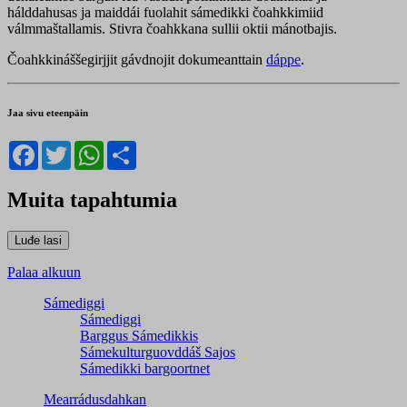
hálddahusas ja maiddái fuolahit sámedikki čoahkkimiid
válmmaštallamis. Stivra čoahkkana sullii oktii mánotbajis.
Čoahkkináššegirjjit gávdnojit dokumeanttain
dáppe
.
Jaa sivu eteenpäin
Facebook
Twitter
WhatsApp
Share
Muita tapahtumia
Palaa alkuun
Sámediggi
Sámediggi
Barggus Sámedikkis
Sámekulturguovddáš Sajos
Sámedikki bargoortnet
Mearrádusdahkan