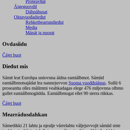
Prošeavttat
Áigeguovdil
Dáhpáhusat
Oktavuođadieđut
Rehketbearrandieđut
Media
Mánát ja nuorat
Ovdasiidu
Čájet buot
Dieđut mis
Sámit leat Eurohpa uniovnna áidna eamiálbmot. Sámiid
eamiálbmotsajádat lea nannejuvvon
Suoma vuođđolágas
. Sullii 6
proseantta olles máilmmi veahkadagas elege 476 miljovnna olbmo
gullet eamiálbmogiidda. Eamiálbmogat ellet 90 sierra riikkas.
Čájet buot
Mearrádusdahkan
Sámedikki 21 lahtu ja njealje várrelahtu váljejuvvojit sámiid siste