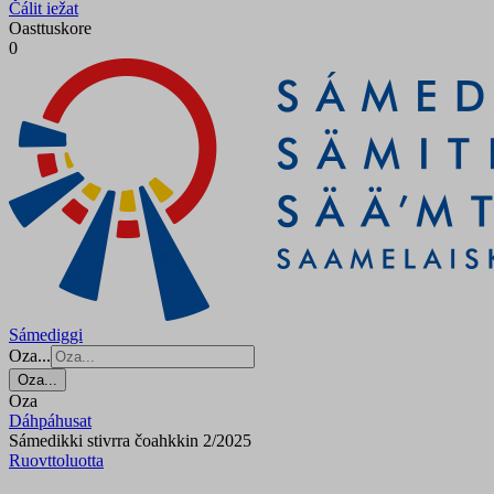
Čálit iežat
Oasttuskore
0
Sámediggi
Oza...
Oza...
Oza
Dáhpáhusat
Sámedikki stivrra čoahkkin 2/2025
Ruovttoluotta