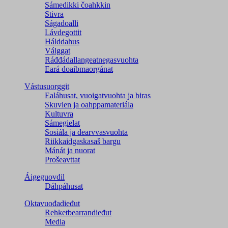
Sámedikki čoahkkin
Stivra
Ságadoalli
Lávdegottit
Hálddahus
Válggat
Ráđđádallangeatnegas­vuohta
Eará doaibmaorgánat
Vástusuorggit
Ealáhusat, vuoigatvuohta ja biras
Skuvlen ja oahppamateriála
Kultuvra
Sámegielat
Sosiála ja dearvvasvuohta
Riikkaidgaskasaš bargu
Mánát ja nuorat
Prošeavttat
Áigeguovdil
Dáhpáhusat
Oktavuođadieđut
Rehketbearrandieđut
Media