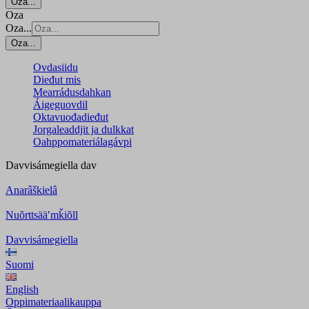
Oza...
Oza
Oza...
Oza...
Ovdasiidu
Dieđut mis
Mearrádusdahkan
Áigeguovdil
Oktavuođadieđut
Jorgaleaddjit ja dulkkat
Oahppomateriálagávpi
Davvisámegiella
dav
Anarâškielâ
Nuõrttsääʹmǩiõll
Davvisámegiella
Suomi
English
Oppimateriaalikauppa