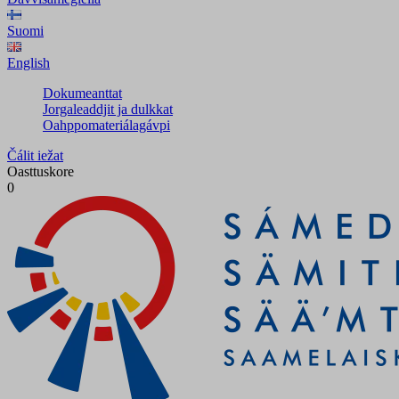
Suomi
English
Dokumeanttat
Jorgaleaddjit ja dulkkat
Oahppomateriálagávpi
Čálit iežat
Oasttuskore
0