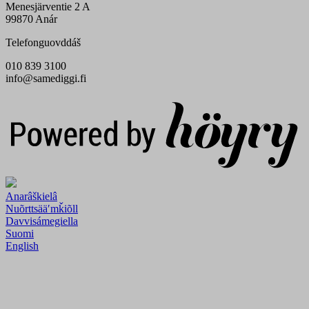
Menesjärventie 2 A
99870 Anár
Telefonguovddáš
010 839 3100
info@samediggi.fi
Digi- ja mainostoimisto Höyry Rovaniemi ja Oulu
Anarâškielâ
Nuõrttsääʹmǩiõll
Davvisámegiella
Suomi
English