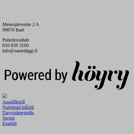
Menesjärventie 2 A
99870 Inari
Puhelinvaihde
010 839 3100
info@samediggi.fi
Digi- ja mainostoimisto Höyry Rovaniemi ja Oulu
Anarâškielâ
Nuõrttsääʹmǩiõll
Davvisámegiella
Suomi
English