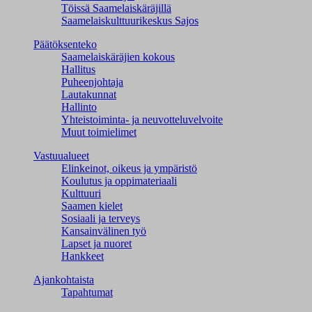
Töissä Saamelaiskäräjillä
Saamelaiskulttuuri­keskus Sajos
Päätöksenteko
Saamelaiskäräjien kokous
Hallitus
Puheenjohtaja
Lautakunnat
Hallinto
Yhteistoiminta- ja neuvotteluvelvoite
Muut toimielimet
Vastuualueet
Elinkeinot, oikeus ja ympäristö
Koulutus ja oppimateriaali
Kulttuuri
Saamen kielet
Sosiaali ja terveys
Kansainvälinen työ
Lapset ja nuoret
Hankkeet
Ajankohtaista
Tapahtumat