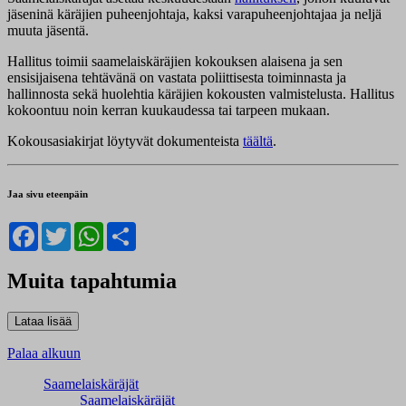
jäseninä käräjien puheenjohtaja, kaksi varapuheenjohtajaa ja neljä
muuta jäsentä.
Hallitus toimii saamelaiskäräjien kokouksen alaisena ja sen
ensisijaisena tehtävänä on vastata poliittisesta toiminnasta ja
hallinnosta sekä huolehtia käräjien kokousten valmistelusta. Hallitus
kokoontuu noin kerran kuukaudessa tai tarpeen mukaan.
Kokousasiakirjat löytyvät dokumenteista
täältä
.
Jaa sivu eteenpäin
Facebook
Twitter
WhatsApp
Share
Muita tapahtumia
Palaa alkuun
Saamelaiskäräjät
Saamelaiskäräjät