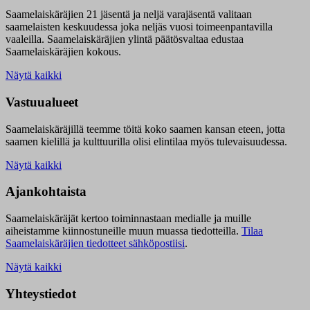
Saamelaiskäräjien 21 jäsentä ja neljä varajäsentä valitaan
saamelaisten keskuudessa joka neljäs vuosi toimeenpantavilla
vaaleilla. Saamelaiskäräjien ylintä päätösvaltaa edustaa
Saamelaiskäräjien kokous.
Näytä kaikki
Vastuualueet
Saamelaiskäräjillä t
eemme töitä koko saamen kansan eteen, jotta
saamen kielillä ja kulttuurilla olisi elintilaa myös tulevaisuudessa.
Näytä kaikki
Ajankohtaista
Saamelaiskäräjät kertoo toiminnastaan medialle ja muille
aiheistamme kiinnostuneille muun muassa tiedotteilla.
Tilaa
Saamelaiskäräjien tiedotteet sähköpostiisi
.
Näytä kaikki
Yhteystiedot