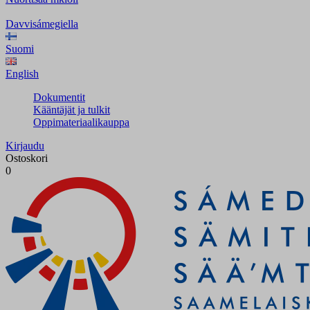
Davvisámegiella
Suomi
English
Dokumentit
Kääntäjät ja tulkit
Oppimateriaalikauppa
Kirjaudu
Ostoskori
0