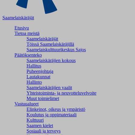
Saamelaiskäräjät
Etusivu
Tietoa meistä
Saamelaiskäräjät
Töissä Saamelaiskäräjillä
Saamelaiskulttuuri­keskus Sajos
Päätöksenteko
Saamelaiskäräjien kokous
Hallitus
Puheenjohtaja
Lautakunnat
Hallinto
Saamelaiskäräjien vaalit
Yhteistoiminta- ja neuvotteluvelvoite
Muut toimielimet
Vastuualueet
Elinkeinot, oikeus ja ympäristö
Koulutus ja oppimateriaali
Kulttuuri
Saamen kielet
Sosiaali ja terveys