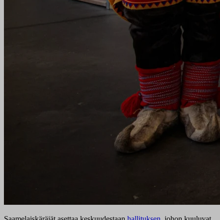
Saamelaiskäräjät asettaa keskuudestaan
hallituksen
, johon kuuluvat