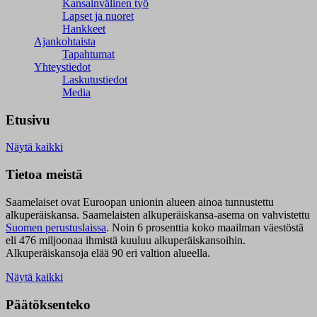
Kansainvälinen työ
Lapset ja nuoret
Hankkeet
Ajankohtaista
Tapahtumat
Yhteystiedot
Laskutustiedot
Media
Etusivu
Näytä kaikki
Tietoa meistä
Saamelaiset ovat Euroopan unionin alueen ainoa tunnustettu
alkuperäiskansa. Saamelaisten alkuperäiskansa-asema on vahvistettu
Suomen perustuslaissa
.
Noin 6 prosenttia koko maailman väestöstä
eli 476 miljoonaa ihmistä kuuluu alkuperäiskansoihin.
Alkuperäiskansoja elää 90 eri valtion alueella.
Näytä kaikki
Päätöksenteko