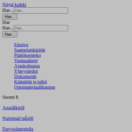
Näytä kaikki
Hae...
Hae...
Hae
Hae...
Hae...
Etusivu
Saamelaiskäräjät
Päätöksenteko
Vastuualueet
Ajankohtaista
Yhteystiedot
Dokumentit
Kääntäjät ja tulkit
Oppimateriaalikauppa
Suomi
fi
Anarâškielâ
Nuõrttsääʹmǩiõll
Davvisámegiella