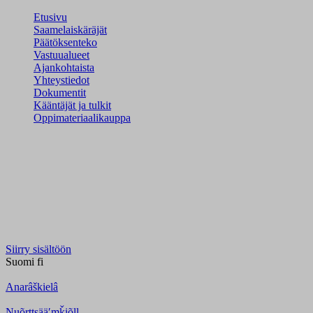
Etusivu
Saamelaiskäräjät
Päätöksenteko
Vastuualueet
Ajankohtaista
Yhteystiedot
Dokumentit
Kääntäjät ja tulkit
Oppimateriaalikauppa
Siirry sisältöön
Suomi
fi
Anarâškielâ
Nuõrttsääʹmǩiõll