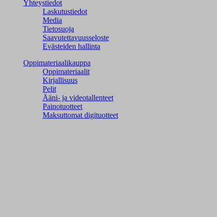
Yhteystiedot
Laskutustiedot
Media
Tietosuoja
Saavutettavuusseloste
Evästeiden hallinta
Oppimateriaalikauppa
Oppimateriaalit
Kirjallisuus
Pelit
Ääni- ja videotallenteet
Painotuotteet
Maksuttomat digituotteet