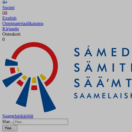
Suomi
English
Oppimateriaalikauppa
Kirjaudu
Ostoskori
0
Saamelaiskäräjät
Hae...
Hae...