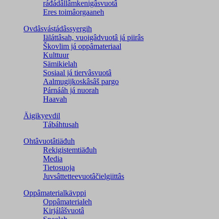
ráđádâllâmkenigâsvuotâ
Eres toimâorgaaneh
Ovdâsvástádâssyergih
Iäláttâsah, vuoigâdvuotâ já piirâs
Škovlim já oppâmateriaal
Kulttuur
Sämikielah
Sosiaal já tiervâsvuotâ
Aalmugijkoskâsâš pargo
Párnááh já nuorah
Haavah
Äigikyevdil
Tábáhtusah
Ohtâvuotâtiäđuh
Rekigistemtiäđuh
Media
Tietosuoja
Juvsâttetteevuotâčielgiittâs
Oppâmaterialkävppi
Oppâmaterialeh
Kirjálâšvuotâ