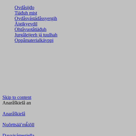
Ovdâsijđo
Tiäđuh mist
Ovdâsvástádâssyergih
Äigikyevdil
Ohtâvuotâtiäđuh
Jurgâleijeeh já tuulhah
Oppâmaterialkävppi
Skip to content
Anarâškielâ
an
Anarâškielâ
Nuõrttsääʹmǩiõll
Davvisámegiella