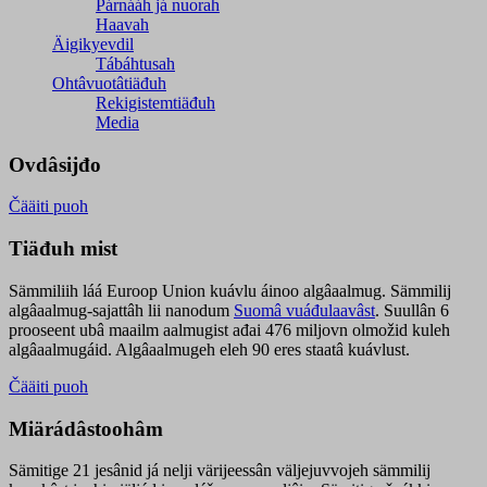
Párnááh já nuorah
Haavah
Äigikyevdil
Tábáhtusah
Ohtâvuotâtiäđuh
Rekigistemtiäđuh
Media
Ovdâsijđo
Čääiti puoh
Tiäđuh mist
Sämmiliih láá Euroop Union kuávlu áinoo algâaalmug. Sämmilij
algâaalmug-sajattâh lii nanodum
Suomâ vuáđulaavâst
. Suullân 6
prooseent ubâ maailm aalmugist ađai 476 miljovn olmožid kuleh
algâaalmugáid. Algâaalmugeh eleh 90 eres staatâ kuávlust.
Čääiti puoh
Miärádâstoohâm
Sämitige 21 jesânid já nelji värijeessân väljejuvvojeh sämmilij