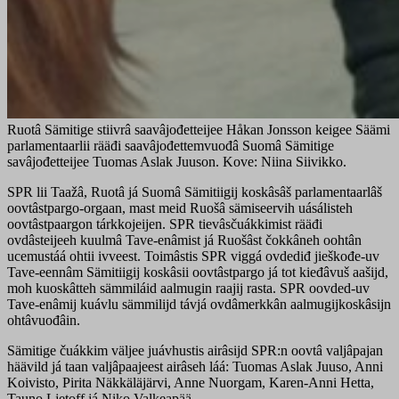
Ruotâ Sämitige stiivrâ saavâjođetteijee Håkan Jonsson keigee Säämi
parlamentaarlii rääđi saavâjođettemvuođâ Suomâ Sämitige
savâjođetteijee Tuomas Aslak Juuson. Kove: Niina Siivikko.
SPR lii Taažâ, Ruotâ já Suomâ Sämitiigij koskâsâš parlamentaarlâš
oovtâstpargo-orgaan, mast meid Ruošâ sämiseervih uásálisteh
oovtâstpaargon tárkkojeijen. SPR tievâsčuákkimist rääđi
ovdâsteijeeh kuulmâ Tave-enâmist já Ruošâst čokkâneh oohtân
ucemustáá ohtii ivveest. Toimâstis SPR viggá ovdediđ jieškođe-uv
Tave-eennâm Sämitiigij koskâsii oovtâstpargo já tot kieđâvuš aašijd,
moh kuoskâtteh sämmiláid aalmugin raajij rasta. SPR oovded-uv
Tave-enâmij kuávlu sämmilijd távjá ovdâmerkkân aalmugijkoskâsijn
ohtâvuođâin.
Sämitige čuákkim väljee juávhustis airâsijd SPR:n oovtâ valjâpajan
häävild já taan valjâpaajeest airâseh láá: Tuomas Aslak Juuso, Anni
Koivisto, Pirita Näkkäläjärvi, Anne Nuorgam, Karen-Anni Hetta,
Tauno Ljetoff já Niko Valkeapää.