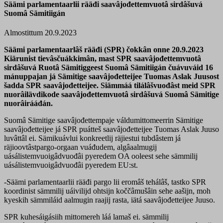
Säämi parlamentaarlii rääđi saavâjođettemvuotâ sirdâšuvá
Suomâ Sämitiigán
Almostittum 20.9.2023
Säämi parlamentaarlâš rääđi (SPR) čokkân onne 20.9.2023
Kiärunist tievâsčuákkimân, mast SPR saavâjođettemvuotâ
sirdâšuvá Ruotâ Sämitiggeest Suomâ Sämitiigán čuávuváid 16
mánuppajan já Sämitige saavâjođetteijee Tuomas Aslak Juusost
šadda SPR saavâjođetteijee. Siämmáá tilálâšvuođâst meid SPR
nuorâilävdikode saavâjođettemvuotâ sirdâšuvá Suomâ Sämitige
nuorâirááđán.
Suomâ Sämitige saavâjođettempaje váldumittomeerrin Sämitige
saavâjođetteijee já SPR puátteš saavâjođetteijee Tuomas Aslak Juuso
luvâttâl ei. Sämikuávlui konkreetlij räjiestui tubdâstem já
räjioovtâstpargo-orgaan vuáđudem, algâaalmugij
uásálistemvuoigâdvuođâi pyeredem OA ooleest sehe sämmilij
uásálistemvuoigâdvuođâi pyeredem EU:st.
-Säämi parlamentaarlii rääđi pargo lii eromâš tehálâš, tastko SPR
koordinist sämmilij uáivilijd ohtsijn koččâmušâin sehe aašijn, moh
kyeskih sämmiláid aalmugin raajij rasta, iätá saavâjođetteijee Juuso.
SPR kuhesáigásiih mittomereh láá lamaš ei. sämmilij