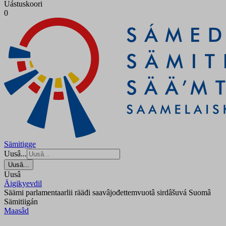
Uástuskoori
0
Sämitigge
Uusâ...
Uusâ...
Uusâ
Äigikyevdil
Säämi parlamentaarlii rääđi saavâjođettemvuotâ sirdâšuvá Suomâ
Sämitiigán
Maasâd