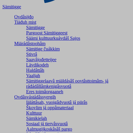
Sämitigge
Ovdâsijđo
Tiäđuh mist
Sämitigge
Pargoost Sämitiggeest
Säämi kulttuurkuávdáš Sajos
Miärádâstoohâm
Sämitige čuákkim
Stivrâ
Saavâjođetteijee
Lävdikodeh
Haldâttâh
Vaaljah
Sämitiggelaavâ miäldásâš oovtâsttoimâm- já
ráđádâllâmkenigâsvuotâ
Eres toimâorgaaneh
Ovdâsvástádâssyergih
Iäláttâsah, vuoigâdvuotâ já piirâs
Škovlim já oppâmateriaal
Kulttuur
Sämikielah
Sosiaal já tiervâsvuotâ
Aalmugijkoskâsâš pargo