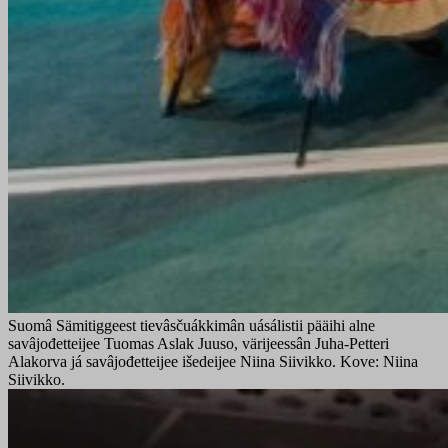
Suomâ Sämitiggeest tievâsčuákkimân uásálistii pääihi alne
savâjođetteijee Tuomas Aslak Juuso, värijeessân Juha-Petteri
Alakorva já savâjođetteijee išedeijee Niina Siivikko. Kove: Niina
Siivikko.