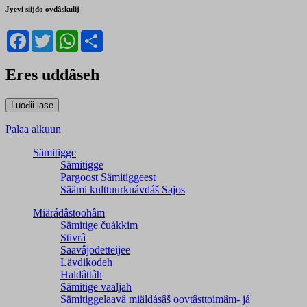
Jyevi siijđo ovdâskulij
Facebook
Twitter
WhatsApp
Share
Eres uđđâseh
Palaa alkuun
Sämitigge
Sämitigge
Pargoost Sämitiggeest
Säämi kulttuurkuávdáš Sajos
Miärádâstoohâm
Sämitige čuákkim
Stivrâ
Saavâjođetteijee
Lävdikodeh
Haldâttâh
Sämitige vaaljah
Sämitiggelaavâ miäldásâš oovtâsttoimâm- já