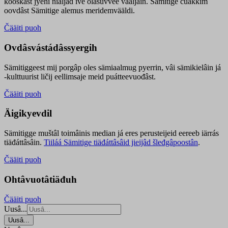
kooskâst jyehi niäljád ive olášuvvee vaaljâin. Sämitige čuákkim
oovdâst Sämitige alemus meridemvääldi.
Čääiti puoh
Ovdâsvástádâssyergih
Sämitiggeest mij porgâp oles sämiaalmug pyerrin, vâi sämikielâin já
-kulttuurist ličij eellimsaje meid puátteevuođâst.
Čääiti puoh
Äigikyevdil
Sämitigge muštâl toimâinis median já eres perusteijeid eereeb iärrás
tiäđáttâsâin.
Tiiláá Sämitige tiäđáttâsâid jieijâd šleđgâpoostân
.
Čääiti puoh
Ohtâvuotâtiäđuh
Čääiti puoh
Uusâ...
Uusâ...