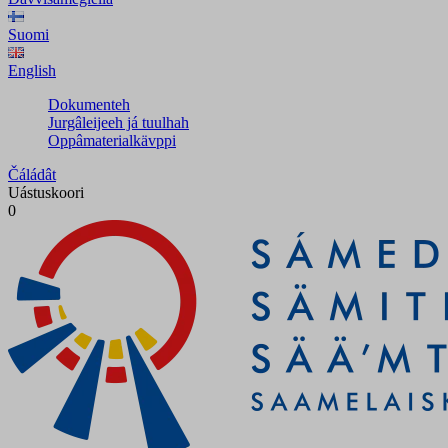
Suomi
English
Dokumenteh
Jurgâleijeeh já tuulhah
Oppâmaterialkävppi
Čáládât
Uástuskoori
0