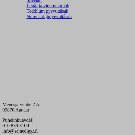
Speelah
Jienâ- já videovuárháh
Teddilum pyevtittâsah
Nuuvtá digipyevtittâsah
Menesjärventie 2 A
99870 Aanaar
Puhelinkuávdáš
010 839 3100
info@samediggi.fi