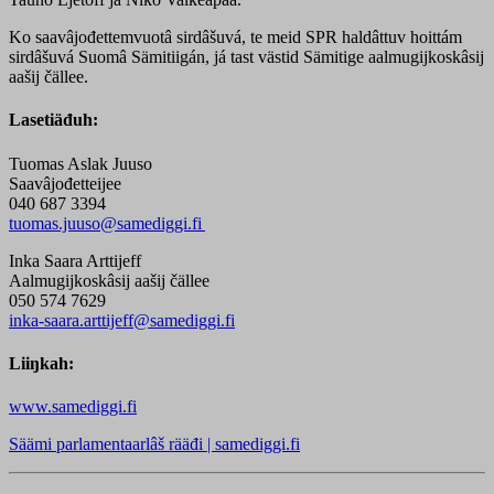
Ko saavâjođettemvuotâ sirdâšuvá, te meid SPR haldâttuv hoittám
sirdâšuvá Suomâ Sämitiigán, já tast västid Sämitige aalmugijkoskâsij
aašij čällee.
Lasetiäđuh:
Tuomas Aslak Juuso
Saavâjođetteijee
040 687 3394
tuomas.juuso@samediggi.fi
Inka Saara Arttijeff
Aalmugijkoskâsij aašij čällee
050 574 7629
inka-saara.arttijeff@samediggi.fi
Liiŋkah:
www.samediggi.fi
Säämi parlamentaarlâš rääđi | samediggi.fi