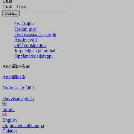
Uusâ
Uusâ...
Uusâ...
Ovdâsijđo
Tiäđuh mist
Ovdâsvástádâssyergih
Äigikyevdil
Ohtâvuotâtiäđuh
Jurgâleijeeh já tuulhah
Oppâmaterialkävppi
Anarâškielâ
an
Anarâškielâ
Nuõrttsääʹmǩiõll
Davvisámegiella
Suomi
English
Oppimateriaalikauppa
Čáládât