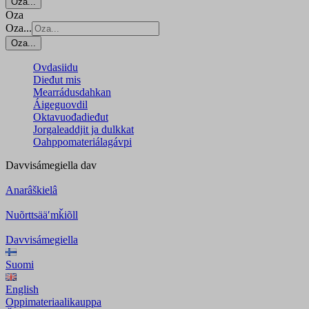
Oza...
Oza
Oza...
Oza...
Ovdasiidu
Dieđut mis
Mearrádusdahkan
Áigeguovdil
Oktavuođadieđut
Jorgaleaddjit ja dulkkat
Oahppomateriálagávpi
Davvisámegiella
dav
Anarâškielâ
Nuõrttsääʹmǩiõll
Davvisámegiella
Suomi
English
Oppimateriaalikauppa