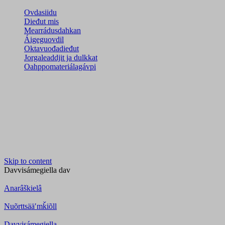
Ovdasiidu
Dieđut mis
Mearrádusdahkan
Áigeguovdil
Oktavuođadieđut
Jorgaleaddjit ja dulkkat
Oahppomateriálagávpi
Skip to content
Davvisámegiella
dav
Anarâškielâ
Nuõrttsääʹmǩiõll
Davvisámegiella