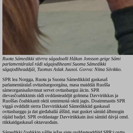
Ruoŧa Sámedikki stivrra ságadoalli Håkan Jonsson geige Sámi
parlamentáralaš ráđi ságajođiheami Suoma Sámedikki
ságajođiheaddjái, Tuomas Aslak Juusoi. Govva: Niina Siivikko.
SPR lea Norgga, Ruoŧa ja Suoma Sámedikkiid gaskasaš
parlamentáralaš ovttasbargoorgána, masa maiddái Ruošša
sámeorganisašuvnnat servet ovttasbargui áicin. SPR
dievasčoahkkimis ráđi ovddasteaddjit golmma Davviriikkas ja
Ruoššas čoahkkanit oktii unnimustá oktii jagis. Doaimmastis SPR
viggá ovddidit sierra Davviriikkaid Sámedikkiid gaskasaš
ovttasbarggu ja dat gieđahallá áššiid, mat gusket sámiid álbmogin
rájáid badjel. SPR ovddastage Davviriikkain ássi sámiid dávjá omd.
riikkaidgaskasaš oktavuođain.
Sámedikki čoahkkin vállje iežas siste ovddasteaddjiid SPR:i ovtta