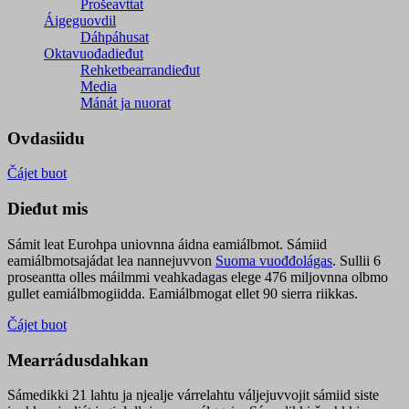
Prošeavttat
Áigeguovdil
Dáhpáhusat
Oktavuođadieđut
Rehketbearrandieđut
Media
Mánát ja nuorat
Ovdasiidu
Čájet buot
Dieđut mis
Sámit leat Eurohpa uniovnna áidna eamiálbmot. Sámiid
eamiálbmotsajádat lea nannejuvvon
Suoma vuođđolágas
. Sullii 6
proseantta olles máilmmi veahkadagas elege 476 miljovnna olbmo
gullet eamiálbmogiidda. Eamiálbmogat ellet 90 sierra riikkas.
Čájet buot
Mearrádusdahkan
Sámedikki 21 lahtu ja njealje várrelahtu váljejuvvojit sámiid siste