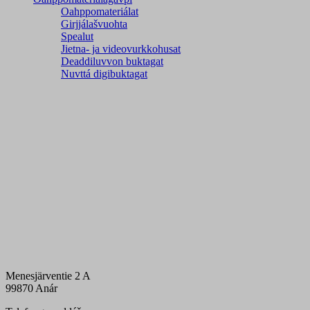
Oahppomateriálat
Girjjálašvuohta
Spealut
Jietna- ja videovurkkohusat
Deaddiluvvon buktagat
Nuvttá digibuktagat
Menesjärventie 2 A
99870 Anár