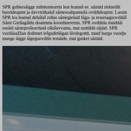
SPR guhkesáigge mihttomearrin leat leamaš ee. sámiid riektedili
buorideapmi ja davviriikalaš sámesoahpamuša ovddideapmi. Lassin
SPR lea leamaš dehálaš rollas sámegielaid fága- ja resursaguovddáš
Sámi Giellagáldu doaimma koordineremis. SPR ovddida maiddái
earáid sámeprošeavttaid ollašuvvama, mat rasttildit rájáid. SPR
vuollásažžan doibmet iešguđetlágan lávdegottit, maid bargu vuodju
mange áigge áigeguovdilis temáide, mat gusket sámiid.