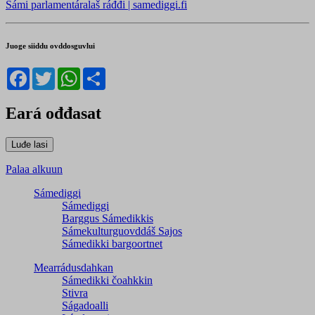
Sámi parlamentáralaš ráđđi | samediggi.fi
Juoge siiddu ovddosguvlui
Facebook
Twitter
WhatsApp
Share
Eará ođđasat
Palaa alkuun
Sámediggi
Sámediggi
Barggus Sámedikkis
Sámekulturguovddáš Sajos
Sámedikki bargoortnet
Mearrádusdahkan
Sámedikki čoahkkin
Stivra
Ságadoalli