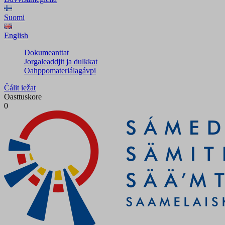
Suomi
English
Dokumeanttat
Jorgaleaddjit ja dulkkat
Oahppomateriálagávpi
Čálit iežat
Oasttuskore
0