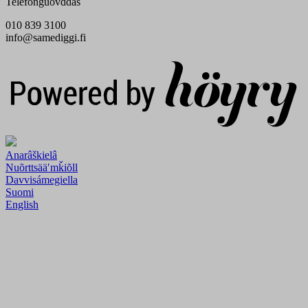
Telefonguovddáš
010 839 3100
info@samediggi.fi
Digi- ja mainostoimisto Höyry Rovaniemi ja Oulu
Anarâškielâ
Nuõrttsääʹmǩiõll
Davvisámegiella
Suomi
English