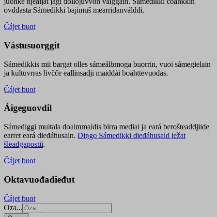
juohke njealját jagi dollojuvvon válggain. Sámedikki čoahkkin
ovddasta Sámedikki bajimuš mearridanválddi.
Čájet buot
Vástusuorggit
Sámedikkis mii bargat olles sámeálbmoga buorrin, vuoi sámegielain
ja kultuvrras livčče eallinsadji maiddái boahttevuođas.
Čájet buot
Áigeguovdil
Sámediggi muitala doaimmaidis birra mediai ja eará berošteaddjiide
earret eará dieđáhusain.
Diŋgo Sámedikki dieđáhusaid iežat
šleađgapostii
.
Čájet buot
Oktavuođadieđut
Čájet buot
Oza...