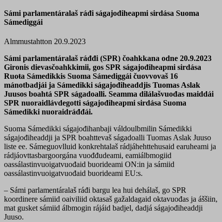
Sámi parlamentáralaš ráđi ságajođiheapmi sirdása Suoma
Sámediggái
Almmustahtton 20.9.2023
Sámi parlamentáralaš ráđđi (SPR) čoahkkana odne 20.9.2023
Gironis dievasčoahkkimii, gos SPR ságajođiheapmi sirdása
Ruoŧa Sámedikkis Suoma Sámediggái čuovvovaš 16
mánotbadjái ja Sámedikki ságajođiheaddjis Tuomas Aslak
Juusos boahtá SPR ságadoalli. Seamma dilálašvuođas maiddái
SPR nuoraidlávdegotti ságajođiheapmi sirdása Suoma
Sámedikki nuoraidráđđái.
Suoma Sámedikki ságajođihanbaji váldoulbmilin Sámedikki
ságajođiheaddji ja SPR boahttevaš ságadoalli Tuomas Aslak Juuso
liste ee. Sámeguovlluid konkrehtalaš rádjáhehttehusaid earuheami ja
rádjáovttasbargoorgána vuođđudeami, eamiálbmogiid
oassálastinvuoigatvuođaid buorideami ON:in ja sámiid
oassálastinvuoigatvuođaid buorideami EU:s.
– Sámi parlamentáralaš ráđi bargu lea hui dehálaš, go SPR
koordinere sámiid oaiviliid oktasaš gažaldagaid oktavuođas ja áššiin,
mat gusket sámiid álbmogin rájáid badjel, dadjá ságajođiheaddji
Juuso.