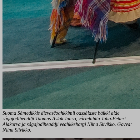
Suoma Sámedikkis dievasčoahkkimii oassálaste báikki alde
ságajođiheaddji Tuomas Aslak Juuso, várrelahttu Juha-Petteri
Alakorva ja ságajođiheaddji veahkkebargi Niina Siivikko. Govva:
Niina Siivikko.