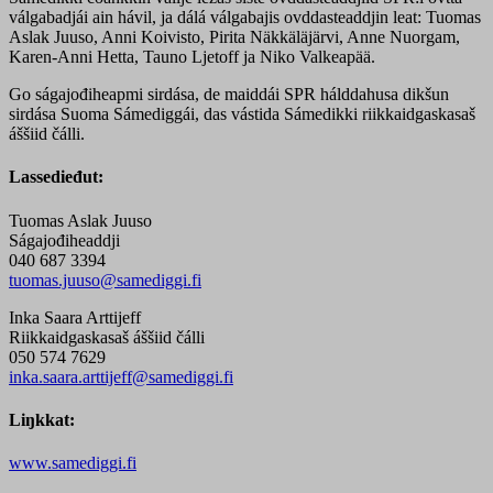
válgabadjái ain hávil, ja dálá válgabajis ovddasteaddjin leat: Tuomas
Aslak Juuso, Anni Koivisto, Pirita Näkkäläjärvi, Anne Nuorgam,
Karen-Anni Hetta, Tauno Ljetoff ja Niko Valkeapää.
Go ságajođiheapmi sirdása, de maiddái SPR hálddahusa dikšun
sirdása Suoma Sámediggái, das vástida Sámedikki riikkaidgaskasaš
áššiid čálli.
Lassedieđut:
Tuomas Aslak Juuso
Ságajođiheaddji
040 687 3394
tuomas.juuso@samediggi.fi
Inka Saara Arttijeff
Riikkaidgaskasaš áššiid čálli
050 574 7629
inka.saara.arttijeff@samediggi.fi
Liŋkkat:
www.samediggi.fi