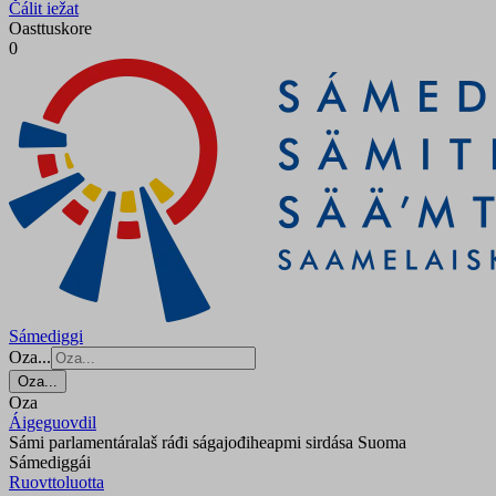
Čálit iežat
Oasttuskore
0
Sámediggi
Oza...
Oza...
Oza
Áigeguovdil
Sámi parlamentáralaš ráđi ságajođiheapmi sirdása Suoma
Sámediggái
Ruovttoluotta