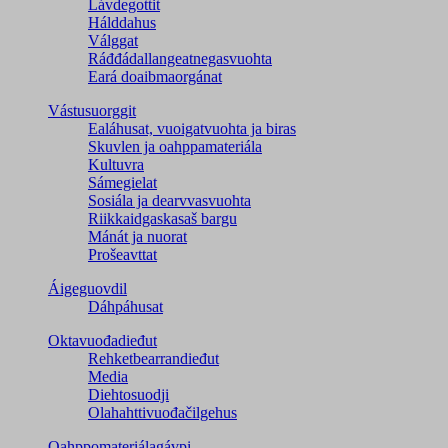
Lávdegottit
Hálddahus
Válggat
Ráđđádallangeatnegas­vuohta
Eará doaibmaorgánat
Vástusuorggit
Ealáhusat, vuoigatvuohta ja biras
Skuvlen ja oahppamateriála
Kultuvra
Sámegielat
Sosiála ja dearvvasvuohta
Riikkaidgaskasaš bargu
Mánát ja nuorat
Prošeavttat
Áigeguovdil
Dáhpáhusat
Oktavuođadieđut
Rehketbearrandieđut
Media
Diehtosuodji
Olahahttivuođačilgehus
Oahppomateriálagávpi