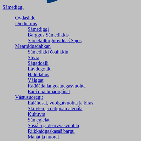
Sámediggi
Ovdasiidu
Dieđut mis
Sámediggi
Barggus Sámedikkis
Sámekulturguovddáš Sajos
Mearrádusdahkan
Sámedikki čoahkkin
Stivra
Ságadoalli
Lávdegottit
Hálddahus
Válggat
Ráđđádallangeatnegas­vuohta
Eará doaibmaorgánat
Vástusuorggit
Ealáhusat, vuoigatvuohta ja biras
Skuvlen ja oahppamateriála
Kultuvra
Sámegielat
Sosiála ja dearvvasvuohta
Riikkaidgaskasaš bargu
Mánát ja nuorat