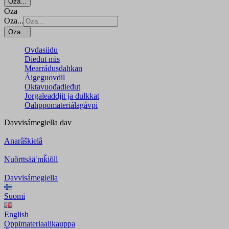
Oza...
Oza
Oza...
Oza...
Ovdasiidu
Dieđut mis
Mearrádusdahkan
Áigeguovdil
Oktavuođadieđut
Jorgaleaddjit ja dulkkat
Oahppomateriálagávpi
Davvisámegiella
dav
Anarâškielâ
Nuõrttsääʹmǩiõll
Davvisámegiella
Suomi
English
Oppimateriaalikauppa