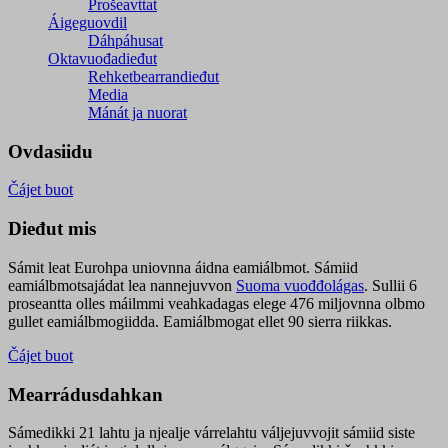
Prošeavttat
Áigeguovdil
Dáhpáhusat
Oktavuođadieđut
Rehketbearrandieđut
Media
Mánát ja nuorat
Ovdasiidu
Čájet buot
Dieđut mis
Sámit leat Eurohpa uniovnna áidna eamiálbmot. Sámiid
eamiálbmotsajádat lea nannejuvvon
Suoma vuođđolágas
. Sullii 6
proseantta olles máilmmi veahkadagas elege 476 miljovnna olbmo
gullet eamiálbmogiidda. Eamiálbmogat ellet 90 sierra riikkas.
Čájet buot
Mearrádusdahkan
Sámedikki 21 lahtu ja njealje várrelahtu váljejuvvojit sámiid siste