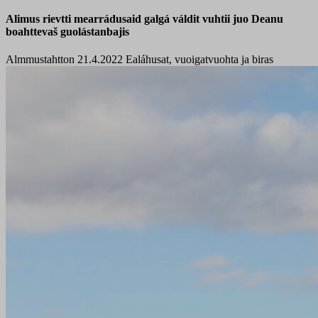
Alimus rievtti mearrádusaid galgá váldit vuhtii juo Deanu
boahttevaš guolástanbajis
Almmustahtton 21.4.2022
Ealáhusat, vuoigatvuohta ja biras