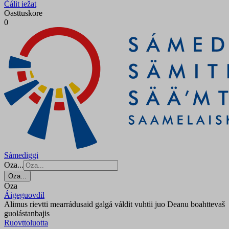
Čálit iežat
Oasttuskore
0
Sámediggi
Oza...
Oza...
Oza
Áigeguovdil
Alimus rievtti mearrádusaid galgá váldit vuhtii juo Deanu boahttevaš
guolástanbajis
Ruovttoluotta