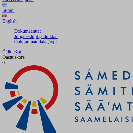
Suomi
English
Dokumeanttat
Jorgaleaddjit ja dulkkat
Oahppomateriálagávpi
Čálit iežat
Oasttuskore
0