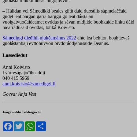
guolástanrihkkumušas hilgojuvvui.
– Hálidan vel Sámedikki beales giitit daid duostilis sápmelaččaid
guđet leat bargan garra barggu go leat dáistalan
vuoigatvuođaideamet ovddas ja sávan midjiide buohkaide lihku dáid
mearrádusaid ovddas, lohká Koivisto.
Sámediggi dieđihii njukčamánus 2022
ahte lea behtton boahttevaš
guolástanbaji evttohuvvon bivdoráddjehusaide Deanus.
Lassedieđut
Anni Koivisto
I várreságajođiheaddji
040 415 5969
anni.koivisto@samediggi.fi
Govva: Anja Vest
Juoge siiddu ovddosguvlui
Facebook
Twitter
WhatsApp
Share