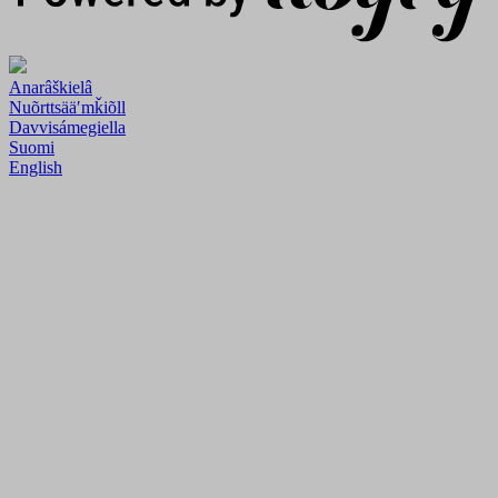
Anarâškielâ
Nuõrttsääʹmǩiõll
Davvisámegiella
Suomi
English