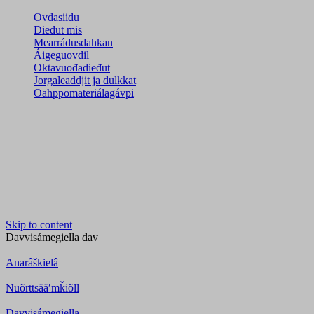
Ovdasiidu
Dieđut mis
Mearrádusdahkan
Áigeguovdil
Oktavuođadieđut
Jorgaleaddjit ja dulkkat
Oahppomateriálagávpi
Skip to content
Davvisámegiella
dav
Anarâškielâ
Nuõrttsääʹmǩiõll
Davvisámegiella