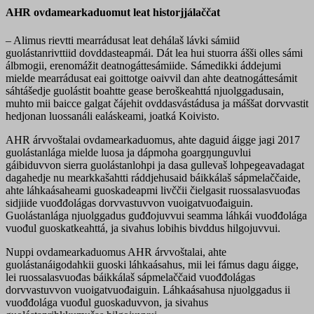
AHR ovdamearkaduomut leat historjjálaččat
– Alimus rievtti mearrádusat leat dehálaš lávki sámiid
guolástanrivttiid dovddasteapmái. Dát lea hui stuorra ášši olles sámi
álbmogii, erenomážit deatnogáttesámiide. Sámedikki áddejumi
mielde mearrádusat eai goittotge oaivvil dan ahte deatnogáttesámit
sáhtášedje guolástit boahtte gease beroškeahttá njuolggadusain,
muhto mii baicce galgat čájehit ovddasvástádusa ja máššat dorvvastit
hedjonan luossanáli ealáskeami, joatká Koivisto.
AHR árvvoštalai ovdamearkaduomus, ahte daguid áigge jagi 2017
guolástanlága mielde luosa ja dápmoha goargŋunguvlui
gáibiduvvon sierra guolástanlohpi ja dasa gullevaš lohpegeavadagat
dagahedje nu mearkkašahtti ráddjehusaid báikkálaš sápmelaččaide,
ahte láhkaásaheami guoskadeapmi livččii čielgasit ruossalasvuođas
sidjiide vuođđolágas dorvvastuvvon vuoigatvuođaiguin.
Guolástanlága njuolggadus guđđojuvvui seamma láhkái vuođđolága
vuođul guoskatkeahttá, ja sivahus lobihis bivddus hilgojuvvui.
Nuppi ovdamearkaduomus AHR árvvoštalai, ahte
guolástanáigodahkii guoski láhkaásahus, mii lei fámus dagu áigge,
lei ruossalasvuođas báikkálaš sápmelaččaid vuođđolágas
dorvvastuvvon vuoigatvuođaiguin. Láhkaásahusa njuolggadus ii
vuođđolága vuođul guoskaduvvon, ja sivahus