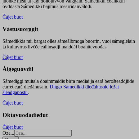
juohke njealját jagi dollojuvvon válggain. Sámedikki čoahkkin
ovddasta Sámedikki bajimuš mearridanválddi.
Čájet buot
Vástusuorggit
Sámedikkis mii bargat olles sámeálbmoga buorrin, vuoi sámegielain
ja kultuvrras livčče eallinsadji maiddái boahttevuođas.
Čájet buot
Áigeguovdil
Sámediggi muitala doaimmaidis birra mediai ja eará berošteaddjiide
earret eará dieđáhusain.
Diŋgo Sámedikki dieđáhusaid iežat
šleađgapostii
.
Čájet buot
Oktavuođadieđut
Čájet buot
Oza...