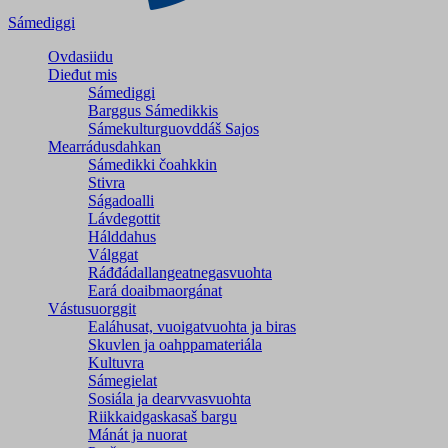
Sámediggi
Ovdasiidu
Dieđut mis
Sámediggi
Barggus Sámedikkis
Sámekulturguovddáš Sajos
Mearrádusdahkan
Sámedikki čoahkkin
Stivra
Ságadoalli
Lávdegottit
Hálddahus
Válggat
Ráđđádallangeatnegas­vuohta
Eará doaibmaorgánat
Vástusuorggit
Ealáhusat, vuoigatvuohta ja biras
Skuvlen ja oahppamateriála
Kultuvra
Sámegielat
Sosiála ja dearvvasvuohta
Riikkaidgaskasaš bargu
Mánát ja nuorat