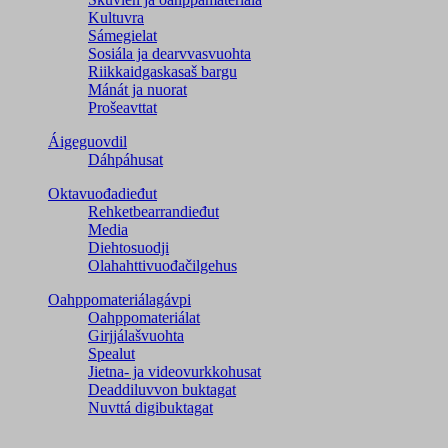
Kultuvra
Sámegielat
Sosiála ja dearvvasvuohta
Riikkaidgaskasaš bargu
Mánát ja nuorat
Prošeavttat
Áigeguovdil
Dáhpáhusat
Oktavuođadieđut
Rehketbearrandieđut
Media
Diehtosuodji
Olahahttivuođačilgehus
Oahppomateriálagávpi
Oahppomateriálat
Girjjálašvuohta
Spealut
Jietna- ja videovurkkohusat
Deaddiluvvon buktagat
Nuvttá digibuktagat