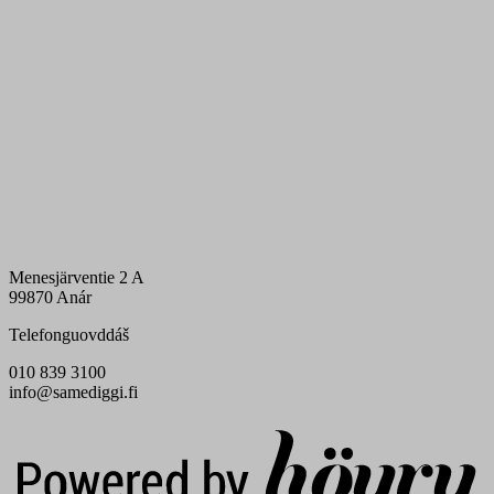
Menesjärventie 2 A
99870 Anár
Telefonguovddáš
010 839 3100
info@samediggi.fi
Digi- ja mainostoimisto Höyry Rovaniemi ja Oulu