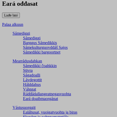
Eará ođđasat
Palaa alkuun
Sámediggi
Sámediggi
Barggus Sámedikkis
Sámekulturguovddáš Sajos
Sámedikki bargoortnet
Mearrádusdahkan
Sámedikki čoahkkin
Stivra
Ságadoalli
Lávdegottit
Hálddahus
Válggat
Ráđđádallangeatnegas­vuohta
Eará doaibmaorgánat
Vástusuorggit
Ealáhusat, vuoigatvuohta ja biras
Skuvlen ja oahppamateriála