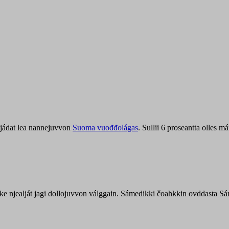
jádat lea nannejuvvon
Suoma vuođđolágas
. Sullii 6 proseantta olles
uohke njealját jagi dollojuvvon válggain. Sámedikki čoahkkin ovddasta 