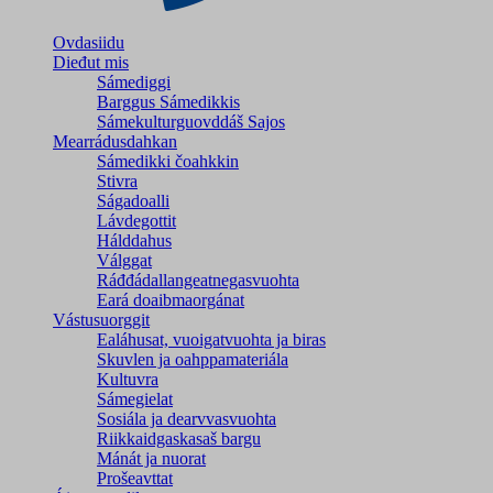
Ovdasiidu
Dieđut mis
Sámediggi
Barggus Sámedikkis
Sámekulturguovddáš Sajos
Mearrádusdahkan
Sámedikki čoahkkin
Stivra
Ságadoalli
Lávdegottit
Hálddahus
Válggat
Ráđđádallangeatnegas­vuohta
Eará doaibmaorgánat
Vástusuorggit
Ealáhusat, vuoigatvuohta ja biras
Skuvlen ja oahppamateriála
Kultuvra
Sámegielat
Sosiála ja dearvvasvuohta
Riikkaidgaskasaš bargu
Mánát ja nuorat
Prošeavttat