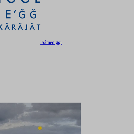
Sámediggi