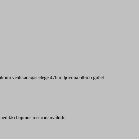
 máilmmi veahkadagas elege 476 miljovnna olbmo gullet
Sámedikki bajimuš mearridanválddi.