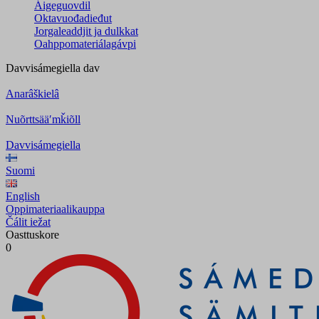
Áigeguovdil
Oktavuođadieđut
Jorgaleaddjit ja dulkkat
Oahppomateriálagávpi
Davvisámegiella
dav
Anarâškielâ
Nuõrttsääʹmǩiõll
Davvisámegiella
Suomi
English
Oppimateriaalikauppa
Čálit iežat
Oasttuskore
0