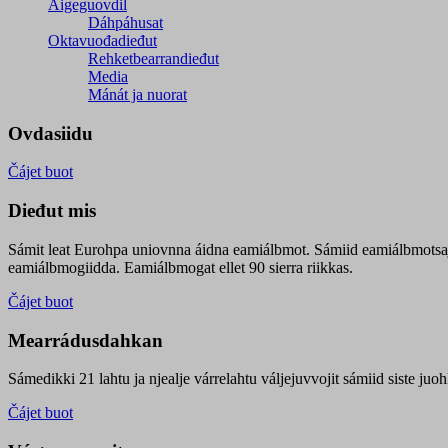
Áigeguovdil
Dáhpáhusat
Oktavuođadieđut
Rehketbearrandieđut
Media
Mánát ja nuorat
Ovdasiidu
Čájet buot
Dieđut mis
Sámit leat Eurohpa uniovnna áidna eamiálbmot. Sámiid eamiálbmotsa
eamiálbmogiidda. Eamiálbmogat ellet 90 sierra riikkas.
Čájet buot
Mearrádusdahkan
Sámedikki 21 lahtu ja njealje várrelahtu váljejuvvojit sámiid siste j
Čájet buot