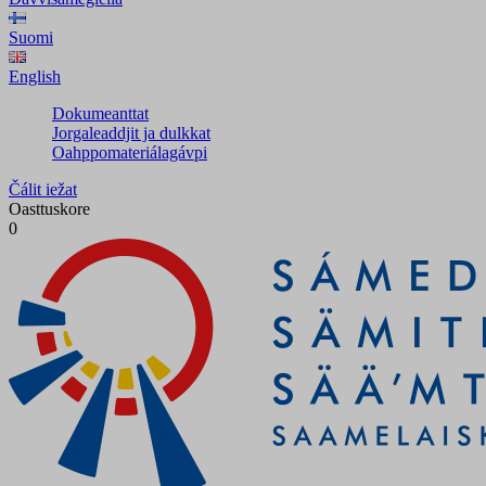
Suomi
English
Dokumeanttat
Jorgaleaddjit ja dulkkat
Oahppomateriálagávpi
Čálit iežat
Oasttuskore
0