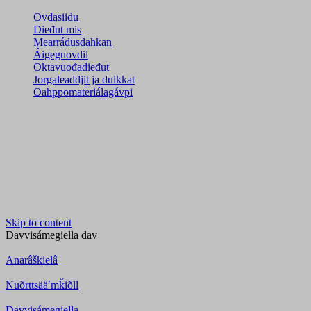
Ovdasiidu
Dieđut mis
Mearrádusdahkan
Áigeguovdil
Oktavuođadieđut
Jorgaleaddjit ja dulkkat
Oahppomateriálagávpi
Skip to content
Davvisámegiella
dav
Anarâškielâ
Nuõrttsääʹmǩiõll
Davvisámegiella