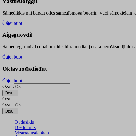
Vástusuorggit
Sámedikkis mii bargat olles sámeálbmoga buorrin, vuoi sámegielain ja 
Čájet buot
Áigeguovdil
Sámediggi muitala doaimmaidis birra mediai ja eará berošteaddjiide ea
Čájet buot
Oktavuođadieđut
Čájet buot
Oza...
Oza...
Oza
Oza...
Oza...
Ovdasiidu
Dieđut mis
Mearrádusdahkan