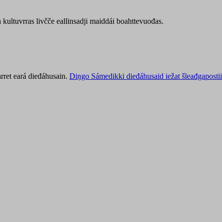
kultuvrras livčče eallinsadji maiddái boahttevuođas.
rret eará dieđáhusain.
Diŋgo Sámedikki dieđáhusaid iežat šleađgapostii