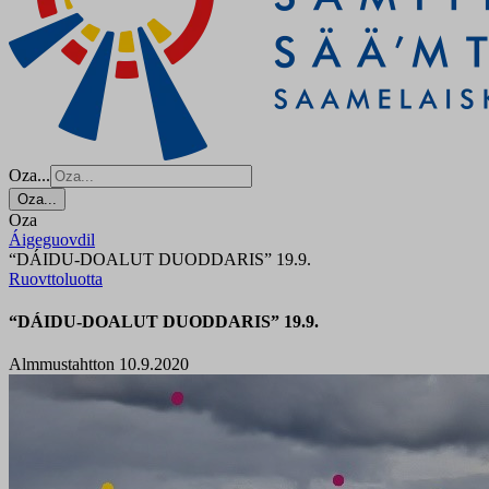
Oza...
Oza...
Oza
Áigeguovdil
“DÁIDU-DOALUT DUODDARIS” 19.9.
Ruovttoluotta
“DÁIDU-DOALUT DUODDARIS” 19.9.
Almmustahtton 10.9.2020