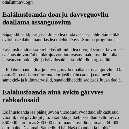
ollašuhttinvuogit.
Ealáhusfoanda doarju davveguovllu
doallama ássanguovlun
Ságajođiheaddji sadjásaš Juuso lea duđavaš dasa, ahte Sámedikki
evttohus ealáhusfoanddas lea mielde Davvi-Suoma prográmmas.
Ealáhusfoandda konkrehtalaš ulbmilin lea doarjut sámi árbevirolaš
ealáhusaid vuođul dahkkojuvvon innovašuvnnaid, ovddidit alla
lasseárvvu buktagiid ja bálvalusaid ja vuođđudit bargosajiid.
– Ealáhusfoanda doarju davveguovllu doallama ássanguovlun. Dat
easttašii oasistis eretfárrema, dorjjošii máhccama ja nannešii
sámegiel- ja kulturservošiid, ságajođiheaddji sadjásaš Juuso dadjá.
Ealáhusfoanda atná ávkin gárvves
ráhkadusaid
Ealáhusfoanda lea plánejuvvon vuođđuduvvot daid ráhkadusaid
vuođul, mat gávdnojit juo. Foandda jahkebušeahttan evttohuvvo
860 000 euro, mas 800 000 euro manná ovddideapmái ja 60 000
euro hálddašeapmái. Sámediggi hálddaša foandda ja juohká