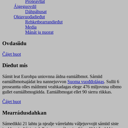
Prošeavttat
Áigeguovdil
Dáhpáhusat
Oktavuođadieđut
Rehketbearrandieđut
Media
Mánát ja nuorat
Ovdasiidu
Čájet buot
Dieđut mis
Sámit leat Eurohpa uniovnna áidna eamiálbmot. Sámiid
eamiálbmotsajádat lea nannejuvvon
Suoma vuođđolágas
. Sullii 6
proseantta olles máilmmi veahkadagas elege 476 miljovnna olbmo
gullet eamiálbmogiidda. Eamiálbmogat ellet 90 sierra riikkas.
Čájet buot
Mearrádusdahkan
Sámedikki 21 lahtu ja njealje várrelahtu váljejuvvojit sámiid siste