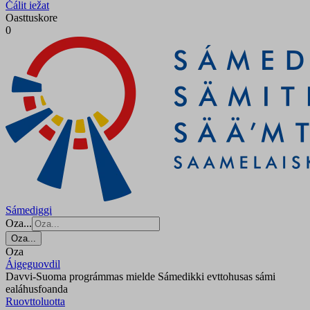
Čálit iežat
Oasttuskore
0
Sámediggi
Oza...
Oza...
Oza
Áigeguovdil
Davvi-Suoma prográmmas mielde Sámedikki evttohusas sámi
ealáhusfoanda
Ruovttoluotta