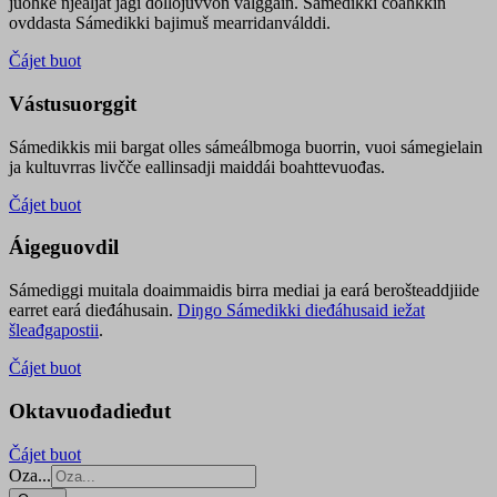
juohke njealját jagi dollojuvvon válggain. Sámedikki čoahkkin
ovddasta Sámedikki bajimuš mearridanválddi.
Čájet buot
Vástusuorggit
Sámedikkis mii bargat olles sámeálbmoga buorrin, vuoi sámegielain
ja kultuvrras livčče eallinsadji maiddái boahttevuođas.
Čájet buot
Áigeguovdil
Sámediggi muitala doaimmaidis birra mediai ja eará berošteaddjiide
earret eará dieđáhusain.
Diŋgo Sámedikki dieđáhusaid iežat
šleađgapostii
.
Čájet buot
Oktavuođadieđut
Čájet buot
Oza...