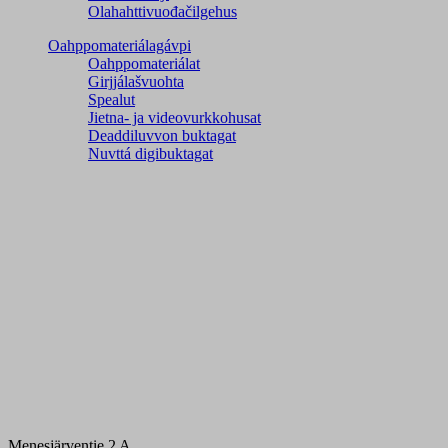
Olahahttivuođačilgehus
Oahppomateriálagávpi
Oahppomateriálat
Girjjálašvuohta
Spealut
Jietna- ja videovurkkohusat
Deaddiluvvon buktagat
Nuvttá digibuktagat
Menesjärventie 2 A