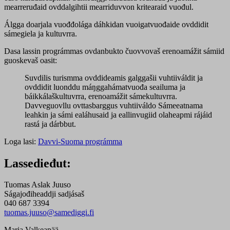
mearreruđaid ovddalgihtii mearriduvvon kritearaid vuođul.
Álgga doarjala vuođđolága dáhkidan vuoigatvuođaide ovddidit
sámegiela ja kultuvrra.
Dasa lassin prográmmas ovdanbukto čuovvovaš erenoamážit sámiid
guoskevaš oasit:
Suvdilis turismma ovddideamis galggašii vuhtiiváldit ja
ovddidit luonddu máŋggahámatvuođa seailuma ja
báikkálaškultuvrra, erenoamážit sámekultuvrra.
Davveguovllu ovttasbarggus vuhtiiváldo Sámeeatnama
leahkin ja sámi ealáhusaid ja eallinvugiid olaheapmi rájáid
rastá ja dárbbut.
Loga lasi:
Davvi-Suoma prográmma
Lassedieđut:
Tuomas Aslak Juuso
Ságajođiheaddji sadjásaš
040 687 3394
tuomas.juuso@samediggi.fi
Maria Valkeapää