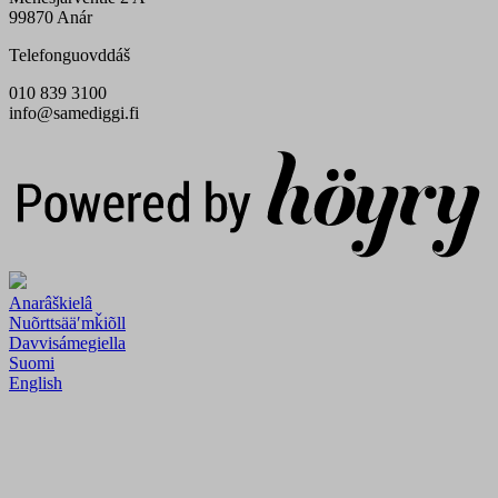
99870 Anár
Telefonguovddáš
010 839 3100
info@samediggi.fi
Digi- ja mainostoimisto Höyry Rovaniemi ja Oulu
Anarâškielâ
Nuõrttsääʹmǩiõll
Davvisámegiella
Suomi
English