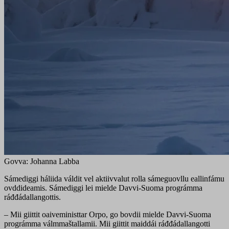
Govva: Johanna Labba
Sámediggi háliida váldit vel aktiivvalut rolla sámeguovllu eallinfámu
ovddideamis. Sámediggi lei mielde Davvi-Suoma prográmma
ráđđádallangottis.
– Mii giittit oaiveministtar Orpo, go bovdii mielde Davvi-Suoma
prográmma válmmaštallamii. Mii giittit maiddái ráđđádallangotti