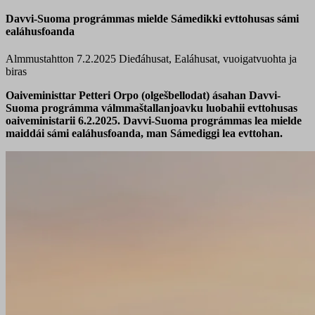
Davvi-Suoma prográmmas mielde Sámedikki evttohusas sámi
ealáhusfoanda
Almmustahtton 7.2.2025
Dieđáhusat, Ealáhusat, vuoigatvuohta ja
biras
Oaiveministtar Petteri Orpo (olgešbellodat) ásahan Davvi-
Suoma prográmma válmmaštallanjoavku luobahii evttohusas
oaiveministarii 6.2.2025. Davvi-Suoma prográmmas lea mielde
maiddái sámi ealáhusfoanda, man Sámediggi lea evttohan.