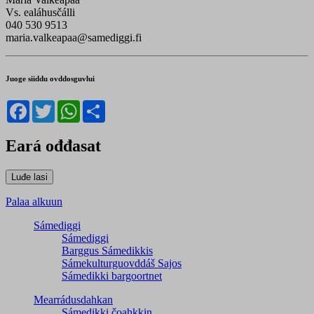
Vs. ealáhusčálli
040 530 9513
maria.valkeapaa@samediggi.fi
Juoge siiddu ovddosguvlui
Facebook
Twitter
WhatsApp
Share
Eará ođđasat
Palaa alkuun
Sámediggi
Sámediggi
Barggus Sámedikkis
Sámekulturguovddáš Sajos
Sámedikki bargoortnet
Mearrádusdahkan
Sámedikki čoahkkin