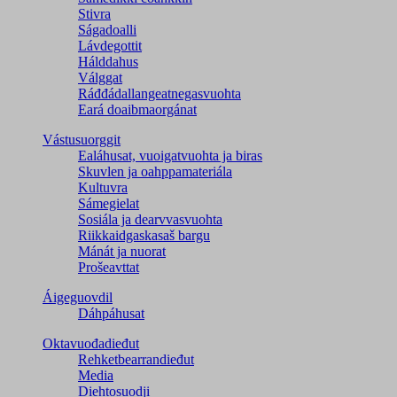
Stivra
Ságadoalli
Lávdegottit
Hálddahus
Válggat
Ráđđádallangeatnegas­vuohta
Eará doaibmaorgánat
Vástusuorggit
Ealáhusat, vuoigatvuohta ja biras
Skuvlen ja oahppamateriála
Kultuvra
Sámegielat
Sosiála ja dearvvasvuohta
Riikkaidgaskasaš bargu
Mánát ja nuorat
Prošeavttat
Áigeguovdil
Dáhpáhusat
Oktavuođadieđut
Rehketbearrandieđut
Media
Diehtosuodji