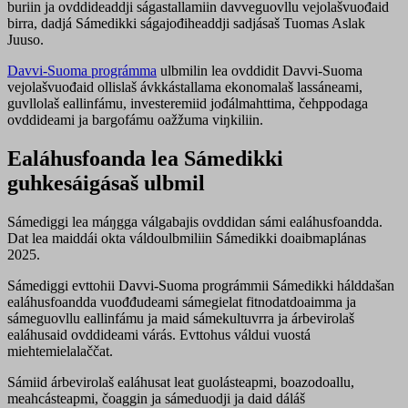
buriin ja ovddideaddji ságastallamiin davveguovllu vejolašvuođaid
birra, dadjá Sámedikki ságajođiheaddji sadjásaš Tuomas Aslak
Juuso.
Davvi-Suoma prográmma
ulbmilin lea ovddidit Davvi-Suoma
vejolašvuođaid ollislaš ávkkástallama ekonomalaš lassáneami,
guvllolaš eallinfámu, investeremiid jođálmahttima, čehppodaga
ovddideami ja bargofámu oažžuma viŋkiliin.
Ealáhusfoanda lea Sámedikki
guhkesáigásaš ulbmil
Sámediggi lea máŋgga válgabajis ovddidan sámi ealáhusfoandda.
Dat lea maiddái okta váldoulbmiliin Sámedikki doaibmaplánas
2025.
Sámediggi evttohii Davvi-Suoma prográmmii Sámedikki hálddašan
ealáhusfoandda vuođđudeami sámegielat fitnodatdoaimma ja
sámeguovllu eallinfámu ja maid sámekultuvrra ja árbevirolaš
ealáhusaid ovddideami várás. Evttohus váldui vuostá
miehtemielalaččat.
Sámiid árbevirolaš ealáhusat leat guolásteapmi, boazodoallu,
meahcásteapmi, čoaggin ja sámeduodji ja daid dáláš