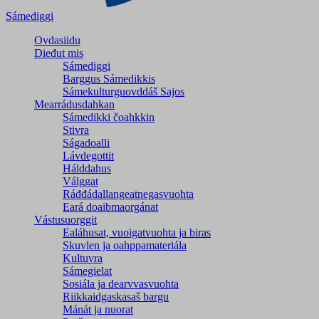
Sámediggi
Ovdasiidu
Dieđut mis
Sámediggi
Barggus Sámedikkis
Sámekulturguovddáš Sajos
Mearrádusdahkan
Sámedikki čoahkkin
Stivra
Ságadoalli
Lávdegottit
Hálddahus
Válggat
Ráđđádallangeatnegas­vuohta
Eará doaibmaorgánat
Vástusuorggit
Ealáhusat, vuoigatvuohta ja biras
Skuvlen ja oahppamateriála
Kultuvra
Sámegielat
Sosiála ja dearvvasvuohta
Riikkaidgaskasaš bargu
Mánát ja nuorat