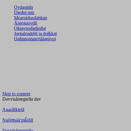
Ovdasiidu
Dieđut mis
Mearrádusdahkan
Áigeguovdil
Oktavuođadieđut
Jorgaleaddjit ja dulkkat
Oahppomateriálagávpi
Skip to content
Davvisámegiella
dav
Anarâškielâ
Nuõrttsääʹmǩiõll
Davvisámegiella