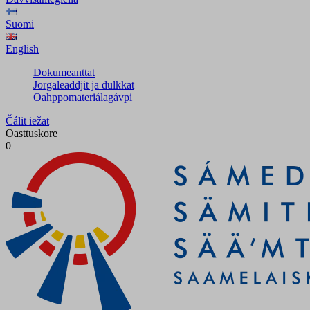
Suomi
English
Dokumeanttat
Jorgaleaddjit ja dulkkat
Oahppomateriálagávpi
Čálit iežat
Oasttuskore
0