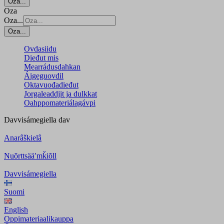
Oza...
Oza
Oza...
Oza...
Ovdasiidu
Dieđut mis
Mearrádusdahkan
Áigeguovdil
Oktavuođadieđut
Jorgaleaddjit ja dulkkat
Oahppomateriálagávpi
Davvisámegiella
dav
Anarâškielâ
Nuõrttsääʹmǩiõll
Davvisámegiella
Suomi
English
Oppimateriaalikauppa