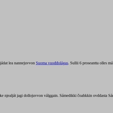
jádat lea nannejuvvon
Suoma vuođđolágas
. Sullii 6 proseantta olles
uohke njealját jagi dollojuvvon válggain. Sámedikki čoahkkin ovddasta 