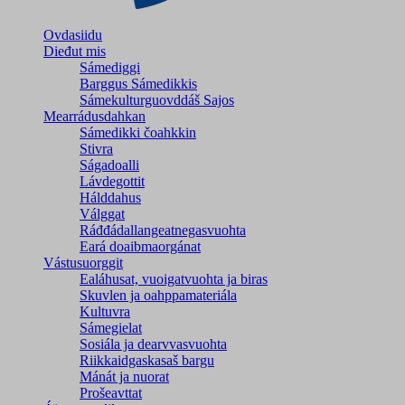
Ovdasiidu
Dieđut mis
Sámediggi
Barggus Sámedikkis
Sámekulturguovddáš Sajos
Mearrádusdahkan
Sámedikki čoahkkin
Stivra
Ságadoalli
Lávdegottit
Hálddahus
Válggat
Ráđđádallangeatnegas­vuohta
Eará doaibmaorgánat
Vástusuorggit
Ealáhusat, vuoigatvuohta ja biras
Skuvlen ja oahppamateriála
Kultuvra
Sámegielat
Sosiála ja dearvvasvuohta
Riikkaidgaskasaš bargu
Mánát ja nuorat
Prošeavttat