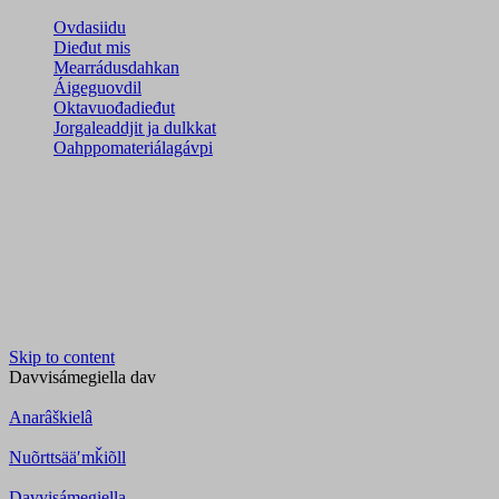
Ovdasiidu
Dieđut mis
Mearrádusdahkan
Áigeguovdil
Oktavuođadieđut
Jorgaleaddjit ja dulkkat
Oahppomateriálagávpi
Skip to content
Davvisámegiella
dav
Anarâškielâ
Nuõrttsääʹmǩiõll
Davvisámegiella