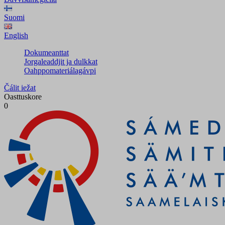
Suomi
English
Dokumeanttat
Jorgaleaddjit ja dulkkat
Oahppomateriálagávpi
Čálit iežat
Oasttuskore
0