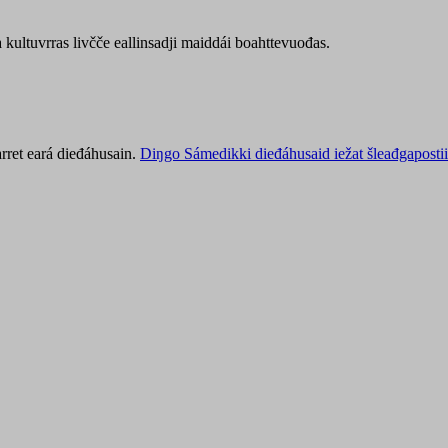
kultuvrras livčče eallinsadji maiddái boahttevuođas.
rret eará dieđáhusain.
Diŋgo Sámedikki dieđáhusaid iežat šleađgapostii