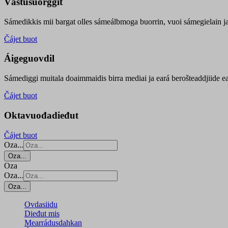
Vástusuorggit
Sámedikkis mii bargat olles sámeálbmoga buorrin, vuoi sámegielain ja 
Čájet buot
Áigeguovdil
Sámediggi muitala doaimmaidis birra mediai ja eará berošteaddjiide ea
Čájet buot
Oktavuođadieđut
Čájet buot
Oza...
Oza...
Oza
Oza...
Oza...
Ovdasiidu
Dieđut mis
Mearrádusdahkan