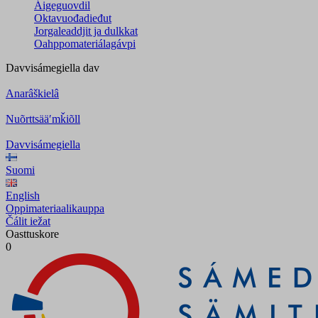
Áigeguovdil
Oktavuođadieđut
Jorgaleaddjit ja dulkkat
Oahppomateriálagávpi
Davvisámegiella
dav
Anarâškielâ
Nuõrttsääʹmǩiõll
Davvisámegiella
Suomi
English
Oppimateriaalikauppa
Čálit iežat
Oasttuskore
0