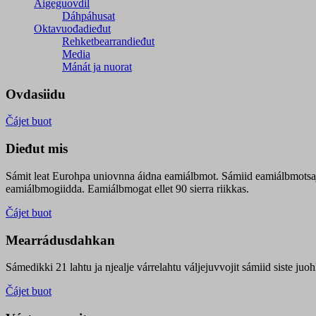
Áigeguovdil
Dáhpáhusat
Oktavuođadieđut
Rehketbearrandieđut
Media
Mánát ja nuorat
Ovdasiidu
Čájet buot
Dieđut mis
Sámit leat Eurohpa uniovnna áidna eamiálbmot. Sámiid eamiálbmotsa
eamiálbmogiidda. Eamiálbmogat ellet 90 sierra riikkas.
Čájet buot
Mearrádusdahkan
Sámedikki 21 lahtu ja njealje várrelahtu váljejuvvojit sámiid siste j
Čájet buot