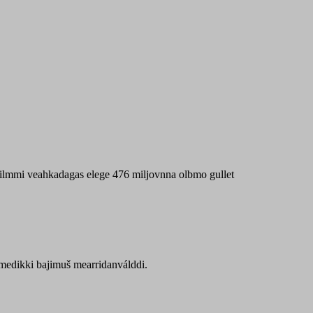
 máilmmi veahkadagas elege 476 miljovnna olbmo gullet
Sámedikki bajimuš mearridanválddi.