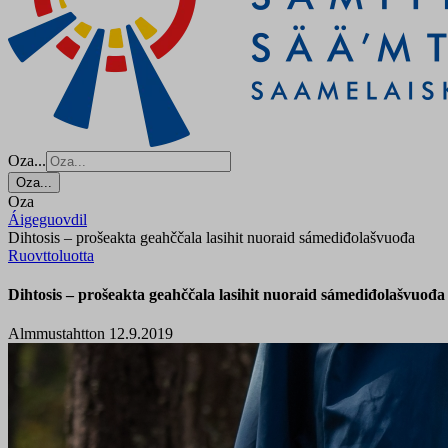
Oza...
Oza...
Oza
Áigeguovdil
Dihtosis – prošeakta geahččala lasihit nuoraid sámediđolašvuođa
Ruovttoluotta
Dihtosis – prošeakta geahččala lasihit nuoraid sámediđolašvuođa
Almmustahtton 12.9.2019