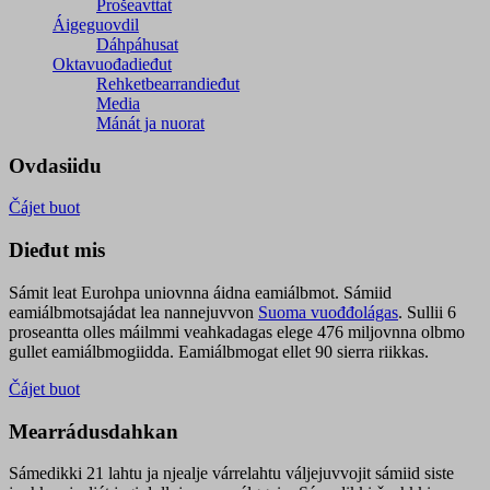
Prošeavttat
Áigeguovdil
Dáhpáhusat
Oktavuođadieđut
Rehketbearrandieđut
Media
Mánát ja nuorat
Ovdasiidu
Čájet buot
Dieđut mis
Sámit leat Eurohpa uniovnna áidna eamiálbmot. Sámiid
eamiálbmotsajádat lea nannejuvvon
Suoma vuođđolágas
. Sullii 6
proseantta olles máilmmi veahkadagas elege 476 miljovnna olbmo
gullet eamiálbmogiidda. Eamiálbmogat ellet 90 sierra riikkas.
Čájet buot
Mearrádusdahkan
Sámedikki 21 lahtu ja njealje várrelahtu váljejuvvojit sámiid siste