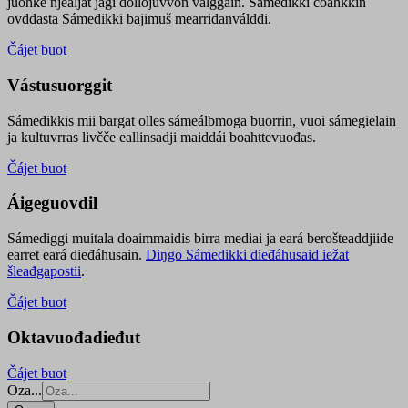
juohke njealját jagi dollojuvvon válggain. Sámedikki čoahkkin
ovddasta Sámedikki bajimuš mearridanválddi.
Čájet buot
Vástusuorggit
Sámedikkis mii bargat olles sámeálbmoga buorrin, vuoi sámegielain
ja kultuvrras livčče eallinsadji maiddái boahttevuođas.
Čájet buot
Áigeguovdil
Sámediggi muitala doaimmaidis birra mediai ja eará berošteaddjiide
earret eará dieđáhusain.
Diŋgo Sámedikki dieđáhusaid iežat
šleađgapostii
.
Čájet buot
Oktavuođadieđut
Čájet buot
Oza...