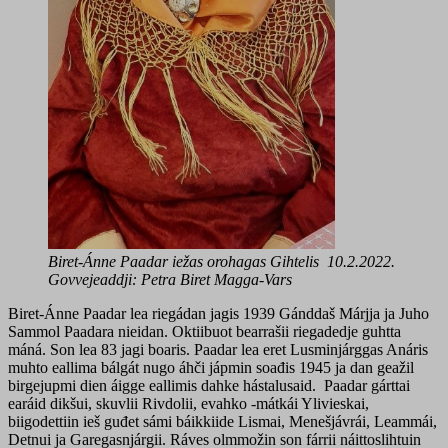
Biret-Ánne Paadar iežas orohagas Gihtelis 10.2.2022.
Govvejeaddji: Petra Biret Magga-Vars
Biret-Ánne Paadar lea riegádan jagis 1939 Gánddaš Márjja ja Juho
Sammol Paadara nieidan. Oktiibuot bearrašii riegadedje guhtta
máná. Son lea 83 jagi boaris. Paadar lea eret Lusminjárggas Anáris
muhto eallima bálgát nugo áhči jápmin soađis 1945 ja dan geažil
birgejupmi dien áigge eallimis dahke hástalusaid. Paadar gárttai
earáid dikšui, skuvlii Rivdolii, evahko -mátkái Ylivieskai,
biigodettiin ieš guđet sámi báikkiide Lismai, Menešjávrái, Leammái,
Detnui ja Garegasnjárgii. Ráves olmmožin son fárrii náittoslihtuin