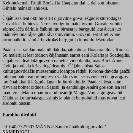
Kelontekemäi, Ruŧŧii Boråsii ja Haaparandai ja dal son bisanan
Gihtelii mánáid lahkosii.
Čájáhusas leat oktiibuot 18 oljoivdne-gova iešguđet sturrodagas.
Govat leat buhtes ja šerres ivniiguin málejuvvon. Govain vuhtto
sápmelačča dárkilis čalbmi mo birrasa ja bargguid leat áican juo
mánnávuođa rájes gitta rávasnuvvamii. Govain leat Biret-Ánne
orrunbáikkit, sámi árbevirolaš barggut ja luonddu iešvuođat.
Paadar lea váldán málemii dáidda-oahpahusa Haaparanddas Ruoŧas.
Su maleriijat leat oidnon čájáhusain earret eará Kolaris ja Soađegilis.
Čájáhussii leat laktojuvvon oanehis videobihtta, mas Biret-Ánne
lávlu ja muitala iežas riegádeamis. Čájáhus bistá Sajos
kulturguovddážis miessemánu loahppa rádjái. Korona-dávdda geažil
rahpandoalut eai ordnejuvvo vaikko sámi searvvuš livččii gearggus
juo čoahkkanit iešguđetlágan kulturdoaluide. Paadar illosa, ahte
távvalat bohtet oidnosii Sajosii, ja eandaliige Anárii gos son lea ieš
maid eret. Mánu doaimmajođiheaddji Magga-Vars áigu geavahit
čájáhusa kulturbajasgeassimis ja plánet bargobájiid mas govat leat
sisdoalu oassin.
Eambbo dieđuid
tel. 040-7325503 MÁNNU Sámi mánáikulturguovddaš
SÁMEDIGGI