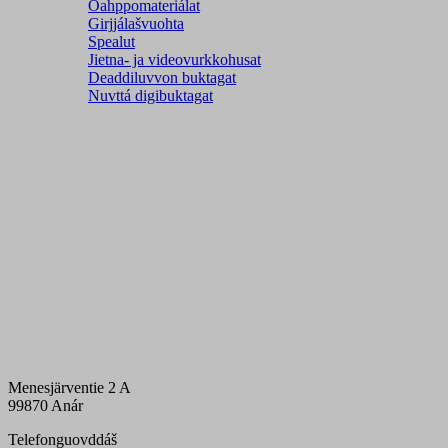
Oahppomateriálat
Girjjálašvuohta
Spealut
Jietna- ja videovurkkohusat
Deaddiluvvon buktagat
Nuvttá digibuktagat
Menesjärventie 2 A
99870 Anár
Telefonguovddáš