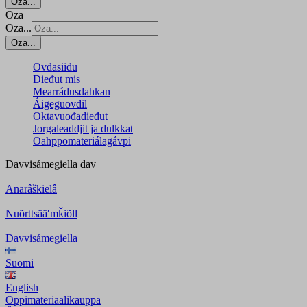
Oza...
Oza
Oza...
Oza...
Ovdasiidu
Dieđut mis
Mearrádusdahkan
Áigeguovdil
Oktavuođadieđut
Jorgaleaddjit ja dulkkat
Oahppomateriálagávpi
Davvisámegiella
dav
Anarâškielâ
Nuõrttsääʹmǩiõll
Davvisámegiella
Suomi
English
Oppimateriaalikauppa