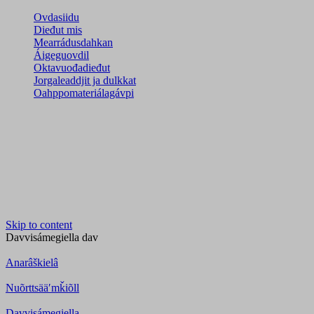
Ovdasiidu
Dieđut mis
Mearrádusdahkan
Áigeguovdil
Oktavuođadieđut
Jorgaleaddjit ja dulkkat
Oahppomateriálagávpi
Skip to content
Davvisámegiella
dav
Anarâškielâ
Nuõrttsääʹmǩiõll
Davvisámegiella