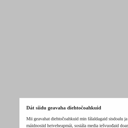
Dát siidu geavaha diehtočoahkuid
Mii geavahat diehtočoahkuid min fálaldagaid sisdoalu ja
máidnosiid heiveheapmái, sosiála media iešvuođaid doar