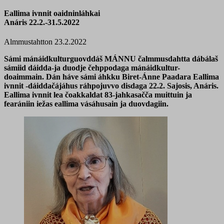
Eallima ivnnit oaidninláhkai
Anáris 22.2.-31.5.2022
Almmustahtton 23.2.2022
Sámi mánáidkulturguovddáš MÁNNU čalmmusdahtta dábálaš
sámiid dáidda-ja duodje čehppodaga mánáidkultur-
doaimmain. Dán háve sámi áhkku Biret-Ánne Paadara Eallima
ivnnit -dáiddačájáhus ráhpojuvvo disdaga 22.2. Sajosis, Anáris.
Eallima ivnnit lea čoakkaldat 83-jahkasačča muittuin ja
fearániin iežas eallima vásáhusain ja duovdagiin.