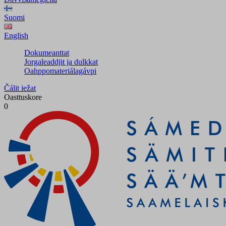
Suomi
English
Dokumeanttat
Jorgaleaddjit ja dulkkat
Oahppomateriálagávpi
Čálit iežat
Oasttuskore
0