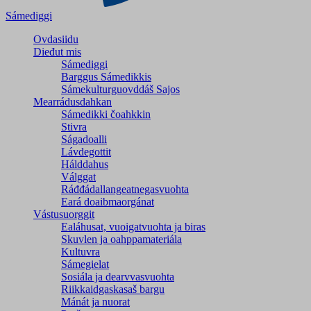
Sámediggi
Ovdasiidu
Dieđut mis
Sámediggi
Barggus Sámedikkis
Sámekulturguovddáš Sajos
Mearrádusdahkan
Sámedikki čoahkkin
Stivra
Ságadoalli
Lávdegottit
Hálddahus
Válggat
Ráđđádallangeatnegas­vuohta
Eará doaibmaorgánat
Vástusuorggit
Ealáhusat, vuoigatvuohta ja biras
Skuvlen ja oahppamateriála
Kultuvra
Sámegielat
Sosiála ja dearvvasvuohta
Riikkaidgaskasaš bargu
Mánát ja nuorat