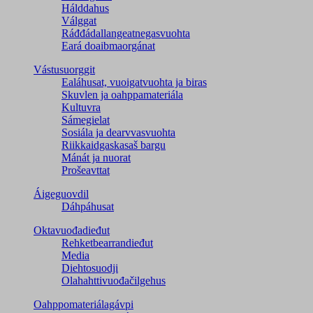
Hálddahus
Válggat
Ráđđádallangeatnegas­vuohta
Eará doaibmaorgánat
Vástusuorggit
Ealáhusat, vuoigatvuohta ja biras
Skuvlen ja oahppamateriála
Kultuvra
Sámegielat
Sosiála ja dearvvasvuohta
Riikkaidgaskasaš bargu
Mánát ja nuorat
Prošeavttat
Áigeguovdil
Dáhpáhusat
Oktavuođadieđut
Rehketbearrandieđut
Media
Diehtosuodji
Olahahttivuođačilgehus
Oahppomateriálagávpi