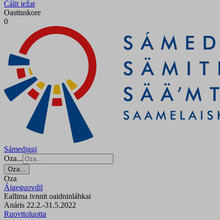
Čálit iežat
Oasttuskore
0
Sámediggi
Oza...
Oza...
Oza
Áigeguovdil
Eallima ivnnit oaidninláhkai
Anáris 22.2.-31.5.2022
Ruovttoluotta