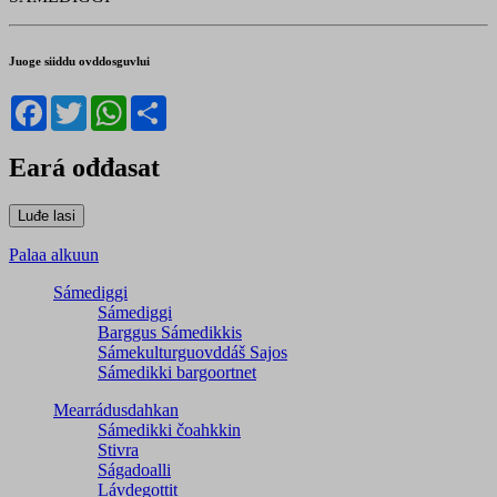
Juoge siiddu ovddosguvlui
Facebook
Twitter
WhatsApp
Share
Eará ođđasat
Palaa alkuun
Sámediggi
Sámediggi
Barggus Sámedikkis
Sámekulturguovddáš Sajos
Sámedikki bargoortnet
Mearrádusdahkan
Sámedikki čoahkkin
Stivra
Ságadoalli
Lávdegottit