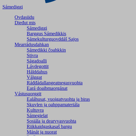
Sámediggi
Ovdasiidu
Dieđut mis
Sámediggi
Barggus Sámedikkis
Sámekulturguovddáš Sajos
Mearrádusdahkan
Sámedikki čoahkkin
Stivra
Ságadoalli
Lávdegottit
Hálddahus
Válggat
Ráđđádallangeatnegas­vuohta
Eará doaibmaorgánat
Vástusuorggit
Ealáhusat, vuoigatvuohta ja biras
Skuvlen ja oahppamateriála
Kultuvra
Sámegielat
Sosiála ja dearvvasvuohta
Riikkaidgaskasaš bargu
Mánát ja nuorat