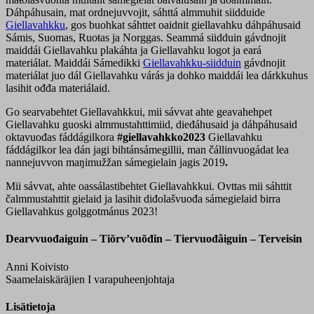
Dáhpáhusain, mat ordnejuvvojit, sáhttá almmuhit siidduide
Giellavahkku
, gos buohkat sáhttet oaidnit giellavahku dáhpáhusaid
Sámis, Suomas, Ruoŧas ja Norggas. Seammá siidduin gávdnojit
maiddái Giellavahku plakáhta ja Giellavahku logot ja eará
materiálat. Maiddái Sámedikki
Giellavahkku-siidduin
gávdnojit
materiálat juo dál Giellavahku várás ja dohko maiddái lea dárkkuhus
lasihit ođđa materiálaid.
Go searvabehtet Giellavahkkui, mii sávvat ahte geavahehpet
Giellavahku guoski almmustahttimiid, dieđáhusaid ja dáhpáhusaid
oktavuođas fáddágilkora
#giellavahkko2023
Giellavahku
fáddágilkor lea dán jagi bihtánsámegillii, man čállinvuogádat lea
nannejuvvon maŋimužžan sámegielain jagis 2019
.
Mii sávvat, ahte oassálastibehtet Giellavahkkui. Ovttas mii sáhttit
čalmmustahttit gielaid ja lasihit diđolašvuođa sámegielaid birra
Giellavahkus golggotmánus 2023!
Dearvvuođaiguin – Tiõrvʼvuõđin – Tiervuođâiguin – Terveisin
Anni Koivisto
Saamelaiskäräjien I varapuheenjohtaja
Lisätietoja