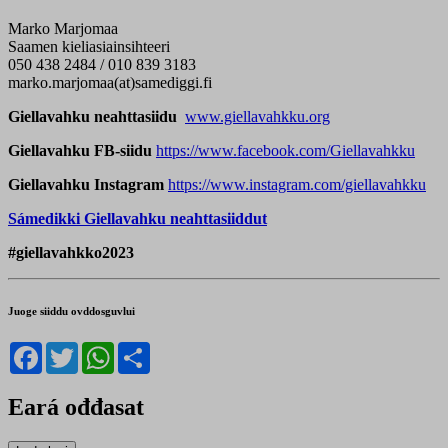
Marko Marjomaa
Saamen kieliasiainsihteeri
050 438 2484 / 010 839 3183
marko.marjomaa(at)samediggi.fi
Giellavahku neahttasiidu
www.giellavahkku.org
Giellavahku FB-siidu
https://www.facebook.com/Giellavahkku
Giellavahku Instagram
https://www.instagram.com/giellavahkku
Sámedikki
Giellavahku neahttasiiddut
#giellavahkko2023
Juoge siiddu ovddosguvlui
Facebook
Twitter
WhatsApp
Share
Eará ođđasat