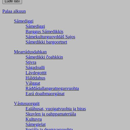
Palaa alkuun
Sámediggi
Sámediggi
Barggus Sámedikkis
Sámekulturguovddáš Sajos
Sámedikki bargoortnet
Mearrádusdahkan
Sámedikki čoahkkin
Stivra
Ságadoalli
Lávdegottit
Hálddahus
Válggat
Ráđđádallangeatnegas­vuohta
Eará doaibmaorgánat
Vástusuorggit
Ealáhusat, vuoigatvuohta ja biras
Skuvlen ja oahppamateriála
Kultuvra
Sámegielat
Sosiála ja dearvvasvuohta