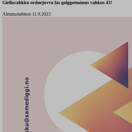
Giellavahkku ordnejuvvo fas golggotmánus vahkus 43!
Almmustahtton 11.9.2023