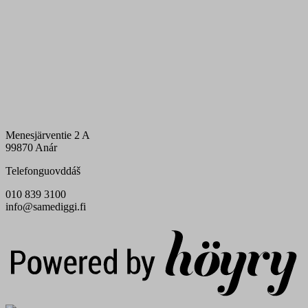
Menesjärventie 2 A
99870 Anár
Telefonguovddáš
010 839 3100
info@samediggi.fi
Digi- ja mainostoimisto Höyry Rovaniemi ja Oulu