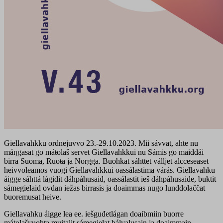
Giellavahkku ordnejuvvo 23.-29.10.2023. Mii sávvat, ahte nu
máŋgasat go máŧolaš servet Giellavahkkui nu Sámis go maiddái
birra Suoma, Ruoŧa ja Norgga. Buohkat sáhttet válljet alcceseaset
heivvoleamos vuogi Giellavahkkui oassálastima várás. Giellavahku
áigge sáhttá lágidit dáhpáhusaid, oassálastit ieš dáhpáhusaide, buktit
sámegielaid ovdan iežas birrasis ja doaimmas nugo lunddolaččat
buoremusat heive.
Giellavahku áigge lea ee. iešguđetlágan doaibmiin buorre
máŧolašvuohta muitalit sámegielat bálvalusain ja doaimmain.