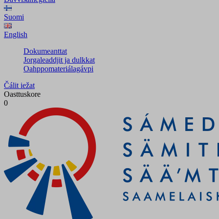
Suomi
English
Dokumeanttat
Jorgaleaddjit ja dulkkat
Oahppomateriálagávpi
Čálit iežat
Oasttuskore
0