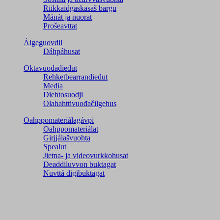
Riikkaidgaskasaš bargu
Mánát ja nuorat
Prošeavttat
Áigeguovdil
Dáhpáhusat
Oktavuođadieđut
Rehketbearrandieđut
Media
Diehtosuodji
Olahahttivuođačilgehus
Oahppomateriálagávpi
Oahppomateriálat
Girjjálašvuohta
Spealut
Jietna- ja videovurkkohusat
Deaddiluvvon buktagat
Nuvttá digibuktagat