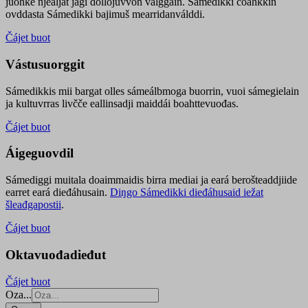
juohke njealját jagi dollojuvvon válggain. Sámedikki čoahkkin
ovddasta Sámedikki bajimuš mearridanválddi.
Čájet buot
Vástusuorggit
Sámedikkis mii bargat olles sámeálbmoga buorrin, vuoi sámegielain
ja kultuvrras livčče eallinsadji maiddái boahttevuođas.
Čájet buot
Áigeguovdil
Sámediggi muitala doaimmaidis birra mediai ja eará berošteaddjiide
earret eará dieđáhusain.
Diŋgo Sámedikki dieđáhusaid iežat
šleađgapostii
.
Čájet buot
Oktavuođadieđut
Čájet buot
Oza...