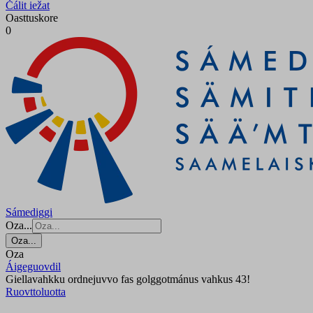
Čálit iežat
Oasttuskore
0
Sámediggi
Oza...
Oza...
Oza
Áigeguovdil
Giellavahkku ordnejuvvo fas golggotmánus vahkus 43!
Ruovttoluotta