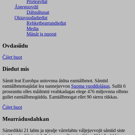
Prošeavttat
Áigeguovdil
Dáhpáhusat
Oktavuođadieđut
Rehketbearrandieđut
Media
Mánát ja nuorat
Ovdasiidu
Čájet buot
Dieđut mis
Sámit leat Eurohpa uniovnna áidna eamiálbmot. Sámiid
eamiálbmotsajádat lea nannejuvvon
Suoma vuođđolágas
. Sullii 6
proseantta olles máilmmi veahkadagas elege 476 miljovnna olbmo
gullet eamiálbmogiidda. Eamiálbmogat ellet 90 sierra riikkas.
Čájet buot
Mearrádusdahkan
Sámedikki 21 lahtu ja njealje várrelahtu váljejuvvojit sámiid siste