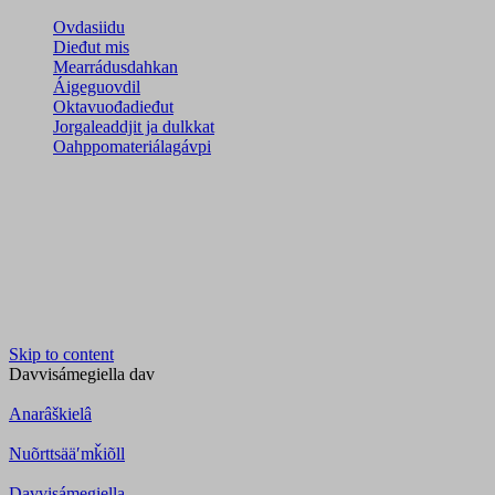
Ovdasiidu
Dieđut mis
Mearrádusdahkan
Áigeguovdil
Oktavuođadieđut
Jorgaleaddjit ja dulkkat
Oahppomateriálagávpi
Skip to content
Davvisámegiella
dav
Anarâškielâ
Nuõrttsääʹmǩiõll
Davvisámegiella