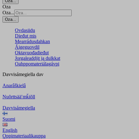
Oza...
Oza
Oza...
Oza...
Ovdasiidu
Dieđut mis
Mearrádusdahkan
Áigeguovdil
Oktavuođadieđut
Jorgaleaddjit ja dulkkat
Oahppomateriálagávpi
Davvisámegiella
dav
Anarâškielâ
Nuõrttsääʹmǩiõll
Davvisámegiella
Suomi
English
Oppimateriaalikauppa