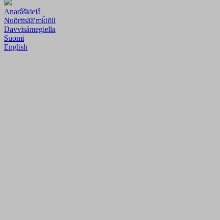
Anarâškielâ
Nuõrttsääʹmǩiõll
Davvisámegiella
Suomi
English