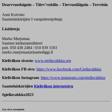
Dearvvuođaiguin – Tiõrvʼvuõđin – Tiervuođâiguin – Terveisin
Anni Koivisto
Saamelaiskäräjien I varapuheenjohtaja
Lisätietoja
Marko Marjomaa
Saamen kieliasiainsihteeri
puh. 050 438 2484 / 010 839 3183
marko.marjomaa(at)samediggi.fi
Kieliviikon sivusto
:
www.giellavahkku.org
Kieliviikon FB-sivu
:
https://www.facebook.com/Giellavahkku
Kieliviikon Instagram
:
https://www.instagram.com/giellavahkku
Saamelaiskäräjien
Kieliviikon internetsivu
#giellavahkko2023
Jaa sivu eteenpäin