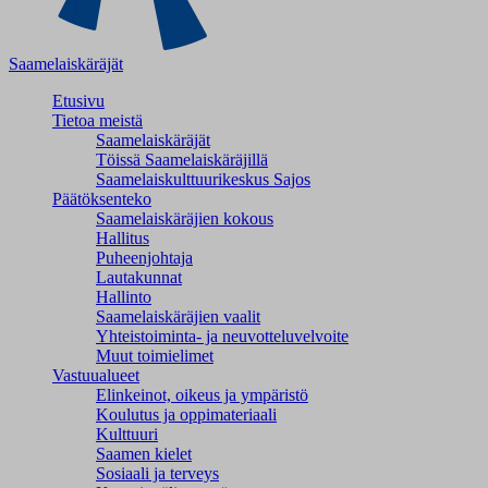
Saamelaiskäräjät
Etusivu
Tietoa meistä
Saamelaiskäräjät
Töissä Saamelaiskäräjillä
Saamelaiskulttuuri­keskus Sajos
Päätöksenteko
Saamelaiskäräjien kokous
Hallitus
Puheenjohtaja
Lautakunnat
Hallinto
Saamelaiskäräjien vaalit
Yhteistoiminta- ja neuvotteluvelvoite
Muut toimielimet
Vastuualueet
Elinkeinot, oikeus ja ympäristö
Koulutus ja oppimateriaali
Kulttuuri
Saamen kielet
Sosiaali ja terveys