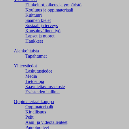
Elinkeinot, oikeus ja ympäristö
Koulutus ja oppimateriaali
Kulttuuri
Saamen kielet
Sosiaali ja terveys
Kansainvälinen työ
Lapset ja nuoret
Hankkeet
Ajankohtaista
Tapahtumat
Yhteystiedot
Laskutustiedot
Media
Tietosuoja
Saavutettavuusseloste
Evästeiden hallinta
Oppimateriaalikauppa
Oppimateriaalit
Kirjallisuus
Pelit
Ääni- ja videotallenteet
Painotuotteet