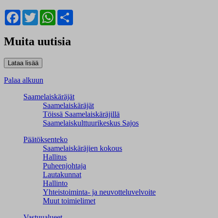
Facebook
Twitter
WhatsApp
Share
Muita uutisia
Palaa alkuun
Saamelaiskäräjät
Saamelaiskäräjät
Töissä Saamelaiskäräjillä
Saamelaiskulttuuri­keskus Sajos
Päätöksenteko
Saamelaiskäräjien kokous
Hallitus
Puheenjohtaja
Lautakunnat
Hallinto
Yhteistoiminta- ja neuvotteluvelvoite
Muut toimielimet
Vastuualueet