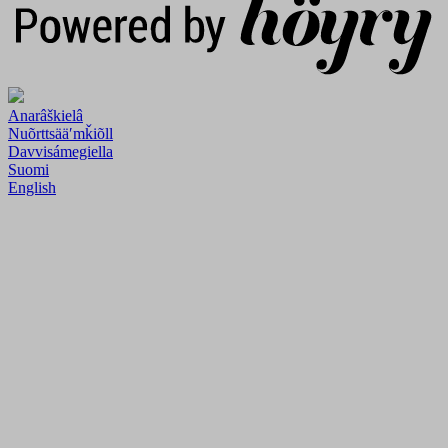
Anarâškielâ
Nuõrttsääʹmǩiõll
Davvisámegiella
Suomi
English