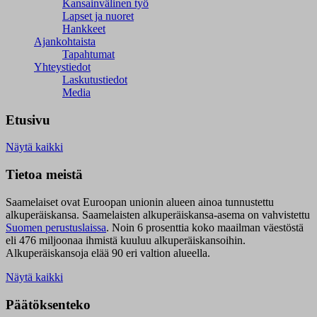
Kansainvälinen työ
Lapset ja nuoret
Hankkeet
Ajankohtaista
Tapahtumat
Yhteystiedot
Laskutustiedot
Media
Etusivu
Näytä kaikki
Tietoa meistä
Saamelaiset ovat Euroopan unionin alueen ainoa tunnustettu
alkuperäiskansa. Saamelaisten alkuperäiskansa-asema on vahvistettu
Suomen perustuslaissa
.
Noin 6 prosenttia koko maailman väestöstä
eli 476 miljoonaa ihmistä kuuluu alkuperäiskansoihin.
Alkuperäiskansoja elää 90 eri valtion alueella.
Näytä kaikki
Päätöksenteko