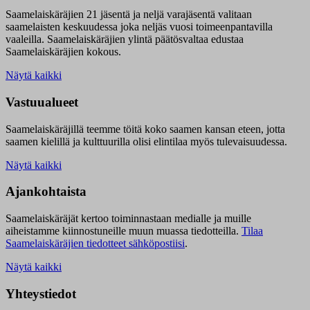
Saamelaiskäräjien 21 jäsentä ja neljä varajäsentä valitaan
saamelaisten keskuudessa joka neljäs vuosi toimeenpantavilla
vaaleilla. Saamelaiskäräjien ylintä päätösvaltaa edustaa
Saamelaiskäräjien kokous.
Näytä kaikki
Vastuualueet
Saamelaiskäräjillä t
eemme töitä koko saamen kansan eteen, jotta
saamen kielillä ja kulttuurilla olisi elintilaa myös tulevaisuudessa.
Näytä kaikki
Ajankohtaista
Saamelaiskäräjät kertoo toiminnastaan medialle ja muille
aiheistamme kiinnostuneille muun muassa tiedotteilla.
Tilaa
Saamelaiskäräjien tiedotteet sähköpostiisi
.
Näytä kaikki
Yhteystiedot