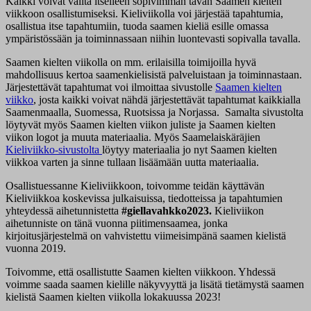
Kaikki voivat valita itselleen sopivimman tavan Saamen kielten
viikkoon osallistumiseksi. Kieliviikolla voi järjestää tapahtumia,
osallistua itse tapahtumiin, tuoda saamen kieliä esille omassa
ympäristössään ja toiminnassaan niihin luontevasti sopivalla tavalla.
Saamen kielten viikolla on mm. erilaisilla toimijoilla hyvä
mahdollisuus kertoa saamenkielisistä palveluistaan ja toiminnastaan.
Järjestettävät tapahtumat voi ilmoittaa sivustolle
Saamen kielten
viikko
, josta kaikki voivat nähdä järjestettävät tapahtumat kaikkialla
Saamenmaalla, Suomessa, Ruotsissa ja Norjassa. Samalta sivustolta
löytyvät myös Saamen kielten viikon juliste ja Saamen kielten
viikon logot ja muuta materiaalia. Myös Saamelaiskäräjien
Kieliviikko-sivustolta
löytyy materiaalia jo nyt Saamen kielten
viikkoa varten ja sinne tullaan lisäämään uutta materiaalia.
Osallistuessanne Kieliviikkoon, toivomme teidän käyttävän
Kieliviikkoa koskevissa julkaisuissa, tiedotteissa ja tapahtumien
yhteydessä aihetunnistetta
#giellavahkko2023
.
Kieliviikon
aihetunniste on tänä vuonna piitimensaamea, jonka
kirjoitusjärjestelmä on vahvistettu viimeisimpänä saamen kielistä
vuonna 2019.
Toivomme, että osallistutte Saamen kielten viikkoon. Yhdessä
voimme saada saamen kielille näkyvyyttä ja lisätä tietämystä saamen
kielistä Saamen kielten viikolla lokakuussa 2023!