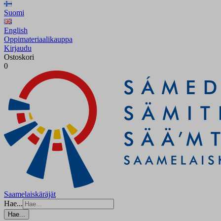
Suomi
English
Oppimateriaalikauppa
Kirjaudu
Ostoskori
0
Saamelaiskäräjät
Hae...
Hae...