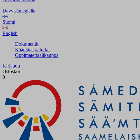
Davvisámegiella
Suomi
English
Dokumentit
Kääntäjät ja tulkit
Oppimateriaalikauppa
Kirjaudu
Ostoskori
0