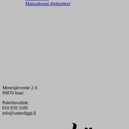
Maksuttomat digituotteet
Menesjärventie 2 A
99870 Inari
Puhelinvaihde
010 839 3100
info@samediggi.fi
Digi- ja mainostoimisto Höyry Rovaniemi ja Oulu