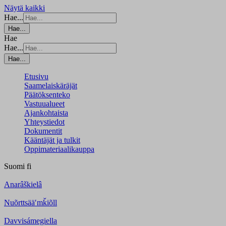
Näytä kaikki
Hae...
Hae...
Hae
Hae...
Hae...
Etusivu
Saamelaiskäräjät
Päätöksenteko
Vastuualueet
Ajankohtaista
Yhteystiedot
Dokumentit
Kääntäjät ja tulkit
Oppimateriaalikauppa
Suomi
fi
Anarâškielâ
Nuõrttsääʹmǩiõll
Davvisámegiella