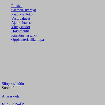
Etusivu
Saamelaiskäräjät
Päätöksenteko
Vastuualueet
Ajankohtaista
Yhteystiedot
Dokumentit
Kääntäjät ja tulkit
Oppimateriaalikauppa
Siirry sisältöön
Suomi
fi
Anarâškielâ
Nuõrttsääʹmǩiõll