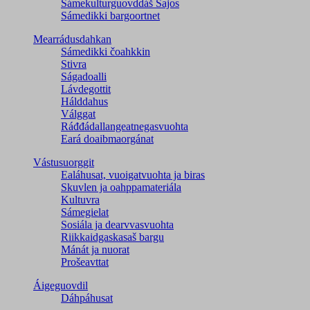
Sámekulturguovddáš Sajos
Sámedikki bargoortnet
Mearrádusdahkan
Sámedikki čoahkkin
Stivra
Ságadoalli
Lávdegottit
Hálddahus
Válggat
Ráđđádallangeatnegas­vuohta
Eará doaibmaorgánat
Vástusuorggit
Ealáhusat, vuoigatvuohta ja biras
Skuvlen ja oahppamateriála
Kultuvra
Sámegielat
Sosiála ja dearvvasvuohta
Riikkaidgaskasaš bargu
Mánát ja nuorat
Prošeavttat
Áigeguovdil
Dáhpáhusat