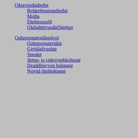
Oktavuođadieđut
Rehketbearrandieđut
Media
Diehtosuodji
Olahahttivuođačilgehus
Oahppomateriálagávpi
Oahppomateriálat
Girjjálašvuohta
Spealut
Jietna- ja videovurkkohusat
Deaddiluvvon buktagat
Nuvttá digibuktagat