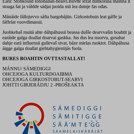
Eará: Stohkosiid lonohallan-beaivi.Buvtte iežat duhkorasa mainna it
stoaga šat ja váldde sádjai juoida mii lea dutnje fas ođas.
Mánáide fállojuvvo sáfta bargobájiin. Girkostobuin leat gáffe ja
fáffelat vuovdimassii.
Juohkehaš muitá ahte dáhpáhussii beassa dušše dearvvašin boahtit ja
earáide galga doallat doarvai gaskka. Jus dus lea nuorvu, gosahat
dahje eará influensii gullevaš sivat, báze mielas ruoktot. Dáhpáhusa
áigge galga doallat giehtahygieniijás fuola.
BURES BOAHTIN OVTTASTALLAT!
MÁNNU/ SÁMEDIGGI
OHCEJOGA KULTURDOAIBMA
OHCEJOGA GIRKOSTOBUT-SEARVI
JOHTTI GIRJERÁDJU 2 -PROŠEAKTA