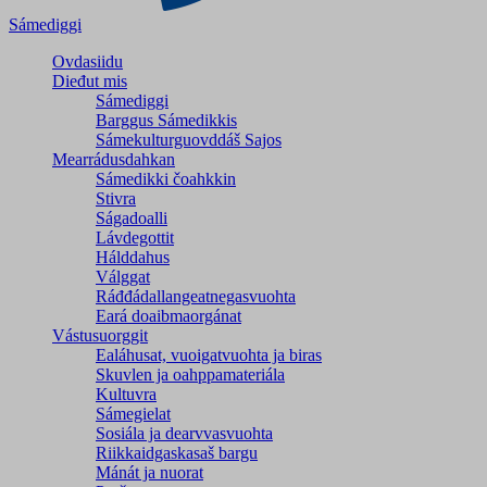
Sámediggi
Ovdasiidu
Dieđut mis
Sámediggi
Barggus Sámedikkis
Sámekulturguovddáš Sajos
Mearrádusdahkan
Sámedikki čoahkkin
Stivra
Ságadoalli
Lávdegottit
Hálddahus
Válggat
Ráđđádallangeatnegas­vuohta
Eará doaibmaorgánat
Vástusuorggit
Ealáhusat, vuoigatvuohta ja biras
Skuvlen ja oahppamateriála
Kultuvra
Sámegielat
Sosiála ja dearvvasvuohta
Riikkaidgaskasaš bargu
Mánát ja nuorat