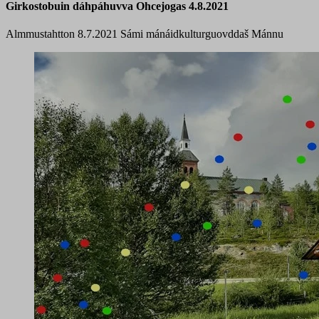
Girkostobuin dáhpáhuvva Ohcejogas 4.8.2021
Almmustahtton 8.7.2021
Sámi mánáidkulturguovddaš Mánnu