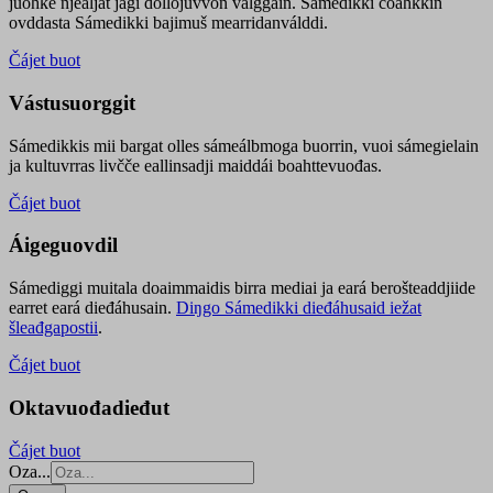
juohke njealját jagi dollojuvvon válggain. Sámedikki čoahkkin
ovddasta Sámedikki bajimuš mearridanválddi.
Čájet buot
Vástusuorggit
Sámedikkis mii bargat olles sámeálbmoga buorrin, vuoi sámegielain
ja kultuvrras livčče eallinsadji maiddái boahttevuođas.
Čájet buot
Áigeguovdil
Sámediggi muitala doaimmaidis birra mediai ja eará berošteaddjiide
earret eará dieđáhusain.
Diŋgo Sámedikki dieđáhusaid iežat
šleađgapostii
.
Čájet buot
Oktavuođadieđut
Čájet buot
Oza...