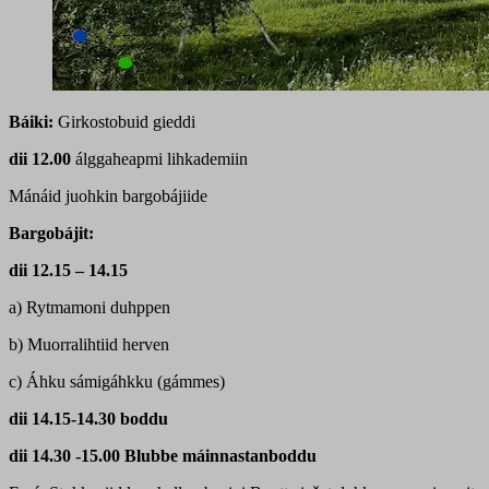
Báiki:
Girkostobuid gieddi
dii 12.00
álggaheapmi lihkademiin
Mánáid juohkin bargobájiide
Bargobájit:
dii 12.15 – 14.15
a) Rytmamoni duhppen
b) Muorralihtiid herven
c) Áhku sámigáhkku (gámmes)
dii 14.15-14.30 boddu
dii 14.30 -15.00 Blubbe máinnastanboddu