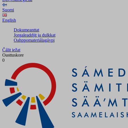
Suomi
English
Dokumeanttat
Jorgaleaddjit ja dulkkat
Oahppomateriálagávpi
Čálit iežat
Oasttuskore
0