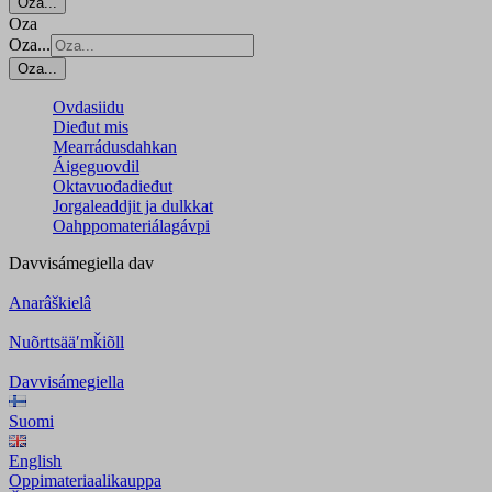
Oza...
Oza
Oza...
Oza...
Ovdasiidu
Dieđut mis
Mearrádusdahkan
Áigeguovdil
Oktavuođadieđut
Jorgaleaddjit ja dulkkat
Oahppomateriálagávpi
Davvisámegiella
dav
Anarâškielâ
Nuõrttsääʹmǩiõll
Davvisámegiella
Suomi
English
Oppimateriaalikauppa