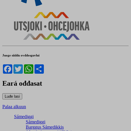
Juoge siiddu ovddosguvlui
Facebook
Twitter
WhatsApp
Share
Eará ođđasat
Palaa alkuun
Sámediggi
Sámediggi
Barggus Sámedikkis