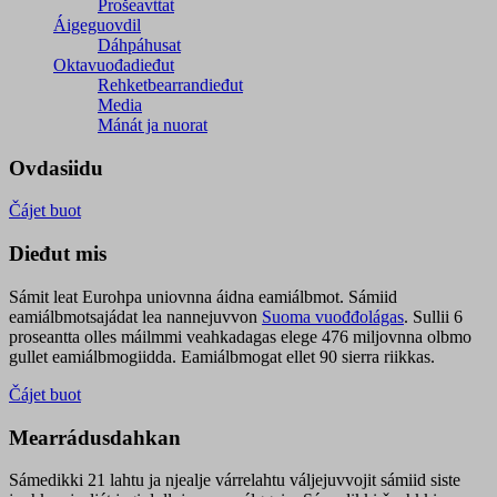
Prošeavttat
Áigeguovdil
Dáhpáhusat
Oktavuođadieđut
Rehketbearrandieđut
Media
Mánát ja nuorat
Ovdasiidu
Čájet buot
Dieđut mis
Sámit leat Eurohpa uniovnna áidna eamiálbmot. Sámiid
eamiálbmotsajádat lea nannejuvvon
Suoma vuođđolágas
. Sullii 6
proseantta olles máilmmi veahkadagas elege 476 miljovnna olbmo
gullet eamiálbmogiidda. Eamiálbmogat ellet 90 sierra riikkas.
Čájet buot
Mearrádusdahkan
Sámedikki 21 lahtu ja njealje várrelahtu váljejuvvojit sámiid siste