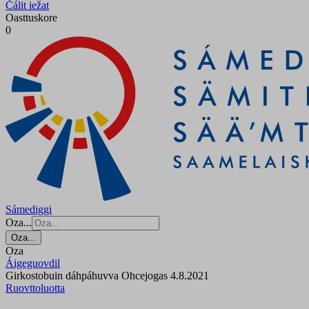
Čálit iežat
Oasttuskore
0
Sámediggi
Oza...
Oza...
Oza
Áigeguovdil
Girkostobuin dáhpáhuvva Ohcejogas 4.8.2021
Ruovttoluotta