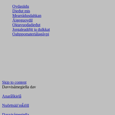
Ovdasiidu
Dieđut mis
Mearrádusdahkan
Áigeguovdil
Oktavuođadieđut
Jorgaleaddjit ja dulkkat
Oahppomateriálagávpi
Skip to content
Davvisámegiella
dav
Anarâškielâ
Nuõrttsääʹmǩiõll
Davvisámegiella