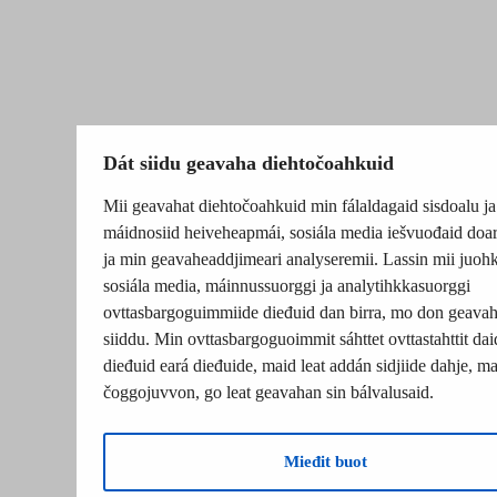
Dát siidu geavaha diehtočoahkuid
Mii geavahat diehtočoahkuid min fálaldagaid sisdoalu ja
máidnosiid heiveheapmái, sosiála media iešvuođaid doa
ja min geavaheaddjimeari analyseremii. Lassin mii juohk
sosiála media, máinnussuorggi ja analytihkkasuorggi
ovttasbargoguimmiide dieđuid dan birra, mo don geavah
siiddu. Min ovttasbargoguoimmit sáhttet ovttastahttit dai
dieđuid eará dieđuide, maid leat addán sidjiide dahje, ma
čoggojuvvon, go leat geavahan sin bálvalusaid.
Mieđit buot