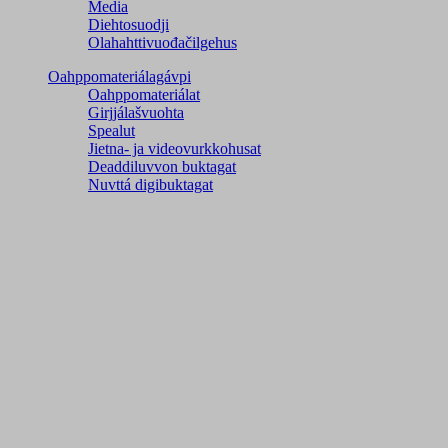
Media
Diehtosuodji
Olahahttivuođačilgehus
Oahppomateriálagávpi
Oahppomateriálat
Girjjálašvuohta
Spealut
Jietna- ja videovurkkohusat
Deaddiluvvon buktagat
Nuvttá digibuktagat