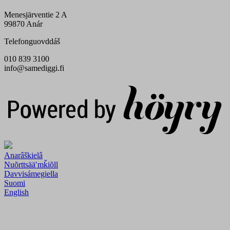
Menesjärventie 2 A
99870 Anár
Telefonguovddáš
010 839 3100
info@samediggi.fi
Digi- ja mainostoimisto Höyry Rovaniemi ja Oulu
Anarâškielâ
Nuõrttsääʹmǩiõll
Davvisámegiella
Suomi
English