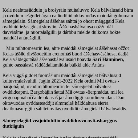
Kela neahttasiidduin ja brošyrain muitaluvvo Kela bálvalusaid birra
ja ovdduin iešguđetlágan eallindiliid oktavuođas maiddái golmmain
sámegielain. Sámegielat áššehas sáhttá jo ohcat máŋggaid Kela
ovdduid iežas gielat skoviin. Áššehasbálvalusa oažžu dál
davvisáme- ja nuortalašgillii ja dárbbu mielde dulkoma bokte
maiddái anárašgillii.
– Min mihttomearrin lea, ahte maiddái sámegielat áššehasat ožžot
Kelas áššiid divššodettiin erenomáš buori áššehasvásáhusa, dadjá
Kela váldegottálaš áššehasbálvalusaid hoavda
Sari Hänninen
,
guhte oassálastá ráđđádallamiidda báikki alde Anáris.
Kela viggá giddet fuomášumi maiddái sámegielat bálvalusaid
kultuvrralašvuhtii. Jagiin 2021-2022 Kela ordnii Mii ovttas -
bargobájiid, maid mihttomearrin lei sámegielat bálvalusa
ovddideapmi. Bargobájiin šattai Mii ovttas -fierpmádat, mii lea
virgeoapmahaččaide oktasaš ja sámediggi koordinere dan. Dan
oktavuođas ovddasteaddjit almmolaš hálddahusa sierra
doaibmasurggiin sáhttet ovttas ovddidit sámegielat bálvalusaidis.
Sámegielagiid veajuiduhttin ovddiduvvo ovttasbarggus
dutkiiguin