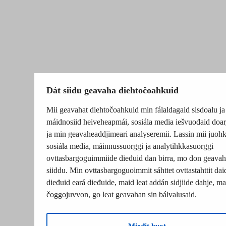
Dát siidu geavaha diehtočoahkuid
Mii geavahat diehtočoahkuid min fálaldagaid sisdoalu ja
máidnosiid heiveheapmái, sosiála media iešvuođaid doar
ja min geavaheaddjimeari analyseremii. Lassin mii juohk
sosiála media, máinnussuorggi ja analytihkkasuorggi
ovttasbargoguimmiide dieđuid dan birra, mo don geavah
siiddu. Min ovttasbargoguoimmit sáhttet ovttastahttit dai
dieđuid eará dieđuide, maid leat addán sidjiide dahje, mat
čoggojuvvon, go leat geavahan sin bálvalusaid.