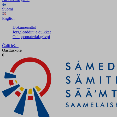
Suomi
English
Dokumeanttat
Jorgaleaddjit ja dulkkat
Oahppomateriálagávpi
Čálit iežat
Oasttuskore
0