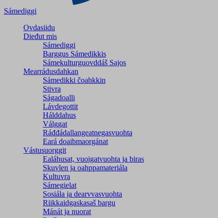
Sámediggi
Ovdasiidu
Dieđut mis
Sámediggi
Barggus Sámedikkis
Sámekulturguovddáš Sajos
Mearrádusdahkan
Sámedikki čoahkkin
Stivra
Ságadoalli
Lávdegottit
Hálddahus
Válggat
Ráđđádallangeatnegas­vuohta
Eará doaibmaorgánat
Vástusuorggit
Ealáhusat, vuoigatvuohta ja biras
Skuvlen ja oahppamateriála
Kultuvra
Sámegielat
Sosiála ja dearvvasvuohta
Riikkaidgaskasaš bargu
Mánát ja nuorat