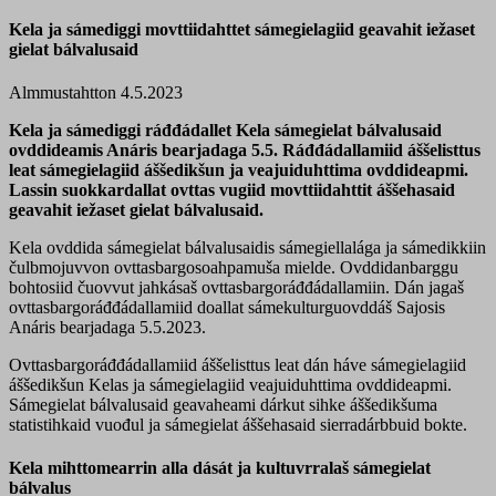
Kela ja sámediggi movttiidahttet sámegielagiid geavahit iežaset
gielat bálvalusaid
Almmustahtton 4.5.2023
Kela ja sámediggi ráđđádallet Kela sámegielat bálvalusaid
ovddideamis Anáris bearjadaga 5.5. Ráđđádallamiid áššelisttus
leat sámegielagiid áššedikšun ja veajuiduhttima ovddideapmi.
Lassin suokkardallat ovttas vugiid movttiidahttit áššehasaid
geavahit iežaset gielat bálvalusaid.
Kela ovddida sámegielat bálvalusaidis sámegiellalága ja sámedikkiin
čulbmojuvvon ovttasbargosoahpamuša mielde. Ovddidanbarggu
bohtosiid čuovvut jahkásaš ovttasbargoráđđádallamiin. Dán jagaš
ovttasbargoráđđádallamiid doallat sámekulturguovddáš Sajosis
Anáris bearjadaga 5.5.2023.
Ovttasbargoráđđádallamiid áššelisttus leat dán háve sámegielagiid
áššedikšun Kelas ja sámegielagiid veajuiduhttima ovddideapmi.
Sámegielat bálvalusaid geavaheami dárkut sihke áššedikšuma
statistihkaid vuođul ja sámegielat áššehasaid sierradárbbuid bokte.
Kela mihttomearrin alla dását ja kultuvrralaš sámegielat
bálvalus