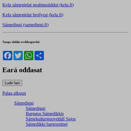
Kela sámegielat neahttasiiddut (kela.fi)
Kela sámegielat brošyrat (kela.fi)
Sámediggi (samediggi.fi)
Juoge siiddu ovddosguvlui
Facebook
Twitter
WhatsApp
Share
Eará ođđasat
Palaa alkuun
Sámediggi
Sámediggi
Barggus Sámedikkis
Sámekulturguovddáš Sajos
Sámedikki bargoortnet