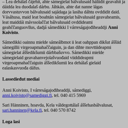
– Lea dehálaš čájehit, ahte sámegielat bálvalusaid háliidit geavahit ja
dáidda lea duođalaš dárbu. Jáhkán, ahte dat nanne lágas
dorvvastuvvon bálvalusaid sajádaga ja lasiha dáhtu ovddidit daid.
Vásáhusa, maid leat boahtán sámegielat bálvalusaid geavaheamis,
leat maiddái mávssolaččat bálvalusaid ovddideami
geahččanguovllus, dadjá sámedikki I várreságajođiheaddji
Anni
Koivisto
.
Sámedikki oainnu mielde sámeálbmot ii leat oahppan dikšut áššiid
sámegillii virgeoapmahaččaiguin, ja dan dihte movttiideapmi
sámegielat áššedikšumii dárbbašuvvo. Sámedikki mielde
sámegielaid geavahanvejolašvuođaid viiddideapmi
virgeoapmahaččaiguin áššedikšumii lea dehálaš gielaid
ealaskasvuođa dáfus.
Lassedieđut mediai
Anni Koivisto, I várreságajođiheaddji, sámediggi,
anni.koivisto@samediggi.fi
, tel. 040 415 5969
Sari Hänninen, hoavda, Kela váldegottálaš áššehasbálvalusat,
sari.hanninen@kela.fi
, tel. 040 570 8742
Loga lasi