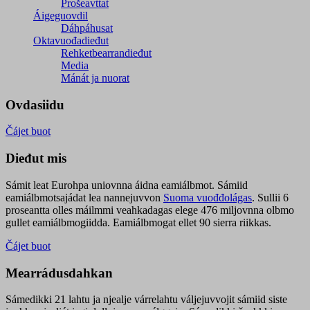
Prošeavttat
Áigeguovdil
Dáhpáhusat
Oktavuođadieđut
Rehketbearrandieđut
Media
Mánát ja nuorat
Ovdasiidu
Čájet buot
Dieđut mis
Sámit leat Eurohpa uniovnna áidna eamiálbmot. Sámiid
eamiálbmotsajádat lea nannejuvvon
Suoma vuođđolágas
. Sullii 6
proseantta olles máilmmi veahkadagas elege 476 miljovnna olbmo
gullet eamiálbmogiidda. Eamiálbmogat ellet 90 sierra riikkas.
Čájet buot
Mearrádusdahkan
Sámedikki 21 lahtu ja njealje várrelahtu váljejuvvojit sámiid siste