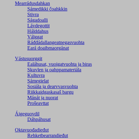
Mearrádusdahkan
Sámedikki čoahkkin
Stivra
Ságadoalli
Lávdegottit
Hálddahus
Válggat
Ráđđádallangeatnegas­vuohta
Eará doaibmaorgánat
Vástusuorggit
Ealáhusat, vuoigatvuohta ja biras
Skuvlen ja oahppamateriála
Kultuvra
Sámegielat
Sosiála ja dearvvasvuohta
Riikkaidgaskasaš bargu
Mánát ja nuorat
Prošeavttat
Áigeguovdil
Dáhpáhusat
Oktavuođadieđut
Rehketbearrandieđut