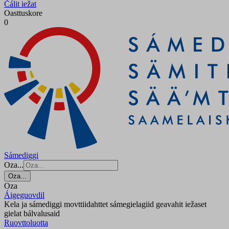
Čálit iežat
Oasttuskore
0
Sámediggi
Oza...
Oza...
Oza
Áigeguovdil
Kela ja sámediggi movttiidahttet sámegielagiid geavahit iežaset
gielat bálvalusaid
Ruovttoluotta