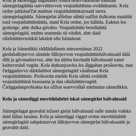
Kela ja sámediggi ságastallet Anára deaivvadeamis maiddái
sámegielagiidda oaivvilduvvon veajuiduhttima ovddideamis. Kela
ordne jahkásaččat muhtun veajuiduhttinkurssaid sierra
sámegielagiidda. Sámegielat áššehas sáhttá oažžut dulkoma maiddái
eará veajuiduhttimiidda, maid Kela ordne, jos háliida. Eaktun lea
goittotge, ahte dulka gávdno. Veajuiduhttin beroštahttá
sámegielagiid, muhto seammás sii vásihit, ahte daid
ollašuhttinvuohkái laktásit ollu hástalusat.
Kela ja Sámedikki ráđđádallamis miessemánus 2022
gieđahallojuvvoi sámiide fállojuvvon veajuiduhttinbálvalusaid dálá
dilli ja gávnnahuvvui, ahte lea dárbu buvttadit bálvalusaid eanet
kultuvrralaš vugiin. Kela dutkanjoavku lea álggahan prošeavtta, mas
čielggaduvvo dárkilabbot sámegielagiid vásáhusat Kela
veajuiduhttimis. Prošeavtta mielde Kela sáhttá ovddidit
veajuiduhttimii beassama ja dan ollašuhttinvugiid.
Čielggadanprošeakta lea ožžon searvvušlaš miehtama sámedikkis.
Kela ja sámediggi movttiidahttet iskat sámegielat bálvalusaid
Sámegielagat geavahit iežaset gielat bálvalusaid oalle unnán vaikko
daid fállan lassána. Kela ja sámediggi vigget ovttas movttiidahttit
sámegielagiid oahpásnuvvat fállojuvvon sámegielat bálvalusaide ja
geavahit daid.