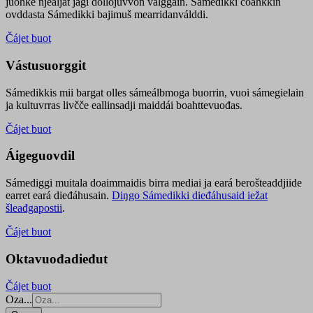
juohke njealját jagi dollojuvvon válggain. Sámedikki čoahkkin
ovddasta Sámedikki bajimuš mearridanválddi.
Čájet buot
Vástusuorggit
Sámedikkis mii bargat olles sámeálbmoga buorrin, vuoi sámegielain
ja kultuvrras livčče eallinsadji maiddái boahttevuođas.
Čájet buot
Áigeguovdil
Sámediggi muitala doaimmaidis birra mediai ja eará berošteaddjiide
earret eará dieđáhusain.
Diŋgo Sámedikki dieđáhusaid iežat
šleađgapostii
.
Čájet buot
Oktavuođadieđut
Čájet buot
Oza...