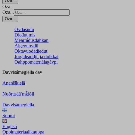
Oza...
Oza
Oza...
Oza...
Ovdasiidu
Dieđut mis
Mearrádusdahkan
Áigeguovdil
Oktavuođadieđut
Jorgaleaddjit ja dulkkat
Oahppomateriálagávpi
Davvisámegiella
dav
Anarâškielâ
Nuõrttsääʹmǩiõll
Davvisámegiella
Suomi
English
Oppimateriaalikauppa