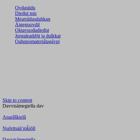
Ovdasiidu
Dieđut mis
Mearrádusdahkan
Áigeguovdil
Oktavuođadieđut
Jorgaleaddjit ja dulkkat
Oahppomateriálagávpi
Skip to content
Davvisámegiella
dav
Anarâškielâ
Nuõrttsääʹmǩiõll
Davvisámegiella