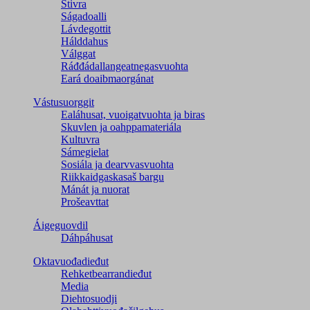
Stivra
Ságadoalli
Lávdegottit
Hálddahus
Válggat
Ráđđádallangeatnegas­vuohta
Eará doaibmaorgánat
Vástusuorggit
Ealáhusat, vuoigatvuohta ja biras
Skuvlen ja oahppamateriála
Kultuvra
Sámegielat
Sosiála ja dearvvasvuohta
Riikkaidgaskasaš bargu
Mánát ja nuorat
Prošeavttat
Áigeguovdil
Dáhpáhusat
Oktavuođadieđut
Rehketbearrandieđut
Media
Diehtosuodji