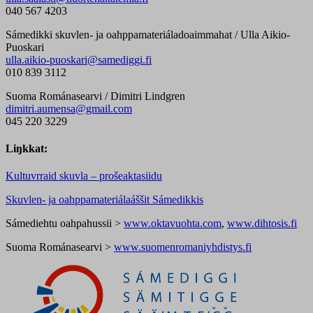
040 567 4203
Sámedikki skuvlen- ja oahppamateriáladoaimmahat / Ulla Aikio-
Puoskari
ulla.aikio-puoskari@samediggi.fi
010 839 3112
Suoma Románasearvi /
Dimitri Lindgren
dimitri.aumensa@gmail.com
045 220 3229
Liŋkkat:
Kultuvrraid skuvla – prošeaktasiidu
Skuvlen- ja oahppamateriálaáššit Sámedikkis
Sámediehtu oahpahussii >
www.oktavuohta.com
,
www.dihtosis.fi
Suoma Románasearvi >
www.suomenromaniyhdistys.fi