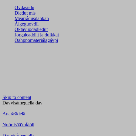
Ovdasiidu
Dieđut mis
Mearrádusdahkan
Áigeguovdil
Oktavuođadieđut
Jorgaleaddjit ja dulkkat
Oahppomateriálagávpi
Skip to content
Davvisámegiella
dav
Anarâškielâ
Nuõrttsääʹmǩiõll
Davvisámegiella