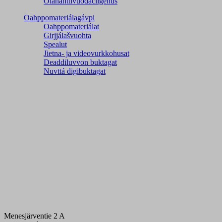
Olahahttivuođačilgehus
Oahppomateriálagávpi
Oahppomateriálat
Girjjálašvuohta
Spealut
Jietna- ja videovurkkohusat
Deaddiluvvon buktagat
Nuvttá digibuktagat
Menesjärventie 2 A