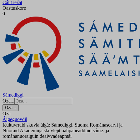
Čálit iežat
Oasttuskore
0
Sámediggi
Oza...
Oza...
Oza
Áigeguovdil
Kultuvrraid skuvla álgá: Sámediggi, Suoma Románasearvi ja
Nuoraid Akademiija skuvlejit oahpaheaddjiid sáme- ja
románanuoraiguin deaivvadeapmái