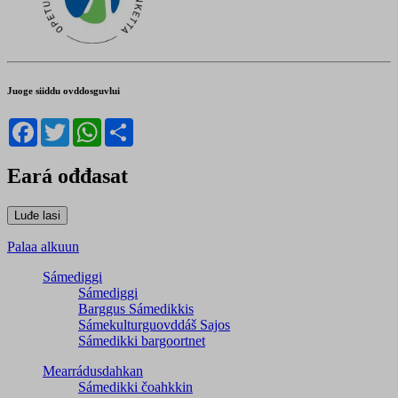
Juoge siiddu ovddosguvlui
Facebook
Twitter
WhatsApp
Share
Eará ođđasat
Palaa alkuun
Sámediggi
Sámediggi
Barggus Sámedikkis
Sámekulturguovddáš Sajos
Sámedikki bargoortnet
Mearrádusdahkan
Sámedikki čoahkkin