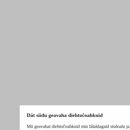
Dát siidu geavaha diehtočoahkuid
Mii geavahat diehtočoahkuid min fálaldagaid sisdoalu ja