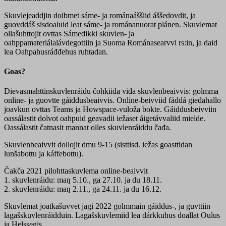
Skuvlejeaddjin doibmet sáme- ja románaáššiid áššedovdit, ja
guovddáš sisdoaluid leat sáme- ja románanuorat plánen. Skuvlemat
ollašuhttojit ovttas Sámedikki skuvlen- ja
oahppamateriálalávdegottiin ja Suoma Románasearvvi rs:in, ja daid
lea Oahpahusráđđehus ruhtadan.
Goas?
Dievasmahttinskuvlenráidu čohkiida viđa skuvlenbeaivvis: golmma
online- ja guovtte gáiddusbeaivvis. Online-beivviid fáddá gieđahallo
joavkun ovttas Teams ja Howspace-vuloža bokte. Gáiddusbeivviin
oassálastit dolvot oahpuid geavadii iežaset áigetávvaliid mielde.
Oassálastit čatnasit mannat olles skuvlenráiddu čađa.
Skuvlenbeaivvit dollojit dmu 9-15 (sisttisd. iežas goasttidan
lunšabottu ja káffebottu).
Čakča 2021 pilohttaskuvlema online-beaivvit
1. skuvlenráidu: maŋ 5.10., ga 27.10. ja du 18.11.
2. skuvlenráidu: maŋ 2.11., ga 24.11. ja du 16.12.
Skuvlemat joatkašuvvet jagi 2022 golmmain gáiddus-, ja guvttiin
lagašskuvlenráidduin. Lagašskuvlemiid lea dárkkuhus doallat Oulus
ja Helssegis.