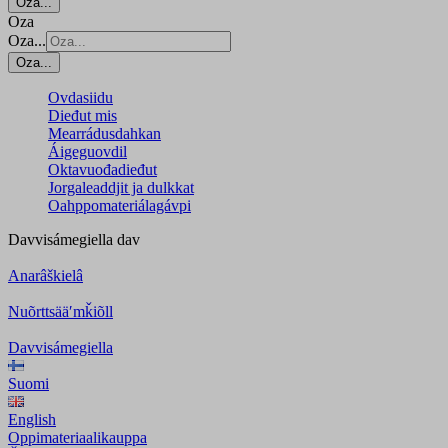
Oza...
Oza
Oza...
Oza...
Ovdasiidu
Dieđut mis
Mearrádusdahkan
Áigeguovdil
Oktavuođadieđut
Jorgaleaddjit ja dulkkat
Oahppomateriálagávpi
Davvisámegiella
dav
Anarâškielâ
Nuõrttsääʹmǩiõll
Davvisámegiella
Suomi
English
Oppimateriaalikauppa