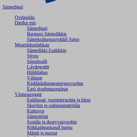
Sámediggi
Ovdasiidu
Dieđut mis
Sámediggi
Barggus Sámedikkis
Sámekulturguovddáš Sajos
Mearrádusdahkan
Sámedikki čoahkkin
Stivra
Ságadoalli
Lávdegottit
Hálddahus
Válggat
Ráđđádallangeatnegas­vuohta
Eará doaibmaorgánat
Vástusuorggit
Ealáhusat, vuoigatvuohta ja biras
Skuvlen ja oahppamateriála
Kultuvra
Sámegielat
Sosiála ja dearvvasvuohta
Riikkaidgaskasaš bargu
Mánát ja nuorat