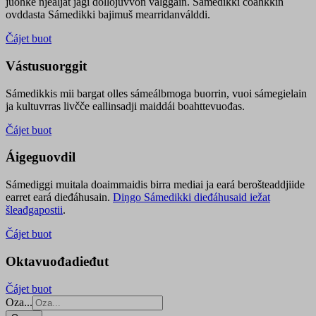
juohke njealját jagi dollojuvvon válggain. Sámedikki čoahkkin
ovddasta Sámedikki bajimuš mearridanválddi.
Čájet buot
Vástusuorggit
Sámedikkis mii bargat olles sámeálbmoga buorrin, vuoi sámegielain
ja kultuvrras livčče eallinsadji maiddái boahttevuođas.
Čájet buot
Áigeguovdil
Sámediggi muitala doaimmaidis birra mediai ja eará berošteaddjiide
earret eará dieđáhusain.
Diŋgo Sámedikki dieđáhusaid iežat
šleađgapostii
.
Čájet buot
Oktavuođadieđut
Čájet buot
Oza...