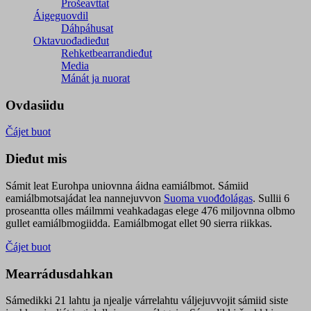
Prošeavttat
Áigeguovdil
Dáhpáhusat
Oktavuođadieđut
Rehketbearrandieđut
Media
Mánát ja nuorat
Ovdasiidu
Čájet buot
Dieđut mis
Sámit leat Eurohpa uniovnna áidna eamiálbmot. Sámiid
eamiálbmotsajádat lea nannejuvvon
Suoma vuođđolágas
. Sullii 6
proseantta olles máilmmi veahkadagas elege 476 miljovnna olbmo
gullet eamiálbmogiidda. Eamiálbmogat ellet 90 sierra riikkas.
Čájet buot
Mearrádusdahkan
Sámedikki 21 lahtu ja njealje várrelahtu váljejuvvojit sámiid siste