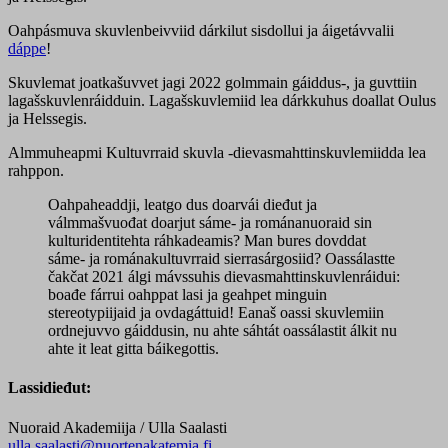
Oahpásmuva skuvlenbeivviid dárkilut sisdollui ja áigetávvalii
dáppe
!
Skuvlemat joatkašuvvet jagi 2022 golmmain gáiddus-, ja guvttiin
lagašskuvlenráidduin. Lagašskuvlemiid lea dárkkuhus doallat Oulus
ja Helssegis.
Almmuheapmi Kultuvrraid skuvla -dievasmahttinskuvlemiidda lea
rahppon.
Oahpaheaddji, leatgo dus doarvái dieđut ja
válmmašvuođat doarjut sáme- ja románanuoraid sin
kulturidentitehta ráhkadeamis? Man bures dovddat
sáme- ja románakultuvrraid sierrasárgosiid? Oassálastte
čakčat 2021 álgi mávssuhis dievasmahttinskuvlenráidui:
boađe fárrui oahppat lasi ja geahpet minguin
stereotypiijaid ja ovdagáttuid! Eanaš oassi skuvlemiin
ordnejuvvo gáiddusin, nu ahte sáhtát oassálastit álkit nu
ahte it leat gitta báikegottis.
Lassidieđut:
Nuoraid Akademiija
/ Ulla Saalasti
ulla.saalasti@nuortenakatemia.fi