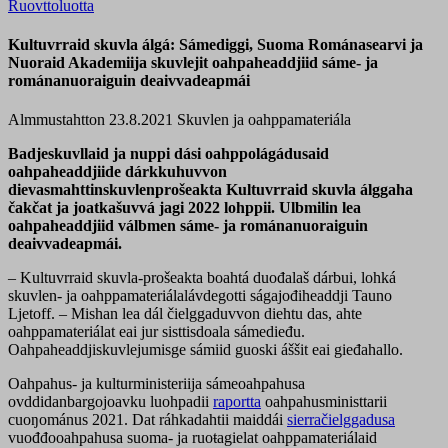
Ruovttoluotta
Kultuvrraid skuvla álgá: Sámediggi, Suoma Románasearvi ja
Nuoraid Akademiija skuvlejit oahpaheaddjiid sáme- ja
románanuoraiguin deaivvadeapmái
Almmustahtton 23.8.2021
Skuvlen ja oahppamateriála
Badjeskuvllaid ja nuppi dási oahppolágádusaid
oahpaheaddjiide dárkkuhuvvon
dievasmahttinskuvlenprošeakta Kultuvrraid skuvla álggaha
čakčat ja joatkašuvvá jagi 2022 lohppii. Ulbmilin lea
oahpaheaddjiid válbmen sáme- ja románanuoraiguin
deaivvadeapmái.
– Kultuvrraid skuvla-prošeakta boahtá duođalaš dárbui, lohká
skuvlen- ja oahppamateriálalávdegotti ságajođiheaddji Tauno
Ljetoff. – Mishan lea dál čielggaduvvon diehtu das, ahte
oahppamateriálat eai jur sisttisdoala sámedieđu.
Oahpaheaddjiskuvlejumisge sámiid guoski áššit eai gieđahallo.
Oahpahus- ja kulturministeriija sámeoahpahusa
ovddidanbargojoavku luohpadii
raportta
oahpahusministtarii
cuoŋománus 2021. Dat ráhkadahtii maiddái
sierračielggadusa
vuođđooahpahusa suoma- ja ruoŧagielat oahppamateriálaid