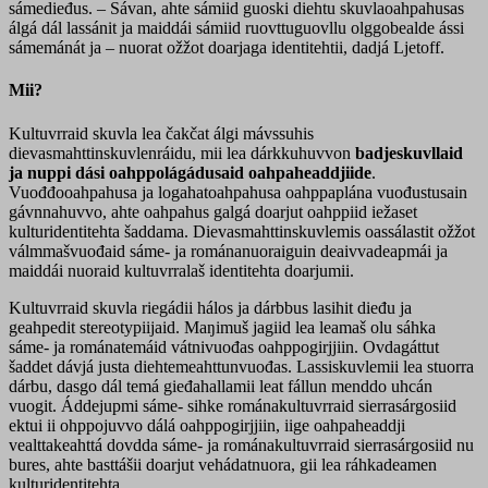
sámedieđus. – Sávan, ahte sámiid guoski diehtu skuvlaoahpahusas
álgá dál lassánit ja maiddái sámiid ruovttuguovllu olggobealde ássi
sámemánát ja – nuorat ožžot doarjaga identitehtii, dadjá Ljetoff.
Mii?
Kultuvrraid skuvla lea čakčat álgi mávssuhis
dievasmahttinskuvlenráidu, mii lea dárkkuhuvvon
badjeskuvllaid
ja nuppi dási oahppolágádusaid oahpaheaddjiide
.
Vuođđooahpahusa ja logahatoahpahusa oahppaplána vuođustusain
gávnnahuvvo, ahte oahpahus galgá doarjut oahppiid iežaset
kulturidentitehta šaddama. Dievasmahttinskuvlemis oassálastit ožžot
válmmašvuođaid sáme- ja románanuoraiguin deaivvadeapmái ja
maiddái nuoraid kultuvrralaš identitehta doarjumii.
Kultuvrraid skuvla riegádii hálos ja dárbbus lasihit dieđu ja
geahpedit stereotypiijaid. Maŋimuš jagiid lea leamaš olu sáhka
sáme- ja románatemáid vátnivuođas oahppogirjjiin. Ovdagáttut
šaddet dávjá justa diehtemeahttunvuođas. Lassiskuvlemii lea stuorra
dárbu, dasgo dál temá gieđahallamii leat fállun menddo uhcán
vuogit. Áddejupmi sáme- sihke románakultuvrraid sierrasárgosiid
ektui ii ohppojuvvo dálá oahppogirjjiin, iige oahpaheaddji
vealttakeahttá dovdda sáme- ja románakultuvrraid sierrasárgosiid nu
bures, ahte basttášii doarjut vehádatnuora, gii lea ráhkadeamen
kulturidentitehta.