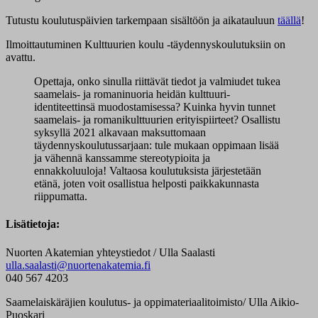
Tutustu koulutuspäivien tarkempaan sisältöön ja aikatauluun
täällä
!
Ilmoittautuminen Kulttuurien koulu -täydennyskoulutuksiin on
avattu.
Opettaja, onko sinulla riittävät tiedot ja valmiudet tukea
saamelais- ja romaninuoria heidän kulttuuri-
identiteettinsä muodostamisessa? Kuinka hyvin tunnet
saamelais- ja romanikulttuurien erityispiirteet? Osallistu
syksyllä 2021 alkavaan maksuttomaan
täydennyskoulutussarjaan: tule mukaan oppimaan lisää
ja vähennä kanssamme stereotypioita ja
ennakkoluuloja! Valtaosa koulutuksista järjestetään
etänä, joten voit osallistua helposti paikkakunnasta
riippumatta.
Lisätietoja:
Nuorten Akatemian yhteystiedot / Ulla Saalasti
ulla.saalasti@nuortenakatemia.fi
040 567 4203
Saamelaiskäräjien koulutus- ja oppimateriaalitoimisto/ Ulla Aikio-
Puoskari