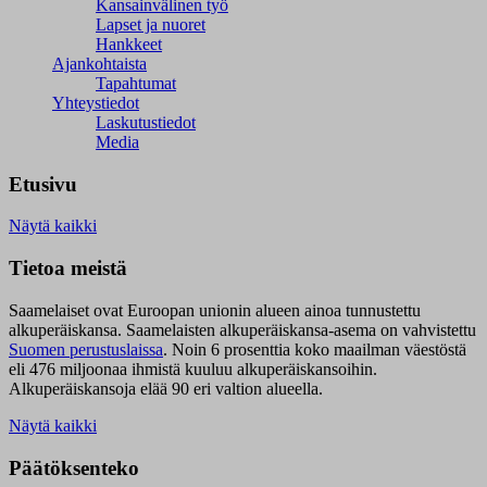
Kansainvälinen työ
Lapset ja nuoret
Hankkeet
Ajankohtaista
Tapahtumat
Yhteystiedot
Laskutustiedot
Media
Etusivu
Näytä kaikki
Tietoa meistä
Saamelaiset ovat Euroopan unionin alueen ainoa tunnustettu
alkuperäiskansa. Saamelaisten alkuperäiskansa-asema on vahvistettu
Suomen perustuslaissa
.
Noin 6 prosenttia koko maailman väestöstä
eli 476 miljoonaa ihmistä kuuluu alkuperäiskansoihin.
Alkuperäiskansoja elää 90 eri valtion alueella.
Näytä kaikki
Päätöksenteko