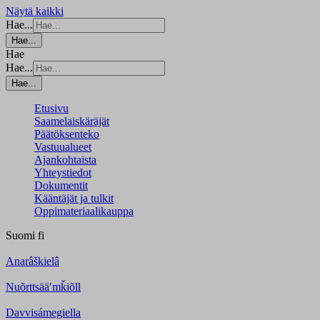
Näytä kaikki
Hae...
Hae...
Hae
Hae...
Hae...
Etusivu
Saamelaiskäräjät
Päätöksenteko
Vastuualueet
Ajankohtaista
Yhteystiedot
Dokumentit
Kääntäjät ja tulkit
Oppimateriaalikauppa
Suomi
fi
Anarâškielâ
Nuõrttsääʹmǩiõll
Davvisámegiella