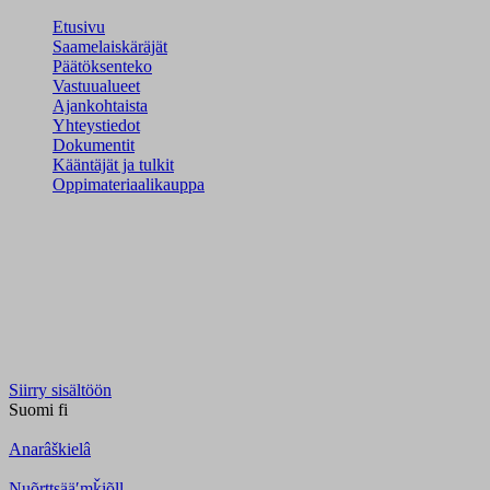
Etusivu
Saamelaiskäräjät
Päätöksenteko
Vastuualueet
Ajankohtaista
Yhteystiedot
Dokumentit
Kääntäjät ja tulkit
Oppimateriaalikauppa
Siirry sisältöön
Suomi
fi
Anarâškielâ
Nuõrttsääʹmǩiõll