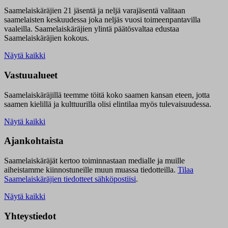
Saamelaiskäräjien 21 jäsentä ja neljä varajäsentä valitaan
saamelaisten keskuudessa joka neljäs vuosi toimeenpantavilla
vaaleilla. Saamelaiskäräjien ylintä päätösvaltaa edustaa
Saamelaiskäräjien kokous.
Näytä kaikki
Vastuualueet
Saamelaiskäräjillä t
eemme töitä koko saamen kansan eteen, jotta
saamen kielillä ja kulttuurilla olisi elintilaa myös tulevaisuudessa.
Näytä kaikki
Ajankohtaista
Saamelaiskäräjät kertoo toiminnastaan medialle ja muille
aiheistamme kiinnostuneille muun muassa tiedotteilla.
Tilaa
Saamelaiskäräjien tiedotteet sähköpostiisi
.
Näytä kaikki
Yhteystiedot