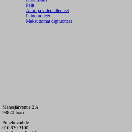
Pelit
Ääni- ja videotallenteet
Painotuotteet
Maksuttomat digituotteet
Menesjärventie 2 A
99870 Inari
Puhelinvaihde
010 839 3100