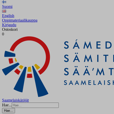
Suomi
English
Oppimateriaalikauppa
Kirjaudu
Ostoskori
0
Saamelaiskäräjät
Hae...
Hae...