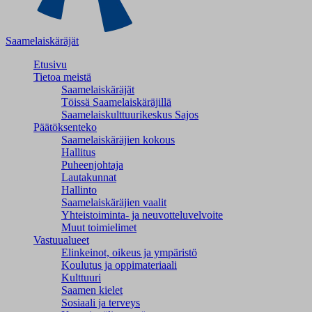
Saamelaiskäräjät
Etusivu
Tietoa meistä
Saamelaiskäräjät
Töissä Saamelaiskäräjillä
Saamelaiskulttuuri­keskus Sajos
Päätöksenteko
Saamelaiskäräjien kokous
Hallitus
Puheenjohtaja
Lautakunnat
Hallinto
Saamelaiskäräjien vaalit
Yhteistoiminta- ja neuvotteluvelvoite
Muut toimielimet
Vastuualueet
Elinkeinot, oikeus ja ympäristö
Koulutus ja oppimateriaali
Kulttuuri
Saamen kielet
Sosiaali ja terveys