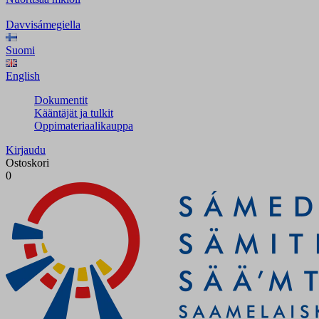
Davvisámegiella
Suomi
English
Dokumentit
Kääntäjät ja tulkit
Oppimateriaalikauppa
Kirjaudu
Ostoskori
0