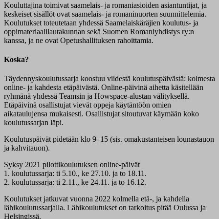
Kouluttajina toimivat saamelais- ja romaniasioiden asiantuntijat, ja
keskeiset sisällöt ovat saamelais- ja romaninuorten suunnittelemia.
Koulutukset toteutetaan yhdessä Saamelaiskäräjien koulutus- ja
oppimateriaalilautakunnan sekä Suomen Romaniyhdistys ry:n
kanssa, ja ne ovat Opetushallituksen rahoittamia.
Koska?
Täydennyskoulutussarja koostuu viidestä koulutuspäivästä: kolmesta
online- ja kahdesta etäpäivästä. Online-päivinä aihetta käsitellään
ryhmänä yhdessä Teamsin ja Howspace-alustan välityksellä.
Etäpäivinä osallistujat vievät oppeja käytäntöön omien
aikataulujensa mukaisesti. Osallistujat sitoutuvat käymään koko
koulutussarjan läpi.
Koulutuspäivät pidetään klo 9–15 (sis. omakustanteisen lounastauon
ja kahvitauon).
Syksy 2021 pilottikoulutuksen online-päivät
1. koulutussarja: ti 5.10., ke 27.10. ja to 18.11.
2. koulutussarja: ti 2.11., ke 24.11. ja to 16.12.
Koulutukset jatkuvat vuonna 2022 kolmella etä-, ja kahdella
lähikoulutussarjalla. Lähikoulutukset on tarkoitus pitää Oulussa ja
Helsingissä.