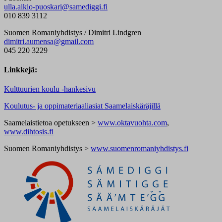
ulla.aikio-puoskari@samediggi.fi
010 839 3112
Suomen Romaniyhdistys / Dimitri Lindgren
dimitri.aumensa@gmail.com
045 220 3229
Linkkejä:
Kulttuurien koulu -hankesivu
Koulutus- ja oppimateriaaliasiat Saamelaiskäräjillä
Saamelaistietoa opetukseen >
www.oktavuohta.com
,
www.dihtosis.fi
Suomen Romaniyhdistys >
www.suomenromaniyhdistys.fi