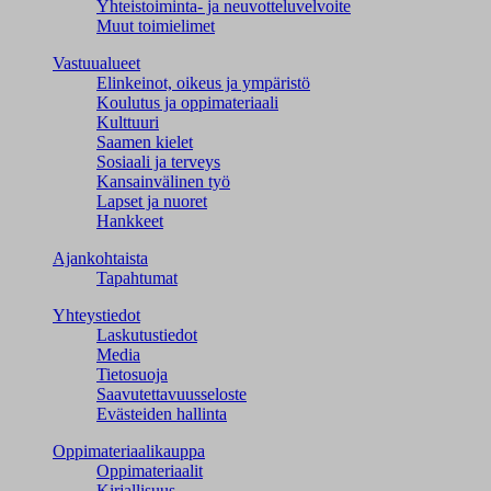
Yhteistoiminta- ja neuvotteluvelvoite
Muut toimielimet
Vastuualueet
Elinkeinot, oikeus ja ympäristö
Koulutus ja oppimateriaali
Kulttuuri
Saamen kielet
Sosiaali ja terveys
Kansainvälinen työ
Lapset ja nuoret
Hankkeet
Ajankohtaista
Tapahtumat
Yhteystiedot
Laskutustiedot
Media
Tietosuoja
Saavutettavuusseloste
Evästeiden hallinta
Oppimateriaalikauppa
Oppimateriaalit
Kirjallisuus