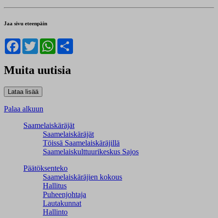
Jaa sivu eteenpäin
Facebook
Twitter
WhatsApp
Share
Muita uutisia
Palaa alkuun
Saamelaiskäräjät
Saamelaiskäräjät
Töissä Saamelaiskäräjillä
Saamelaiskulttuuri­keskus Sajos
Päätöksenteko
Saamelaiskäräjien kokous
Hallitus
Puheenjohtaja
Lautakunnat
Hallinto