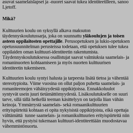
asuvat saamelaislapset ja -nuoret saavat tukea identiteetilleen, sanoo
Ljetoff.
Mikä?
Kulttuurien koulu on syksyllä alkava maksuton
täydennyskoulutussarja, joka on suunnattu
yläkoulujen ja toisen
asteen oppilaitosten opettajille
. Perusopetuksen ja lukio-opetuksen
opetussuunnitelman perusteissa todetaan, että opetuksen tulee tukea
oppilaiden oman kulttuuri-identiteetin rakentumista.
Täydennyskoulutuksessa osallistujat saavat valmiuksia saamelais- ja
romaninuorten kohtaamiseen ja myös nuorten kulttuurisen
identiteetin tukemiseen.
Kulttuurien koulu syntyi halusta ja tarpeesta lisätä tietoa ja vähentää
stereotypioita. Viime vuosina on ollut paljon puhetta saamelais- ja
romaniteemojen vähäisyydestä oppikirjoissa. Ennakkoluulot
syntyvät usein juuri tietämättömyydestä. Lisäkoulutukselle on suuri
tarve, sillä tällä hetkellä teeman käsittelyyn on tarjolla liian vähän
keinoja. Ymmärrystä saamelais- sekä romaanikulttuurien
erityispiirteitä kohtaan ei opita nykyisistä oppikirjoista, eikä opettaja
välttämättä tunne saamelais- ja romanikulttuurien erityispiirteitä niin
hyvin, että pystyisi tukemaan kulttuuri-identiteettiään muodostavaa
vähemmistönuorta.