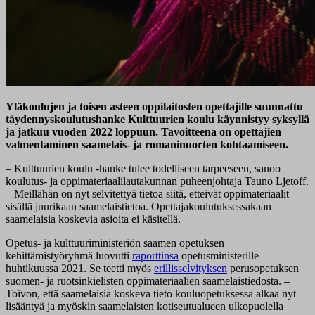
Yläkoulujen ja toisen asteen oppilaitosten opettajille suunnattu
täydennyskoulutushanke Kulttuurien koulu käynnistyy syksyllä
ja jatkuu vuoden 2022 loppuun. Tavoitteena on opettajien
valmentaminen saamelais- ja romaninuorten kohtaamiseen.
– Kulttuurien koulu -hanke tulee todelliseen tarpeeseen, sanoo
koulutus- ja oppimateriaalilautakunnan puheenjohtaja Tauno Ljetoff.
– Meillähän on nyt selvitettyä tietoa siitä, etteivät oppimateriaalit
sisällä juurikaan saamelaistietoa. Opettajakoulutuksessakaan
saamelaisia koskevia asioita ei käsitellä.
Opetus- ja kulttuuriministeriön saamen opetuksen
kehittämistyöryhmä luovutti
raporttinsa
opetusministerille
huhtikuussa 2021. Se teetti myös
erillisselvityksen
perusopetuksen
suomen- ja ruotsinkielisten oppimateriaalien saamelaistiedosta. –
Toivon, että saamelaisia koskeva tieto kouluopetuksessa alkaa nyt
lisääntyä ja myöskin saamelaisten kotiseutualueen ulkopuolella