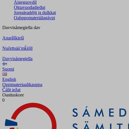
Áigeguovdil
Oktavuođadieđut
Jorgaleaddjit ja dulkkat
Oahppomateriálagávpi
Davvisámegiella
dav
Anarâškielâ
Nuõrttsääʹmǩiõll
Davvisámegiella
Suomi
English
Oppimateriaalikauppa
Čálit iežat
Oasttuskore
0