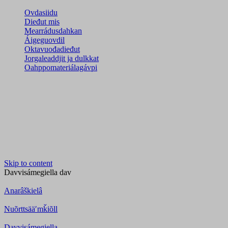
Ovdasiidu
Dieđut mis
Mearrádusdahkan
Áigeguovdil
Oktavuođadieđut
Jorgaleaddjit ja dulkkat
Oahppomateriálagávpi
Skip to content
Davvisámegiella
dav
Anarâškielâ
Nuõrttsääʹmǩiõll
Davvisámegiella