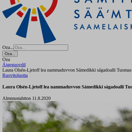
Oza...
Oza...
Oza
Áigeguovdil
Laura Olsén-Ljetoff lea nammaduvvon Sámedikki ságadoalli Tuomas
Ruovttoluotta
Laura Olsén-Ljetoff lea nammaduvvon Sámedikki ságadoalli Tu
Almmustahtton 11.8.2020