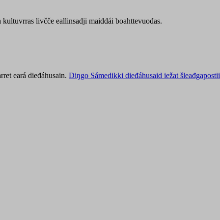
kultuvrras livčče eallinsadji maiddái boahttevuođas.
rret eará dieđáhusain.
Diŋgo Sámedikki dieđáhusaid iežat šleađgapostii