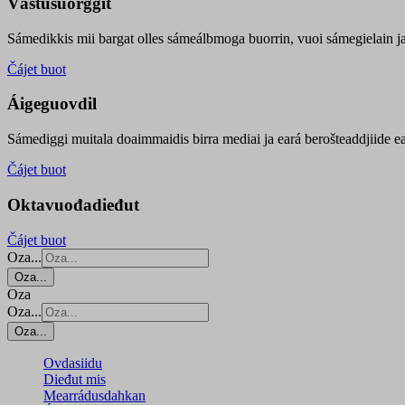
Vástusuorggit
Sámedikkis mii bargat olles sámeálbmoga buorrin, vuoi sámegielain ja 
Čájet buot
Áigeguovdil
Sámediggi muitala doaimmaidis birra mediai ja eará berošteaddjiide ea
Čájet buot
Oktavuođadieđut
Čájet buot
Oza...
Oza...
Oza
Oza...
Oza...
Ovdasiidu
Dieđut mis
Mearrádusdahkan