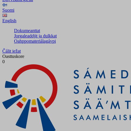
Suomi
English
Dokumeanttat
Jorgaleaddjit ja dulkkat
Oahppomateriálagávpi
Čálit iežat
Oasttuskore
0