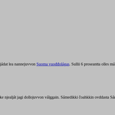
jádat lea nannejuvvon
Suoma vuođđolágas
. Sullii 6 proseantta olles
uohke njealját jagi dollojuvvon válggain. Sámedikki čoahkkin ovddasta 