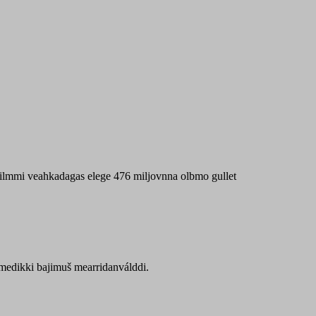
 máilmmi veahkadagas elege 476 miljovnna olbmo gullet
Sámedikki bajimuš mearridanválddi.