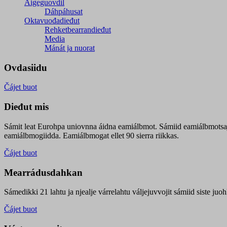
Áigeguovdil
Dáhpáhusat
Oktavuođadieđut
Rehketbearrandieđut
Media
Mánát ja nuorat
Ovdasiidu
Čájet buot
Dieđut mis
Sámit leat Eurohpa uniovnna áidna eamiálbmot. Sámiid eamiálbmotsa
eamiálbmogiidda. Eamiálbmogat ellet 90 sierra riikkas.
Čájet buot
Mearrádusdahkan
Sámedikki 21 lahtu ja njealje várrelahtu váljejuvvojit sámiid siste j
Čájet buot