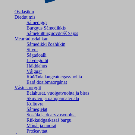
Ovdasiidu
Dieđut mis
Sámediggi
Barggus Sámedikkis
Sámekulturguovddáš Sajos
Mearrádusdahkan
Sámedikki čoahkkin
Stivra
Ságadoalli
Lávdegottit
Hálddahus
Válggat
Ráđđádallangeatnegas­vuohta
Eará doaibmaorgánat
Vástusuorggit
Ealáhusat, vuoigatvuohta ja biras
Skuvlen ja oahppamateriála
Kultuvra
Sámegielat
Sosiála ja dearvvasvuohta
Riikkaidgaskasaš bargu
Mánát ja nuorat
Prošeavttat