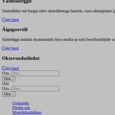
Vástusuorggit
Sámedikkis mii bargat olles sámeálbmoga buorrin, vuoi sámegielain ja 
Čájet buot
Áigeguovdil
Sámediggi muitala doaimmaidis birra mediai ja eará berošteaddjiide ea
Čájet buot
Oktavuođadieđut
Čájet buot
Oza...
Oza...
Oza
Oza...
Oza...
Ovdasiidu
Dieđut mis
Mearrádusdahkan