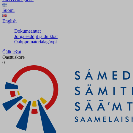
Suomi
English
Dokumeanttat
Jorgaleaddjit ja dulkkat
Oahppomateriálagávpi
Čálit iežat
Oasttuskore
0