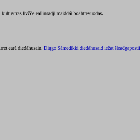
kultuvrras livčče eallinsadji maiddái boahttevuođas.
rret eará dieđáhusain.
Diŋgo Sámedikki dieđáhusaid iežat šleađgapostii