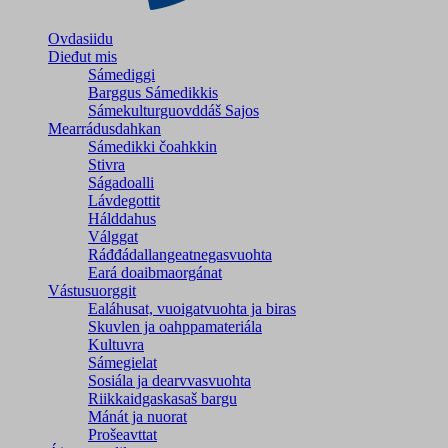
Ovdasiidu
Dieđut mis
Sámediggi
Barggus Sámedikkis
Sámekulturguovddáš Sajos
Mearrádusdahkan
Sámedikki čoahkkin
Stivra
Ságadoalli
Lávdegottit
Hálddahus
Válggat
Ráđđádallangeatnegas­vuohta
Eará doaibmaorgánat
Vástusuorggit
Ealáhusat, vuoigatvuohta ja biras
Skuvlen ja oahppamateriála
Kultuvra
Sámegielat
Sosiála ja dearvvasvuohta
Riikkaidgaskasaš bargu
Mánát ja nuorat
Prošeavttat