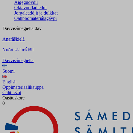
Áigeguovdil
Oktavuođadieđut
Jorgaleaddjit ja dulkkat
Oahppomateriálagávpi
Davvisámegiella
dav
Anarâškielâ
Nuõrttsääʹmǩiõll
Davvisámegiella
Suomi
English
Oppimateriaalikauppa
Čálit iežat
Oasttuskore
0