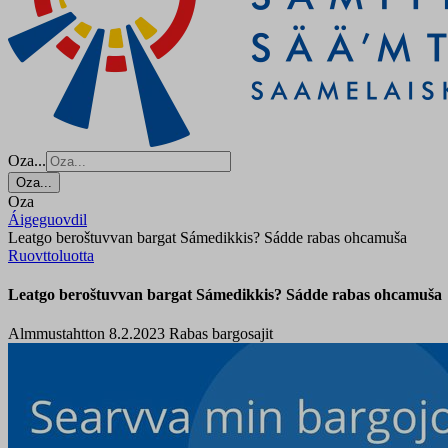
Oza...
Oza...
Oza
Áigeguovdil
Leatgo beroštuvvan bargat Sámedikkis? Sádde rabas ohcamuša
Ruovttoluotta
Leatgo beroštuvvan bargat Sámedikkis? Sádde rabas ohcamuša
Almmustahtton 8.2.2023
Rabas bargosajit