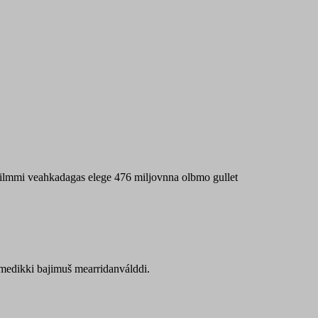
 máilmmi veahkadagas elege 476 miljovnna olbmo gullet
Sámedikki bajimuš mearridanválddi.