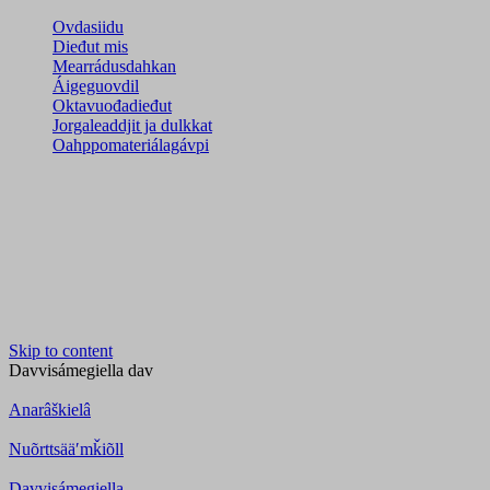
Ovdasiidu
Dieđut mis
Mearrádusdahkan
Áigeguovdil
Oktavuođadieđut
Jorgaleaddjit ja dulkkat
Oahppomateriálagávpi
Skip to content
Davvisámegiella
dav
Anarâškielâ
Nuõrttsääʹmǩiõll
Davvisámegiella