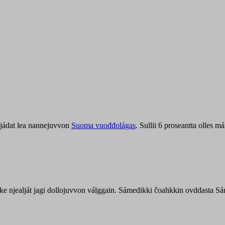
jádat lea nannejuvvon
Suoma vuođđolágas
. Sullii 6 proseantta olles
uohke njealját jagi dollojuvvon válggain. Sámedikki čoahkkin ovddasta 