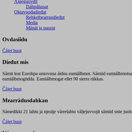
Áigeguovdil
Dáhpáhusat
Oktavuođadieđut
Rehketbearrandieđut
Media
Mánát ja nuorat
Ovdasiidu
Čájet buot
Dieđut mis
Sámit leat Eurohpa uniovnna áidna eamiálbmot. Sámiid eamiálbmotsa
eamiálbmogiidda. Eamiálbmogat ellet 90 sierra riikkas.
Čájet buot
Mearrádusdahkan
Sámedikki 21 lahtu ja njealje várrelahtu váljejuvvojit sámiid siste j
Čájet buot