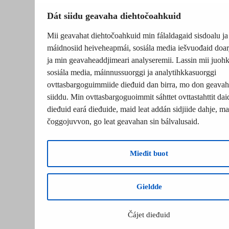
Dát siidu geavaha diehtočoahkuid
Mii geavahat diehtočoahkuid min fálaldagaid sisdoalu ja
máidnosiid heiveheapmái, sosiála media iešvuođaid doar
ja min geavaheaddjimeari analyseremii. Lassin mii juohk
sosiála media, máinnussuorggi ja analytihkkasuorggi
ovttasbargoguimmiide dieđuid dan birra, mo don geavah
siiddu. Min ovttasbargoguoimmit sáhttet ovttastahttit dai
dieđuid eará dieđuide, maid leat addán sidjiide dahje, mat
čoggojuvvon, go leat geavahan sin bálvalusaid.
Mieđit buot
Gieldde
Čájet dieđuid