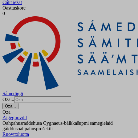
Čálit iežat
Oasttuskore
0
Sámediggi
Oza...
Oza...
Oza
Áigeguovdil
Oahpahusráđđehusa Cygnaeus-bálkkašupmi sámegielaid
gáiddusoahpahusprošektii
Ruovttoluotta