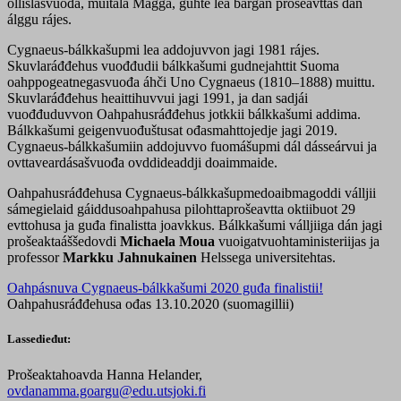
ollislašvuođa, muitala Magga, guhte lea bargan prošeavttas dan
álggu rájes.
Cygnaeus-bálkkašupmi lea addojuvvon jagi 1981 rájes.
Skuvlaráđđehus vuođđudii bálkkašumi gudnejahttit Suoma
oahppogeatnegasvuođa áhči Uno Cygnaeus (1810–1888) muittu.
Skuvlaráđđehus heaittihuvvui jagi 1991, ja dan sadjái
vuođđuduvvon Oahpahusráđđehus jotkkii bálkkašumi addima.
Bálkkašumi geigenvuođuštusat ođasmahttojedje jagi 2019.
Cygnaeus-bálkkašumiin addojuvvo fuomášupmi dál dásseárvui ja
ovttaveardásašvuođa ovddideaddji doaimmaide.
Oahpahusráđđehusa Cygnaeus-bálkkašupmedoaibmagoddi válljii
sámegielaid gáiddusoahpahusa pilohttaprošeavtta oktiibuot 29
evttohusa ja guđa finalistta joavkkus. Bálkkašumi válljiiga dán jagi
prošeaktaáššedovdi
Michaela Moua
vuoigatvuohtaministeriijas ja
professor
Markku Jahnukainen
Helssega universitehtas.
Oahpásnuva Cygnaeus-bálkkašumi 2020 guđa finalistii!
Oahpahusráđđehusa ođas 13.10.2020 (suomagillii)
Lassedieđut:
Prošeaktahoavda Hanna Helander,
ovdanamma.goargu@edu.utsjoki.fi