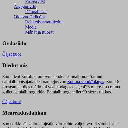
Prošeavttat
Áigeguovdil
Dáhpáhusat
Oktavuođadieđut
Rehketbearrandieđut
Media
Mánát ja nuorat
Ovdasiidu
Čájet buot
Dieđut mis
Sámit leat Eurohpa uniovnna áidna eamiálbmot. Sámiid
eamiálbmotsajádat lea nannejuvvon
Suoma vuođđolágas
. Sullii 6
proseantta olles máilmmi veahkadagas elege 476 miljovnna olbmo
gullet eamiálbmogiidda. Eamiálbmogat ellet 90 sierra riikkas.
Čájet buot
Mearrádusdahkan
Sámedikki 21 lahtu ja njealje várrelahtu váljejuvvojit sámiid siste