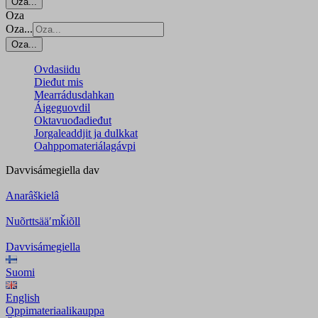
Oza...
Oza
Oza...
Oza...
Ovdasiidu
Dieđut mis
Mearrádusdahkan
Áigeguovdil
Oktavuođadieđut
Jorgaleaddjit ja dulkkat
Oahppomateriálagávpi
Davvisámegiella
dav
Anarâškielâ
Nuõrttsääʹmǩiõll
Davvisámegiella
Suomi
English
Oppimateriaalikauppa