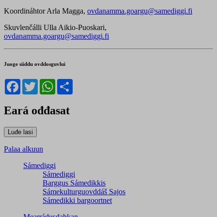
Koordináhtor Arla Magga,
ovdanamma.goargu@samediggi.fi
Skuvlenčálli Ulla Aikio-Puoskari,
ovdanamma.goargu@samediggi.fi
Juoge siiddu ovddosguvlui
Facebook
Twitter
WhatsApp
Share
Eará ođđasat
Palaa alkuun
Sámediggi
Sámediggi
Barggus Sámedikkis
Sámekulturguovddáš Sajos
Sámedikki bargoortnet
Mearrádusdahkan