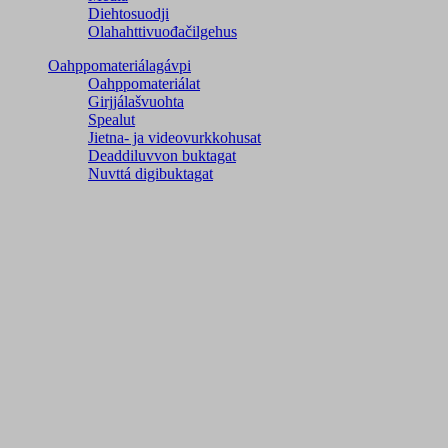
Diehtosuodji
Olahahttivuođačilgehus
Oahppomateriálagávpi
Oahppomateriálat
Girjjálašvuohta
Spealut
Jietna- ja videovurkkohusat
Deaddiluvvon buktagat
Nuvttá digibuktagat