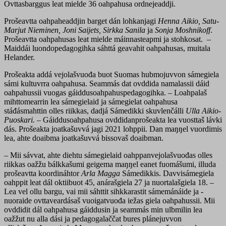
Ovttasbarggus leat mielde 36 oahpahusa ordnejeaddji.
Prošeavtta oahpaheaddjin barget dán lohkanjagi
Henna Aikio, Satu-
Marjut Nieminen, Joni Saijets, Sirkka Sanila
ja
Sonja Moshnikoff
.
Prošeavtta oahpahusas leat mielde máinnasteapmi ja stohkosat. –
Maiddái luondopedagogihka sáhttá geavahit oahpahusas, muitala
Helander.
Prošeakta addá vejolašvuođa buot Suomas hubmojuvvon sámegiela
sámi kultuvrra oahpahusa. Seammás dat ovddida namalassii dáid
oahpahussii vuogas gáiddusoahpahuspedagogihka. – Loahpalaš
mihttomearrin lea sámegielaid ja sámegielat oahpahusa
stáđásmahttin olles riikkas, dadjá Sámedikki skuvlenčálli
Ulla Aikio-
Puoskari.
– Gáiddusoahpahusa ovddidanprošeakta lea vuosttaš lávki
dás. Prošeakta joatkašuvvá jagi 2021 lohppii. Dan maŋŋel vuordimis
lea, ahte doaibma joatkašuvvá bissovaš doaibman.
– Mii sávvat, ahte diehtu sámegielaid oahppanvejolašvuođas olles
riikkas oažžu bálkkašumi geigema maŋŋel eanet fuomášumi, illuda
prošeavtta koordináhtor
Arla Magga
Sámedikkis. Davvisámegiela
oahppit leat dál oktiibuot 45, anárašgiela 27 ja nuortalašgiela 18. –
Lea vel ollu bargu, vai mii sáhttit sihkkarastit sámemánáide ja -
nuoraide ovttaveardásaš vuoigatvuođa iežas giela oahpahussii. Mii
ovddidit dál oahpahusa gáiddusin ja seammás min ulbmilin lea
oažžut nu alla dási ja pedagogalaččat bures plánejuvvon