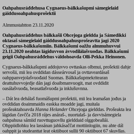
Oahpahusráđđehusa Cygnaeus-bálkkašupmi sámegielaid
gáiddusoahpahusprošektii
Almmustahtton 23.11.2020
Oahpahusráđđehus bálkkašii Ohcejoga gieldda ja Sámedikki
oktasaš sámegielaid gáiddusoahpahusprošeavtta jagi 2020
Cygnaeus-bálkkašumiin. Bálkkašumi oažžu almmuhuvvui
23.11.2020 neahtas lágiduvvon ávvodilálašvuođas. Bálkkašumi
geigii Oahpahusráđđehus váldohoavda Olli-Pekka Heinonen.
Cygnaeus-bálkkašupmi addojuvvo ovttaskas olbmui, prošektii dahje
servošii, mii lea ovddidan dásseárvosaš ja ovttaveardásaš
oahppanvejolašvuođaid Suomas. Bálkkašupmekritearan
deattuhuvvojedje dán jagi doaibmanvuogit, mat ovddidit
oasálašvuođa, beasatlašvuođa ja inklušuvnna.
– Dát lea dehálaš fuomášupmi prošektii, mii lea leamašan jođus ja
ovddidan doaimmaidis easkka moadde jagi, muitala
prošeaktahoavda
Hanna Helander
Ohcejoga gielddas. Prošeakta lea
lágidan čavčča 2018 rájes anáraš-, nuortalaš- ja davvisámegiela
oahpahusa sámiid ruovttuguovllu gielddaid olggobeallái.
Ohppiidlohku lea lassánan jahkásaččat mottiinlogiin, nu ahte dál
oahppit ja studeanttat leat oktiibuot sullii 90 oktiibuot 67 skuvllas.