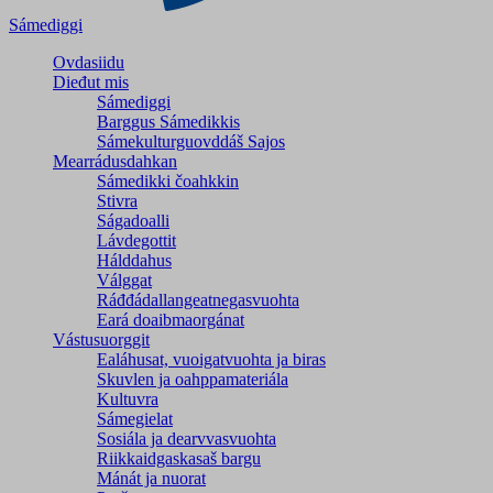
Sámediggi
Ovdasiidu
Dieđut mis
Sámediggi
Barggus Sámedikkis
Sámekulturguovddáš Sajos
Mearrádusdahkan
Sámedikki čoahkkin
Stivra
Ságadoalli
Lávdegottit
Hálddahus
Válggat
Ráđđádallangeatnegas­vuohta
Eará doaibmaorgánat
Vástusuorggit
Ealáhusat, vuoigatvuohta ja biras
Skuvlen ja oahppamateriála
Kultuvra
Sámegielat
Sosiála ja dearvvasvuohta
Riikkaidgaskasaš bargu
Mánát ja nuorat