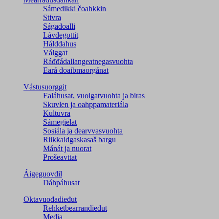
Sámedikki čoahkkin
Stivra
Ságadoalli
Lávdegottit
Hálddahus
Válggat
Ráđđádallangeatnegas­vuohta
Eará doaibmaorgánat
Vástusuorggit
Ealáhusat, vuoigatvuohta ja biras
Skuvlen ja oahppamateriála
Kultuvra
Sámegielat
Sosiála ja dearvvasvuohta
Riikkaidgaskasaš bargu
Mánát ja nuorat
Prošeavttat
Áigeguovdil
Dáhpáhusat
Oktavuođadieđut
Rehketbearrandieđut
Media