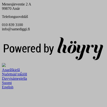
Menesjärventie 2 A
99870 Anár
Telefonguovddáš
010 839 3100
info@samediggi.fi
Digi- ja mainostoimisto Höyry Rovaniemi ja Oulu
Anarâškielâ
Nuõrttsääʹmǩiõll
Davvisámegiella
Suomi
English