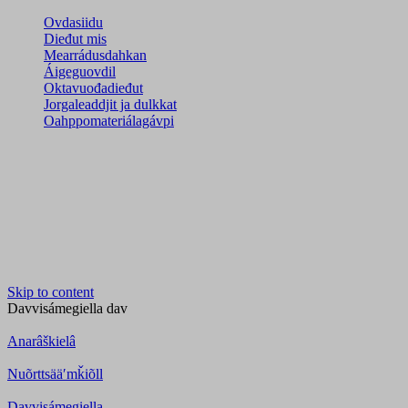
Ovdasiidu
Dieđut mis
Mearrádusdahkan
Áigeguovdil
Oktavuođadieđut
Jorgaleaddjit ja dulkkat
Oahppomateriálagávpi
Skip to content
Davvisámegiella
dav
Anarâškielâ
Nuõrttsääʹmǩiõll
Davvisámegiella