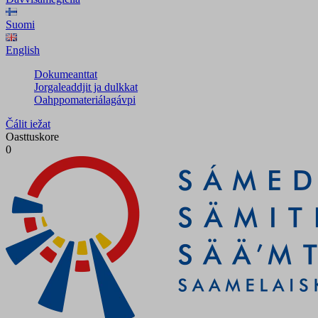
Suomi
English
Dokumeanttat
Jorgaleaddjit ja dulkkat
Oahppomateriálagávpi
Čálit iežat
Oasttuskore
0