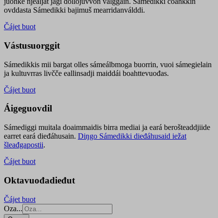
juohke njealját jagi dollojuvvon válggain. Sámedikki čoahkkin
ovddasta Sámedikki bajimuš mearridanválddi.
Čájet buot
Vástusuorggit
Sámedikkis mii bargat olles sámeálbmoga buorrin, vuoi sámegielain
ja kultuvrras livčče eallinsadji maiddái boahttevuođas.
Čájet buot
Áigeguovdil
Sámediggi muitala doaimmaidis birra mediai ja eará berošteaddjiide
earret eará dieđáhusain.
Diŋgo Sámedikki dieđáhusaid iežat
šleađgapostii
.
Čájet buot
Oktavuođadieđut
Čájet buot
Oza...