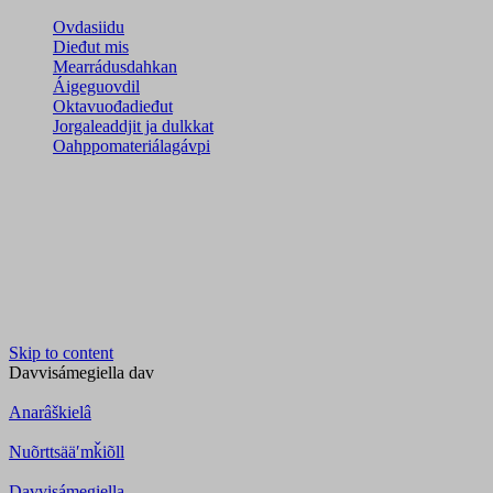
Ovdasiidu
Dieđut mis
Mearrádusdahkan
Áigeguovdil
Oktavuođadieđut
Jorgaleaddjit ja dulkkat
Oahppomateriálagávpi
Skip to content
Davvisámegiella
dav
Anarâškielâ
Nuõrttsääʹmǩiõll
Davvisámegiella