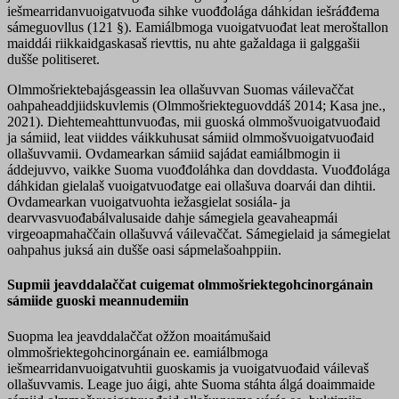
iešmearridanvuoigatvuođa sihke vuođđolága dáhkidan iešráđđema
sámeguovllus (121 §). Eamiálbmoga vuoigatvuođat leat meroštallon
maiddái riikkaidgaskasaš rievttis, nu ahte gažaldaga ii galggašii
dušše politiseret.
Olmmošriektebajásgeassin lea ollašuvvan Suomas váilevaččat
oahpaheaddjiidskuvlemis (Olmmošriekteguovddáš 2014; Kasa jne.,
2021). Diehtemeahttunvuođas, mii guoská olmmošvuoigatvuođaid
ja sámiid, leat viiddes váikkuhusat sámiid olmmošvuoigatvuođaid
ollašuvvamii. Ovdamearkan sámiid sajádat eamiálbmogin ii
áddejuvvo, vaikke Suoma vuođđoláhka dan dovddasta. Vuođđolága
dáhkidan gielalaš vuoigatvuođatge eai ollašuva doarvái dan dihtii.
Ovdamearkan vuoigatvuohta iežasgielat sosiála- ja
dearvvasvuođabálvalusaide dahje sámegiela geavaheapmái
virgeoapmahaččain ollašuvvá váilevaččat. Sámegielaid ja sámegielat
oahpahus juksá ain dušše oasi sápmelašoahppiin.
Supmii jeavddalaččat cuigemat olmmošriektegohcinorgánain
sámiide guoski meannudemiin
Suopma lea jeavddalaččat ožžon moaitámušaid
olmmošriektegohcinorgánain ee. eamiálbmoga
iešmearridanvuoigatvuhtii guoskamis ja vuoigatvuođaid váilevaš
ollašuvvamis. Leage juo áigi, ahte Suoma stáhta álgá doaimmaide