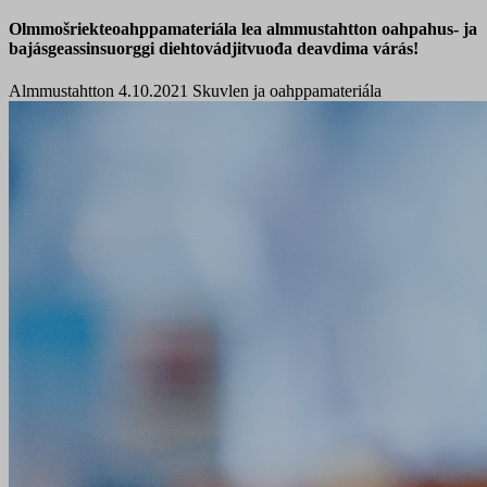
Olmmošriekteoahppamateriála lea almmustahtton oahpahus- ja
bajásgeassinsuorggi diehtovádjitvuođa deavdima várás!
Almmustahtton 4.10.2021
Skuvlen ja oahppamateriála