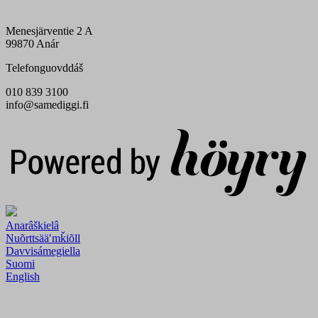
Menesjärventie 2 A
99870 Anár
Telefonguovddáš
010 839 3100
info@samediggi.fi
Digi- ja mainostoimisto Höyry Rovaniemi ja Oulu
Anarâškielâ
Nuõrttsääʹmǩiõll
Davvisámegiella
Suomi
English