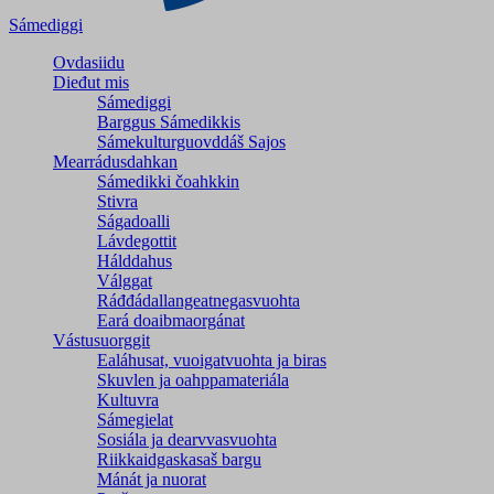
Sámediggi
Ovdasiidu
Dieđut mis
Sámediggi
Barggus Sámedikkis
Sámekulturguovddáš Sajos
Mearrádusdahkan
Sámedikki čoahkkin
Stivra
Ságadoalli
Lávdegottit
Hálddahus
Válggat
Ráđđádallangeatnegas­vuohta
Eará doaibmaorgánat
Vástusuorggit
Ealáhusat, vuoigatvuohta ja biras
Skuvlen ja oahppamateriála
Kultuvra
Sámegielat
Sosiála ja dearvvasvuohta
Riikkaidgaskasaš bargu
Mánát ja nuorat