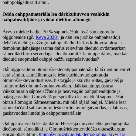
oahppolágádusaid atnui.
Ođđa oahppamateriála lea dárkkuhuvvon veahkkin
oahpaheaddjiide ja viidát diehtun álbmogii
Árvvu mielde badjel 70 % sápmelaččain ássá sámeguovllu
olggobealde (gč.
Keva 2020
), ja dán lea juohke oahpaheaddji
dehálaš diehtit; oažžugo oahppi dieđuid iežas kultuvrra birra ja
demokratiijabajásgeassima dáfus relevánta dieđuid ovdamearkan
sámedikki birra servodagas doaibmamii ? Ja nuppe dáfus, makkár
dieđuid suopmelaš oahppi oažžu sápmelašvuođas?
Dál olggosaddon olmmošriekteoahppamateriála fállá dieđuid earret
eará sámiin, eamiálbmoga ja iešmearridanvuoigatvuođa
olmmošriektevuođustusas, historjjás ja skuvlla rollas, gielalaš ja
kultuvrralaš olmmošvuoigatvuođain, dálkkádatnuppástusa
váikkuhusain sápmelaččaide ja neavvagiid oahpaheaddjiide ja
bajásgeassiide. Guovddáš perspektiiva lea maiddái sápmelaččat
oktan álbmogin Sámeeatnamis, mii ollá rájáid badjel. Mielde leat
sápmelaččaid sáhkavuorut iešmearridanvuoigatvuođas, ealáhusas,
gaskavuođas lundui ja oahppomateriálain.
Oahppamateriála lea dahkkon Helssega universitehta pedagogihka
dieđagotti, sámedikki ja Olmmošriekteguovddáža oktasašbargun.
Bargu ollašuhttui
Olmmošvuoigatvuođat, demokratiija, árvvut ja