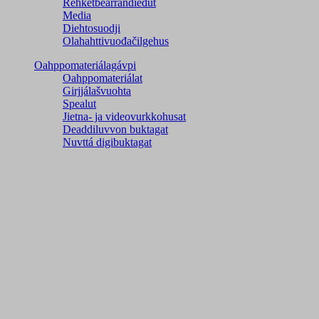
Rehketbearrandieđut
Media
Diehtosuodji
Olahahttivuođačilgehus
Oahppomateriálagávpi
Oahppomateriálat
Girjjálašvuohta
Spealut
Jietna- ja videovurkkohusat
Deaddiluvvon buktagat
Nuvttá digibuktagat