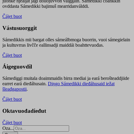
juohke njealját jagi dollojuvvon válggain. Sámedikki čoahkkin
ovddasta Sámedikki bajimuš mearridanválddi.
Čájet buot
Vástusuorggit
Sámedikkis mii bargat olles sámeálbmoga buorrin, vuoi sámegielain
ja kultuvrras livčče eallinsadji maiddái boahttevuođas.
Čájet buot
Áigeguovdil
Sámediggi muitala doaimmaidis birra mediai ja eará berošteaddjiide
earret eará dieđáhusain.
Diŋgo Sámedikki dieđáhusaid iežat
šleađgapostii
.
Čájet buot
Oktavuođadieđut
Čájet buot
Oza...