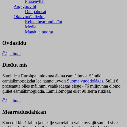
Prošeavttat
Áigeguovdil
Dáhpáhusat
Oktavuođadieđut
Rehketbearrandieđut
Media
Mánát ja nuorat
Ovdasiidu
Čájet buot
Dieđut mis
Sámit leat Eurohpa uniovnna áidna eamiálbmot. Sámiid
eamiálbmotsajádat lea nannejuvvon
Suoma vuođđolágas
. Sullii 6
proseantta olles máilmmi veahkadagas elege 476 miljovnna olbmo
gullet eamiálbmogiidda. Eamiálbmogat ellet 90 sierra riikkas.
Čájet buot
Mearrádusdahkan
Sámedikki 21 lahtu ja njealje várrelahtu váljejuvvojit sámiid siste