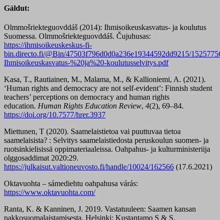
Gáldut:
Olmmošriekteguovddáš (2014): Ihmisoikeuskasvatus- ja koulutus
Suomessa. Olmmošriekteguovddáš. Čujuhusas:
https://ihmisoikeuskeskus-fi-
bin.directo.fi/@Bin/47503f796d0d0a236e19344592dd9215/15257756
Ihmisoikeuskasvatus-%20ja%20-koulutusselvitys.pdf
Kasa, T., Rautiainen, M., Malama, M., & Kallioniemi, A. (2021).
‘Human rights and democracy are not self-evident’: Finnish student
teachers’ perceptions on democracy and human rights
education.
Human Rights Education Review
,
4
(2), 69–84.
https://doi.org/10.7577/hrer.3937
Miettunen, T (2020). Saamelaistietoa vai puuttuvaa tietoa
saamelaisista? : Selvitys saamelaistiedosta peruskoulun suomen- ja
ruotsinkielisissä oppimateriaaleissa. Oahpahus- ja kulturministeriija
olggosaddimat 2020:29.
https://julkaisut.valtioneuvosto.fi/handle/10024/162566
(17.6.2021)
Oktavuohta – sámediehtu oahpahusa várás:
https://www.oktavuohta.com/
Ranta, K. & Kanninen, J. 2019. Vastatuuleen: Saamen kansan
pakkosuomalaistamisesta. Helsinki: Kustantamo S & S.