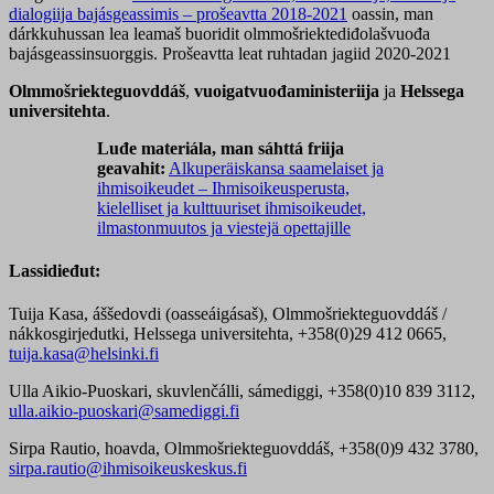
dialogiija bajásgeassimis – prošeavtta 2018-2021
oassin, man
dárkkuhussan lea leamaš buoridit olmmošriektediđolašvuođa
bajásgeassinsuorggis. Prošeavtta leat ruhtadan jagiid 2020-2021
Olmmošriekteguovddáš
,
vuoigatvuođaministeriija
ja
Hels
sega
universitehta
.
Luđe materiála, man sáhttá friija
geavahit:
Alkuperäiskansa saamelaiset ja
ihmisoikeudet – Ihmisoikeusperusta,
kielelliset ja kulttuuriset ihmisoikeudet,
ilmastonmuutos ja viestejä opettajille
Lassidieđut:
Tuija Kasa, áššedovdi (oasseáigásaš), Olmmošriekteguovddáš /
nákkosgirjedutki, Helssega universitehta, +358(0)29 412 0665,
tuija.kasa@helsinki.fi
Ulla Aikio-Puoskari, skuvlenčálli, sámediggi, +358(0)10 839 3112,
ulla.aikio-puoskari@samediggi.fi
Sirpa Rautio, hoavda, Olmmošriekteguovddáš, +358(0)9 432 3780,
sirpa.rautio@ihmisoikeuskeskus.fi