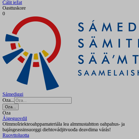
Čálit iežat
Oasttuskore
0
Sámediggi
Oza...
Oza...
Oza
Áigeguovdil
Olmmošriekteoahppamateriála lea almmustahtton oahpahus- ja
bajásgeassinsuorggi diehtovádjitvuođa deavdima várás!
Ruovttoluotta