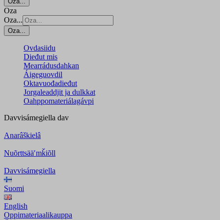
Oza...
Oza
Oza...
Oza...
Ovdasiidu
Dieđut mis
Mearrádusdahkan
Áigeguovdil
Oktavuođadieđut
Jorgaleaddjit ja dulkkat
Oahppomateriálagávpi
Davvisámegiella
dav
Anarâškielâ
Nuõrttsääʹmǩiõll
Davvisámegiella
Suomi
English
Oppimateriaalikauppa