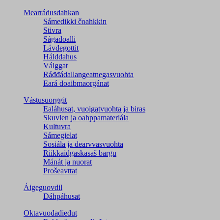
Mearrádusdahkan
Sámedikki čoahkkin
Stivra
Ságadoalli
Lávdegottit
Hálddahus
Válggat
Ráđđádallangeatnegas­vuohta
Eará doaibmaorgánat
Vástusuorggit
Ealáhusat, vuoigatvuohta ja biras
Skuvlen ja oahppamateriála
Kultuvra
Sámegielat
Sosiála ja dearvvasvuohta
Riikkaidgaskasaš bargu
Mánát ja nuorat
Prošeavttat
Áigeguovdil
Dáhpáhusat
Oktavuođadieđut