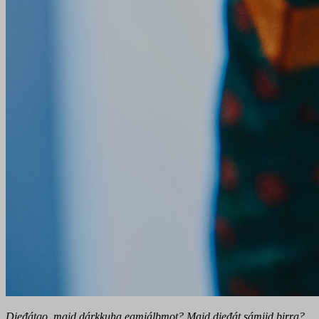
Dieđátgo, maid dárkkuha eamiálbmot? Maid dieđát sámiid birra?