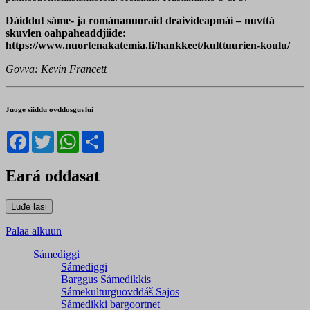
Dáiddut sáme- ja románanuoraid deaivideapmái – nuvttá
skuvlen oahpaheaddjiide:
https://www.nuortenakatemia.fi/hankkeet/kulttuurien-koulu/
Govva: Kevin Francett
Juoge siiddu ovddosguvlui
Facebook
Twitter
WhatsApp
Share
Eará ođđasat
Palaa alkuun
Sámediggi
Sámediggi
Barggus Sámedikkis
Sámekulturguovddáš Sajos
Sámedikki bargoortnet