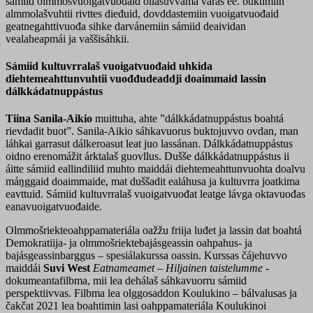
sámiid olmmošvuoigatvuođaid ollašuvvama várás ee. buktimiin
almmolašvuhtii rivttes dieđuid, dovddastemiin vuoigatvuođaid
geatnegahttivuođa sihke darvánemiin sámiid deaividan
vealaheapmái ja vaššisáhkii.
Sámiid kultuvrralaš vuoigatvuođaid uhkida
diehtemeahttunvuhtii vuođđudeaddji doaimmaid lassin
dálkkádatnuppástus
Tiina Sanila-Aikio
muittuha, ahte ”dálkkádatnuppástus boahtá
rievdadit buot”. Sanila-Aikio sáhkavuorus buktojuvvo ovdan, man
láhkai garrasut dálkeroasut leat juo lassánan. Dálkkádatnuppástus
oidno erenomážit árktalaš guovllus. Dušše dálkkádatnuppástus ii
áitte sámiid eallindiliid muhto maiddái diehtemeahttunvuohta doalvu
máŋggaid doaimmaide, mat duššadit ealáhusa ja kultuvrra joatkima
eavttuid. Sámiid kultuvrralaš vuoigatvuođat leatge lávga oktavuođas
eanavuoigatvuođaide.
Olmmošriekteoahppamateriála oažžu friija luđet ja lassin dat boahtá
Demokratiija- ja olmmošriektebajásgeassin oahpahus- ja
bajásgeassinbarggus – spesiálakurssa oassin. Kurssas čájehuvvo
maiddái
Suvi West
Eatnameamet – Hiljainen taistelumme
-
dokumeantafilbma, mii lea dehálaš sáhkavuorru sámiid
perspektiivvas. Filbma lea olggosaddon Koulukino – bálvalusas ja
čakčat 2021 lea boahtimin lasi oahppamateriála Koulukinoi