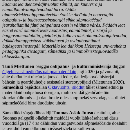
Suomas lea diehtovádjitvuohta sámiid, sin kultuvrra ja
eamiálbmotvuoigatvuođaid birra. Ođđa
olmmošriekteoahppamateriála čohkke dieđuid ja neavvagiid
oahpahus- ja bajásgeassinsuorgái sihke sápmelaččaid
jearahallamiid fáttá oahpahusa oassin váldima várás. Fáddán leat
earret eará olmmošriektevuođustus, eamiálbmot, historjá ja
bággosuomaiduhttin, gielalaš ja kultuvrralaš olmmošvuoigatvuođat,
dálkkádatnuppástusa váikkuhusat ja ovdanboahtimat
bajásgeassinsuorgái. Materiála lea dahkkon Helssega universitehta
pedagogihka dieđagotti, sámedikki ja Olmmošriekteguovddáža
oktasašbargun.
Tuuli Miettunen
barggai
oahpahus- ja kulturministeriija
diŋgon
čilgehusa sámedieđus oahppamateriálain
jagi 2020 ja gávnnahii,
ahte dieđut leat uhcán ja juos dat ledje, dat ledje ovdahistorjái
báhcán ja geardduhedje rasisttalaš stereotypiijaid (Miettunen 2020).
Sámedikki
bajásdoallan
Oktavuohta -siiddut
fállet sámedieđuid ja
materiálaid oahpahusa doarjjan, muhto viidát geahčadettiin
skuvlamáilmmis – ja dan bokte olles suopmelaš servodagas – dihtet
sápmelaččaid birra duođaige uhcán.
Sámedikki ságajođiheaddji
Tuomas Aslak Juuso
deattuha, ahte
Suomas galggašii ollašuhttit maiddái vuolit láhkaásaheami dásis
vuođđolága (17 §:a) dáhkidan vuoigatvuođa sápmelaččaide doalahit
ja ovddidit eamiálbmogin iežaset giela ja kultuvrra,