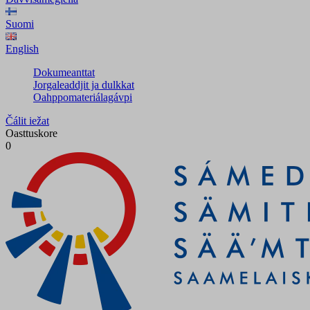
Suomi
English
Dokumeanttat
Jorgaleaddjit ja dulkkat
Oahppomateriálagávpi
Čálit iežat
Oasttuskore
0