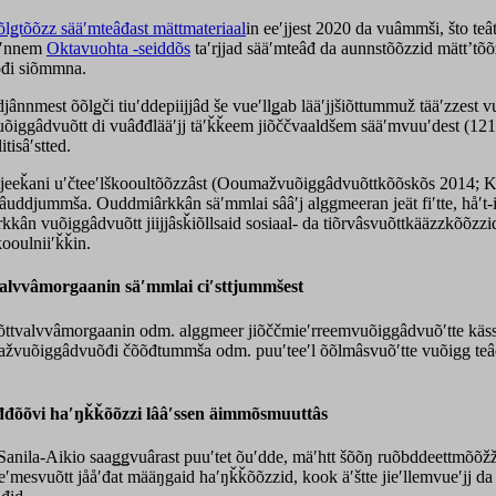
õlǥtõõzz sääʹmteâđast mättmateriaal
in eeʹjjest 2020 da vuâmmši, što teât
âʹnnem
Oktavuohta -seiddõs
taʹrjjad sääʹmteâđ da aunnstõõzzid mättʼtõõz
uõđi siõmmna.
jânnmest õõlǥči tiuʹddepiijjâd še vueʹllǥab lääʹjjšiõttummuž tääʹzzest 
emvuõiggâdvuõtt di vuâđđlääʹjj täʹǩǩeem jiõččvaaldšem sääʹmvuuʹdest (
tisâʹstted.
jeeǩani uʹčteeʹlškooultõõzzâst (Ooumažvuõiggâdvuõttkõõskõs 2014; K
uddjummša. Ouddmiârkkân säʹmmlai sââʹj alggmeeran jeät fiʹtte, håʹt-i
rkkân vuõiggâdvuõtt jiijjâsǩiõllsaid sosiaal- da tiõrvâsvuõttkääzzkõõzzi
kooulniiʹǩǩin.
lvvâmorgaanin säʹmmlai ciʹsttjummšest
õttvalvvâmorgaanin odm. alggmeer jiõččmieʹrreemvuõiggâdvuõʹtte käs
ažvuõiggâdvuõđi čõõđtummša odm. puuʹteeʹl õõlmâsvuõʹtte vuõigg teâđ
đđõõvi haʹŋǩǩõõzzi lââʹssen
äimmõsmuuttâs
anila-Aikio saaǥǥvuârast puuʹtet õuʹdde, mäʹhtt šõõŋ ruõbddeettmõõžž 
teʹmesvuõtt jååʹđat määŋgaid haʹŋǩǩõõzzid, kook äʹštte jieʹllemvueʹjj 