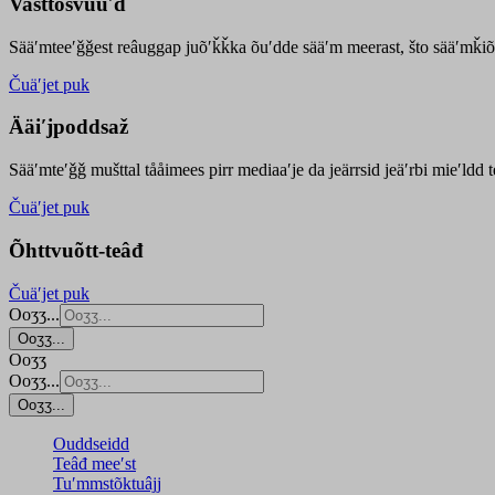
Vasttõsvuuʹd
Sääʹmteeʹǧǧest
reâuggap
juõʹǩǩka
õuʹdde
sääʹm meer
ast
, što sääʹmǩiõ
Čuäʹjet puk
Ääiʹjpoddsaž
Sääʹmteʹǧǧ mušttal tååimees pirr mediaaʹje da jeärrsid jeäʹrbi mieʹldd
Čuäʹjet puk
Õhttvuõtt-teâđ
Čuäʹjet puk
Ooʒʒ...
Ooʒʒ...
Ooʒʒ
Ooʒʒ...
Ooʒʒ...
Ouddseidd
Teâđ meeʹst
Tuʹmmstõktuâjj