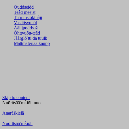
Ouddseidd
Teâđ meeʹst
Tuʹmmstõktuâjj
Vasttõsvuuʹd
Ääiʹjpoddsaž
Õhttvuõtt-teâđ
Jåårǥlõʹtti da tuulk
Mättmateriaalkaupp
Skip to content
Nuõrttsääʹmǩiõll
nuo
Anarâškielâ
Nuõrttsääʹmǩiõll