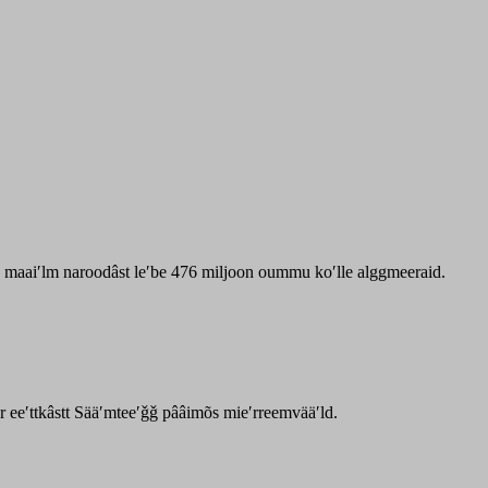
zz maaiʹlm naroodâst leʹbe 476 miljoon oummu koʹlle alggmeeraid.
ar eeʹttkâstt Sääʹmteeʹǧǧ pââimõs mieʹrreemvääʹld.