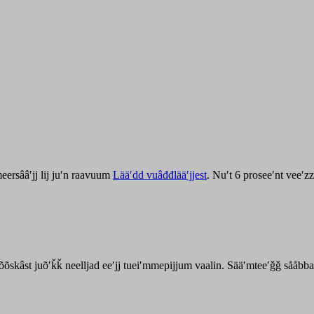
ersââʹjj lij juʹn raavuum
Lääʹdd vuâđđlääʹjjest
. Nuʹt 6 proseeʹnt veeʹ
kõõskâst juõʹǩǩ neelljad eeʹjj tueiʹmmepijjum vaalin. Sääʹmteeʹǧǧ sååbb