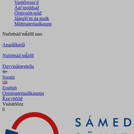
Vasttõsvuuʹd
Ääiʹjpoddsaž
Õhttvuõtt-teâđ
Jåårǥlõʹtti da tuulk
Mättmateriaalkaupp
Nuõrttsääʹmǩiõll
nuo
Anarâškielâ
Nuõrttsääʹmǩiõll
Davvisámegiella
Suomi
English
Oppimateriaalikauppa
Ǩeeʹrjtõõđ
Vuästtõõzz
0