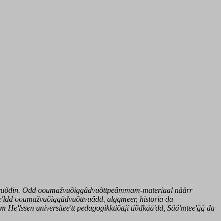
iggâdvuõđin. Ođđ ooumažvuõiggâdvuõttpeâmmam-materiaal nåårr
ieʹldd ooumažvuõiggâdvuõttvuâđđ, alggmeer, historia da
eʹlssen universiteeʹtt pedagogikktiõttji tiõđkååʹdd, Sääʹmteeʹǧǧ da