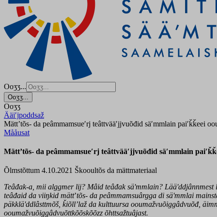
Ooʒʒ...
Ooʒʒ...
Ooʒʒ
Ääiʹjpoddsaž
Mättʼtõs- da peâmmamsueʹrj teâttvääʹjjvuõđid säʹmmlain paiʹǩǩeei
Mååusat
Mättʼtõs- da peâmmamsueʹrj teâttvääʹjjvuõđid säʹmmlain paiʹ
Õlmstõttum 4.10.2021
Škooultõs da mättmateriaal
Teâđak-a, mii alggmer lij? Mâid teâđak säʹmmlain? Lääʹddjânnmest 
teâđaid da viiŋkid mätt
ʼ
tõs- da peâmmamsuârgga di säʹmmlai mainstât
päkkläʹddlâsttmõš, ǩiõllʼlaž da kulttuursa ooumažvuõiggâdvuõđ, äimm
ooumažvuõiggâdvuõttkõõskõõzz õhttsažtuâjast.