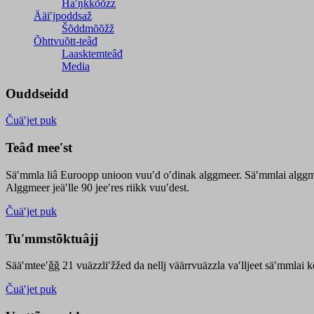
Haʹŋǩǩõõzz
Ääiʹjpoddsaž
Šõddmõõžž
Õhttvuõtt-teâđ
Laasktemteâđ
Media
Ouddseidd
Čuäʹjet puk
Teâđ meeʹst
Säʹmmla liâ Euroopp unioon vuuʹd oʹdinak alggmeer. Säʹmmlai alggme
Alggmeer jeäʹlle 90 jeeʹres riikk vuuʹdest.
Čuäʹjet puk
Tuʹmmstõktuâjj
Sääʹmteeʹǧǧ 21 vuäzzliʹžžed da nellj väärrvuäzzla vaʹlljeet säʹmmlai 
Čuäʹjet puk