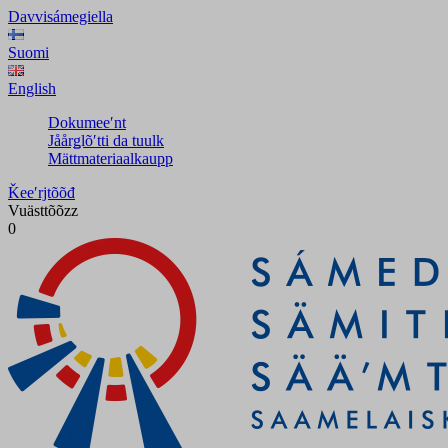
Davvisámegiella
Suomi
English
Dokumeeʹnt
Jåårǥlõʹtti da tuulk
Mättmateriaalkaupp
Ǩeeʹrjtõõđ
Vuästtõõzz
0