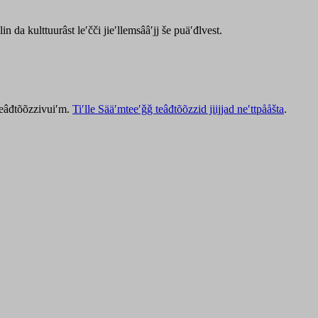
lin da kulttuurâst leʹčči jieʹllemsââʹjj še puäʹđlvest.
 teâđtõõzzivuiʹm.
Tiʹlle Sääʹmteeʹǧǧ teâđtõõzzid jiijjad neʹttpååšta
.