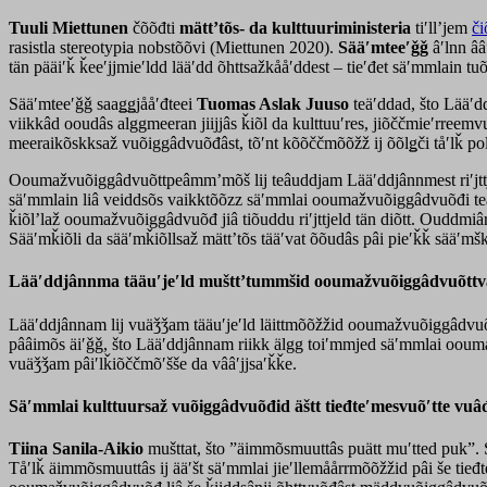
Tuuli Miettunen
čõõđti
mätt
ʼ
tõs- da kulttuuriministeria
tiʹllʼjem
či
rasistla stereotypia nobstõõvi (Miettunen 2020).
Sääʹmteeʹǧǧ
âʹlnn â
tän pääiʹǩ ǩeeʹjjmieʹldd lääʹdd õhttsažkååʹddest – tieʹđet säʹmmlain t
Sääʹmteeʹǧǧ saaǥǥjååʹđteei
Tuomas Aslak Juuso
teäʹddad, što Lääʹdd
viikkâd ooudâs alggmeeran jiijjâs ǩiõl da kulttuuʹres, jiõččmieʹrre
meeraikõskksaž vuõiggâdvuõđâst, tõʹnt kõõččmõõžž ij õõlǥči tåʹlǩ poli
Ooumažvuõiggâdvuõttpeâmmʼmõš lij teâuddjam Lääʹddjânnmest riʹjtt
säʹmmlain liâ veiddsõs vaikktõõzz säʹmmlai ooumažvuõiggâdvuõđi teâ
ǩiõlʼlaž ooumažvuõiggâdvuõđ jiâ tiõuddu riʹjttjeld tän diõtt. Ouddmiâ
Sääʹmǩiõli da sääʹmǩiõllsaž mättʼtõs tääʹvat õõudâs pâi pieʹǩǩ sääʹmš
Lääʹddjânnma tääuʹjeʹld mušttʼtummšid ooumažvuõiggâdvuõttva
Lääʹddjânnam lij vuäǯǯam tääuʹjeʹld läittmõõžžid ooumažvuõiggâdvu
pââimõs äiʹǧǧ, što Lääʹddjânnam riikk älgg toiʹmmjed säʹmmlai ooum
vuäǯǯam pâiʹlǩiõččmõʹšše da vââʹjjsaʹǩǩe.
Säʹmmlai kulttuursaž vuõiggâdvuõđid äštt
tieđteʹmesvuõʹtte vuâ
Tiina Sanila-Aikio
mušttat, što ”äimmõsmuuttâs puätt muʹtted puk”. S
Tåʹlǩ äimmõsmuuttâs ij ääʹšt säʹmmlai jieʹllemåårrmõõžžid pâi še tieđ