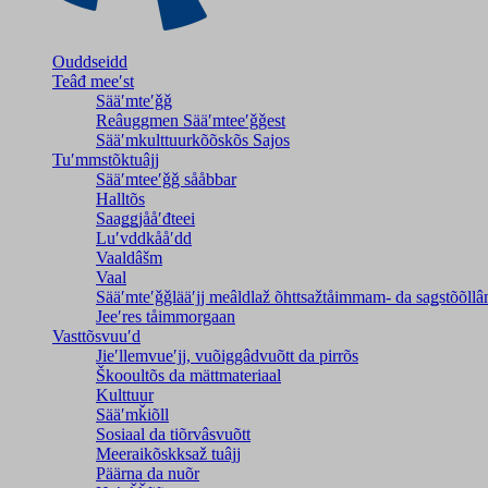
Ouddseidd
Teâđ meeʹst
Sääʹmteʹǧǧ
Reâuggmen Sääʹmteeʹǧǧest
Sääʹmkulttuurkõõskõs Sajos
Tuʹmmstõktuâjj
Sääʹmteeʹǧǧ sååbbar
Halltõs
Saaǥǥjååʹđteei
Luʹvddkååʹdd
Vaaldâšm
Vaal
Sääʹmteʹǧǧlääʹjj meâldlaž õhttsažtåimmam- da saǥstõõll
Jeeʹres tåimmorgaan
Vasttõsvuuʹd
Jieʹllemvueʹjj, vuõiggâdvuõtt da pirrõs
Škooultõs da mättmateriaal
Kulttuur
Sääʹmǩiõll
Sosiaal da tiõrvâsvuõtt
Meeraikõskksaž tuâjj
Päärna da nuõr