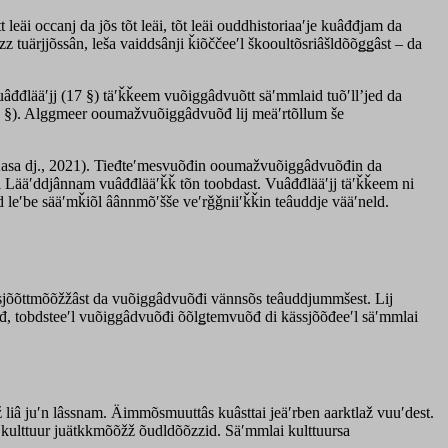
t leäi occanj da jõs tõt leäi, tõt leäi ouddhistoriaaʹje kuâđđjam da
z tuärjjõssân, leša vaiddsânji ǩiõččeeʹl škooultõsriâšldõõǥǥâst – da
vuâđđlääʹjj (17 §) täʹǩǩeem vuõiggâdvuõtt säʹmmlaid tuõʹllʼjed da
121 §). Alggmeer ooumažvuõiggâdvuõđ lij meäʹrtõllum še
asa dj., 2021). Tieđteʹmesvuõđin ooumažvuõiggâdvuõđin da
 Lääʹddjânnam vuâđđlääʹǩǩ tõn toobdast. Vuâđđlääʹjj täʹǩǩeem ni
d leʹbe sääʹmǩiõl âânnmõʹšše veʹrǧǧniiʹǩǩin teâuddje vääʹneld.
sjõõttmõõžžâst da vuõiggâdvuõđi vännsõs teâuddjummšest. Lij
, tobdsteeʹl vuõiggâdvuõđi õõlǥtemvuõđ di kässjõõđeeʹl säʹmmlai
liâ juʹn lâssnam. Äimmõsmuuttâs kuâsttai jeäʹrben aarktlaž vuuʹdest.
da kulttuur juätkkmõõžž õudldõõzzid. Säʹmmlai kulttuursa