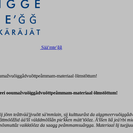
Sääʹmteʹǧǧ
 ooumažvuõiggâdvuõttpeâmmam-materiaal õlmstõttum!
ǩǩeei ooumažvuõiggâdvuõttpeâmmam-materiaal õlmstõttum!
lij jõnn teâttvääʹjjvuõtt säʹmmlain, sij kulttuurâst da alggmeervuõ
tmõõžžid ääʹšš välddmõššân pieʹǩǩen mättʼtõõzz. Äʹššen liâ jeäʹrbi m
õsmuttâz vaikktõõzz da saaǥǥ peâmmamsuârgga. Materiaal lij tuejjuum H