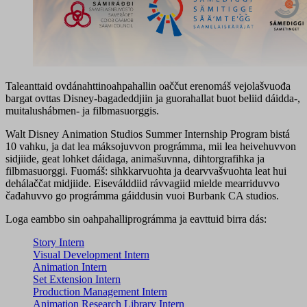
Taleanttaid ovdánahttinoahpahallin oaččut erenomáš vejolašvuođa
bargat ovttas Disney-bagadeddjiin ja guorahallat buot beliid dáidda-,
muitalushábmen- ja filbmasuorggis.
Walt Disney Animation Studios Summer Internship Program bistá
10 vahku, ja dat lea máksojuvvon prográmma, mii lea heivehuvvon
sidjiide, geat lohket dáidaga, animašuvnna, dihtorgrafihka ja
filbmasuorggi. Fuomáš: sihkkarvuohta ja dearvvašvuohta leat hui
dehálaččat midjiide. Eiseválddiid rávvagiid mielde mearriduvvo
čađahuvvo go prográmma gáiddusin vuoi Burbank CA studios.
Loga eambbo sin oahpahalliprográmma ja eavttuid birra dás:
Story Intern
Visual Development Intern
Animation Intern
Set Extension Intern
Production Management Intern
Animation Research Library Intern