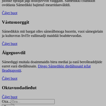
juohke njealját jagi dollojuvvon válggain. Sámedikki čoahkkin
ovddasta Sámedikki bajimuš mearridanválddi.
Čájet buot
Vástusuorggit
Sámedikkis mii bargat olles sámeálbmoga buorrin, vuoi sámegielain
ja kultuvrras livčče eallinsadji maiddái boahttevuođas.
Čájet buot
Áigeguovdil
Sámediggi muitala doaimmaidis birra mediai ja eará berošteaddjiide
earret eará dieđáhusain.
Diŋgo Sámedikki dieđáhusaid iežat
šleađgapostii
.
Čájet buot
Oktavuođadieđut
Čájet buot
Oza...