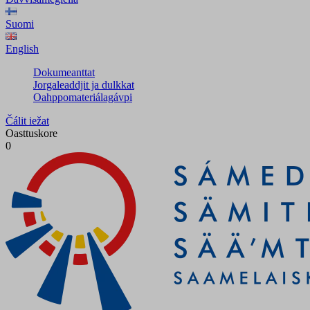
Suomi
English
Dokumeanttat
Jorgaleaddjit ja dulkkat
Oahppomateriálagávpi
Čálit iežat
Oasttuskore
0