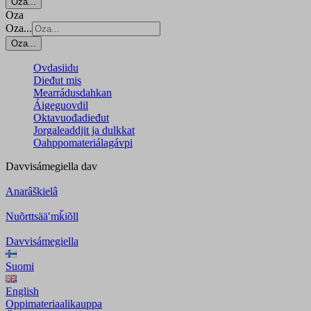
Oza...
Oza
Oza...
Oza...
Ovdasiidu
Dieđut mis
Mearrádusdahkan
Áigeguovdil
Oktavuođadieđut
Jorgaleaddjit ja dulkkat
Oahppomateriálagávpi
Davvisámegiella
dav
Anarâškielâ
Nuõrttsääʹmǩiõll
Davvisámegiella
Suomi
English
Oppimateriaalikauppa