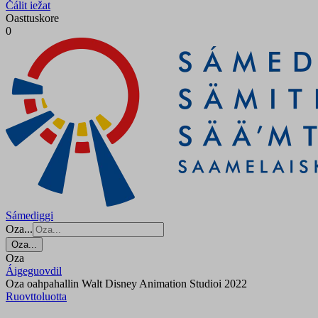
Čálit iežat
Oasttuskore
0
Sámediggi
Oza...
Oza...
Oza
Áigeguovdil
Oza oahpahallin Walt Disney Animation Studioi 2022
Ruovttoluotta