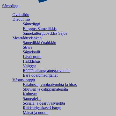
Sámediggi
Ovdasiidu
Dieđut mis
Sámediggi
Barggus Sámedikkis
Sámekulturguovddáš Sajos
Mearrádusdahkan
Sámedikki čoahkkin
Stivra
Ságadoalli
Lávdegottit
Hálddahus
Válggat
Ráđđádallangeatnegas­vuohta
Eará doaibmaorgánat
Vástusuorggit
Ealáhusat, vuoigatvuohta ja biras
Skuvlen ja oahppamateriála
Kultuvra
Sámegielat
Sosiála ja dearvvasvuohta
Riikkaidgaskasaš bargu
Mánát ja nuorat