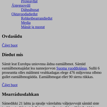
Prošeavttat
Áigeguovdil
Dáhpáhusat
Oktavuođadieđut
Rehketbearrandieđut
Media
Mánát ja nuorat
Ovdasiidu
Čájet buot
Dieđut mis
Sámit leat Eurohpa uniovnna áidna eamiálbmot. Sámiid
eamiálbmotsajádat lea nannejuvvon
Suoma vuođđolágas
. Sullii 6
proseantta olles máilmmi veahkadagas elege 476 miljovnna olbmo
gullet eamiálbmogiidda. Eamiálbmogat ellet 90 sierra riikkas.
Čájet buot
Mearrádusdahkan
Sámedikki 21 lahtu ja njealje várrelahtu váljejuvvojit sámiid siste