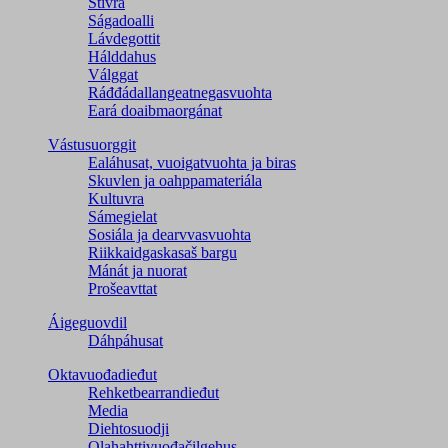
Stivra
Ságadoalli
Lávdegottit
Hálddahus
Válggat
Ráđđádallangeatnegas­vuohta
Eará doaibmaorgánat
Vástusuorggit
Ealáhusat, vuoigatvuohta ja biras
Skuvlen ja oahppamateriála
Kultuvra
Sámegielat
Sosiála ja dearvvasvuohta
Riikkaidgaskasaš bargu
Mánát ja nuorat
Prošeavttat
Áigeguovdil
Dáhpáhusat
Oktavuođadieđut
Rehketbearrandieđut
Media
Diehtosuodji
Olahahttivuođačilgehus