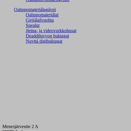
Oahppomateriálagávpi
Oahppomateriálat
Girjjálašvuohta
Spealut
Jietna- ja videovurkkohusat
Deaddiluvvon buktagat
Nuvttá digibuktagat
Menesjärventie 2 A