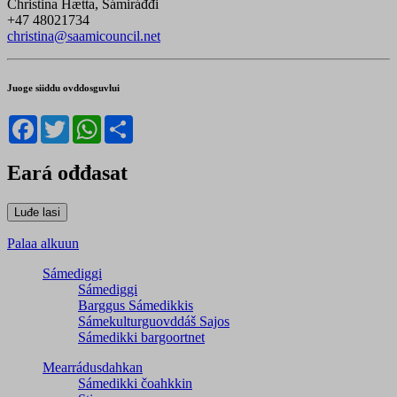
Christina Hætta, Sámiráđđi
+47 48021734
christina@saamicouncil.net
Juoge siiddu ovddosguvlui
Facebook
Twitter
WhatsApp
Share
Eará ođđasat
Palaa alkuun
Sámediggi
Sámediggi
Barggus Sámedikkis
Sámekulturguovddáš Sajos
Sámedikki bargoortnet
Mearrádusdahkan
Sámedikki čoahkkin