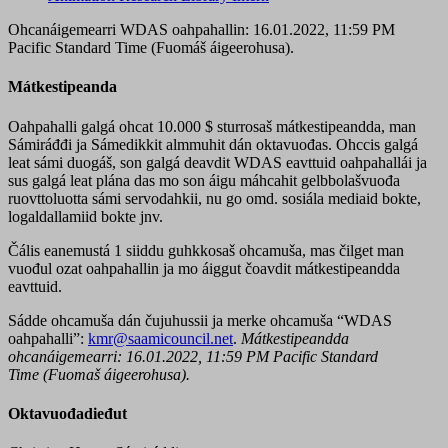
Ohcanáigemearri WDAS oahpahallin: 16.01.2022, 11:59 PM
Pacific Standard Time (Fuomáš áigeerohusa).
Mátkestipeanda
Oahpahalli galgá ohcat 10.000 $ sturrosaš mátkestipeandda, man
Sámiráđđi ja Sámedikkit almmuhit dán oktavuođas. Ohccis galgá
leat sámi duogáš, son galgá deavdit WDAS eavttuid oahpahallái ja
sus galgá leat plána das mo son áigu máhcahit gelbbolašvuođa
ruovttoluotta sámi servodahkii, nu go omd. sosiála mediaid bokte,
logaldallamiid bokte jnv.
Čális eanemustá 1 siiddu guhkkosaš ohcamuša, mas čilget man
vuođul ozat oahpahallin ja mo áiggut čoavdit mátkestipeandda
eavttuid.
Sádde ohcamuša dán čujuhussii ja merke ohcamuša “WDAS
oahpahalli”:
kmr@saamicouncil.net
.
Mátkestipeandda
ohcanáigemearri: 16.01.2022, 11:59 PM Pacific Standard
Time (Fuomaš áigeerohusa).
Oktavuođadieđut