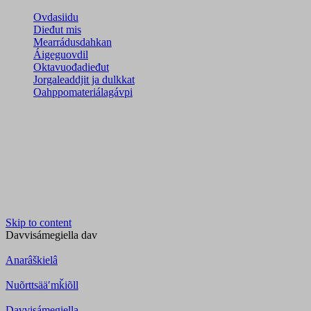
Ovdasiidu
Dieđut mis
Mearrádusdahkan
Áigeguovdil
Oktavuođadieđut
Jorgaleaddjit ja dulkkat
Oahppomateriálagávpi
Skip to content
Davvisámegiella
dav
Anarâškielâ
Nuõrttsääʹmǩiõll
Davvisámegiella