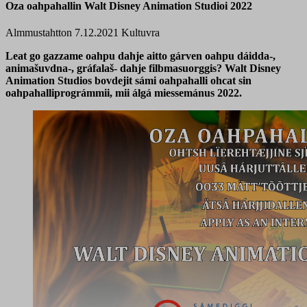
Oza oahpahallin Walt Disney Animation Studioi 2022
Almmustahtton 7.12.2021
Kultuvra
Leat go gazzame oahpu dahje aitto gárven oahpu dáidda-,
animašuvdna-, gráfalaš- dahje filbmasuorggis? Walt Disney
Animation Studios bovdejit sámi oahpahalli ohcat sin
oahpahalliprográmmii, mii álgá miessemánus 2022.