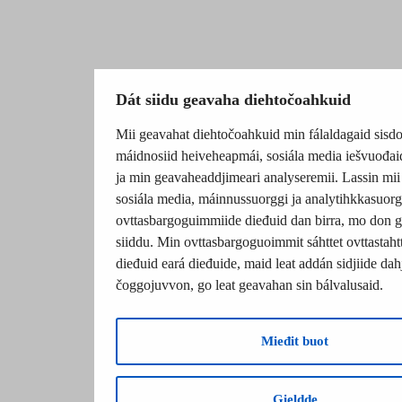
Dát siidu geavaha diehtočoahkuid
Mii geavahat diehtočoahkuid min fálaldagaid sisdo
máidnosiid heiveheapmái, sosiála media iešvuođai
ja min geavaheaddjimeari analyseremii. Lassin mii
sosiála media, máinnussuorggi ja analytihkkasuorg
ovttasbargoguimmiide dieđuid dan birra, mo don 
siiddu. Min ovttasbargoguoimmit sáhttet ovttastahtt
dieđuid eará dieđuide, maid leat addán sidjiide dahj
čoggojuvvon, go leat geavahan sin bálvalusaid.
Mieđit buot
Gieldde