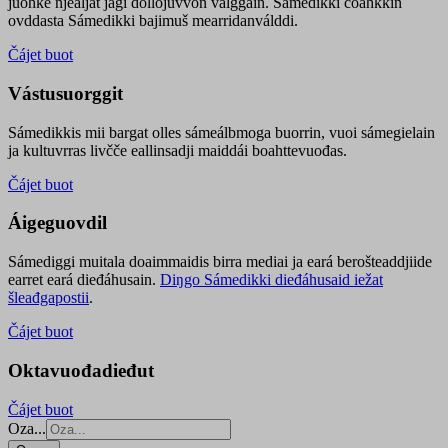
juohke njealját jagi dollojuvvon válggain. Sámedikki čoahkkin
ovddasta Sámedikki bajimuš mearridanválddi.
Čájet buot
Vástusuorggit
Sámedikkis mii bargat olles sámeálbmoga buorrin, vuoi sámegielain
ja kultuvrras livčče eallinsadji maiddái boahttevuođas.
Čájet buot
Áigeguovdil
Sámediggi muitala doaimmaidis birra mediai ja eará berošteaddjiide
earret eará dieđáhusain.
Diŋgo Sámedikki dieđáhusaid iežat
šleađgapostii
.
Čájet buot
Oktavuođadieđut
Čájet buot
Oza...