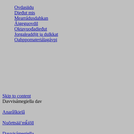
Ovdasiidu
Dieđut mis
Mearrádusdahkan
Áigeguovdil
Oktavuođadieđut
Jorgaleaddjit ja dulkkat
Oahppomateriálagávpi
Skip to content
Davvisámegiella
dav
Anarâškielâ
Nuõrttsääʹmǩiõll
Davvisámegiella