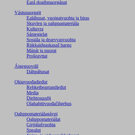
Eará doaibmaorgánat
Vástusuorggit
Ealáhusat, vuoigatvuohta ja biras
Skuvlen ja oahppamateriála
Kultuvra
Sámegielat
Sosiála ja dearvvasvuohta
Riikkaidgaskasaš bargu
Mánát ja nuorat
Prošeavttat
Áigeguovdil
Dáhpáhusat
Oktavuođadieđut
Rehketbearrandieđut
Media
Diehtosuodji
Olahahttivuođačilgehus
Oahppomateriálagávpi
Oahppomateriálat
Girjjálašvuohta
Spealut