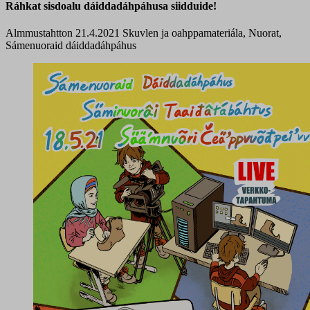
Ráhkat sisdoalu dáiddadáhpáhusa siidduide!
Almmustahtton 21.4.2021
Skuvlen ja oahppamateriála, Nuorat,
Sámenuoraid dáiddadáhpáhus