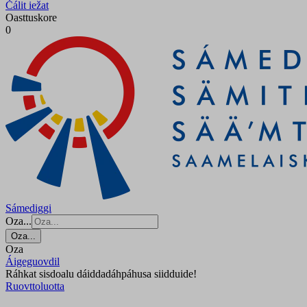
Čálit iežat
Oasttuskore
0
Sámediggi
Oza...
Oza...
Oza
Áigeguovdil
Ráhkat sisdoalu dáiddadáhpáhusa siidduide!
Ruovttoluotta