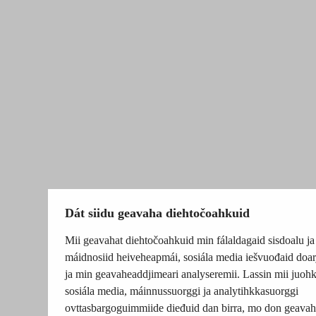
Dát siidu geavaha diehtočoahkuid
Mii geavahat diehtočoahkuid min fálaldagaid sisdoalu ja
máidnosiid heiveheapmái, sosiála media iešvuođaid doar
ja min geavaheaddjimeari analyseremii. Lassin mii juohk
sosiála media, máinnussuorggi ja analytihkkasuorggi
ovttasbargoguimmiide dieđuid dan birra, mo don geavah