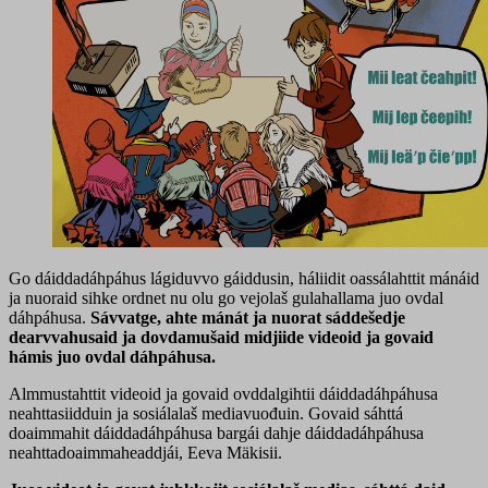
Go dáiddadáhpáhus lágiduvvo gáiddusin, háliidit oassálahttit mánáid
ja nuoraid sihke ordnet nu olu go vejolaš gulahallama juo ovdal
dáhpáhusa.
Sávvatge, ahte mánát ja nuorat sáddešedje
dearvvahusaid ja dovdamušaid midjiide videoid ja govaid
hámis juo ovdal dáhpáhusa.
Almmustahttit videoid ja govaid ovddalgihtii dáiddadáhpáhusa
neahttasiidduin ja sosiálalaš mediavuođuin. Govaid sáhttá
doaimmahit dáiddadáhpáhusa bargái dahje dáiddadáhpáhusa
neahttadoaimmaheaddjái, Eeva Mäkisii.