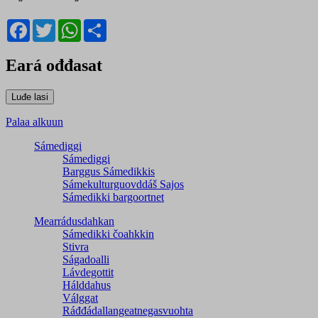
Facebook
Twitter
WhatsApp
Share
Eará ođđasat
Palaa alkuun
Sámediggi
Sámediggi
Barggus Sámedikkis
Sámekulturguovddáš Sajos
Sámedikki bargoortnet
Mearrádusdahkan
Sámedikki čoahkkin
Stivra
Ságadoalli
Lávdegottit
Hálddahus
Válggat
Ráđđádallangeatnegas­vuohta