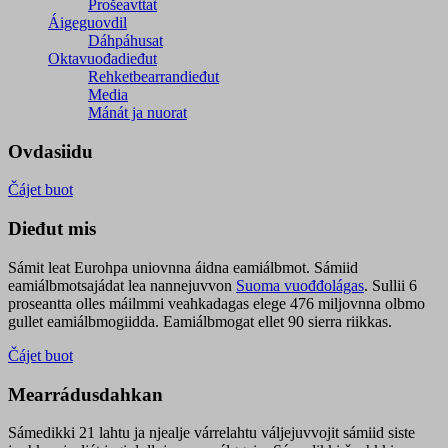
Prošeavttat
Áigeguovdil
Dáhpáhusat
Oktavuođadieđut
Rehketbearrandieđut
Media
Mánát ja nuorat
Ovdasiidu
Čájet buot
Dieđut mis
Sámit leat Eurohpa uniovnna áidna eamiálbmot. Sámiid
eamiálbmotsajádat lea nannejuvvon
Suoma vuođđolágas
. Sullii 6
proseantta olles máilmmi veahkadagas elege 476 miljovnna olbmo
gullet eamiálbmogiidda. Eamiálbmogat ellet 90 sierra riikkas.
Čájet buot
Mearrádusdahkan
Sámedikki 21 lahtu ja njealje várrelahtu váljejuvvojit sámiid siste