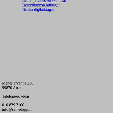
Jietna- ja videovurkkohusat
Deaddiluvvon buktagat
Nuvttá digibuktagat
Menesjärventie 2 A
99870 Anár
Telefonguovddáš
010 839 3100
info@samediggi.fi