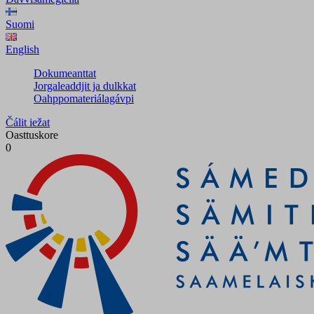
Suomi
English
Dokumeanttat
Jorgaleaddjit ja dulkkat
Oahppomateriálagávpi
Čálit iežat
Oasttuskore
0