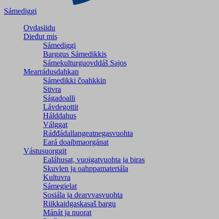
Sámediggi
Ovdasiidu
Dieđut mis
Sámediggi
Barggus Sámedikkis
Sámekulturguovddáš Sajos
Mearrádusdahkan
Sámedikki čoahkkin
Stivra
Ságadoalli
Lávdegottit
Hálddahus
Válggat
Ráđđádallangeatnegas­vuohta
Eará doaibmaorgánat
Vástusuorggit
Ealáhusat, vuoigatvuohta ja biras
Skuvlen ja oahppamateriála
Kultuvra
Sámegielat
Sosiála ja dearvvasvuohta
Riikkaidgaskasaš bargu
Mánát ja nuorat