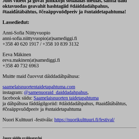
Juos videot ja govat juhkkojit sosiálalaš medias, sáhttá daid
oktavuođas geavahit hashtagiid #dáiddadáhpahus,
#taaiđâtábáhtus, #čeaäppvuõđpeeiv ja #sntaidetapahtuma!
Lassedieđut
:
Anni-Sofia Niittyvuopio
anni-sofia.niittyvuopio(at)samediggi.fi
+358 40 620 1917 / +358 10 839 3132
Eeva Mäkinen
eeva.makinen(at)samediggi.fi
+358 40 732 6963
Muitte maid čuovvut dáiddadáhpáhusa:
saamelaisnuortentaidetapahtuma.com
instagram:
@samenuoraid_daiddadahpahus
,
facebook siidu:
Saamelaisnuorten taidetapahtuma
ja dáhpáhusa fáddágilgoriid: #dáiddadáhpahus, #taaiđâtábáhtus,
#čeaäppvuõđpeeiv ja #sntaidetapahtuma
Nuori Kulttuuri -festivála:
https://nuorikulttuuri.fi/festival/
Juoge siiddu ovddosguvlui