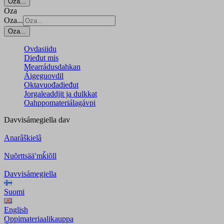
Oza...
Oza
Oza...
Oza...
Ovdasiidu
Dieđut mis
Mearrádusdahkan
Áigeguovdil
Oktavuođadieđut
Jorgaleaddjit ja dulkkat
Oahppomateriálagávpi
Davvisámegiella
dav
Anarâškielâ
Nuõrttsääʹmǩiõll
Davvisámegiella
Suomi
English
Oppimateriaalikauppa