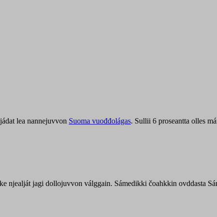
jádat lea nannejuvvon
Suoma vuođđolágas
. Sullii 6 proseantta olles
uohke njealját jagi dollojuvvon válggain. Sámedikki čoahkkin ovddasta 