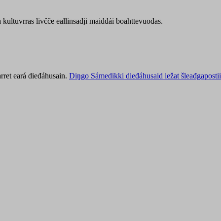
kultuvrras livčče eallinsadji maiddái boahttevuođas.
rret eará dieđáhusain.
Diŋgo Sámedikki dieđáhusaid iežat šleađgapostii