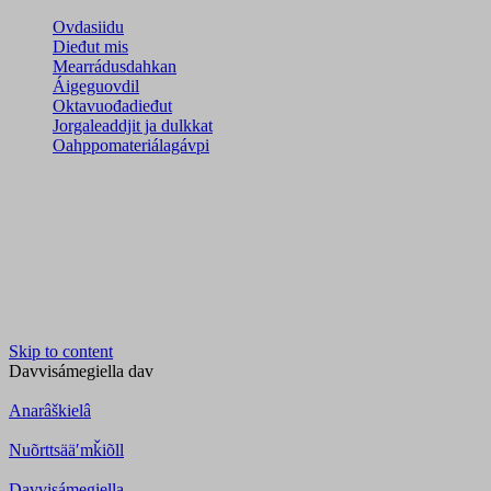
Ovdasiidu
Dieđut mis
Mearrádusdahkan
Áigeguovdil
Oktavuođadieđut
Jorgaleaddjit ja dulkkat
Oahppomateriálagávpi
Skip to content
Davvisámegiella
dav
Anarâškielâ
Nuõrttsääʹmǩiõll
Davvisámegiella