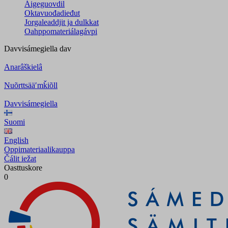
Áigeguovdil
Oktavuođadieđut
Jorgaleaddjit ja dulkkat
Oahppomateriálagávpi
Davvisámegiella
dav
Anarâškielâ
Nuõrttsääʹmǩiõll
Davvisámegiella
Suomi
English
Oppimateriaalikauppa
Čálit iežat
Oasttuskore
0