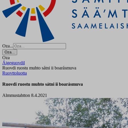
Oza...
Oza...
Oza
Áigeguovdil
Ruovdi ruostu muhto sátni ii boarásmuva
Ruovttoluotta
Ruovdi ruostu muhto sátni ii boarásmuva
Almmustahtton 8.4.2021