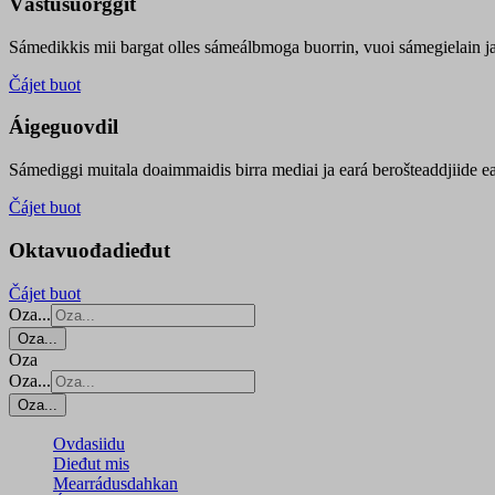
Vástusuorggit
Sámedikkis mii bargat olles sámeálbmoga buorrin, vuoi sámegielain ja 
Čájet buot
Áigeguovdil
Sámediggi muitala doaimmaidis birra mediai ja eará berošteaddjiide ea
Čájet buot
Oktavuođadieđut
Čájet buot
Oza...
Oza...
Oza
Oza...
Oza...
Ovdasiidu
Dieđut mis
Mearrádusdahkan