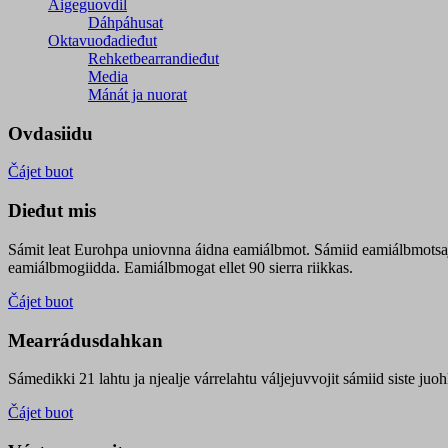
Áigeguovdil
Dáhpáhusat
Oktavuođadieđut
Rehketbearrandieđut
Media
Mánát ja nuorat
Ovdasiidu
Čájet buot
Dieđut mis
Sámit leat Eurohpa uniovnna áidna eamiálbmot. Sámiid eamiálbmotsa
eamiálbmogiidda. Eamiálbmogat ellet 90 sierra riikkas.
Čájet buot
Mearrádusdahkan
Sámedikki 21 lahtu ja njealje várrelahtu váljejuvvojit sámiid siste j
Čájet buot