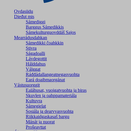
Ovdasiidu
Dieđut mis
Sámediggi
Barggus Sámedikkis
Sámekulturguovddáš Sajos
Mearrádusdahkan
Sámedikki čoahkkin
Stivra
Ságadoalli
Lávdegottit
Hálddahus
Válggat
Ráđđádallangeatnegas­vuohta
Eará doaibmaorgánat
Vástusuorggit
Ealáhusat, vuoigatvuohta ja biras
Skuvlen ja oahppamateriála
Kultuvra
Sámegielat
Sosiála ja dearvvasvuohta
Riikkaidgaskasaš bargu
Mánát ja nuorat
Prošeavttat