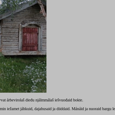
vat árbevirolaš dieđu njálmmálaš iešvuođaid bokte.
n iežamet jáhkuid, dajahusaid ja diiddaid. Mánáid ja nuoraid bargu lea