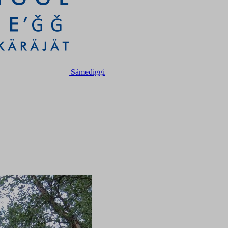
Sámediggi