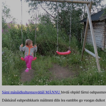
Sámi mánáidkulturguovddáš MÁNNU
bivdá ohpiid fárrui oahpasmuv
Dákkáraš eahpesihkkaris máilmmi dilis lea eambbo go vuogas dulkot mi