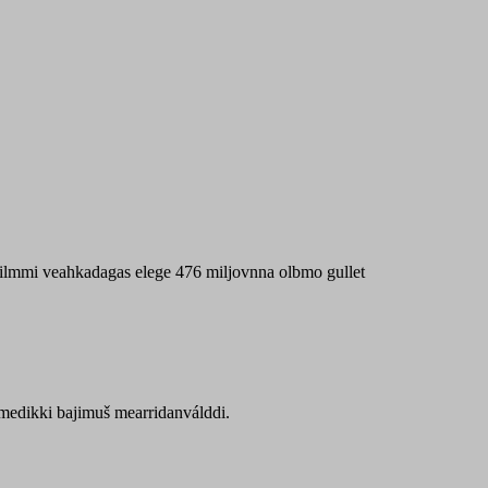
 máilmmi veahkadagas elege 476 miljovnna olbmo gullet
Sámedikki bajimuš mearridanválddi.