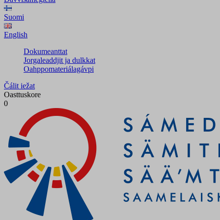
Suomi
English
Dokumeanttat
Jorgaleaddjit ja dulkkat
Oahppomateriálagávpi
Čálit iežat
Oasttuskore
0