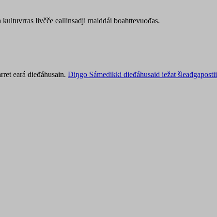
kultuvrras livčče eallinsadji maiddái boahttevuođas.
rret eará dieđáhusain.
Diŋgo Sámedikki dieđáhusaid iežat šleađgapostii