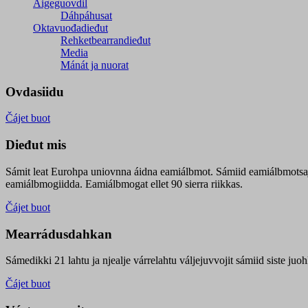
Áigeguovdil
Dáhpáhusat
Oktavuođadieđut
Rehketbearrandieđut
Media
Mánát ja nuorat
Ovdasiidu
Čájet buot
Dieđut mis
Sámit leat Eurohpa uniovnna áidna eamiálbmot. Sámiid eamiálbmotsa
eamiálbmogiidda. Eamiálbmogat ellet 90 sierra riikkas.
Čájet buot
Mearrádusdahkan
Sámedikki 21 lahtu ja njealje várrelahtu váljejuvvojit sámiid siste j
Čájet buot