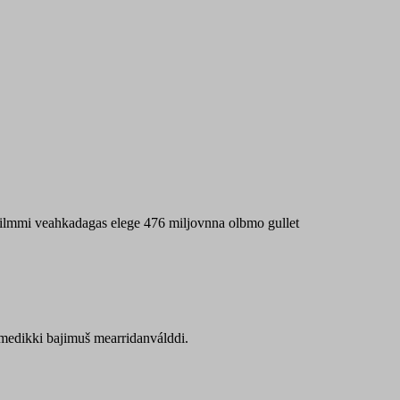
 máilmmi veahkadagas elege 476 miljovnna olbmo gullet
Sámedikki bajimuš mearridanválddi.