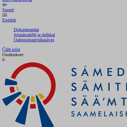
Suomi
English
Dokumeanttat
Jorgaleaddjit ja dulkkat
Oahppomateriálagávpi
Čálit iežat
Oasttuskore
0