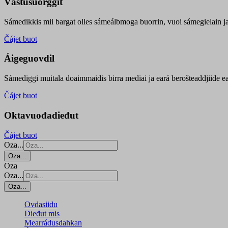
Vástusuorggit
Sámedikkis mii bargat olles sámeálbmoga buorrin, vuoi sámegielain ja 
Čájet buot
Áigeguovdil
Sámediggi muitala doaimmaidis birra mediai ja eará berošteaddjiide ea
Čájet buot
Oktavuođadieđut
Čájet buot
Oza...
Oza...
Oza
Oza...
Oza...
Ovdasiidu
Dieđut mis
Mearrádusdahkan