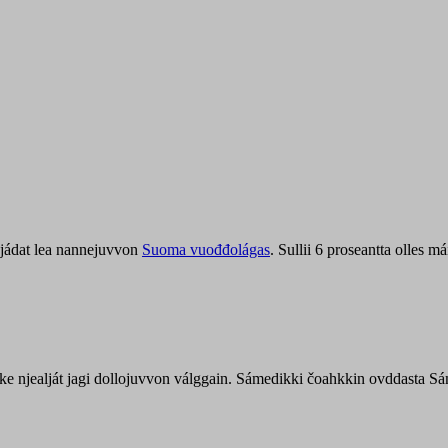
jádat lea nannejuvvon
Suoma vuođđolágas
. Sullii 6 proseantta olles
uohke njealját jagi dollojuvvon válggain. Sámedikki čoahkkin ovddasta 