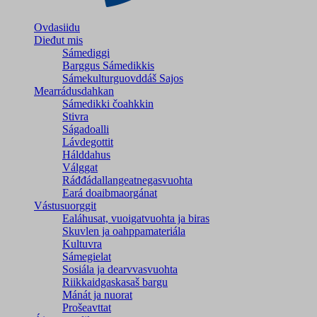
Ovdasiidu
Dieđut mis
Sámediggi
Barggus Sámedikkis
Sámekulturguovddáš Sajos
Mearrádusdahkan
Sámedikki čoahkkin
Stivra
Ságadoalli
Lávdegottit
Hálddahus
Válggat
Ráđđádallangeatnegas­vuohta
Eará doaibmaorgánat
Vástusuorggit
Ealáhusat, vuoigatvuohta ja biras
Skuvlen ja oahppamateriála
Kultuvra
Sámegielat
Sosiála ja dearvvasvuohta
Riikkaidgaskasaš bargu
Mánát ja nuorat
Prošeavttat