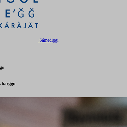
Sámediggi
ggu
š barggu