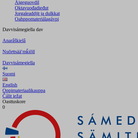
Áigeguovdil
Oktavuođadieđut
Jorgaleaddjit ja dulkkat
Oahppomateriálagávpi
Davvisámegiella
dav
Anarâškielâ
Nuõrttsääʹmǩiõll
Davvisámegiella
Suomi
English
Oppimateriaalikauppa
Čálit iežat
Oasttuskore
0