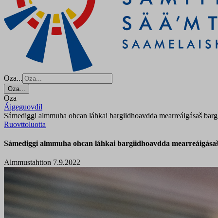
Oza...
Oza...
Oza
Áigeguovdil
Sámediggi almmuha ohcan láhkai bargiidhoavdda mearreáigásaš bar
Ruovttoluotta
Sámediggi almmuha ohcan láhkai bargiidhoavdda mearreáigása
Almmustahtton 7.9.2022