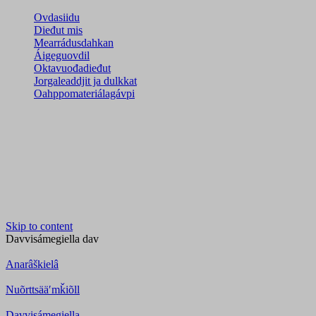
Ovdasiidu
Dieđut mis
Mearrádusdahkan
Áigeguovdil
Oktavuođadieđut
Jorgaleaddjit ja dulkkat
Oahppomateriálagávpi
Skip to content
Davvisámegiella
dav
Anarâškielâ
Nuõrttsääʹmǩiõll
Davvisámegiella